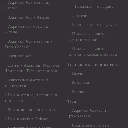
Акрилни бои металик -
Панделки - с надпис
Pentart
Дантели
Акрилни бои - Artiste
Конци, ширити и други
Акрилна боя металик -
Artiste
Панделки и дантели -
Детски мотиви
Акрилни бои металик -
Dora Cadence
Панделки и дантели -
Зимни и Коледни мотиви
Антични бои
Перли,камъчета и копчета
Други - Акрилни, Маслени,
Темперни, Тебеширени бои
Перли
Алкохолни мастила и
Камъчета
оцветители
Копчета
Бои за стъкло, керамика и
стирофом
Печати
Бои за коприна и текстил
Акрилни блокчета и
ръкохватки
Бои за свещи Cadence
Силиконови печати