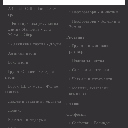
Оризова декупажна хартия
Перфоратори - Детски
А4 - Itd. Collection - 25-30
Перфоратори - Животни
гр.
Перфоратори - Коледни и
Фина оризова декупажна
Зимни
хартия Stamperia - 21 х
29.см. - 28гр.
Рисуване
Декупажна хартия - Други
Грунд и почистващи
разтвори
Антични пасти
Платна за рисуване
Вакс пасти
Стативи и поставки
Грунд, Основи, Релефни
пасти
Четки и инструменти
Варак, Шлак метал, Фолио,
Моливи, акварелни
Пантна
комплекти
Лакове и защитни покрития
Свещи
Лепила
Салфетки
Краклета и медиуми
Салфетки - Великден