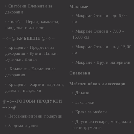
Сватбени Елементи за
Макраме
декораци
Макраме Основи - до 6,00
Сватба - Перли, камъчета,
см
панделки и дантели
Макраме Основи - 7,00 -
15,00 см
--<--@ КРЪЩЕНЕ @-->--
Макраме Основи - над 15,00
Кръщене - Предмети за
см
декорация - Кутии, Папки,
Бутилки, Книги
Макраме - Други материали
Кръщене - Елементи за
Опаковки
декорация
Мебелен обков и аксесоари
Кръщене - Хартии, картони,
данели , панделки
Дръжки
@--:---ГОТОВИ ПРОДУКТИ
Закачалки
---:--@
Крака за мебели
Персанализирани подаръци
Други аксесоари, материали
За дома и уюта
и инструменти