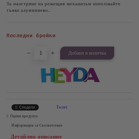
За наостряне на режещия механизъм използвайте
тънко алуминиево..
Добави в желани
Последни бройки
Tweet
Сподели
Оцени продукта
Информация за Съответствие
Детайлно описание