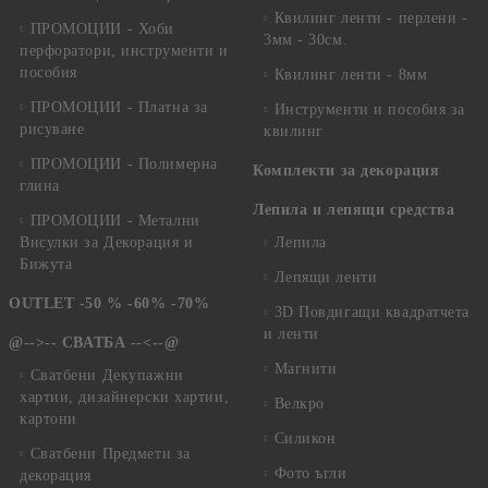
Квилинг ленти - перлени -
ПРОМОЦИИ - Хоби
3мм - 30см.
перфоратори, инструменти и
пособия
Квилинг ленти - 8мм
ПРОМОЦИИ - Платна за
Инструменти и пособия за
рисуване
квилинг
ПРОМОЦИИ - Полимерна
Комплекти за декорация
глина
Лепила и лепящи средства
ПРОМОЦИИ - Метални
Висулки за Декорация и
Лепила
Бижута
Лепящи ленти
OUTLET -50 % -60% -70%
3D Повдигащи квадратчета
и ленти
@-->-- СВАТБА --<--@
Магнити
Сватбени Декупажни
хартии, дизайнерски хартии,
Велкро
картони
Силикон
Сватбени Предмети за
Фото ъгли
декорация