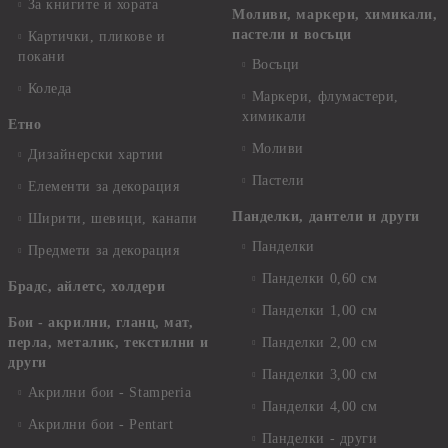
За книгите и хората
Моливи, маркери, химикали,
пастели и восъци
Картички, пликове и
покани
Восъци
Коледа
Маркери, флумастери,
химикали
Етно
Моливи
Дизайнерски хартии
Пастели
Елементи за декорация
Панделки, дантели и други
Ширити, шевици, канапи
Панделки
Предмети за декорация
Панделки 0,60 см
Брадс, айлетс, холдери
Панделки 1,00 см
Бои - акрилни, гланц, мат,
перла, металик, текстилни и
Панделки 2,00 см
други
Панделки 3,00 см
Акрилни бои - Stamperia
Панделки 4,00 см
Акрилни бои - Pentart
Панделки - други