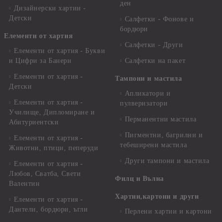
ден
Дизайнерски хартии -
Детски
Салфетки - Фонове и
бордюри
Елементи от хартия
Салфетки - Други
Елементи от хартия - Букви
и Цифри за Банери
Салфетки на пакет
Елементи от хартия -
Тампони и мастила
Детски
Апликатори и
Елементи от хартия -
пулверизатори
Училище, Дипломиране и
Перманентни мастила
Абитуриентски
Пигментни, багрилни и
Елементи от хартия -
тебеширени мастила
Животни, птици, пеперуди
Други тампони и мастила
Елементи от хартия -
Любов, Сватба, Свети
Филц и Вълна
Валентин
Хартии,картони и други
Елементи от хартия -
Дантели, бордюри, ъгли
Перлени хартии и картони