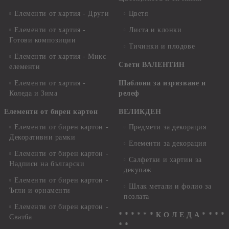
Елементи от хартия - Други
Цветя
Елементи от хартия -
Листа и клонки
Готови композиции
Тичинки и плодове
Елементи от хартия - Микс
Свети ВАЛЕНТИН
елементи
Елементи от хартия -
Шаблони за изрязване и
Коледа и Зима
релеф
Елементи от бирен картон
ВЕЛИКДЕН
Елементи от бирен картон -
Предмети за декорация
Декоративни рамки
Елементи за декорация
Елементи от бирен картон -
Салфетки и хартии за
Надписи на български
декупаж
Елементи от бирен картон -
Шлак метали и фолио за
Ъгли и орнаменти
позлата
Елементи от бирен картон -
* * * * * * К О Л Е Д А * * * *
Сватба
* *