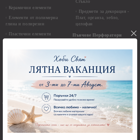
Стъкло
Керамични елементи
Предмети за декорация -
Елементи от полимерна
Плат, органза, зебло,
глина и полирезин
целофан
Пластични елементи
Пънчове Перфоратори
Инструменти за моделиране
Перфоратори до 2,50 см
Молдове и шаблони
Перфоратори 2,50 см
Глина
Перфоратори над 2,50 см
Самосъхнеща глина
Бордюрни пънчове
Полимерна Глина
Ъглови перфоратори
Перфоратори Основни
Приложни техники и
Фигури - кръгове, овали
Декупаж
Декупажна хартия
Перфоратори - Сърца и
звезди
Оризова декупажна
хартия А4 - Alchemy of Art -
Перфоратори - Цветя, листа
25-30 гр.
и клонки