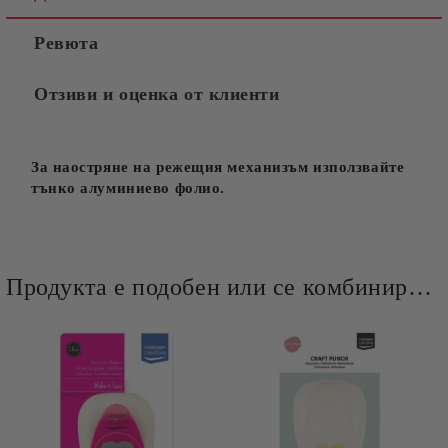
Ревюта
Отзиви и оценка от клиенти
За наостряне на режещия механизъм използвайте
тънко алуминиево фолио.
Продукта е подобен или се комбинира добре и със следните продукти :