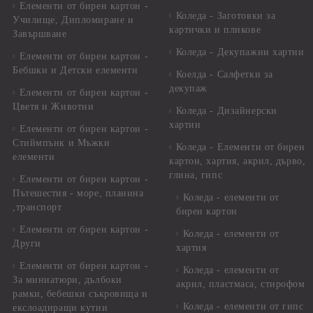
Елементи от бирен картон -
Коледа - Заготовки за
Училище, Дипломиране и
картички и пликове
Завършване
Коледа - Декупажни хартии
Елементи от бирен картон -
Бебшки и Детски елементи
Коелда - Салфетки за
декупаж
Елементи от бирен картон -
Цветя и Животни
Коледа - Дизайнерски
хартии
Елементи от бирен картон -
Стиймпънк и Мъжки
Коледа - Eлементи от бирен
елементи
картон, хартия, акрил, дърво,
глина, гипс
Елементи от бирен картон -
Пътешестия - море, планина
Коледа - елементи от
,транспорт
бирен картон
Елементи от бирен картон -
Коледа - елементи от
Други
хартия
Елементи от бирен картон -
Коледа - елементи от
За миниатюри, дълбоки
акрил, пластмаса, стирофом
рамки, бебешки съкровища и
Коледа - елементи от гипс
екслоадиращи кутии