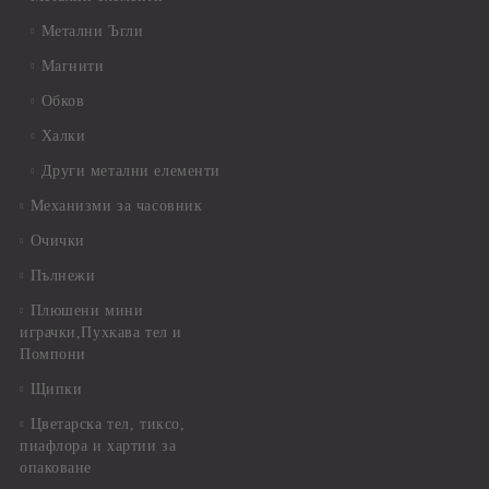
Метални Ъгли
Магнити
Обков
Халки
Други метални елементи
Механизми за часовник
Очички
Пълнежи
Плюшени мини
играчки,Пухкава тел и
Помпони
Щипки
Цветарска тел, тиксо,
пиафлора и хартии за
опаковане