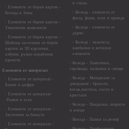
и глина
Елементи от бирен картон -
Коледа - елементи от
Коледа и Зима
филц, фоам, плат и прежда
Елементи от бирен картон -
Коледа - елементи от
Тематични комплекти
дърво
Елементи от бирен картон -
Коледа - звънчета,
Шейкър заготовки от бирен
камбанки и метални
картон за 3D картички,
елементи
албуми, ръчно израбоени
проекти
Коледа - Лампички,
гирлянди, пълнежи и свещи
Елементи от шперплат
Коледа - Материали за
Елементи от шперплат -
декорация - брокати,
Букви и цифри
восък,мастила, пасти и
Елементи от шперплат
кристали
-Рамки и ъгли
Коледа - Панделки, ширити
Елементи от шперплат -
и конци
Заготовки за бижута
Коелда - Папки за релеф
Елементи от шперплат -
Коледа - Перфоратори