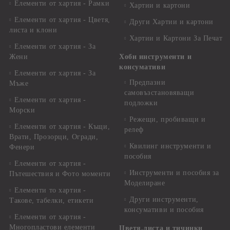
Елементи от хартия - Рамки
Хартии и картони
Елементи от хартия - Цветя,
Други Хартии и картони
листа и клони
Хартии и Картони За Печат
Елементи от хартия - За
Жени
Хоби инструменти и
консумативи
Елементи от хартия - За
Предпазни
Мъже
самовъзстановяващи
Елементи от хартия -
подложки
Морски
Режещи, пробиващи и
Елементи от хартия - Къщи,
релеф
Врати, Прозорци, Огради,
Квилинг инструменти и
Фенери
пособия
Елементи от хартия -
Инструменти и пособия за
Пътешествия и Фото моменти
Моделиране
Елементи то хартия -
Други инструменти,
Такове, табелки, етикети
консумативи и пособия
Елементи от хартия -
Многопластови елементи
Цветя,листа и тичинки