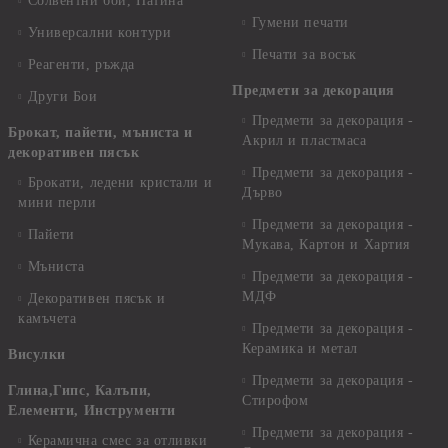
Солвентни бои, Патина
Гумени печати
Универсални контури
Печати за восък
Реагенти, ръжда
Предмети за декорация
Други Бои
Предмети за декорация -
Брокат, пайети, мъниста и
Акрил и пластмаса
декоративен пясък
Предмети за декорация -
Брокати, ледени кристали и
Дърво
мини перли
Предмети за декорация -
Пайети
Мукава, Картон и Хартия
Мъниста
Предмети за декорация -
МДФ
Декоративен пясък и
камъчета
Предмети за декорация -
Керамика и метал
Висулки
Предмети за декорация -
Глина,Гипс, Калъпи,
Стирофом
Елементи, Инструменти
Предмети за декорация -
Керамична смес за отливки