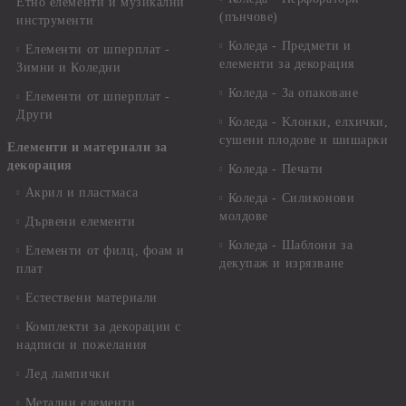
Етно елементи и музикални
(пънчове)
инструменти
Коледа - Предмети и
Елементи от шперплат -
елементи за декорация
Зимни и Коледни
Коледа - За опаковане
Елементи от шперплат -
Други
Коледа - Kлонки, елхички,
сушени плодове и шишарки
Елементи и материали за
декорация
Коледа - Печати
Акрил и пластмаса
Коледа - Силиконови
молдове
Дървени елементи
Коледа - Шаблони за
Елементи от филц, фоам и
декупаж и изрязване
плат
Естествени материали
Комплекти за декорации с
надписи и пожелания
Лед лампички
Метални елементи