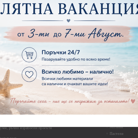
Макраме
ртия - Микс елементи
ртия - Коледа и Зима
Макраме Основи 
Макраме Основи 
ирен картон
Макраме Основи 
рен картон - Декоративни рамки
Макраме - Друг
рен картон - Надписи на български
Опаковки
рен картон - Ъгли и орнаменти
рен картон - Сватба
Мебелен обков 
рен картон - Училище, Дипломиране и Завършване
Дръжки
рен картон - Бебшки и Детски елементи
Закачалки
рен картон - Цветя и Животни
Крака за мебели
рен картон - Стиймпънк и Мъжки елементи
Други аксесоари
рен картон - Пътешестия - море, планина ,транспорт
инструменти
рен картон - Други
рен картон - За миниатюри, дълбоки рамки, бебешки
Моливи, маркер
лоадиращи кутии
пастели и восъ
рен картон - Коледа и Зима
Восъци
рен картон - Тематични комплекти
Маркери, флума
рен картон - Шейкър заготовки от бирен картон за
Моливи
буми, ръчно израбоени проекти
Пастели