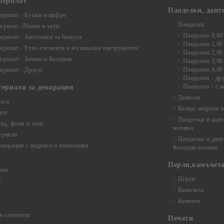
перплат
Панделки, дант
ерплат - Букви и цифри
Панделки
ерплат -Рамки и ъгли
Панделки 0,60
ерплат - Заготовки за бижута
Панделки 1,00
ерплат - Етно елементи и музикални инструменти
Панделки 2,00
ерплат - Зимни и Коледни
Панделки 3,00
Панделки 4,00
ерплат - Други
Панделки - др
Панделки - с н
териали за декорация
Дантели
аса
Конци, ширити и
нти
Панделки и дант
лц, фоам и плат
мотиви
ериали
Панделки и дант
екорации с надписи и пожелания
Коледни мотиви
Перли,камъчета
нти
Перли
и
Камъчета
Копчета
и елементи
Печати