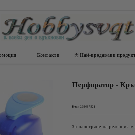
омоции
Контакти
Най-продавани продук
Перфоратор - Кръг 
Код:
203687521
За наостряне на режещия м