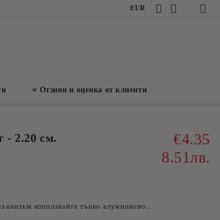
EUR
ти
Отзиви и оценка от клиенти
€4.35
- 2.20 см.
8.51лв.
еханизъм използвайте тънко алуминиево..