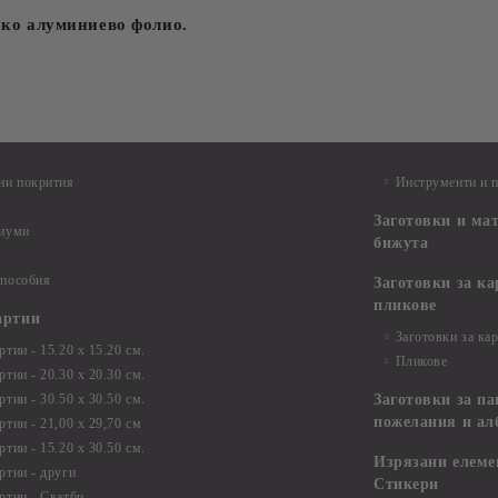
нко алуминиево фолио.
ни покрития
Инструменти и 
Заготовки и ма
диуми
бижута
 пособия
Заготовки за к
пликове
артии
Заготовки за ка
тии - 15.20 х 15.20 см.
Пликове
тии - 20.30 х 20.30 см.
тии - 30.50 х 30.50 см.
Заготовки за па
пожелания и ал
ртии - 21,00 х 29,70 см
тии - 15.20 x 30.50 см.
Изрязани елеме
ртии - други
Стикери
ртии - Сватби