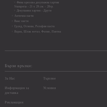
Фина оризова декупажна хартия
Stamperia - 21 х 29.см. - 28гр.
Декупажна хартия - Други
Антични пасти
Вакс пасти
Грунд, Основи, Релефни пасти
Варак, Шлак метал, Фолио, Пантна
Бързи връзки:
За Нас
Търсене
Информация за
Условия
доставка
Рекламации