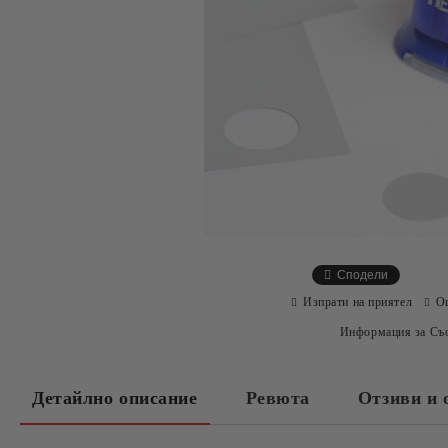
Сподели
Изпрати на приятел
О
Информация за Съо
Детайлно описание
Ревюта
Отзиви и 