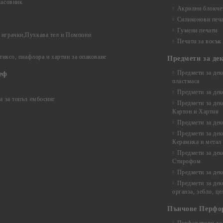
часовник
Акрилни блокчет
Силиконови печ
Гумени печати
играчки,Пухкава тел и Помпони
Печати за восък
 тиксо, пиафлора и хартии за опаковане
Предмети за де
Предмети за дек
еф
пластмаса
Предмети за дек
а за топъл ембосинг
Предмети за дек
Картон и Хартия
Предмети за де
Предмети за дек
Керамика и метал
Предмети за дек
Стирофом
Предмети за дек
Предмети за дек
органза, зебло, ц
Пънчове Перфо