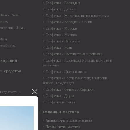
Салфетки - Великден
Салфетки - Детски
 3мм - 35см.
Салфетки - Животни, птици и насекоми
 микс
Салфетки - Коледни и Зимни
 перлени - 3мм -
Салфетки - Морски
Салфетки - Музика
 8мм
Салфетки - Пеперуди
особия за
Салфетки - Рози
Салфетки - Пътешествия и пейзажи
екорация
Салфетки - Кухненски мотиви, плодове и
зеленчуци
и средства
Салфетки - Цветя и листа
Салфетки - Свети Валентин, Сватбени,
Любов, Рожден ден
Салфетки - Фонове и бордюри
вадратчета и
Салфетки - Други
Салфетки на пакет
Тампони и мастила
Апликатори и пулверизатори
Перманентни мастила