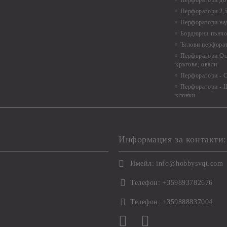
Перфоратори до 
Перфоратори 2,
Перфоратори над
Бордюрни пънчо
Ъглови перфора
Перфоратори Ос
кръгове, овали
Перфоратори - С
Перфоратори - Ц
клонки
Информация за контакти:
Имейл:
info@hobbysvqt.com
Телефон:
+359893782676
Телефон:
+359888837004