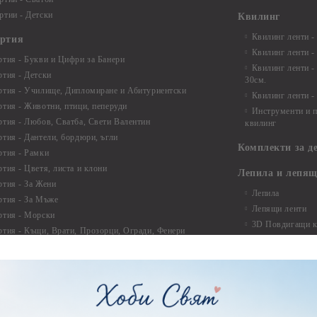
ртии - Детски
Квилинг
Квилинг ленти -
артия
Квилинг ленти -
ртия - Букви и Цифри за Банери
Квилинг ленти -
ртия - Детски
30см.
ртия - Училище, Дипломиране и Абитуриентски
Квилинг ленти -
ртия - Животни, птици, пеперуди
Инструменти и п
ртия - Любов, Сватба, Свети Валентин
квилинг
ртия - Дантели, бордюри, ъгли
Комплекти за д
ртия - Рамки
ртия - Цветя, листа и клони
Лепила и лепящ
ртия - За Жени
Лепила
ртия - За Мъже
Лепящи ленти
ртия - Морски
3D Повдигащи к
ртия - Къщи, Врати, Прозорци, Огради, Фенери
ленти
ртия - Пътешествия и Фото моменти
Магнити
тия - Такове, табелки, етикети
Велкро
ртия - Многопластови елементи
Силикон
ртия - Други
Фото ъгли
ртия - Готови композиции