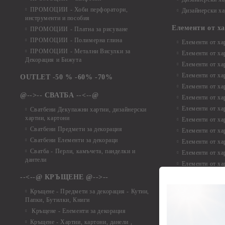
ПРОМОЦИИ - Хоби перфоратори,
Дизайнерски ха
инструменти и пособия
Елементи от х
ПРОМОЦИИ - Платна за рисуване
ПРОМОЦИИ - Полимерна глина
Елементи от ха
ПРОМОЦИИ - Метални Висулки за
Елементи от ха
Декорация и Бижута
Елементи от ха
Елементи от ха
OUTLET -50 % -60% -70%
Елементи от ха
@-->-- СВАТБА --<--@
Елементи от ха
Елементи от ха
Сватбени Декупажни хартии, дизайнерски
хартии, картони
Елементи от ха
Сватбени Предмети за декорация
Елементи от ха
Сватбени Елементи за декораци
Елементи от ха
Сватба - Перли, камъчета, панделки и
Елементи от ха
дантели
Елементи от ха
Елементи от ха
--<--@ КРЪЩЕНЕ @-->--
Елементи то хар
Кръщене - Предмети за декорация - Кутии,
Елементи от ха
Папки, Бутилки, Книги
Елементи от ха
Кръщене - Елементи за декорация
Елементи от ха
Кръщене - Хартии, картони, данели ,