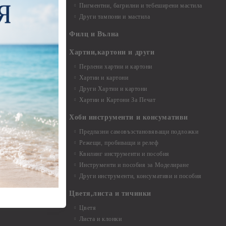
Пигментни, багрилни и тебеширени мастила
Други тампони и мастила
- до 6,00 см
- 7,00 - 15,00 см
Филц и Вълна
- над 15,00 см
и материали
Хартии,картони и други
Перлени хартии и картони
Хартии и картони
и аксесоари
Други Хартии и картони
Хартии и Картони За Печат
Хоби инструменти и консумативи
Предпазни самовъзстановяващи подложки
, материали и
Режещи, пробиващи и релеф
Квилинг инструменти и пособия
и, химикали,
Инструменти и пособия за Моделиране
ци
Други инструменти, консумативи и пособия
Цветя,листа и тичинки
стери, химикали
Цветя
Листа и клонки