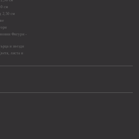
2,50 см
50 см
 2,50 см
ве
тори
новни Фигури -
ърца и звезди
ветя, листа и