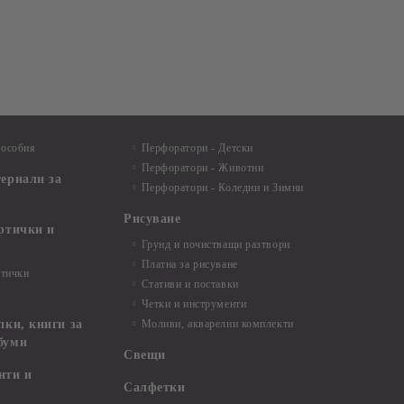
пособия
Перфоратори - Детски
Перфоратори - Животни
териали за
Перфоратори - Коледни и Зимни
Рисуване
артички и
Грунд и почистващи разтвори
Платна за рисуване
ртички
Стативи и поставки
Четки и инструменти
пки, книги за
Моливи, акварелни комплекти
буми
Свещи
нти и
Салфетки