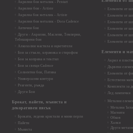
Елементи от ш
Акрилни бои металик - Pentart
Акрилни бои - Artiste
Елементи от шп
Акрилна боя металик - Artiste
Елементи от шп
Акрилни бои металик - Dora Cadence
Елементи от шп
Антични бои
Елементи от шп
Други - Акрилни, Маслени, Темперни,
Елементи от шп
Тебеширени бои
Елементи от шп
Алкохолни мастила и оцветители
Елементи и ма
Бои за стъкло, керамика и стирофом
Бои за коприна и текстил
Акрил и пластм
Бои за свещи Cadence
Дървени елеме
Солвентни бои, Патина
Елементи от фи
Универсални контури
Естествени мат
Реагенти, ръжда
Комплекти за д
Други Бои
Лед лампички
Метални елеме
Брокат, пайети, мъниста и
Метални Ъгл
декоративен пясък
Магнити
Брокати, ледени кристали и мини перли
Обков
Халки
Пайети
Други металн
Мъниста