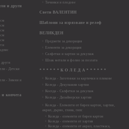
Тичинки и плодове
ели и други
Свети ВАЛЕНТИН
 см
Шаблони за изрязване и релеф
 см
 см
ВЕЛИКДЕН
 см
 см
Предмети за декорация
уги
Елементи за декорация
адпис
Салфетки и хартии за декупаж
Шлак метали и фолио за позлата
 други
ели - Детски
* * * * * * К О Л Е Д А * * * * * *
Коледа - Заготовки за картички и пликове
ели - Зимни и
Коледа - Декупажни хартии
Коелда - Салфетки за декупаж
 и копчета
Коледа - Дизайнерски хартии
Коледа - Eлементи от бирен картон, хартия,
акрил, дърво, глина, гипс
Коледа - елементи от бирен картон
Коледа - елементи от хартия
Коледа - елементи от акрил, пластмаса,