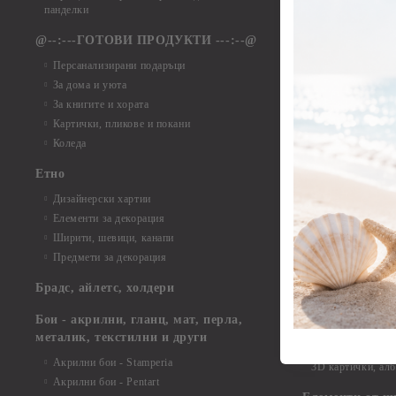
Елементи от ха
панделки
Елементи от ха
@--:---ГОТОВИ ПРОДУКТИ ---:--@
Елементи от б
Персанализирани подаръци
Елементи от би
За дома и уюта
Елементи от би
За книгите и хората
Елементи от би
Картички, пликове и покани
Елементи от би
Коледа
Елементи от би
Етно
Елементи от би
Дизайнерски хартии
Елементи от би
Елементи за декорация
Елементи от би
Ширити, шевици, канапи
Елементи от би
Предмети за декорация
Елементи от би
Елементи от би
Брадс, айлетс, холдери
съкровища и екс
Елементи от би
Бои - акрилни, гланц, мат, перла,
Елементи от би
металик, текстилни и други
Елементи от би
Акрилни бои - Stamperia
3D картички, ал
Акрилни бои - Pentart