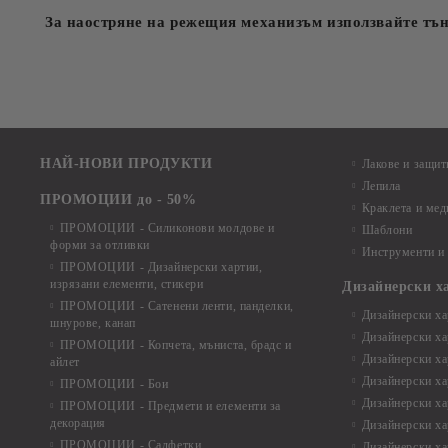
За наостряне на режещия механизъм използвайте тъ
НАЙ-НОВИ ПРОДУКТИ
Лакове и защит
Лепила
ПРОМОЦИИ до - 50%
Краклета и ме
ПРОМОЦИИ - Силиконови молдове и
Шаблони
форми за отливки
Инструменти и
ПРОМОЦИИ - Дизайнерски хартии,
изрязани елементи, стикери
Дизайнерски х
ПРОМОЦИИ - Сатенени ленти, панделки,
Дизайнерски хар
шнурове, канап
Дизайнерски хар
ПРОМОЦИИ - Копчета, мъниста, брадс и
Дизайнерски хар
айлет
Дизайнерски ха
ПРОМОЦИИ - Бои
Дизайнерски хар
ПРОМОЦИИ - Предмети и елементи за
декорация
Дизайнерски ха
ПРОМОЦИИ - Салфетки
Дизайнерски ха