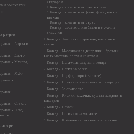
стирофом
а и ръкохватки
Коледа - елементи от гипс и глина
ати
Коледа - елементи от филц, фоам, плат и
прежда
Коледа - елементи от дърво
Коледа - звънчета, камбанки и метални
елементи
корация
Коледа - Лампички, гирлянди, пълнежи и
орация - Акрил и
свещи
Коледа - Материали за декорация - брокати,
орация - Дърво
восък,мастила, пасти и кристали
орация - Мукава,
Коледа - Панделки, ширити и конци
Коелда - Папки за релеф
корация - МДФ
Коледа - Перфоратори (пънчове)
орация -
Коледа - Предмети и елементи за декорация
Коледа - За опаковане
орация -
Коледа - Kлонки, елхички, сушени плодове и
шишарки
орация - Стъкло
Коледа - Печати
орация - Плат,
Коледа - Силиконови молдове
елофан
Коледа - Шаблони за декупаж и изрязване
ратори