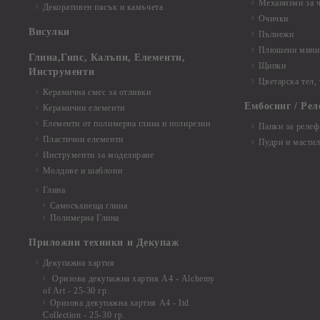
Механизми за 
Декоративен пясък и камъчета
Очички
Висулки
Пълнежи
Плюшени мини 
Глина,Гипс, Калъпи, Елементи,
Щипки
Инструменти
Цветарска тел,
Керамична смес за отливки
Ембосинг / Рел
Керамични елементи
Елементи от полимерна глина и полирезин
Папки за релеф
Пластични елементи
Пудри и мастил
Инструменти за моделиране
Молдове и шаблони
Глина
Самосъхнеща глина
Полимерна Глина
Приложни техники и Декупаж
Декупажна хартия
Оризова декупажна хартия А4 - Alchemy
of Art - 25-30 гр.
Оризова декупажна хартия А4 - Itd.
Collection - 25-30 гр.