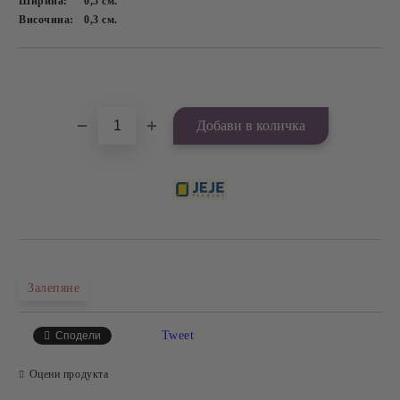
Ширина:
0,5
см.
Височина:
0,3
см.
Добави в желани
Залепяне
Tweet
Сподели
Оцени продукта