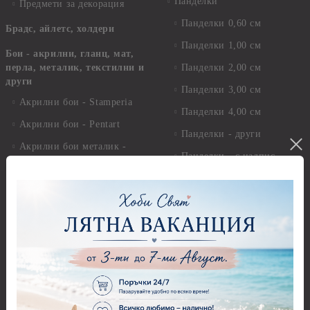
Панделки
Предмети за декорация
Панделки 0,60 см
Брадс, айлетс, холдери
Панделки 1,00 см
Бои - акрилни, гланц, мат,
перла, металик, текстилни и
Панделки 2,00 см
други
Панделки 3,00 см
Акрилни бои - Stamperia
Панделки 4,00 см
Акрилни бои - Pentart
Панделки - други
Акрилни бои металик -
Панделки - с надпис
Pentart
Дантели
Акрилни бои - Artiste
Конци, ширити и други
Акрилна боя металик -
Artiste
Панделки и дантели -
Детски мотиви
Акрилни бои металик -
Dora Cadence
Панделки и дантели -
Зимни и Коледни мотиви
Антични бои
Перли,камъчета и копчета
Други - Акрилни, Маслени,