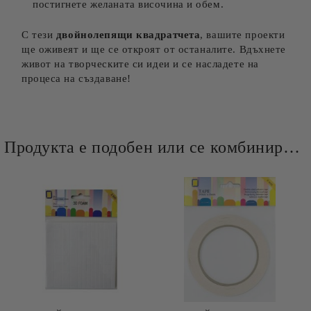
постигнете желаната височина и обем.
С тези
двойнолепящи квадратчета
, вашите проекти
ще оживеят и ще се откроят от останалите. Вдъхнете
живот на творческите си идеи и се насладете на
процеса на създаване!
Продукта е подобен или се комбинира добре и със следните продукти :