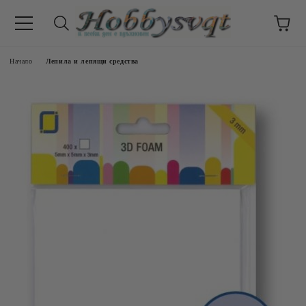
Начало
Лепила и лепящи средства