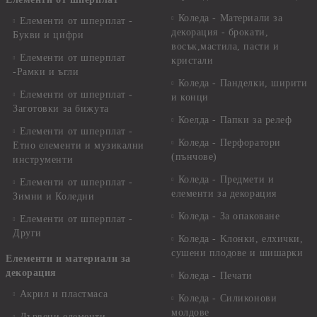
Коледа - Материали за
Елементи от шперплат -
декорация - брокати,
Букви и цифри
восък,мастила, пасти и
Елементи от шперплат
кристали
-Рамки и ъгли
Коледа - Панделки, ширити
Елементи от шперплат -
и конци
Заготовки за бижута
Коелда - Папки за релеф
Елементи от шперплат -
Коледа - Перфоратори
Етно елементи и музикални
(пънчове)
инструменти
Коледа - Предмети и
Елементи от шперплат -
елементи за декорация
Зимни и Коледни
Коледа - За опаковане
Елементи от шперплат -
Други
Коледа - Kлонки, елхички,
сушени плодове и шишарки
Елементи и материали за
декорация
Коледа - Печати
Акрил и пластмаса
Коледа - Силиконови
молдове
Дървени елементи