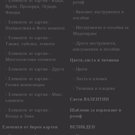
Елементи от хартия - Къщи,
релеф
Врати, Прозорци, Огради,
Квилинг инструменти и
Фенери
пособия
Елементи от хартия -
Инструменти и пособия за
Пътешествия и Фото моменти
Моделиране
Елементи то хартия -
Други инструменти,
Такове, табелки, етикети
консумативи и пособия
Елементи от хартия -
Многопластови елементи
Цветя,листа и тичинки
Елементи от хартия - Други
Цветя
Елементи от хартия -
Листа и клонки
Готови композиции
Тичинки и плодове
Елементи от хартия - Микс
Свети ВАЛЕНТИН
елементи
Елементи от хартия -
Шаблони за изрязване и
Коледа и Зима
релеф
Елементи от бирен картон
ВЕЛИКДЕН