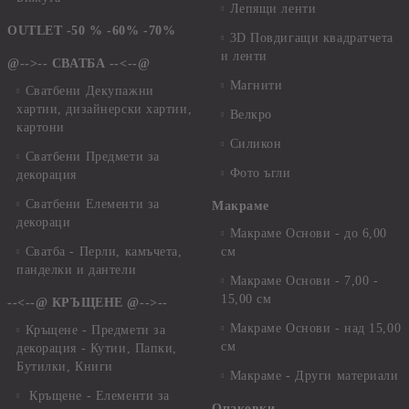
Лепящи ленти
OUTLET -50 % -60% -70%
3D Повдигащи квадратчета
и ленти
@-->-- СВАТБА --<--@
Магнити
Сватбени Декупажни
хартии, дизайнерски хартии,
Велкро
картони
Силикон
Сватбени Предмети за
Фото ъгли
декорация
Сватбени Елементи за
Макраме
декораци
Макраме Основи - до 6,00
Сватба - Перли, камъчета,
см
панделки и дантели
Макраме Основи - 7,00 -
15,00 см
--<--@ КРЪЩЕНЕ @-->--
Макраме Основи - над 15,00
Кръщене - Предмети за
см
декорация - Кутии, Папки,
Бутилки, Книги
Макраме - Други материали
Кръщене - Елементи за
Опаковки