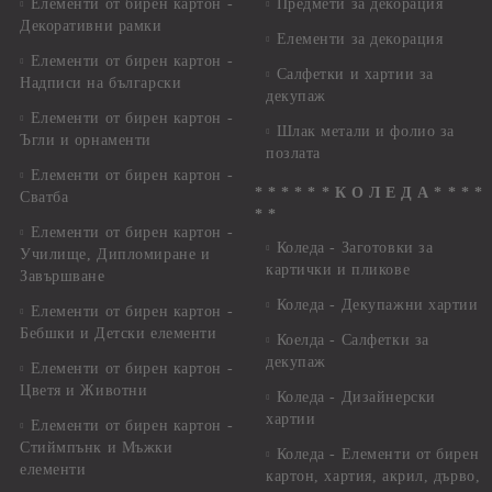
Елементи от бирен картон -
Предмети за декорация
Декоративни рамки
Елементи за декорация
Елементи от бирен картон -
Салфетки и хартии за
Надписи на български
декупаж
Елементи от бирен картон -
Шлак метали и фолио за
Ъгли и орнаменти
позлата
Елементи от бирен картон -
* * * * * * К О Л Е Д А * * * *
Сватба
* *
Елементи от бирен картон -
Коледа - Заготовки за
Училище, Дипломиране и
картички и пликове
Завършване
Коледа - Декупажни хартии
Елементи от бирен картон -
Бебшки и Детски елементи
Коелда - Салфетки за
декупаж
Елементи от бирен картон -
Цветя и Животни
Коледа - Дизайнерски
хартии
Елементи от бирен картон -
Стиймпънк и Мъжки
Коледа - Eлементи от бирен
елементи
картон, хартия, акрил, дърво,