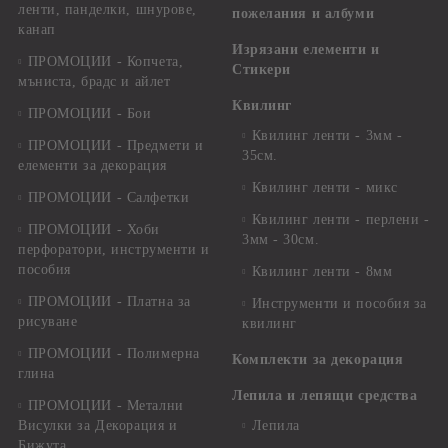
ленти, панделки, шнурове,
пожелания и албуми
канап
Изрязани елементи и
ПРОМОЦИИ - Копчета,
Стикери
мъниста, брадс и айлет
Квилинг
ПРОМОЦИИ - Бои
Квилинг ленти - 3мм -
ПРОМОЦИИ - Предмети и
35см.
елементи за декорация
Квилинг ленти - микс
ПРОМОЦИИ - Салфетки
Квилинг ленти - перлени -
ПРОМОЦИИ - Хоби
3мм - 30см.
перфоратори, инструменти и
пособия
Квилинг ленти - 8мм
ПРОМОЦИИ - Платна за
Инструменти и пособия за
рисуване
квилинг
ПРОМОЦИИ - Полимерна
Комплекти за декорация
глина
Лепила и лепящи средства
ПРОМОЦИИ - Метални
Висулки за Декорация и
Лепила
Бижута