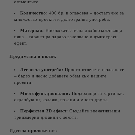
елементите.
Количество:
400 бр. в опаковка – достатъчно за
множество проекти и дълготрайна употреба.
Материал:
Висококачествена двойнозалепваща
пяна – гарантира здраво залепване и дълготраен
ефект.
Предимства и ползи:
Лесни за употреба:
Просто отлепете и залепете
– бързо и лесно добавете обем към вашите
проекти.
Многофункционални:
Подходящи за картички,
скрапбукинг, колажи, покани и много други.
Перфектен 3D ефект:
Създайте впечатляващи
триизмерни дизайни с лекота.
Идеи за приложение: