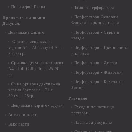
Полимерна Глина
Ъглови перфоратори
Перфоратори Основни
Приложни техники и
Фигури - кръгове, овали
Декупаж
Декупажна хартия
Перфоратори - Сърца и
звезди
Оризова декупажна
хартия А4 - Alchemy of Art -
Перфоратори - Цветя, листа
25-30 гр.
и клонки
Оризова декупажна хартия
Перфоратори - Детски
А4 - Itd. Collection - 25-30
Перфоратори - Животни
гр.
Перфоратори - Коледни и
Фина оризова декупажна
Зимни
хартия Stamperia - 21 х
29.см. - 28гр.
Рисуване
Декупажна хартия - Други
Грунд и почистващи
разтвори
Антични пасти
Платна за рисуване
Вакс пасти
Стативи и поставки