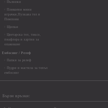
Пълнежи
Плюшени мини
играчки,Пухкава тел и
Помпони
Щипки
Цветарска тел, тиксо,
пиафлора и хартии за
опаковане
Ембосинг / Релеф
Папки за релеф
Пудри и мастила за топъл
ембосинг
Бързи връзки: