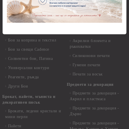
Темперни, Тебеширени бои
Перли
Алкохолни мастила и
Камъчета
оцветители
Копчета
Бои за стъкло, керамика и
стирофом
Печати
Бои за коприна и текстил
Акрилни блокчета и
ръкохватки
Бои за свещи Cadence
Силиконови печати
Солвентни бои, Патина
Гумени печати
Универсални контури
Печати за восък
Реагенти, ръжда
Предмети за декорация
Други Бои
Предмети за декорация -
Брокат, пайети, мъниста и
Акрил и пластмаса
декоративен пясък
Предмети за декорация -
Брокати, ледени кристали и
Дърво
мини перли
Предмети за декорация -
Пайети
Мукава, Картон и Хартия