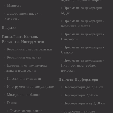
Мъниста
Предмети за декорация -
МДФ
Декоративен пясък и
камъчета
Предмети за декорация -
Керамика и метал
Висулки
Предмети за декорация -
Глина,Гипс, Калъпи,
Стирофом
Елементи, Инструменти
Предмети за декорация -
Керамична смес за отливки
Стъкло
Керамични елементи
Предмети за декорация -
Елементи от полимерна
Плат, органза, зебло,
глина и полирезин
целофан
Пластични елементи
Пънчове Перфоратори
Инструменти за моделиране
Перфоратори до 2,50 см
Молдове и шаблони
Перфоратори 2,50 см
Глина
Перфоратори над 2,50 см
Самосъхнеща глина
Бордюрни пънчове