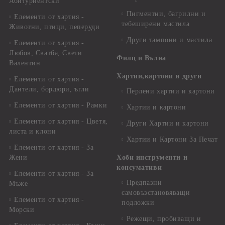
Абитуриентски
Пигментни, багрилни и
Елементи от хартия -
тебеширени мастила
Животни, птици, пеперуди
Други тампони и мастила
Елементи от хартия -
Любов, Сватба, Свети
Филц и Вълна
Валентин
Хартии,картони и други
Елементи от хартия -
Дантели, бордюри, ъгли
Перлени хартии и картони
Елементи от хартия - Рамки
Хартии и картони
Елементи от хартия - Цветя,
Други Хартии и картони
листа и клони
Хартии и Картони За Печат
Елементи от хартия - За
Жени
Хоби инструменти и
консумативи
Елементи от хартия - За
Предпазни
Мъже
самовъзстановяващи
Елементи от хартия -
подложки
Морски
Режещи, пробиващи и