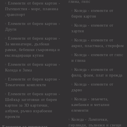
глина, гипс
Елементи от бирен картон -
Пътешестия - море, планина
Коледа - елементи от
,транспорт
бирен картон
Елементи от бирен картон -
Коледа - елементи от
Други
хартия
Елементи от бирен картон -
Коледа - елементи от
За миниатюри, дълбоки
акрил, пластмаса, стирофом
рамки, бебешки съкровища и
Коледа - елементи от гипс
екслоадиращи кутии
и глина
Елементи от бирен картон -
Коледа - елементи от
Коледа и Зима
филц, фоам, плат и прежда
Елементи от бирен картон -
Коледа - елементи от
Тематични комплекти
дърво
Елементи от бирен картон -
Коледа - звънчета,
Шейкър заготовки от бирен
камбанки и метални
картон за 3D картички,
елементи
албуми, ръчно израбоени
проекти
Коледа - Лампички,
гирлянди, пълнежи и свещи
Елементи от шперплат