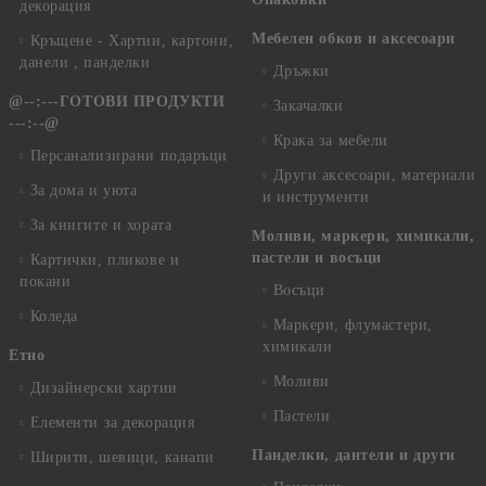
декорация
Мебелен обков и аксесоари
Кръщене - Хартии, картони,
данели , панделки
Дръжки
@--:---ГОТОВИ ПРОДУКТИ
Закачалки
---:--@
Крака за мебели
Персанализирани подаръци
Други аксесоари, материали
За дома и уюта
и инструменти
За книгите и хората
Моливи, маркери, химикали,
пастели и восъци
Картички, пликове и
покани
Восъци
Коледа
Маркери, флумастери,
химикали
Етно
Моливи
Дизайнерски хартии
Пастели
Елементи за декорация
Панделки, дантели и други
Ширити, шевици, канапи