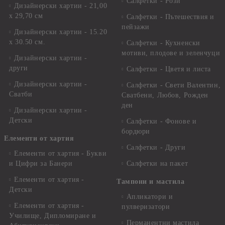
Салфетки - Рози
Дизайнерски хартии - 21,00
х 29,70 см
Салфетки - Пътешествия и
пейзажи
Дизайнерски хартии - 15.20
x 30.50 см.
Салфетки - Кухненски
мотиви, плодове и зеленчуци
Дизайнерски хартии -
други
Салфетки - Цветя и листа
Дизайнерски хартии -
Салфетки - Свети Валентин,
Сватби
Сватбени, Любов, Рожден
ден
Дизайнерски хартии -
Детски
Салфетки - Фонове и
бордюри
Елементи от хартия
Салфетки - Други
Елементи от хартия - Букви
и Цифри за Банери
Салфетки на пакет
Елементи от хартия -
Тампони и мастила
Детски
Апликатори и
Елементи от хартия -
пулверизатори
Училище, Дипломиране и
Перманентни мастила