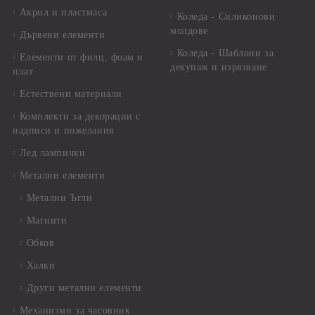
Акрил и пластмаса
Коледа - Силиконови
молдове
Дървени елементи
Коледа - Шаблони за
Елементи от филц, фоам и
декупаж и изрязване
плат
Естествени материали
Комплекти за декорации с
надписи и пожелания
Лед лампички
Метални елементи
Метални Ъгли
Магнити
Обков
Халки
Други метални елементи
Механизми за часовник