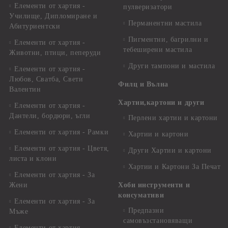
Елементи от хартия -
пулверизатори
Училище, Дипломиране и
Перманентни мастила
Абитуриентски
Пигментни, багрилни и
Елементи от хартия -
тебеширени мастила
Животни, птици, пеперуди
Други тампони и мастила
Елементи от хартия -
Любов, Сватба, Свети
Филц и Вълна
Валентин
Хартии,картони и други
Елементи от хартия -
Дантели, бордюри, ъгли
Перлени хартии и картони
Елементи от хартия - Рамки
Хартии и картони
Елементи от хартия - Цветя,
Други Хартии и картони
листа и клони
Хартии и Картони За Печат
Елементи от хартия - За
Жени
Хоби инструменти и
консумативи
Елементи от хартия - За
Предпазни
Мъже
самовъзстановяващи
Елементи от хартия -