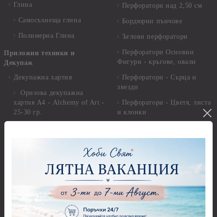
Глина
Перфоратори над 2,50 см
Самосъхнеща глина
Бордюрни пънчове
Полимерна Глина
Ъглови перфоратори
Перфоратори Основни
Приложни техники и
Фигури - кръгове, овали
Декупаж
Декупажна хартия
Перфоратори - Сърца и
звезди
Оризова декупажна
хартия А4 - Alchemy of Art -
Перфоратори - Цветя, листа
25-30 гр.
и клонки
Оризова декупажна хартия
Перфоратори - Детски
А4 - Itd. Collection - 25-30
Перфоратори - Животни
гр.
Перфоратори - Коледни и
Фина оризова декупажна
Зимни
хартия Stamperia - 21 х
29.см. - 28гр.
Рисуване
Декупажна хартия - Други
Грунд и почистващи
разтвори
Антични пасти