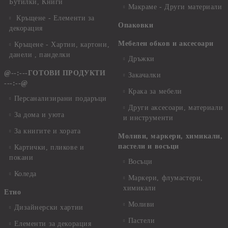
Бутилки, Книги
Макраме - Други материали
Кръщене - Елементи за
Опаковки
декорация
Мебелен обков и аксесоари
Кръщене - Хартии, картони,
данели , панделки
Дръжки
@--:---ГОТОВИ ПРОДУКТИ
Закачалки
---:--@
Крака за мебели
Персанализирани подаръци
Други аксесоари, материали
За дома и уюта
и инструменти
За книгите и хората
Моливи, маркери, химикали,
пастели и восъци
Картички, пликове и
покани
Восъци
Коледа
Маркери, флумастери,
химикали
Етно
Моливи
Дизайнерски хартии
Пастели
Елементи за декорация