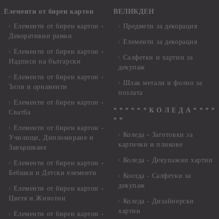
Елементи от бирен картон
ВЕЛИКДЕН
Елементи от бирен картон -
Предмети за декорация
Декоративни рамки
Елементи за декорация
Елементи от бирен картон -
Салфетки и хартии за
Надписи на български
декупаж
Елементи от бирен картон -
Шлак метали и фолио за
Ъгли и орнаменти
позлата
Елементи от бирен картон -
* * * * * * К О Л Е Д А * * * *
Сватба
* *
Елементи от бирен картон -
Коледа - Заготовки за
Училище, Дипломиране и
картички и пликове
Завършване
Коледа - Декупажни хартии
Елементи от бирен картон -
Бебшки и Детски елементи
Коелда - Салфетки за
декупаж
Елементи от бирен картон -
Цветя и Животни
Коледа - Дизайнерски
хартии
Елементи от бирен картон -