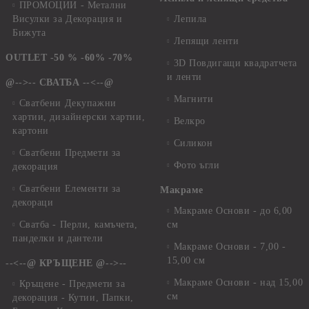
ПРОМОЦИИ - Метални
Висулки за Декорация и
Лепила
Бижута
Лепящи ленти
OUTLET -50 % -60% -70%
3D Повдигащи квадратчета
и ленти
@-->-- СВАТБА --<--@
Магнити
Сватбени Декупажни
хартии, дизайнерски хартии,
Велкро
картони
Силикон
Сватбени Предмети за
Фото ъгли
декорация
Сватбени Елементи за
Макраме
декораци
Макраме Основи - до 6,00
Сватба - Перли, камъчета,
см
панделки и дантели
Макраме Основи - 7,00 -
15,00 см
--<--@ КРЪЩЕНЕ @-->--
Макраме Основи - над 15,00
Кръщене - Предмети за
см
декорация - Кутии, Папки,