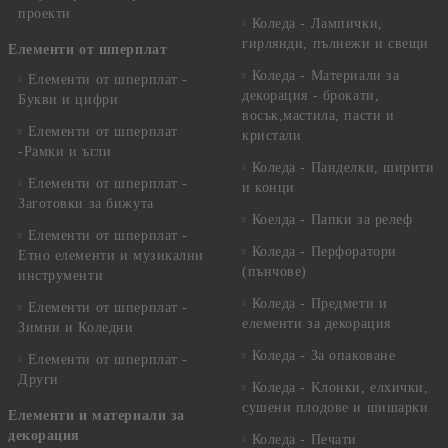
проекти
Коледа - Лампички,
гирлянди, пълнежи и свещи
Елементи от шперплат
Коледа - Материали за
Елементи от шперплат -
декорация - брокати,
Букви и цифри
восък,мастила, пасти и
Елементи от шперплат
кристали
-Рамки и ъгли
Коледа - Панделки, ширити
Елементи от шперплат -
и конци
Заготовки за бижута
Коелда - Папки за релеф
Елементи от шперплат -
Коледа - Перфоратори
Етно елементи и музикални
(пънчове)
инструменти
Коледа - Предмети и
Елементи от шперплат -
елементи за декорация
Зимни и Коледни
Коледа - За опаковане
Елементи от шперплат -
Други
Коледа - Kлонки, елхички,
сушени плодове и шишарки
Елементи и материали за
декорация
Коледа - Печати