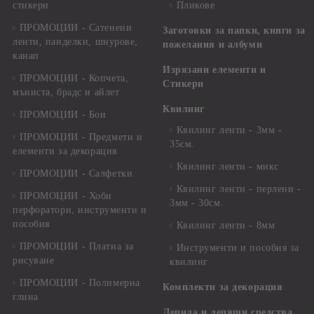
стикери
Пликове
ПРОМОЦИИ - Сатенени
Заготовки за папки, книги за
ленти, панделки, шнурове,
пожелания и албуми
канап
Изрязани елементи и
ПРОМОЦИИ - Копчета,
Стикери
мъниста, брадс и айлет
Квилинг
ПРОМОЦИИ - Бои
Квилинг ленти - 3мм -
ПРОМОЦИИ - Предмети и
35см.
елементи за декорация
Квилинг ленти - микс
ПРОМОЦИИ - Салфетки
Квилинг ленти - перлени -
ПРОМОЦИИ - Хоби
3мм - 30см.
перфоратори, инструменти и
пособия
Квилинг ленти - 8мм
ПРОМОЦИИ - Платна за
Инструменти и пособия за
рисуване
квилинг
ПРОМОЦИИ - Полимерна
Комплекти за декорация
глина
Лепила и лепящи средства