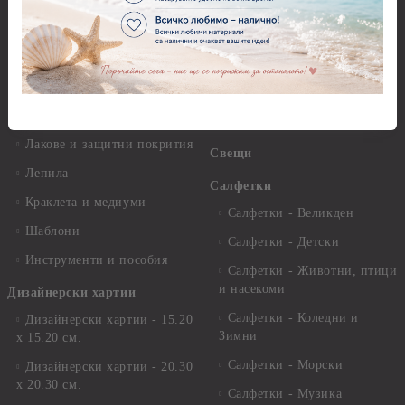
Платна за рисуване
Вакс пасти
Стативи и поставки
Грунд, Основи, Релефни
пасти
Четки и инструменти
Варак, Шлак метал, Фолио,
Моливи, акварелни
Пантна
комплекти
Лакове и защитни покрития
Свещи
Лепила
Салфетки
Краклета и медиуми
Салфетки - Великден
Шаблони
Салфетки - Детски
Инструменти и пособия
Салфетки - Животни, птици
и насекоми
Дизайнерски хартии
Салфетки - Коледни и
Дизайнерски хартии - 15.20
Зимни
х 15.20 см.
Салфетки - Морски
Дизайнерски хартии - 20.30
х 20.30 см.
Салфетки - Музика