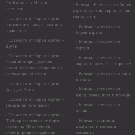
Стиймпънк и Мъжки
Коледа - Eлементи от бирен
елементи
картон, хартия, акрил, дърво,
глина, гипс
Елементи от бирен картон -
Пътешестия - море, планина
Коледа - елементи от
,транспорт
бирен картон
Елементи от бирен картон -
Коледа - елементи от
Други
хартия
Елементи от бирен картон -
Коледа - елементи от
За миниатюри, дълбоки
акрил, пластмаса, стирофом
рамки, бебешки съкровища и
Коледа - елементи от гипс
екслоадиращи кутии
и глина
Елементи от бирен картон -
Коледа - елементи от
Коледа и Зима
филц, фоам, плат и прежда
Елементи от бирен картон -
Коледа - елементи от
Тематични комплекти
дърво
Елементи от бирен картон -
Коледа - звънчета,
Шейкър заготовки от бирен
камбанки и метални
картон за 3D картички,
елементи
албуми, ръчно израбоени