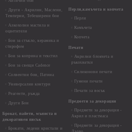
Антични бои
Перли,камъчета и копчета
Други - Акрилни, Маслени,
Темперни, Тебеширени бои
Перли
Алкохолни мастила и
Камъчета
оцветители
Копчета
Бои за стъкло, керамика и
стирофом
Печати
Бои за коприна и текстил
Акрилни блокчета и
ръкохватки
Бои за свещи Cadence
Силиконови печати
Солвентни бои, Патина
Гумени печати
Универсални контури
Печати за восък
Реагенти, ръжда
Предмети за декорация
Други Бои
Предмети за декорация -
Брокат, пайети, мъниста и
Акрил и пластмаса
декоративен пясък
Предмети за декорация -
Брокати, ледени кристали и
Дърво