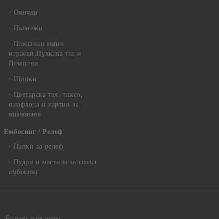
Очички
Пълнежи
Плюшени мини
играчки,Пухкава тел и
Помпони
Щипки
Цветарска тел, тиксо,
пиафлора и хартии за
опаковане
Ембосинг / Релеф
Папки за релеф
Пудри и мастила за топъл
ембосинг
Бързи връзки: