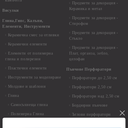
камъчета
Предмети за декорация -
Керамика и метал
Висулки
Предмети за декорация -
Глина,Гипс, Калъпи,
Стирофом
Елементи, Инструменти
Предмети за декорация -
Керамична смес за отливки
Стъкло
Керамични елементи
Предмети за декорация -
Елементи от полимерна
Плат, органза, зебло,
глина и полирезин
целофан
Пластични елементи
Пънчове Перфоратори
Инструменти за моделиране
Перфоратори до 2,50 см
Молдове и шаблони
Перфоратори 2,50 см
Глина
Перфоратори над 2,50 см
Самосъхнеща глина
Бордюрни пънчове
Полимерна Глина
Ъглови перфоратори
Перфоратори Основни
Приложни техники и