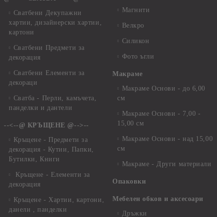
Магнити
Сватбени Декупажни
хартии, дизайнерски хартии,
Велкро
картони
Силикон
Сватбени Предмети за
Фото ъгли
декорация
Сватбени Елементи за
Макраме
декораци
Макраме Основи - до 6,00
Сватба - Перли, камъчета,
см
панделки и дантели
Макраме Основи - 7,00 -
15,00 см
--<--@ КРЪЩЕНЕ @-->--
Макраме Основи - над 15,00
Кръщене - Предмети за
см
декорация - Кутии, Папки,
Бутилки, Книги
Макраме - Други материали
Кръщене - Елементи за
Опаковки
декорация
Мебелен обков и аксесоари
Кръщене - Хартии, картони,
данели , панделки
Дръжки