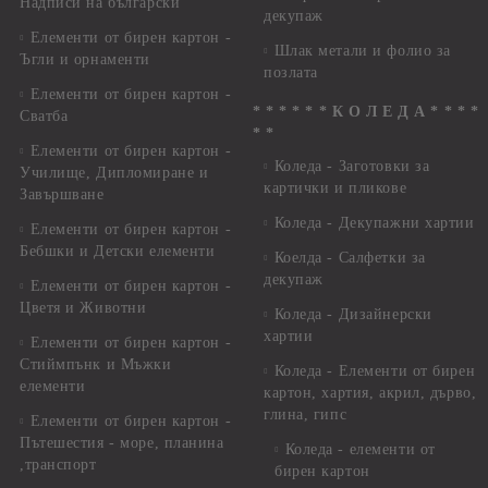
Надписи на български
декупаж
Елементи от бирен картон -
Шлак метали и фолио за
Ъгли и орнаменти
позлата
Елементи от бирен картон -
* * * * * * К О Л Е Д А * * * *
Сватба
* *
Елементи от бирен картон -
Коледа - Заготовки за
Училище, Дипломиране и
картички и пликове
Завършване
Коледа - Декупажни хартии
Елементи от бирен картон -
Бебшки и Детски елементи
Коелда - Салфетки за
декупаж
Елементи от бирен картон -
Цветя и Животни
Коледа - Дизайнерски
хартии
Елементи от бирен картон -
Стиймпънк и Мъжки
Коледа - Eлементи от бирен
елементи
картон, хартия, акрил, дърво,
глина, гипс
Елементи от бирен картон -
Пътешестия - море, планина
Коледа - елементи от
,транспорт
бирен картон