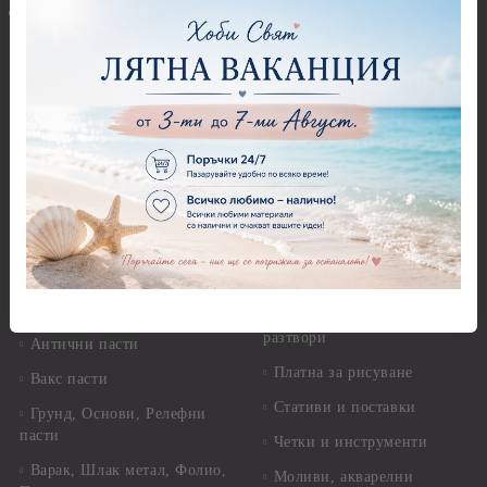
Фигури - кръгове, овали
Декупаж
Декупажна хартия
Перфоратори - Сърца и
звезди
Оризова декупажна
хартия А4 - Alchemy of Art -
Перфоратори - Цветя, листа
25-30 гр.
и клонки
Оризова декупажна хартия
Перфоратори - Детски
А4 - Itd. Collection - 25-30
Перфоратори - Животни
гр.
Перфоратори - Коледни и
Фина оризова декупажна
Зимни
хартия Stamperia - 21 х
29.см. - 28гр.
Рисуване
Декупажна хартия - Други
Грунд и почистващи
разтвори
Антични пасти
Платна за рисуване
Вакс пасти
Стативи и поставки
Грунд, Основи, Релефни
пасти
Четки и инструменти
Варак, Шлак метал, Фолио,
Моливи, акварелни