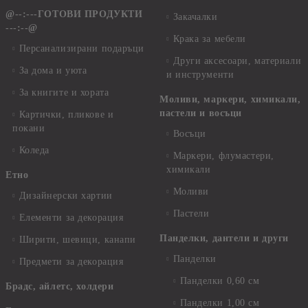
@--:---ГОТОВИ ПРОДУКТИ
Закачалки
---:--@
Крака за мебели
Персанализирани подаръци
Други аксесоари, материали
За дома и уюта
и инструменти
За книгите и хората
Моливи, маркери, химикали,
пастели и восъци
Картички, пликове и
покани
Восъци
Коледа
Маркери, флумастери,
химикали
Етно
Моливи
Дизайнерски хартии
Пастели
Елементи за декорация
Панделки, дантели и други
Ширити, шевици, канапи
Панделки
Предмети за декорация
Панделки 0,60 см
Брадс, айлетс, холдери
Панделки 1,00 см