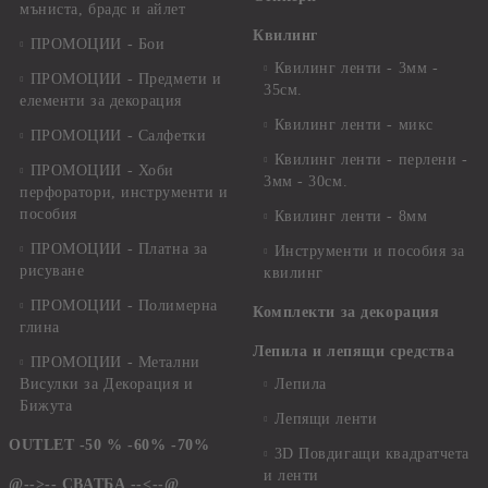
мъниста, брадс и айлет
Квилинг
ПРОМОЦИИ - Бои
Квилинг ленти - 3мм -
ПРОМОЦИИ - Предмети и
35см.
елементи за декорация
Квилинг ленти - микс
ПРОМОЦИИ - Салфетки
Квилинг ленти - перлени -
ПРОМОЦИИ - Хоби
3мм - 30см.
перфоратори, инструменти и
пособия
Квилинг ленти - 8мм
ПРОМОЦИИ - Платна за
Инструменти и пособия за
рисуване
квилинг
ПРОМОЦИИ - Полимерна
Комплекти за декорация
глина
Лепила и лепящи средства
ПРОМОЦИИ - Метални
Висулки за Декорация и
Лепила
Бижута
Лепящи ленти
OUTLET -50 % -60% -70%
3D Повдигащи квадратчета
и ленти
@-->-- СВАТБА --<--@