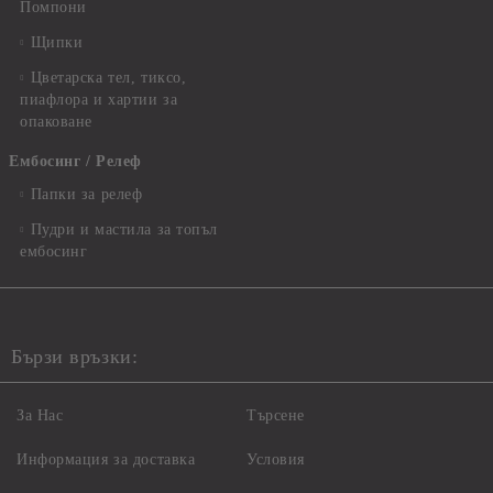
Помпони
Щипки
Цветарска тел, тиксо,
пиафлора и хартии за
опаковане
Ембосинг / Релеф
Папки за релеф
Пудри и мастила за топъл
ембосинг
Бързи връзки:
За Нас
Търсене
Информация за доставка
Условия