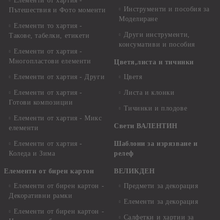
Елементи от хартия -
Инструменти и пособия за
Пътешествия и Фото моменти
Моделиране
Елементи то хартия -
Други инструменти,
Такове, табелки, етикети
консумативи и пособия
Елементи от хартия -
Многопластови елементи
Цветя,листа и тичинки
Елементи от хартия - Други
Цветя
Елементи от хартия -
Листа и клонки
Готови композиции
Тичинки и плодове
Елементи от хартия - Микс
Свети ВАЛЕНТИН
елементи
Елементи от хартия -
Шаблони за изрязване и
Коледа и Зима
релеф
Елементи от бирен картон
ВЕЛИКДЕН
Елементи от бирен картон -
Предмети за декорация
Декоративни рамки
Елементи за декорация
Елементи от бирен картон -
Салфетки и хартии за