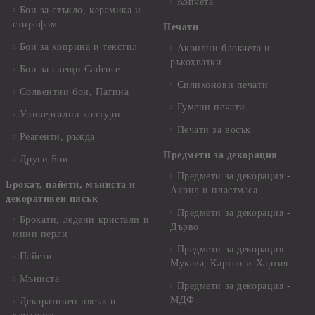
Копчета
Бои за стъкло, керамика и
стирофом
Печати
Бои за коприна и текстил
Акрилни блокчета и
ръкохватки
Бои за свещи Cadence
Силиконови печати
Солвентни бои, Патина
Гумени печати
Универсални контури
Печати за восък
Реагенти, ръжда
Предмети за декорация
Други Бои
Предмети за декорация -
Брокат, пайети, мъниста и
Акрил и пластмаса
декоративен пясък
Предмети за декорация -
Брокати, ледени кристали и
Дърво
мини перли
Предмети за декорация -
Пайети
Мукава, Картон и Хартия
Мъниста
Предмети за декорация -
МДФ
Декоративен пясък и