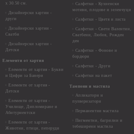
x 30.50 см.
Салфетки - Кухненски
мотиви, плодове и зеленчуци
Дизайнерски хартии -
други
Салфетки - Цветя и листа
Дизайнерски хартии -
Салфетки - Свети Валентин,
Сватби
Сватбени, Любов, Рожден
ден
Дизайнерски хартии -
Детски
Салфетки - Фонове и
бордюри
Елементи от хартия
Салфетки - Други
Елементи от хартия - Букви
и Цифри за Банери
Салфетки на пакет
Елементи от хартия -
Тампони и мастила
Детски
Апликатори и
Елементи от хартия -
пулверизатори
Училище, Дипломиране и
Перманентни мастила
Абитуриентски
Пигментни, багрилни и
Елементи от хартия -
тебеширени мастила
Животни, птици, пеперуди