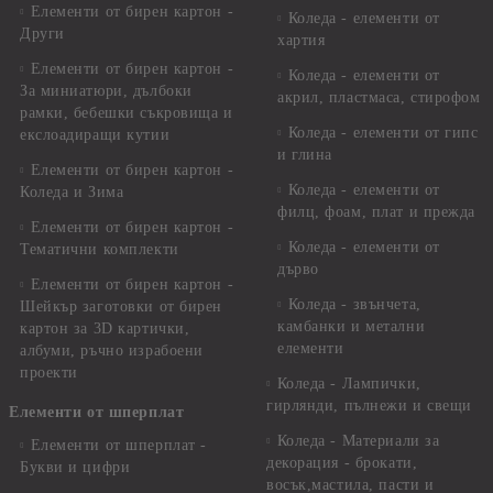
Елементи от бирен картон -
Коледа - елементи от
Други
хартия
Елементи от бирен картон -
Коледа - елементи от
За миниатюри, дълбоки
акрил, пластмаса, стирофом
рамки, бебешки съкровища и
Коледа - елементи от гипс
екслоадиращи кутии
и глина
Елементи от бирен картон -
Коледа - елементи от
Коледа и Зима
филц, фоам, плат и прежда
Елементи от бирен картон -
Коледа - елементи от
Тематични комплекти
дърво
Елементи от бирен картон -
Коледа - звънчета,
Шейкър заготовки от бирен
камбанки и метални
картон за 3D картички,
елементи
албуми, ръчно израбоени
проекти
Коледа - Лампички,
гирлянди, пълнежи и свещи
Елементи от шперплат
Коледа - Материали за
Елементи от шперплат -
декорация - брокати,
Букви и цифри
восък,мастила, пасти и