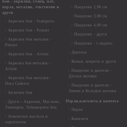
Бои - акрилни, гланц, мат,
перла, металик, текстилни и
Панделки 2,00 см
други
Панделки 3,00 см
Акрилни бои - Stamperia
Панделки 4,00 см
Акрилни бои - Pentart
Панделки - други
Акрилни бои металик -
Панделки - с надпис
Pentart
Дантели
Акрилни бои - Artiste
Конци, ширити и други
Акрилна боя металик -
Artiste
Панделки и дантели -
Детски мотиви
Акрилни бои металик -
Dora Cadence
Панделки и дантели -
Зимни и Коледни мотиви
Антични бои
Перли,камъчета и копчета
Други - Акрилни, Маслени,
Темперни, Тебеширени бои
Перли
Алкохолни мастила и
Камъчета
оцветители