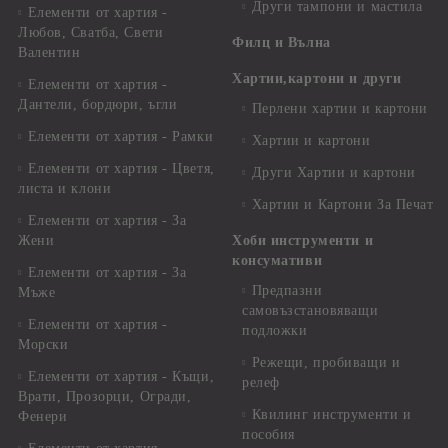
Други тампони и мастила
Елементи от хартия -
Любов, Сватба, Свети
Филц и Вълна
Валентин
Хартии,картони и други
Елементи от хартия -
Дантели, бордюри, ъгли
Перлени хартии и картони
Елементи от хартия - Рамки
Хартии и картони
Елементи от хартия - Цветя,
Други Хартии и картони
листа и клони
Хартии и Картони За Печат
Елементи от хартия - За
Жени
Хоби инструменти и
консумативи
Елементи от хартия - За
Предпазни
Мъже
самовъзстановяващи
Елементи от хартия -
подложки
Морски
Режещи, пробиващи и
Елементи от хартия - Къщи,
релеф
Врати, Прозорци, Огради,
Квилинг инструменти и
Фенери
пособия