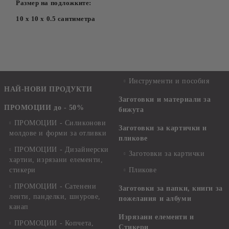
Размер на подложките:
10 х 10 х 0.5 сантиметра
Инструменти и пособия
НАЙ-НОВИ ПРОДУКТИ
Заготовки и материали за
ПРОМОЦИИ до - 50%
бижута
ПРОМОЦИИ - Силиконови
Заготовки за картички и
молдове и форми за отливки
пликове
ПРОМОЦИИ - Дизайнерски
Заготовки за картички
хартии, изрязани елементи,
стикери
Пликове
ПРОМОЦИИ - Сатенени
Заготовки за папки, книги за
ленти, панделки, шнурове,
пожелания и албуми
канап
Изрязани елементи и
ПРОМОЦИИ - Копчета,
Стикери