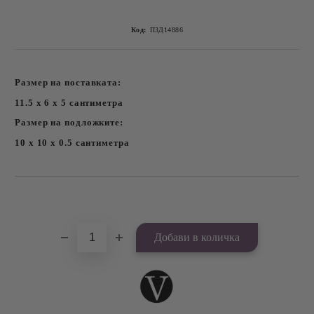
Код:
ПЗД14886
Размер на поставката:
11.5 х 6 х 5 сантиметра
Размер на подложките:
10 х 10 х 0.5 сантиметра
Добави в желани