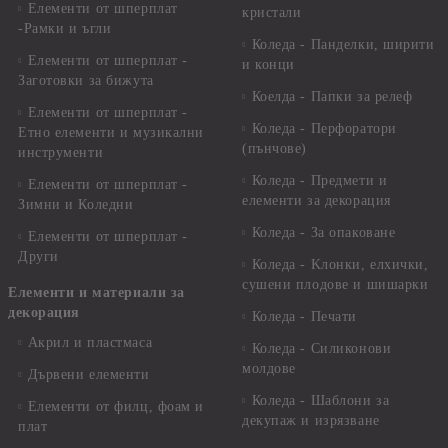
Елементи от шперплат
кристали
-Рамки и ъгли
Коледа - Панделки, ширити
Елементи от шперплат -
и конци
Заготовки за бижута
Коелда - Папки за релеф
Елементи от шперплат -
Коледа - Перфоратори
Етно елементи и музикални
(пънчове)
инструменти
Коледа - Предмети и
Елементи от шперплат -
елементи за декорация
Зимни и Коледни
Коледа - За опаковане
Елементи от шперплат -
Други
Коледа - Kлонки, елхички,
сушени плодове и шишарки
Елементи и материали за
декорация
Коледа - Печати
Акрил и пластмаса
Коледа - Силиконови
молдове
Дървени елементи
Коледа - Шаблони за
Елементи от филц, фоам и
декупаж и изрязване
плат