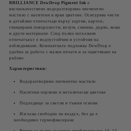
BRILLIANCE DewDrop Pigment Ink
е
висококачествено водоразтворимо пигментно
мастило с наситени и ярки цветове. Осигурява чисти
и детайлни отпечатъци върху хартия, картон,
гланцирани повърхности, велум, снимки, дърво, кожа
и други материали. След пълно изсъхване
отпечатъкът е водоустойчив и устойчив на
избледняване. Компактната подложка DewDrop е
удобна за работа с малки печати и за оцветяване на
ръбове.
Характеристики:
Водоразтворимо пигментно мастило
Наситени перлени и металически цветове
Подходящо за светли и тъмни основи
Изсъхва свободно на въздух, без да е
необходимо термофиксиране
Време за пълно съхнене: приблизително 10–15