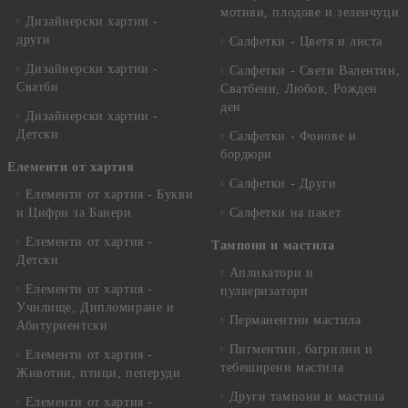
мотиви, плодове и зеленчуци
Дизайнерски хартии -
други
Салфетки - Цветя и листа
Дизайнерски хартии -
Салфетки - Свети Валентин,
Сватби
Сватбени, Любов, Рожден
ден
Дизайнерски хартии -
Детски
Салфетки - Фонове и
бордюри
Елементи от хартия
Салфетки - Други
Елементи от хартия - Букви
и Цифри за Банери
Салфетки на пакет
Елементи от хартия -
Тампони и мастила
Детски
Апликатори и
Елементи от хартия -
пулверизатори
Училище, Дипломиране и
Перманентни мастила
Абитуриентски
Пигментни, багрилни и
Елементи от хартия -
тебеширени мастила
Животни, птици, пеперуди
Други тампони и мастила
Елементи от хартия -