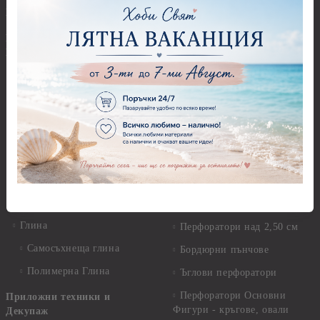
Керамика и метал
Висулки
Предмети за декорация -
Глина,Гипс, Калъпи,
Стирофом
Елементи, Инструменти
Предмети за декорация -
Керамична смес за отливки
Стъкло
Керамични елементи
Предмети за декорация -
Елементи от полимерна
Плат, органза, зебло,
глина и полирезин
целофан
Пластични елементи
Пънчове Перфоратори
Инструменти за моделиране
Перфоратори до 2,50 см
Молдове и шаблони
Перфоратори 2,50 см
Глина
Перфоратори над 2,50 см
Самосъхнеща глина
Бордюрни пънчове
Полимерна Глина
Ъглови перфоратори
Перфоратори Основни
Приложни техники и
Фигури - кръгове, овали
Декупаж