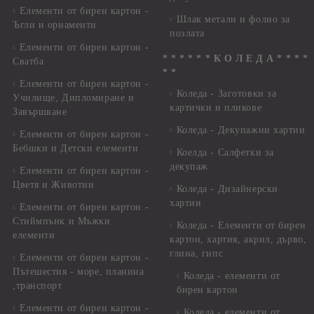
Елементи от бирен картон -
Шлак метали и фолио за
Ъгли и орнаменти
позлата
Елементи от бирен картон -
* * * * * * К О Л Е Д А * * * *
Сватба
* *
Елементи от бирен картон -
Коледа - Заготовки за
Училище, Дипломиране и
картички и пликове
Завършване
Коледа - Декупажни хартии
Елементи от бирен картон -
Бебшки и Детски елементи
Коелда - Салфетки за
декупаж
Елементи от бирен картон -
Цветя и Животни
Коледа - Дизайнерски
хартии
Елементи от бирен картон -
Стиймпънк и Мъжки
Коледа - Eлементи от бирен
елементи
картон, хартия, акрил, дърво,
глина, гипс
Елементи от бирен картон -
Пътешестия - море, планина
Коледа - елементи от
,транспорт
бирен картон
Елементи от бирен картон -
Коледа - елементи от