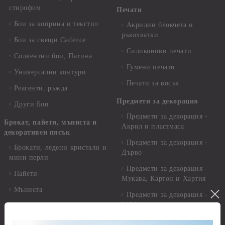
стирофом
Печати
Бои за коприна и текстил
Акрилни блокчета и
ръкохватки
Бои за свещи Cadence
Силиконови печати
Солвентни бои, Патина
Гумени печати
Универсални контури
Печати за восък
Реагенти, ръжда
Предмети за декорация
Други Бои
Предмети за декорация -
Брокат, пайети, мъниста и
Акрил и пластмаса
декоративен пясък
Предмети за декорация -
Брокати, ледени кристали и
Дърво
мини перли
Предмети за декорация -
Пайети
Мукава, Картон и Хартия
Мъниста
Предмети за декорация -
МДФ
Декоративен пясък и
камъчета
Предмети за декорация -