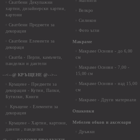
Магнити
Сватбени Декупажни
хартии, дизайнерски хартии,
Велкро
картони
Силикон
Сватбени Предмети за
Фото ъгли
декорация
Сватбени Елементи за
Макраме
декораци
Макраме Основи - до 6,00
Сватба - Перли, камъчета,
см
панделки и дантели
Макраме Основи - 7,00 -
15,00 см
--<--@ КРЪЩЕНЕ @-->--
Макраме Основи - над 15,00
Кръщене - Предмети за
см
декорация - Кутии, Папки,
Бутилки, Книги
Макраме - Други материали
Кръщене - Елементи за
Опаковки
декорация
Мебелен обков и аксесоари
Кръщене - Хартии, картони,
данели , панделки
Дръжки