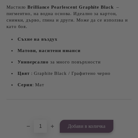
Мастило
Brilliance Pearlescent
Graphite Black
–
пигментно, на водна основа. Идеално за картон,
снимки, дърво, глина и други. Може да се използва и
като боя.
Съхне на въздух
Матови, наситени нюанси
Универсално
за много повърхности
Цвят
: Graphite Black / Графитено черно
Серия
: Мат
Добави в желани