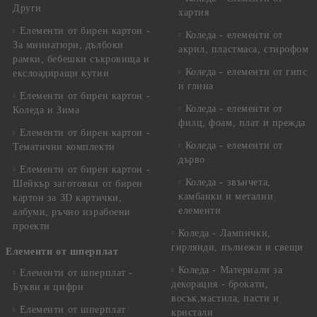
Други
хартия
Елементи от бирен картон -
Коледа - елементи от
За миниатюри, дълбоки
акрил, пластмаса, стирофом
рамки, бебешки съкровища и
Коледа - елементи от гипс
екслоадиращи кутии
и глина
Елементи от бирен картон -
Коледа - елементи от
Коледа и Зима
филц, фоам, плат и прежда
Елементи от бирен картон -
Коледа - елементи от
Тематични комплекти
дърво
Елементи от бирен картон -
Коледа - звънчета,
Шейкър заготовки от бирен
камбанки и метални
картон за 3D картички,
елементи
албуми, ръчно израбоени
проекти
Коледа - Лампички,
гирлянди, пълнежи и свещи
Елементи от шперплат
Коледа - Материали за
Елементи от шперплат -
декорация - брокати,
Букви и цифри
восък,мастила, пасти и
Елементи от шперплат
кристали