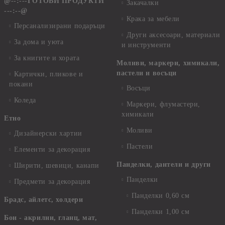
@--:---ГОТОВИ ПРОДУКТИ
Закачалки
---:--@
Крака за мебели
Персанализирани подаръци
Други аксесоари, материали
За дома и уюта
и инструменти
За книгите и хората
Моливи, маркери, химикали,
пастели и восъци
Картички, пликове и
покани
Восъци
Коледа
Маркери, флумастери,
химикали
Етно
Моливи
Дизайнерски хартии
Пастели
Елементи за декорация
Панделки, дантели и други
Ширити, шевици, канапи
Панделки
Предмети за декорация
Панделки 0,60 см
Брадс, айлетс, холдери
Панделки 1,00 см
Бои - акрилни, гланц, мат,