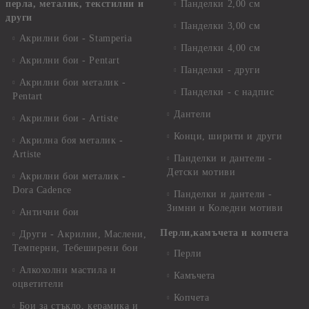
перла, металик, текстилни и
Панделки 2,00 см
други
Панделки 3,00 см
Акрилни бои - Stamperia
Панделки 4,00 см
Акрилни бои - Pentart
Панделки - други
Акрилни бои металик -
Панделки - с надпис
Pentart
Дантели
Акрилни бои - Artiste
Конци, ширити и други
Акрилна боя металик -
Artiste
Панделки и дантели -
Детски мотиви
Акрилни бои металик -
Dora Cadence
Панделки и дантели -
Зимни и Коледни мотиви
Антични бои
Перли,камъчета и копчета
Други - Акрилни, Маслени,
Темперни, Тебеширени бои
Перли
Алкохолни мастила и
Камъчета
оцветители
Копчета
Бои за стъкло, керамика и