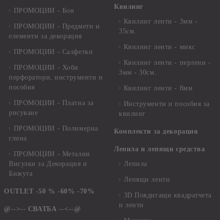
Квилинг
ПРОМОЦИИ - Бои
Квилинг ленти - 3мм -
ПРОМОЦИИ - Предмети и
35см.
елементи за декорация
Квилинг ленти - микс
ПРОМОЦИИ - Салфетки
Квилинг ленти - перлени -
ПРОМОЦИИ - Хоби
3мм - 30см.
перфоратори, инструменти и
пособия
Квилинг ленти - 8мм
ПРОМОЦИИ - Платна за
Инструменти и пособия за
рисуване
квилинг
ПРОМОЦИИ - Полимерна
Комплекти за декорация
глина
Лепила и лепящи средства
ПРОМОЦИИ - Метални
Висулки за Декорация и
Лепила
Бижута
Лепящи ленти
OUTLET -50 % -60% -70%
3D Повдигащи квадратчета
и ленти
@-->-- СВАТБА --<--@