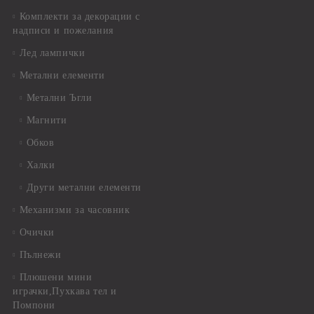
Комплекти за декорации с
надписи и пожелания
Лед лампички
Метални елементи
Метални Ъгли
Магнити
Обков
Халки
Други метални елементи
Механизми за часовник
Очички
Пълнежи
Плюшени мини
играчки,Пухкава тел и
Помпони