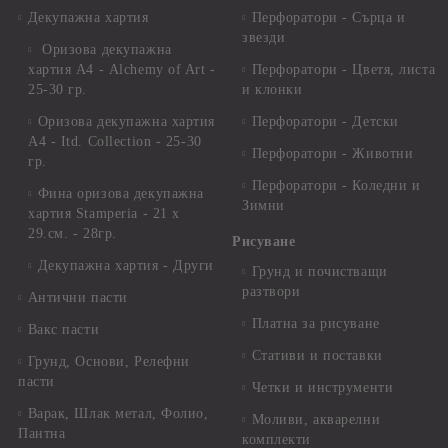
Декупажна хартия
Перфоратори - Сърца и
звезди
Оризова декупажна
хартия А4 - Alchemy of Art -
Перфоратори - Цветя, листа
25-30 гр.
и клонки
Оризова декупажна хартия
Перфоратори - Детски
А4 - Itd. Collection - 25-30
Перфоратори - Животни
гр.
Перфоратори - Коледни и
Фина оризова декупажна
Зимни
хартия Stamperia - 21 х
29.см. - 28гр.
Рисуване
Декупажна хартия - Други
Грунд и почистващи
разтвори
Антични пасти
Платна за рисуване
Вакс пасти
Стативи и поставки
Грунд, Основи, Релефни
пасти
Четки и инструменти
Варак, Шлак метал, Фолио,
Моливи, акварелни
Пантна
комплекти