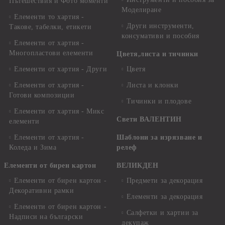
Пътешествия и Фото моменти
Моделиране
Елементи то хартия -
Други инструменти,
Такове, табелки, етикети
консумативи и пособия
Елементи от хартия -
Многопластови елементи
Цветя,листа и тичинки
Елементи от хартия - Други
Цветя
Елементи от хартия -
Листа и клонки
Готови композиции
Тичинки и плодове
Елементи от хартия - Микс
Свети ВАЛЕНТИН
елементи
Елементи от хартия -
Шаблони за изрязване и
Коледа и Зима
релеф
Елементи от бирен картон
ВЕЛИКДЕН
Елементи от бирен картон -
Предмети за декорация
Декоративни рамки
Елементи за декорация
Елементи от бирен картон -
Салфетки и хартии за
Надписи на български
декупаж