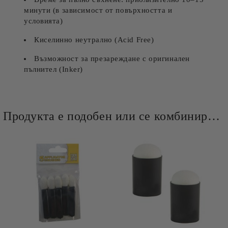
минути (в зависимост от повърхността и
условията)
Киселинно неутрално (Acid Free)
Възможност за презареждане с оригинален
пълнител (Inker)
Продукта е подобен или се комбинира добре и със следните продукти :