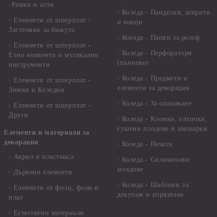
-Рамки и ъгли
Коледа - Панделки, ширити
Елементи от шперплат -
и конци
Заготовки за бижута
Коелда - Папки за релеф
Елементи от шперплат -
Коледа - Перфоратори
Етно елементи и музикални
(пънчове)
инструменти
Коледа - Предмети и
Елементи от шперплат -
елементи за декорация
Зимни и Коледни
Коледа - За опаковане
Елементи от шперплат -
Други
Коледа - Kлонки, елхички,
сушени плодове и шишарки
Елементи и материали за
декорация
Коледа - Печати
Акрил и пластмаса
Коледа - Силиконови
молдове
Дървени елементи
Коледа - Шаблони за
Елементи от филц, фоам и
декупаж и изрязване
плат
Естествени материали