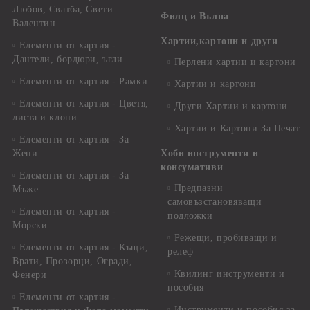
Любов, Сватба, Свети
Филц и Вълна
Валентин
Хартии,картони и други
Елементи от хартия -
Дантели, бордюри, ъгли
Перлени хартии и картони
Елементи от хартия - Рамки
Хартии и картони
Елементи от хартия - Цветя,
Други Хартии и картони
листа и клони
Хартии и Картони За Печат
Елементи от хартия - За
Жени
Хоби инструменти и
консумативи
Елементи от хартия - За
Предпазни
Мъже
самовъзстановяващи
Елементи от хартия -
подложки
Морски
Режещи, пробиващи и
Елементи от хартия - Къщи,
релеф
Врати, Прозорци, Огради,
Квилинг инструменти и
Фенери
пособия
Елементи от хартия -
Инструменти и пособия за