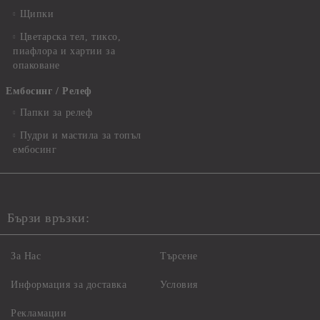
Щипки
Цветарска тел, тиксо,
пиафлора и хартии за
опаковане
Ембосинг / Релеф
Папки за релеф
Пудри и мастила за топъл
ембосинг
Бързи връзки:
За Нас
Търсене
Информация за доставка
Условия
Рекламации