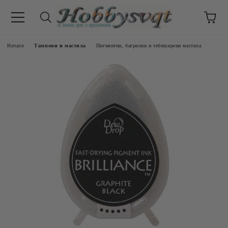
Начало
Тампони и мастила
Пигментни, багрилни и тебеширени мастила