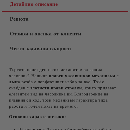
Детайлно описание
Ревюта
Отзиви и оценка от клиенти
Често задавани въпроси
Търсите надежден и тих механизъм за вашия
часовник? Нашият
плавен часовников механизъм
с
дълга резба е перфектният избор за вас! Той е
снабден с
златисти прави
стрелки
, които придават
елегантен вид на часовника ви. Благодарение на
плавния си ход, този механизъм гарантира тиха
работа и точен показ на времето.
Основни характеристики:
Плавен ход:
За тиха и безпроблемна работа.