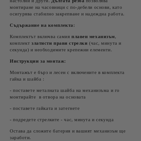
настолни и други.
Дългата резба
позволява
монтиране на часовници с по-дебели основи, като
осигурява стабилно закрепване и надеждна работа.
Съдържание на комплекта:
Комплектът включва самия
плавен механизъм
,
комплект
златисти
прави
стрелки
(час, минута и
секунда) и необходимите крепежни елементи.
Инструкции за монтаж:
Монтажът е бърз и лесен с включените в комплекта
гайка и шайба :
- поставете металната шайба на механизъма и го
монтирайте в отвора на основата
- поставете гайката и затегнете
- подредете стрелките - час, минута и секунда
Остава да сложите батерия и вашият механизъм ще
заработи.