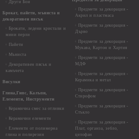
Други Бои
Предмети за декорация -
Брокат, пайети, мъниста и
Акрил и пластмаса
декоративен пясък
Предмети за декорация -
Брокати, ледени кристали и
Дърво
мини перли
Предмети за декорация -
Пайети
Мукава, Картон и Хартия
Мъниста
Предмети за декорация -
МДФ
Декоративен пясък и
камъчета
Предмети за декорация -
Керамика и метал
Висулки
Предмети за декорация -
Глина,Гипс, Калъпи,
Стирофом
Елементи, Инструменти
Предмети за декорация -
Керамична смес за отливки
Стъкло
Керамични елементи
Предмети за декорация -
Елементи от полимерна
Плат, органза, зебло,
глина и полирезин
целофан