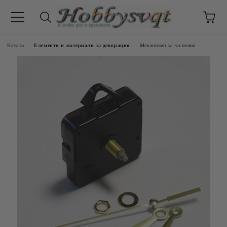
Начало
Елементи и материали за декорация
Механизми за часовник