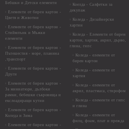
Бебшки и Детски елементи
Коелда - Салфетки за
декупаж
Елементи от бирен картон -
Цветя и Животни
Коледа - Дизайнерски
хартии
Елементи от бирен картон -
Стиймпънк и Мъжки
Коледа - Eлементи от бирен
елементи
картон, хартия, акрил, дърво,
глина, гипс
Елементи от бирен картон -
Пътешестия - море, планина
Коледа - елементи от
,транспорт
бирен картон
Елементи от бирен картон -
Коледа - елементи от
Други
хартия
Елементи от бирен картон -
Коледа - елементи от
За миниатюри, дълбоки
акрил, пластмаса, стирофом
рамки, бебешки съкровища и
Коледа - елементи от гипс
екслоадиращи кутии
и глина
Елементи от бирен картон -
Коледа - елементи от
Коледа и Зима
филц, фоам, плат и прежда
Елементи от бирен картон -