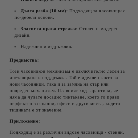
Дълга резба (10 мм):
Подходящ за часовници с
по-дебели основи.
Златисти
прави
стрелки:
Стилен и модерен
дизайн.
Надежден и издръжлив.
Предимства:
Този часовников механизъм е изключително лесен за
инсталиране и поддръжка. Той е идеален както за
нови часовници, така и за замяна на стар или
повреден механизъм. Плавният ход гарантира, че
няма да чувате досадно тиктакане, което го прави
перфектен за спални, офиси и други места, където
тишината е от значение.
Приложение:
Подходящ е за различни видове часовници - стенни,