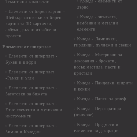
Коледа - елементи от
Тематични комплекти
дърво
Елементи от бирен картон -
Коледа - звънчета,
Шейкър заготовки от бирен
камбанки и метални
картон за 3D картички,
елементи
албуми, ръчно израбоени
проекти
Коледа - Лампички,
гирлянди, пълнежи и свещи
Елементи от шперплат
Коледа - Материали за
Елементи от шперплат -
декорация - брокати,
Букви и цифри
восък,мастила, пасти и
Елементи от шперплат
кристали
-Рамки и ъгли
Коледа - Панделки, ширити
Елементи от шперплат -
и конци
Заготовки за бижута
Коелда - Папки за релеф
Елементи от шперплат -
Коледа - Перфоратори
Етно елементи и музикални
(пънчове)
инструменти
Коледа - Предмети и
Елементи от шперплат -
елементи за декорация
Зимни и Коледни