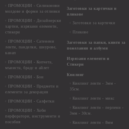
ПРОМОЦИИ - Силиконови
Заготовки за картички и
молдове и форми за отливки
пликове
ПРОМОЦИИ - Дизайнерски
Заготовки за картички
хартии, изрязани елементи,
стикери
Пликове
ПРОМОЦИИ - Сатенени
Заготовки за папки, книги за
ленти, панделки, шнурове,
пожелания и албуми
канап
Изрязани елементи и
ПРОМОЦИИ - Копчета,
Стикери
мъниста, брадс и айлет
Квилинг
ПРОМОЦИИ - Бои
Квилинг ленти - 3мм -
ПРОМОЦИИ - Предмети и
35см.
елементи за декорация
Квилинг ленти - микс
ПРОМОЦИИ - Салфетки
Квилинг ленти - перлени -
ПРОМОЦИИ - Хоби
3мм - 30см.
перфоратори, инструменти и
пособия
Квилинг ленти - 8мм