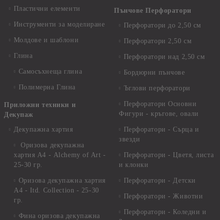
Пластични елементи
Пънчове Перфоратори
Инструменти за моделиране
Перфоратори до 2,50 см
Молдове и шаблони
Перфоратори 2,50 см
Глина
Перфоратори над 2,50 см
Самосъхнеща глина
Бордюрни пънчове
Полимерна Глина
Ъглови перфоратори
Перфоратори Основни
Приложни техники и
Фигури - кръгове, овали
Декупаж
Декупажна хартия
Перфоратори - Сърца и
звезди
Оризова декупажна
хартия А4 - Alchemy of Art -
Перфоратори - Цветя, листа
25-30 гр.
и клонки
Оризова декупажна хартия
Перфоратори - Детски
А4 - Itd. Collection - 25-30
Перфоратори - Животни
гр.
Перфоратори - Коледни и
Фина оризова декупажна