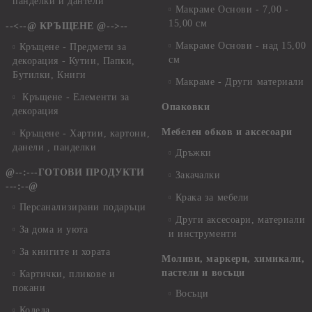
панделки и дантели
Макраме Основи - 7,00 -
15,00 см
--<--@ КРЪЩЕНЕ @-->--
Макраме Основи - над 15,00
Кръщене - Предмети за
см
декорация - Кутии, Папки,
Бутилки, Книги
Макраме - Други материали
Кръщене - Елементи за
Опаковки
декорация
Мебелен обков и аксесоари
Кръщене - Хартии, картони,
данели , панделки
Дръжки
@--:---ГОТОВИ ПРОДУКТИ
Закачалки
---:--@
Крака за мебели
Персанализирани подаръци
Други аксесоари, материали
За дома и уюта
и инструменти
За книгите и хората
Моливи, маркери, химикали,
пастели и восъци
Картички, пликове и
покани
Восъци
Коледа