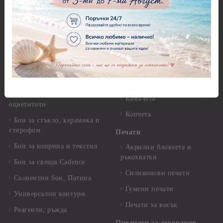
Акрилна боя металик -
Artiste
Панделки и дантели -
Детски мотиви
Акрилни бои металик -
Dora Cadence
Панделки и дантели -
Зимни и Коледни мотиви
Антични бои
Перли,камъчета и копчета
Други - Акрилни, Маслени,
Темперни, Тебеширени бои
Перли
Алкохолни мастила и
Камъчета
оцветители
Копчета
Бои за стъкло, керамика и
стирофом
Печати
Бои за коприна и текстил
Акрилни блокчета и
ръкохватки
Бои за свещи Cadence
Силиконови печати
Солвентни бои, Патина
Гумени печати
Универсални контури
Печати за восък
Реагенти, ръжда
Предмети за декорация