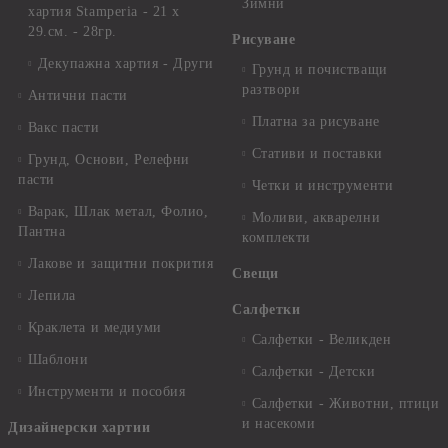
Зимни
хартия Stamperia - 21 х
29.см. - 28гр.
Рисуване
Декупажна хартия - Други
Грунд и почистващи
разтвори
Антични пасти
Платна за рисуване
Вакс пасти
Стативи и поставки
Грунд, Основи, Релефни
пасти
Четки и инструменти
Варак, Шлак метал, Фолио,
Моливи, акварелни
Пантна
комплекти
Лакове и защитни покрития
Свещи
Лепила
Салфетки
Краклета и медиуми
Салфетки - Великден
Шаблони
Салфетки - Детски
Инструменти и пособия
Салфетки - Животни, птици
и насекоми
Дизайнерски хартии