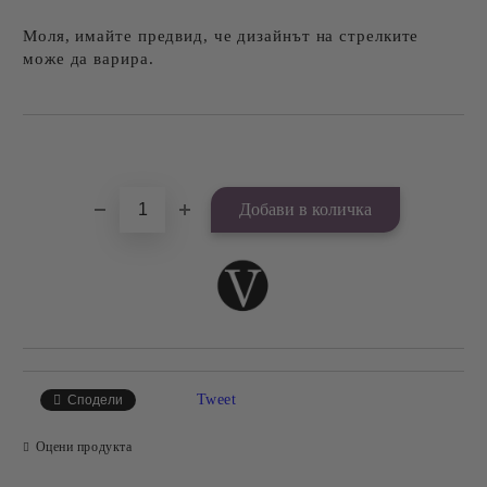
Моля, имайте предвид, че дизайнът на стрелките
може да варира.
Добави в желани
Tweet
Сподели
Оцени продукта