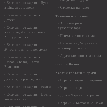
Елементи от хартия - Букви
и Цифри за Банери
Салфетки на пакет
Елементи от хартия -
Тампони и мастила
Детски
Апликатори и
Елементи от хартия -
пулверизатори
Училище, Дипломиране и
Перманентни мастила
Абитуриентски
Пигментни, багрилни и
Елементи от хартия -
тебеширени мастила
Животни, птици, пеперуди
Други тампони и мастила
Елементи от хартия -
Любов, Сватба, Свети
Филц и Вълна
Валентин
Хартии,картони и други
Елементи от хартия -
Дантели, бордюри, ъгли
Перлени хартии и картони
Елементи от хартия - Рамки
Хартии и картони
Елементи от хартия - Цветя,
Други Хартии и картони
листа и клони
Хартии и Картони За Печат
Елементи от хартия - За