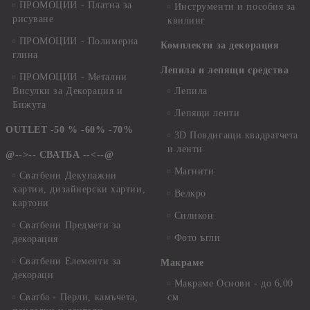
ПРОМОЦИИ - Платна за
Инструменти и пособия за
рисуване
квилинг
ПРОМОЦИИ - Полимерна
Комплекти за декорация
глина
Лепила и лепящи средства
ПРОМОЦИИ - Метални
Висулки за Декорация и
Лепила
Бижута
Лепящи ленти
OUTLET -50 % -60% -70%
3D Повдигащи квадратчета
и ленти
@-->-- СВАТБА --<--@
Магнити
Сватбени Декупажни
хартии, дизайнерски хартии,
Велкро
картони
Силикон
Сватбени Предмети за
Фото ъгли
декорация
Сватбени Елементи за
Макраме
декораци
Макраме Основи - до 6,00
Сватба - Перли, камъчета,
см