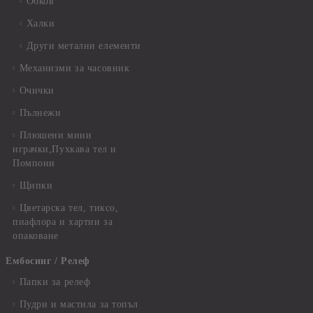
Обков
Халки
Други метални елементи
Механизми за часовник
Очички
Пълнежи
Плюшени мини
играчки,Пухкава тел и
Помпони
Щипки
Цветарска тел, тиксо,
пиафлора и хартии за
опаковане
Ембосинг / Релеф
Папки за релеф
Пудри и мастила за топъл