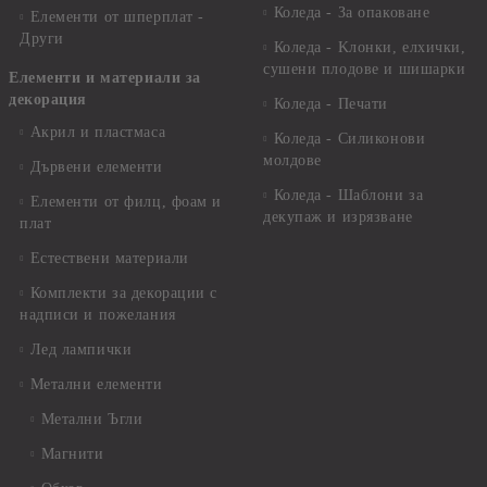
Коледа - За опаковане
Елементи от шперплат -
Други
Коледа - Kлонки, елхички,
сушени плодове и шишарки
Елементи и материали за
декорация
Коледа - Печати
Акрил и пластмаса
Коледа - Силиконови
молдове
Дървени елементи
Коледа - Шаблони за
Елементи от филц, фоам и
декупаж и изрязване
плат
Естествени материали
Комплекти за декорации с
надписи и пожелания
Лед лампички
Метални елементи
Метални Ъгли
Магнити