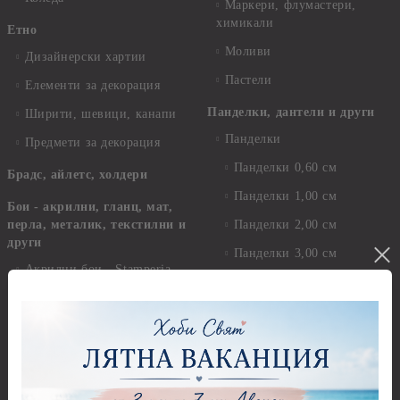
Маркери, флумастери,
химикали
Етно
Моливи
Дизайнерски хартии
Пастели
Елементи за декорация
Панделки, дантели и други
Ширити, шевици, канапи
Панделки
Предмети за декорация
Панделки 0,60 см
Брадс, айлетс, холдери
Панделки 1,00 см
Бои - акрилни, гланц, мат,
перла, металик, текстилни и
Панделки 2,00 см
други
Панделки 3,00 см
Акрилни бои - Stamperia
Панделки 4,00 см
Акрилни бои - Pentart
Панделки - други
Акрилни бои металик -
Панделки - с надпис
Pentart
Дантели
Акрилни бои - Artiste
Конци, ширити и други