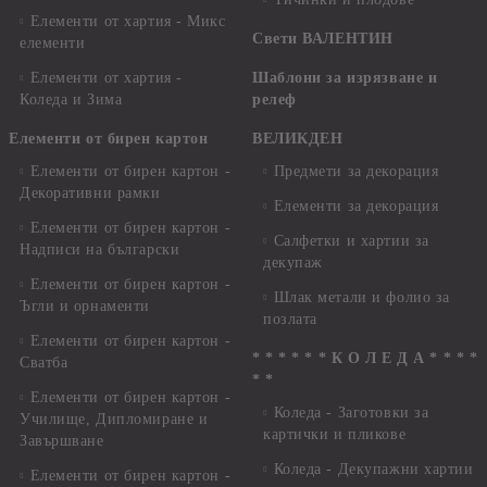
Елементи от хартия - Микс
Свети ВАЛЕНТИН
елементи
Елементи от хартия -
Шаблони за изрязване и
Коледа и Зима
релеф
Елементи от бирен картон
ВЕЛИКДЕН
Елементи от бирен картон -
Предмети за декорация
Декоративни рамки
Елементи за декорация
Елементи от бирен картон -
Салфетки и хартии за
Надписи на български
декупаж
Елементи от бирен картон -
Шлак метали и фолио за
Ъгли и орнаменти
позлата
Елементи от бирен картон -
* * * * * * К О Л Е Д А * * * *
Сватба
* *
Елементи от бирен картон -
Коледа - Заготовки за
Училище, Дипломиране и
картички и пликове
Завършване
Коледа - Декупажни хартии
Елементи от бирен картон -