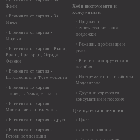
Жени
Хоби инструменти и
консумативи
Елементи от хартия - За
Предпазни
Мъже
самовъзстановяващи
Елементи от хартия -
подложки
Морски
Режещи, пробиващи и
Елементи от хартия - Къщи,
релеф
Врати, Прозорци, Огради,
Квилинг инструменти и
Фенери
пособия
Елементи от хартия -
Инструменти и пособия за
Пътешествия и Фото моменти
Моделиране
Елементи то хартия -
Други инструменти,
Такове, табелки, етикети
консумативи и пособия
Елементи от хартия -
Многопластови елементи
Цветя,листа и тичинки
Елементи от хартия - Други
Цветя
Елементи от хартия -
Листа и клонки
Готови композиции
Тичинки и плодове