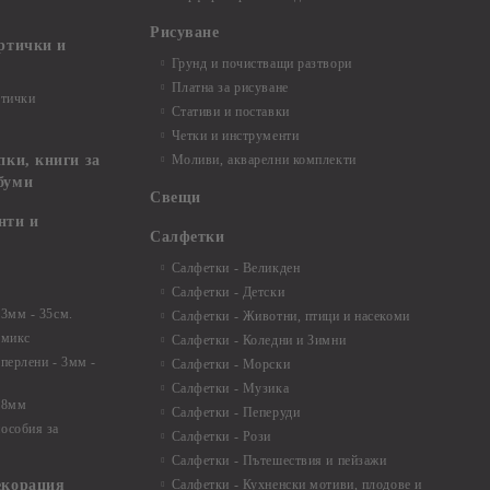
Рисуване
артички и
Грунд и почистващи разтвори
Платна за рисуване
ртички
Стативи и поставки
Четки и инструменти
пки, книги за
Моливи, акварелни комплекти
буми
Свещи
нти и
Салфетки
Салфетки - Великден
Салфетки - Детски
 3мм - 35см.
Салфетки - Животни, птици и насекоми
 микс
Салфетки - Коледни и Зимни
 перлени - 3мм -
Салфетки - Морски
Салфетки - Музика
 8мм
Салфетки - Пеперуди
особия за
Салфетки - Рози
Салфетки - Пътешествия и пейзажи
екорация
Салфетки - Кухненски мотиви, плодове и