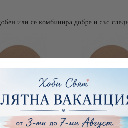
добен или се комбинира добре и със следн
ЗА ЧАСОВНИК - 30 СМ.
ОСНОВА ЗА ЧАСОВНИК 
€3.48
6.81лв.
€2.25
4.40лв.