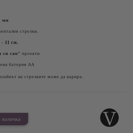
0 мм
ментални стрелки.
-
11 см.
 си сам"
проекти
чена батерия АА
изайнът на стрелките може да варира.