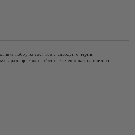
ктният избор за вас! Той е снабден с
черни
зъм гарантира тиха работа и точен показ на времето.