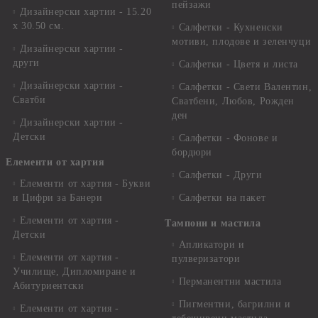
пейзажи
Дизайнерски хартии - 15.20
x 30.50 см.
Салфетки - Кухненски
мотиви, плодове и зеленчуци
Дизайнерски хартии -
други
Салфетки - Цветя и листа
Дизайнерски хартии -
Салфетки - Свети Валентин,
Сватби
Сватбени, Любов, Рожден
ден
Дизайнерски хартии -
Детски
Салфетки - Фонове и
бордюри
Елементи от хартия
Салфетки - Други
Елементи от хартия - Букви
и Цифри за Банери
Салфетки на пакет
Елементи от хартия -
Тампони и мастила
Детски
Апликатори и
Елементи от хартия -
пулверизатори
Училище, Дипломиране и
Перманентни мастила
Абитуриентски
Пигментни, багрилни и
Елементи от хартия -