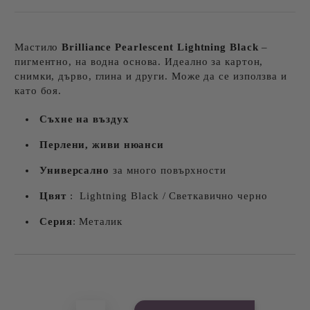
Мастило
Brilliance Pearlescent
Lightning Black
–
пигментно, на водна основа. Идеално за картон,
снимки, дърво, глина и други. Може да се използва и
като боя.
Съхне на въздух
Перлени, живи нюанси
Универсално
за много повърхности
Цвят
: Lightning Black / Светкавично черно
Серия
: Металик
Добави в желани