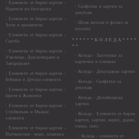
Елементи от бирен картон -
Салфетки и хартии за
Надписи на български
декупаж
Елементи от бирен картон -
Шлак метали и фолио за
Ъгли и орнаменти
позлата
Елементи от бирен картон -
* * * * * * К О Л Е Д А * * * *
Сватба
* *
Елементи от бирен картон -
Коледа - Заготовки за
Училище, Дипломиране и
картички и пликове
Завършване
Коледа - Декупажни хартии
Елементи от бирен картон -
Бебшки и Детски елементи
Коелда - Салфетки за
декупаж
Елементи от бирен картон -
Цветя и Животни
Коледа - Дизайнерски
хартии
Елементи от бирен картон -
Стиймпънк и Мъжки
Коледа - Eлементи от бирен
елементи
картон, хартия, акрил, дърво,
глина, гипс
Елементи от бирен картон -
Пътешестия - море, планина
Коледа - елементи от