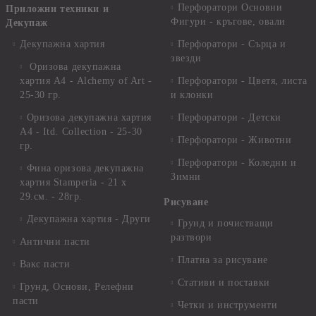
Перфоратори Основни
Приложни техники и
Фигури - кръгове, овали
Декупаж
Декупажна хартия
Перфоратори - Сърца и
звезди
Оризова декупажна
хартия А4 - Alchemy of Art -
Перфоратори - Цветя, листа
25-30 гр.
и клонки
Оризова декупажна хартия
Перфоратори - Детски
А4 - Itd. Collection - 25-30
Перфоратори - Животни
гр.
Перфоратори - Коледни и
Фина оризова декупажна
Зимни
хартия Stamperia - 21 х
29.см. - 28гр.
Рисуване
Декупажна хартия - Други
Грунд и почистващи
разтвори
Антични пасти
Платна за рисуване
Вакс пасти
Стативи и поставки
Грунд, Основи, Релефни
пасти
Четки и инструменти