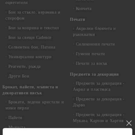
оцветители
Копчета
Бои за стъкло, керамика и
стирофом
Печати
Бои за коприна и текстил
Акрилни блокчета и
ръкохватки
Бои за свещи Cadence
Силиконови печати
Солвентни бои, Патина
Гумени печати
Универсални контури
Печати за восък
Реагенти, ръжда
Предмети за декорация
Други Бои
Предмети за декорация -
Брокат, пайети, мъниста и
Акрил и пластмаса
декоративен пясък
Предмети за декорация -
Брокати, ледени кристали и
Дърво
мини перли
Предмети за декорация -
Пайети
Мукава, Картон и Хартия
Мъниста
Предмети за декорация -