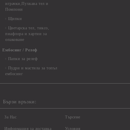
играчки,Пухкава тел и
Помпони
Щипки
Цветарска тел, тиксо,
пиафлора и хартии за
опаковане
Ембосинг / Релеф
Папки за релеф
Пудри и мастила за топъл
ембосинг
Бързи връзки:
За Нас
Търсене
Информация за доставка
Условия