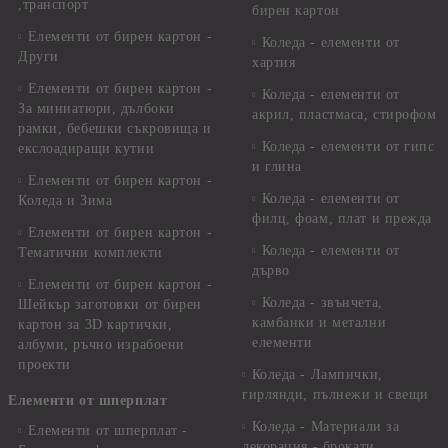
,транспорт
бирен картон
Елементи от бирен картон -
Коледа - елементи от
Други
хартия
Елементи от бирен картон -
Коледа - елементи от
За миниатюри, дълбоки
акрил, пластмаса, стирофом
рамки, бебешки съкровища и
Коледа - елементи от гипс
екслоадиращи кутии
и глина
Елементи от бирен картон -
Коледа - елементи от
Коледа и Зима
филц, фоам, плат и прежда
Елементи от бирен картон -
Коледа - елементи от
Тематични комплекти
дърво
Елементи от бирен картон -
Коледа - звънчета,
Шейкър заготовки от бирен
камбанки и метални
картон за 3D картички,
елементи
албуми, ръчно израбоени
проекти
Коледа - Лампички,
гирлянди, пълнежи и свещи
Елементи от шперплат
Коледа - Материали за
Елементи от шперплат -
декорация - брокати,