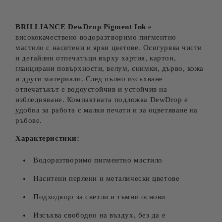
BRILLIANCE DewDrop Pigment Ink
е
висококачествено водоразтворимо пигментно
мастило с наситени и ярки цветове. Осигурява чисти
и детайлни отпечатъци върху хартия, картон,
гланцирани повърхности, велум, снимки, дърво, кожа
и други материали. След пълно изсъхване
отпечатъкът е водоустойчив и устойчив на
избледняване. Компактната подложка DewDrop е
удобна за работа с малки печати и за оцветяване на
ръбове.
Характеристики:
Водоразтворимо пигментно мастило
Наситени перлени и металически цветове
Подходящо за светли и тъмни основи
Изсъхва свободно на въздух, без да е