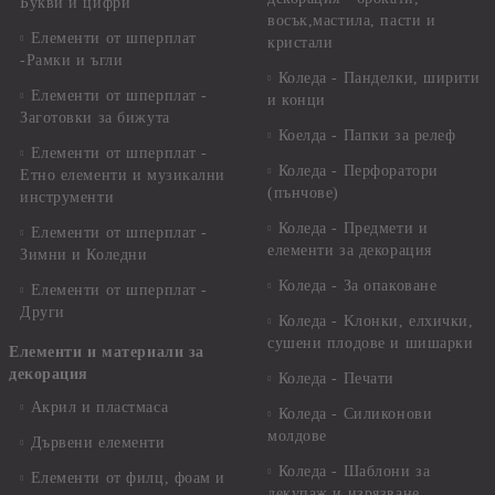
Букви и цифри
восък,мастила, пасти и
Елементи от шперплат
кристали
-Рамки и ъгли
Коледа - Панделки, ширити
Елементи от шперплат -
и конци
Заготовки за бижута
Коелда - Папки за релеф
Елементи от шперплат -
Коледа - Перфоратори
Етно елементи и музикални
(пънчове)
инструменти
Коледа - Предмети и
Елементи от шперплат -
елементи за декорация
Зимни и Коледни
Коледа - За опаковане
Елементи от шперплат -
Други
Коледа - Kлонки, елхички,
сушени плодове и шишарки
Елементи и материали за
декорация
Коледа - Печати
Акрил и пластмаса
Коледа - Силиконови
молдове
Дървени елементи
Коледа - Шаблони за
Елементи от филц, фоам и
декупаж и изрязване