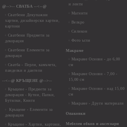
и ленти
@-->-- СВАТБА --<--@
Магнити
Сватбени Декупажни
хартии, дизайнерски хартии,
Велкро
картони
Силикон
Сватбени Предмети за
Фото ъгли
декорация
Сватбени Елементи за
Макраме
декораци
Макраме Основи - до 6,00
Сватба - Перли, камъчета,
см
панделки и дантели
Макраме Основи - 7,00 -
15,00 см
--<--@ КРЪЩЕНЕ @-->--
Макраме Основи - над 15,00
Кръщене - Предмети за
см
декорация - Кутии, Папки,
Бутилки, Книги
Макраме - Други материали
Кръщене - Елементи за
Опаковки
декорация
Мебелен обков и аксесоари
Кръщене - Хартии, картони,