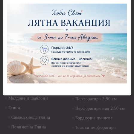
МДФ
Декоративен пясък и
камъчета
Предмети за декорация -
Керамика и метал
Висулки
Предмети за декорация -
Глина,Гипс, Калъпи,
Стирофом
Елементи, Инструменти
Предмети за декорация -
Керамична смес за отливки
Стъкло
Керамични елементи
Предмети за декорация -
Елементи от полимерна
Плат, органза, зебло,
глина и полирезин
целофан
Пластични елементи
Пънчове Перфоратори
Инструменти за моделиране
Перфоратори до 2,50 см
Молдове и шаблони
Перфоратори 2,50 см
Глина
Перфоратори над 2,50 см
Самосъхнеща глина
Бордюрни пънчове
Полимерна Глина
Ъглови перфоратори