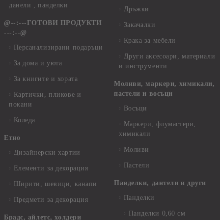
данели , панделки
Дръжки
@--:---ГОТОВИ ПРОДУКТИ
Закачалки
---:--@
Крака за мебели
Персанализирани подаръци
Други аксесоари, материали
За дома и уюта
и инструменти
За книгите и хората
Моливи, маркери, химикали,
пастели и восъци
Картички, пликове и
покани
Восъци
Коледа
Маркери, флумастери,
химикали
Етно
Моливи
Дизайнерски хартии
Пастели
Елементи за декорация
Панделки, дантели и други
Ширити, шевици, канапи
Панделки
Предмети за декорация
Панделки 0,60 см
Брадс, айлетс, холдери