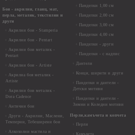
Панделки 1,00 см
Бои - акрилни, гланц, мат,
перла, металик, текстилни и
Панделки 2,00 см
други
Панделки 3,00 см
Акрилни бои - Stamperia
Панделки 4,00 см
Акрилни бои - Pentart
Панделки - други
Акрилни бои металик -
Панделки - с надпис
Pentart
Дантели
Акрилни бои - Artiste
Конци, ширити и други
Акрилна боя металик -
Artiste
Панделки и дантели -
Детски мотиви
Акрилни бои металик -
Dora Cadence
Панделки и дантели -
Зимни и Коледни мотиви
Антични бои
Перли,камъчета и копчета
Други - Акрилни, Маслени,
Темперни, Тебеширени бои
Перли
Алкохолни мастила и
Камъчета