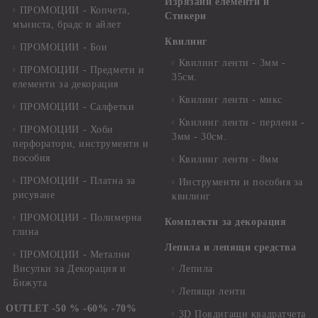
Изрязани елементи и
ПРОМОЦИИ - Копчета,
Стикери
мъниста, брадс и айлет
Квилинг
ПРОМОЦИИ - Бои
Квилинг ленти - 3мм -
ПРОМОЦИИ - Предмети и
35см.
елементи за декорация
Квилинг ленти - микс
ПРОМОЦИИ - Салфетки
Квилинг ленти - перлени -
ПРОМОЦИИ - Хоби
3мм - 30см.
перфоратори, инструменти и
пособия
Квилинг ленти - 8мм
ПРОМОЦИИ - Платна за
Инструменти и пособия за
рисуване
квилинг
ПРОМОЦИИ - Полимерна
Комплекти за декорация
глина
Лепила и лепящи средства
ПРОМОЦИИ - Метални
Висулки за Декорация и
Лепила
Бижута
Лепящи ленти
OUTLET -50 % -60% -70%
3D Повдигащи квадратчета