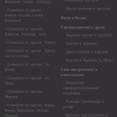
тебеширени мастила
Животни, птици, пеперуди
Други тампони и мастила
Елементи от хартия -
Любов, Сватба, Свети
Филц и Вълна
Валентин
Хартии,картони и други
Елементи от хартия -
Дантели, бордюри, ъгли
Перлени хартии и картони
Елементи от хартия - Рамки
Хартии и картони
Елементи от хартия - Цветя,
Други Хартии и картони
листа и клони
Хартии и Картони За Печат
Елементи от хартия - За
Жени
Хоби инструменти и
консумативи
Елементи от хартия - За
Предпазни
Мъже
самовъзстановяващи
Елементи от хартия -
подложки
Морски
Режещи, пробиващи и
Елементи от хартия - Къщи,
релеф
Врати, Прозорци, Огради,
Квилинг инструменти и
Фенери