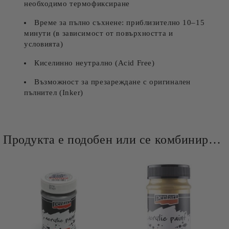
необходимо термофиксиране
Време за пълно съхнене: приблизително 10–15
минути (в зависимост от повърхността и
условията)
Киселинно неутрално (Acid Free)
Възможност за презареждане с оригинален
пълнител (Inker)
Продукта е подобен или се комбинира добре и със следните продукти :