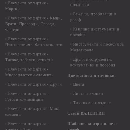
Елементи от хартия -
подложки
Морски
Режещи, пробиващи и
Елементи от хартия - Къщи,
релеф
Врати, Прозорци, Огради,
Квилинг инструменти и
Фенери
пособия
Елементи от хартия -
Инструменти и пособия за
Пътешествия и Фото моменти
Моделиране
Елементи то хартия -
Други инструменти,
Такове, табелки, етикети
консумативи и пособия
Елементи от хартия -
Многопластови елементи
Цветя,листа и тичинки
Елементи от хартия - Други
Цветя
Елементи от хартия -
Листа и клонки
Готови композиции
Тичинки и плодове
Елементи от хартия - Микс
Свети ВАЛЕНТИН
елементи
Елементи от хартия -
Шаблони за изрязване и
Коледа и Зима
релеф