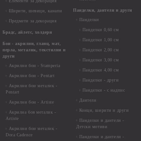
Елементи за декорация
Панделки, дантели и други
Ширити, шевици, канапи
Панделки
Предмети за декорация
Панделки 0,60 см
Брадс, айлетс, холдери
Панделки 1,00 см
Бои - акрилни, гланц, мат,
перла, металик, текстилни и
Панделки 2,00 см
други
Панделки 3,00 см
Акрилни бои - Stamperia
Панделки 4,00 см
Акрилни бои - Pentart
Панделки - други
Акрилни бои металик -
Панделки - с надпис
Pentart
Дантели
Акрилни бои - Artiste
Конци, ширити и други
Акрилна боя металик -
Artiste
Панделки и дантели -
Детски мотиви
Акрилни бои металик -
Dora Cadence
Панделки и дантели -