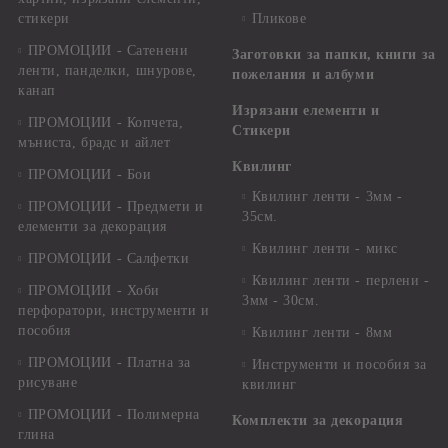
стикери
Пликове
ПРОМОЦИИ - Сатенени
Заготовки за папки, книги за
ленти, панделки, шнурове,
пожелания и албуми
канап
Изрязани елементи и
ПРОМОЦИИ - Копчета,
Стикери
мъниста, брадс и айлет
Квилинг
ПРОМОЦИИ - Бои
Квилинг ленти - 3мм -
ПРОМОЦИИ - Предмети и
35см.
елементи за декорация
Квилинг ленти - микс
ПРОМОЦИИ - Салфетки
Квилинг ленти - перлени -
ПРОМОЦИИ - Хоби
3мм - 30см.
перфоратори, инструменти и
пособия
Квилинг ленти - 8мм
ПРОМОЦИИ - Платна за
Инструменти и пособия за
рисуване
квилинг
ПРОМОЦИИ - Полимерна
Комплекти за декорация
глина