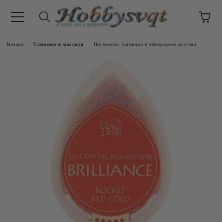
Начало
Тампони и мастила
Пигментни, багрилни и тебеширени мастила