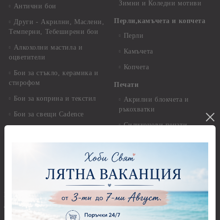
Зимни и Коледни мотиви
Антични бои
Перли,камъчета и копчета
Други - Акрилни, Маслени,
Темперни, Тебеширени бои
Перли
Алкохолни мастила и
Камъчета
оцветители
Копчета
Бои за стъкло, керамика и
стирофом
Печати
Бои за коприна и текстил
Акрилни блокчета и
ръкохватки
Бои за свещи Cadence
Силиконови печати
Солвентни бои, Патина
Гумени печати
Универсални контури
Печати за восък
Реагенти, ръжда
Предмети за декорация
Други Бои
Предмети за декорация -
Брокат, пайети, мъниста и
Акрил и пластмаса
декоративен пясък
Предмети за декорация -
Брокати, ледени кристали и