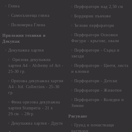
Глина
Перфоратори над 2,50 см
Самосъхнеща глина
Бордюрни пънчове
Полимерна Глина
Ъглови перфоратори
Перфоратори Основни
Приложни техники и
Фигури - кръгове, овали
Декупаж
Декупажна хартия
Перфоратори - Сърца и
звезди
Оризова декупажна
хартия А4 - Alchemy of Art -
Перфоратори - Цветя, листа
25-30 гр.
и клонки
Оризова декупажна хартия
Перфоратори - Детски
А4 - Itd. Collection - 25-30
Перфоратори - Животни
гр.
Перфоратори - Коледни и
Фина оризова декупажна
Зимни
хартия Stamperia - 21 х
29.см. - 28гр.
Рисуване
Декупажна хартия - Други
Грунд и почистващи
разтвори