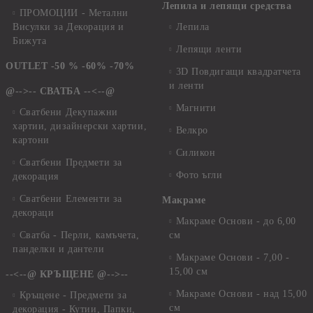
Лепила и лепящи средства
ПРОМОЦИИ - Метални
Висулки за Декорация и
Лепила
Бижута
Лепящи ленти
OUTLET -50 % -60% -70%
3D Повдигащи квадратчета
и ленти
@-->-- СВАТБА --<--@
Магнити
Сватбени Декупажни
хартии, дизайнерски хартии,
Велкро
картони
Силикон
Сватбени Предмети за
Фото ъгли
декорация
Сватбени Елементи за
Макраме
декораци
Макраме Основи - до 6,00
Сватба - Перли, камъчета,
см
панделки и дантели
Макраме Основи - 7,00 -
15,00 см
--<--@ КРЪЩЕНЕ @-->--
Макраме Основи - над 15,00
Кръщене - Предмети за
см
декорация - Кутии, Папки,