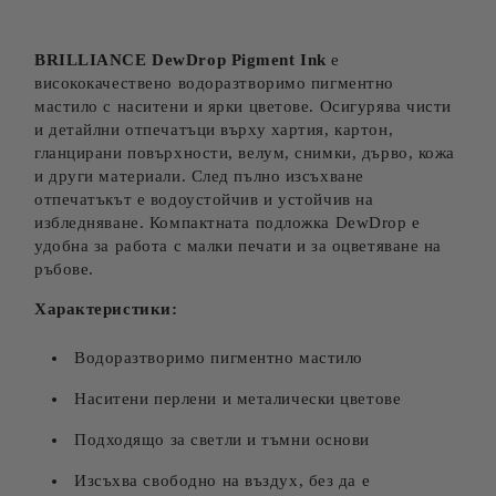
BRILLIANCE DewDrop Pigment Ink
е
висококачествено водоразтворимо пигментно
мастило с наситени и ярки цветове. Осигурява чисти
и детайлни отпечатъци върху хартия, картон,
гланцирани повърхности, велум, снимки, дърво, кожа
и други материали. След пълно изсъхване
отпечатъкът е водоустойчив и устойчив на
избледняване. Компактната подложка DewDrop е
удобна за работа с малки печати и за оцветяване на
ръбове.
Характеристики:
Водоразтворимо пигментно мастило
Наситени перлени и металически цветове
Подходящо за светли и тъмни основи
Изсъхва свободно на въздух, без да е