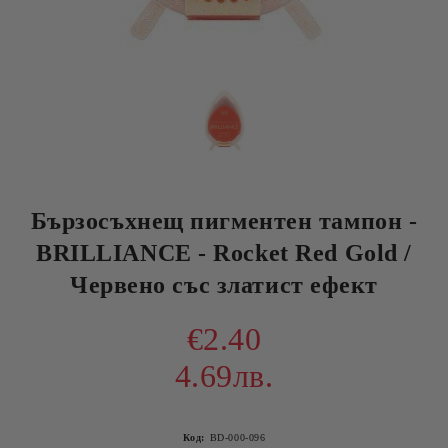
Бързосъхнещ пигментен тампон -
BRILLIANCE - Rocket Red Gold /
Червено със златист ефект
€2.40
4.69лв.
Код:
BD-000-096