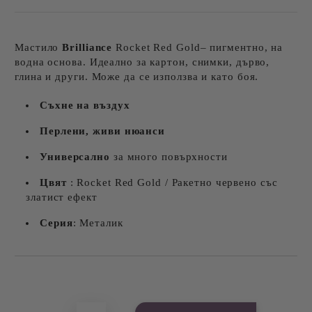
Мастило
Brilliance
Rocket Red Gold– пигментно, на
водна основа. Идеално за картон, снимки, дърво,
глина и други. Може да се използва и като боя.
Съхне на въздух
Перлени, живи нюанси
Универсално
за много повърхности
Цвят
: Rocket Red Gold / Ракетно червено със
златист ефект
Серия
: Металик
Добави в желани