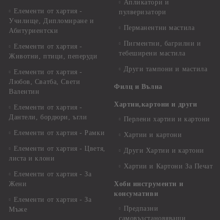
Апликатори и
Елементи от хартия -
пулверизатори
Училище, Дипломиране и
Перманентни мастила
Абитуриентски
Пигментни, багрилни и
Елементи от хартия -
тебеширени мастила
Животни, птици, пеперуди
Други тампони и мастила
Елементи от хартия -
Любов, Сватба, Свети
Филц и Вълна
Валентин
Хартии,картони и други
Елементи от хартия -
Дантели, бордюри, ъгли
Перлени хартии и картони
Елементи от хартия - Рамки
Хартии и картони
Елементи от хартия - Цветя,
Други Хартии и картони
листа и клони
Хартии и Картони За Печат
Елементи от хартия - За
Жени
Хоби инструменти и
консумативи
Елементи от хартия - За
Предпазни
Мъже
самовъзстановяващи