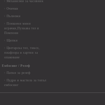
Механизми за часовник
Очички
Пълнежи
Плюшени мини
играчки,Пухкава тел и
Помпони
Щипки
Цветарска тел, тиксо,
пиафлора и хартии за
опаковане
Ембосинг / Релеф
Папки за релеф
Пудри и мастила за топъл
ембосинг