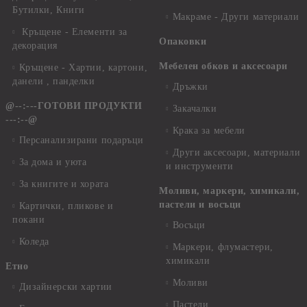
Бутилки, Книги
Макраме - Други материали
Кръщене - Елементи за
Опаковки
декорация
Мебелен обков и аксесоари
Кръщене - Хартии, картони,
данели , панделки
Дръжки
@--:---ГОТОВИ ПРОДУКТИ
Закачалки
---:--@
Крака за мебели
Персанализирани подаръци
Други аксесоари, материали
За дома и уюта
и инструменти
За книгите и хората
Моливи, маркери, химикали,
пастели и восъци
Картички, пликове и
покани
Восъци
Коледа
Маркери, флумастери,
химикали
Етно
Моливи
Дизайнерски хартии
Пастели