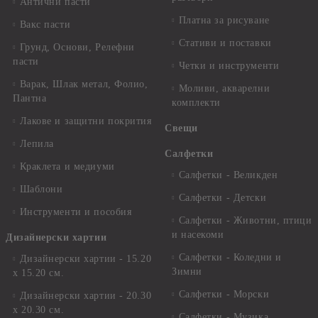
Антични пасти
Платна за рисуване
Вакс пасти
Стативи и поставки
Грунд, Основи, Релефни
пасти
Четки и инструменти
Варак, Шлак метал, Фолио,
Моливи, акварелни
Пантна
комплекти
Лакове и защитни покрития
Свещи
Лепила
Салфетки
Краклета и медиуми
Салфетки - Великден
Шаблони
Салфетки - Детски
Инструменти и пособия
Салфетки - Животни, птици
и насекоми
Дизайнерски хартии
Салфетки - Коледни и
Дизайнерски хартии - 15.20
Зимни
х 15.20 см.
Салфетки - Морски
Дизайнерски хартии - 20.30
х 20.30 см.
Салфетки - Музика