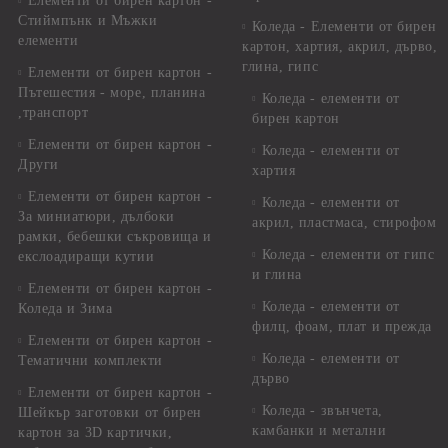
Елементи от бирен картон -
Стиймпънк и Мъжки
Коледа - Eлементи от бирен
елементи
картон, хартия, акрил, дърво,
глина, гипс
Елементи от бирен картон -
Пътешестия - море, планина
Коледа - елементи от
,транспорт
бирен картон
Елементи от бирен картон -
Коледа - елементи от
Други
хартия
Елементи от бирен картон -
Коледа - елементи от
За миниатюри, дълбоки
акрил, пластмаса, стирофом
рамки, бебешки съкровища и
Коледа - елементи от гипс
екслоадиращи кутии
и глина
Елементи от бирен картон -
Коледа - елементи от
Коледа и Зима
филц, фоам, плат и прежда
Елементи от бирен картон -
Коледа - елементи от
Тематични комплекти
дърво
Елементи от бирен картон -
Коледа - звънчета,
Шейкър заготовки от бирен
камбанки и метални
картон за 3D картички,