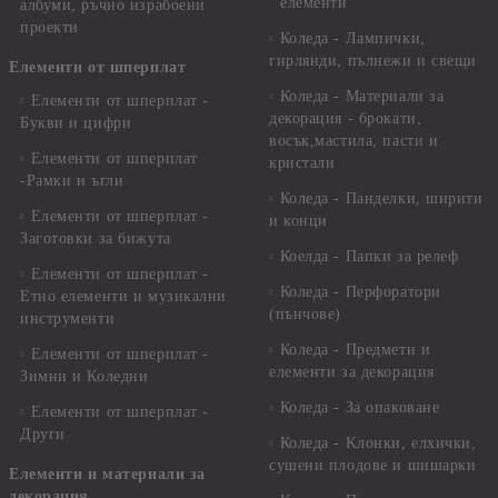
елементи
албуми, ръчно израбоени
проекти
Коледа - Лампички,
гирлянди, пълнежи и свещи
Елементи от шперплат
Коледа - Материали за
Елементи от шперплат -
декорация - брокати,
Букви и цифри
восък,мастила, пасти и
Елементи от шперплат
кристали
-Рамки и ъгли
Коледа - Панделки, ширити
Елементи от шперплат -
и конци
Заготовки за бижута
Коелда - Папки за релеф
Елементи от шперплат -
Коледа - Перфоратори
Етно елементи и музикални
(пънчове)
инструменти
Коледа - Предмети и
Елементи от шперплат -
елементи за декорация
Зимни и Коледни
Коледа - За опаковане
Елементи от шперплат -
Други
Коледа - Kлонки, елхички,
сушени плодове и шишарки
Елементи и материали за
декорация