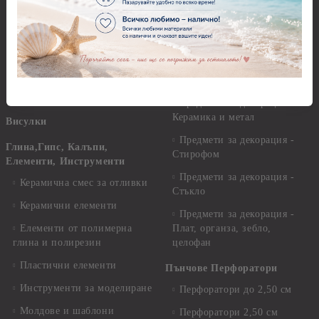
Дърво
мини перли
Предмети за декорация -
Пайети
Мукава, Картон и Хартия
Мъниста
Предмети за декорация -
МДФ
Декоративен пясък и
камъчета
Предмети за декорация -
Керамика и метал
Висулки
Предмети за декорация -
Глина,Гипс, Калъпи,
Стирофом
Елементи, Инструменти
Предмети за декорация -
Керамична смес за отливки
Стъкло
Керамични елементи
Предмети за декорация -
Елементи от полимерна
Плат, органза, зебло,
глина и полирезин
целофан
Пластични елементи
Пънчове Перфоратори
Инструменти за моделиране
Перфоратори до 2,50 см
Молдове и шаблони
Перфоратори 2,50 см