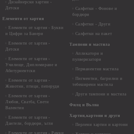
Дизайнерски хартии -
Детски
Салфетки - Фонове и
бордюри
Елементи от хартия
Салфетки - Други
Елементи от хартия - Букви
и Цифри за Банери
Салфетки на пакет
Елементи от хартия -
Тампони и мастила
Детски
Апликатори и
Елементи от хартия -
пулверизатори
Училище, Дипломиране и
Перманентни мастила
Абитуриентски
Пигментни, багрилни и
Елементи от хартия -
тебеширени мастила
Животни, птици, пеперуди
Други тампони и мастила
Елементи от хартия -
Любов, Сватба, Свети
Филц и Вълна
Валентин
Хартии,картони и други
Елементи от хартия -
Дантели, бордюри, ъгли
Перлени хартии и картони
Елементи от хартия - Рамки