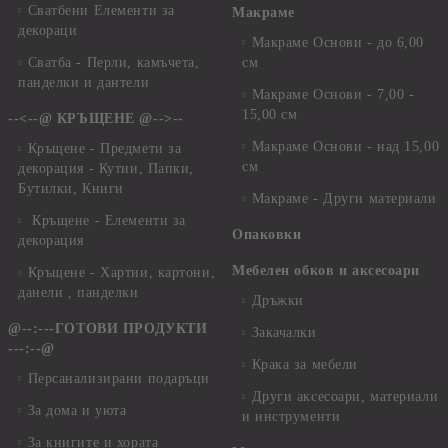
Сватбени Елементи за
Макраме
декораци
Макраме Основи - до 6,00
Сватба - Перли, камъчета,
см
панделки и дантели
Макраме Основи - 7,00 -
15,00 см
--<--@ КРЪЩЕНЕ @-->--
Макраме Основи - над 15,00
Кръщене - Предмети за
см
декорация - Кутии, Папки,
Бутилки, Книги
Макраме - Други материали
Кръщене - Елементи за
Опаковки
декорация
Мебелен обков и аксесоари
Кръщене - Хартии, картони,
данели , панделки
Дръжки
@--:---ГОТОВИ ПРОДУКТИ
Закачалки
---:--@
Крака за мебели
Персанализирани подаръци
Други аксесоари, материали
За дома и уюта
и инструменти
За книгите и хората