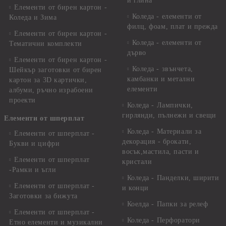
и глина
Елементи от бирен картон -
Коледа - елементи от
Коледа и Зима
филц, фоам, плат и прежда
Елементи от бирен картон -
Коледа - елементи от
Тематични комплекти
дърво
Елементи от бирен картон -
Коледа - звънчета,
Шейкър заготовки от бирен
камбанки и метални
картон за 3D картички,
елементи
албуми, ръчно израбоени
проекти
Коледа - Лампички,
гирлянди, пълнежи и свещи
Елементи от шперплат
Коледа - Материали за
Елементи от шперплат -
декорация - брокати,
Букви и цифри
восък,мастила, пасти и
Елементи от шперплат
кристали
-Рамки и ъгли
Коледа - Панделки, ширити
Елементи от шперплат -
и конци
Заготовки за бижута
Коелда - Папки за релеф
Елементи от шперплат -
Коледа - Перфоратори
Етно елементи и музикални