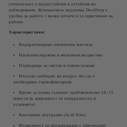
отпечатъкът е водоустойчив и устойчив на
избледняване. Компактната подложка DewDrop е
удобна за работа с малки печати и за оцветяване на
ръбове.
Характеристики:
Водоразтворимо пигментно мастило
Наситени перлени и металически цветове
Подходящо за светли и тъмни основи
Изсъхва свободно на въздух, без да е
необходимо термофиксиране
Време за пълно съхнене: приблизително 10–15
минути (в зависимост от повърхността и
условията)
Киселинно неутрално (Acid Free)
Възможност за презареждане с оригинален