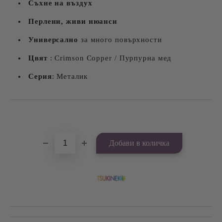
Съхне на въздух
Перлени, живи нюанси
Универсално
за много повърхности
Цвят
: Crimson Copper / Пурпурна мед
Серия
: Металик
Добави в желани