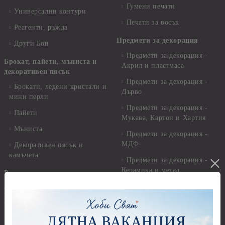
Гумени печати
Универсални контури
Печати за восък
Реагенти, ръжда
Предмети за декорация
Други Бои
Предмети за декорация -
Брокат, пайети, мъниста и
Акрил и пластмаса
декоративен пясък
Предмети за декорация -
Брокати, ледени кристали и
Дърво
мини перли
Предмети за декорация -
Пайети
Мукава, Картон и Хартия
Мъниста
Предмети за декорация -
МДФ
Декоративен пясък и
камъчета
Предмети за декорация -
Керамика и метал
Висулки
Предмети за декорация -
Глина,Гипс, Калъпи,
Стирофом
Елементи, Инструменти
Предмети за декорация -
Керамична смес за отливки
Стъкло