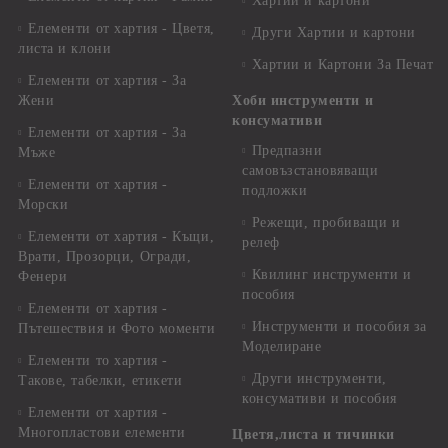
Хартии и картони
Елементи от хартия - Цветя,
Други Хартии и картони
листа и клони
Хартии и Картони За Печат
Елементи от хартия - За
Жени
Хоби инструменти и
консумативи
Елементи от хартия - За
Предпазни
Мъже
самовъзстановяващи
Елементи от хартия -
подложки
Морски
Режещи, пробиващи и
Елементи от хартия - Къщи,
релеф
Врати, Прозорци, Огради,
Квилинг инструменти и
Фенери
пособия
Елементи от хартия -
Инструменти и пособия за
Пътешествия и Фото моменти
Моделиране
Елементи то хартия -
Други инструменти,
Такове, табелки, етикети
консумативи и пособия
Елементи от хартия -
Многопластови елементи
Цветя,листа и тичинки