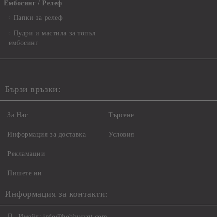
Ембосинг / Релеф
Папки за релеф
Пудри и мастила за топъл
ембосинг
Бързи връзки:
За Нас
Търсене
Информация за доставка
Условия
Рекламации
Пишете ни
Информация за контакти:
Имейл:
info@hobbysvqt.com