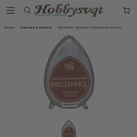
Начало
Тампони и мастила
Пигментни, багрилни и тебеширени мастила