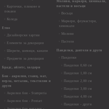
Моливи, маркери, химикали,
пастели и восъци
Картички, пликове и
покани
Восъци
Коледа
Маркери, флумастери,
химикали
Етно
Моливи
Дизайнерски хартии
Пастели
Елементи за декорация
Панделки, дантели и други
Ширити, шевици, канапи
Панделки
Предмети за декорация
Панделки 0,60 см
Брадс, айлетс, холдери
Панделки 1,00 см
Бои - акрилни, гланц, мат,
перла, металик, текстилни и
Панделки 2,00 см
други
Панделки 3,00 см
Акрилни бои - Stamperia
Панделки 4,00 см
Акрилни бои - Pentart
Панделки - други
Акрилни бои металик -