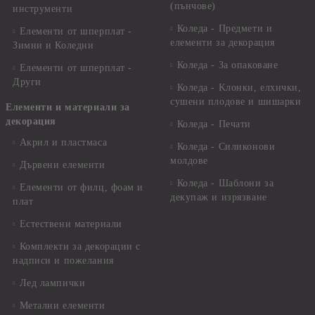
(пънчове)
инструменти
Коледа - Предмети и
Елементи от шперплат -
елементи за декорация
Зимни и Коледни
Коледа - За опаковане
Елементи от шперплат -
Други
Коледа - Kлонки, елхички,
сушени плодове и шишарки
Елементи и материали за
декорация
Коледа - Печати
Акрил и пластмаса
Коледа - Силиконови
молдове
Дървени елементи
Коледа - Шаблони за
Елементи от филц, фоам и
декупаж и изрязване
плат
Естествени материали
Комплекти за декорации с
надписи и пожелания
Лед лампички
Метални елементи