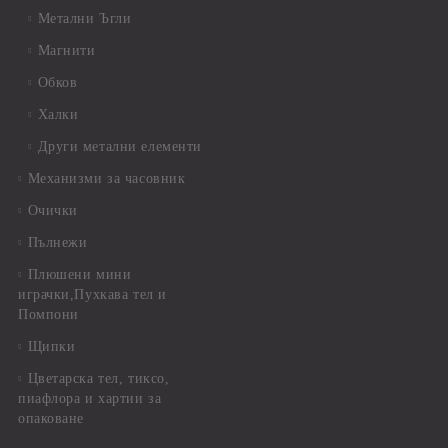
Метални Ъгли
Магнити
Обков
Халки
Други метални елементи
Механизми за часовник
Очички
Пълнежи
Плюшени мини
играчки,Пухкава тел и
Помпони
Щипки
Цветарска тел, тиксо,
пиафлора и хартии за
опаковане