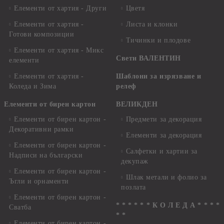
Елементи от хартия - Други
Цветя
Елементи от хартия -
Листа и клонки
Готови композиции
Тичинки и плодове
Елементи от хартия - Микс
Свети ВАЛЕНТИН
елементи
Елементи от хартия -
Шаблони за изрязване и
Коледа и Зима
релеф
Елементи от бирен картон
ВЕЛИКДЕН
Елементи от бирен картон -
Предмети за декорация
Декоративни рамки
Елементи за декорация
Елементи от бирен картон -
Салфетки и хартии за
Надписи на български
декупаж
Елементи от бирен картон -
Шлак метали и фолио за
Ъгли и орнаменти
позлата
Елементи от бирен картон -
* * * * * * К О Л Е Д А * * * *
Сватба
* *
Елементи от бирен картон -