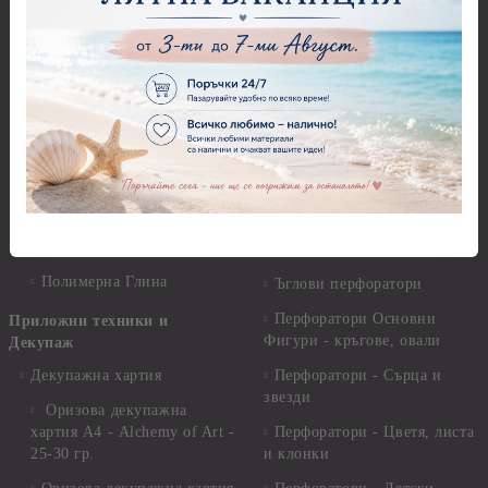
Керамични елементи
Предмети за декорация -
Елементи от полимерна
Плат, органза, зебло,
глина и полирезин
целофан
Пластични елементи
Пънчове Перфоратори
Инструменти за моделиране
Перфоратори до 2,50 см
Молдове и шаблони
Перфоратори 2,50 см
Глина
Перфоратори над 2,50 см
Самосъхнеща глина
Бордюрни пънчове
Полимерна Глина
Ъглови перфоратори
Перфоратори Основни
Приложни техники и
Фигури - кръгове, овали
Декупаж
Декупажна хартия
Перфоратори - Сърца и
звезди
Оризова декупажна
хартия А4 - Alchemy of Art -
Перфоратори - Цветя, листа
25-30 гр.
и клонки