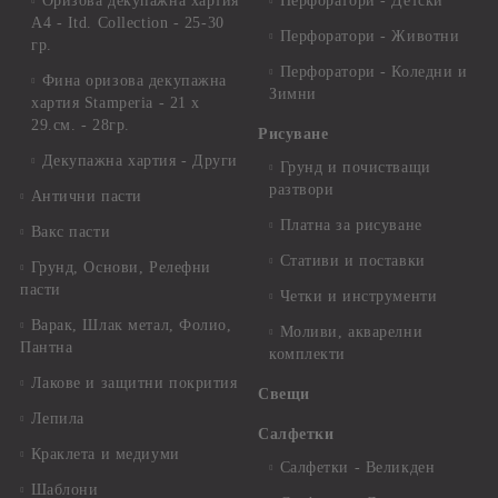
Оризова декупажна хартия
Перфоратори - Детски
А4 - Itd. Collection - 25-30
Перфоратори - Животни
гр.
Перфоратори - Коледни и
Фина оризова декупажна
Зимни
хартия Stamperia - 21 х
29.см. - 28гр.
Рисуване
Декупажна хартия - Други
Грунд и почистващи
разтвори
Антични пасти
Платна за рисуване
Вакс пасти
Стативи и поставки
Грунд, Основи, Релефни
пасти
Четки и инструменти
Варак, Шлак метал, Фолио,
Моливи, акварелни
Пантна
комплекти
Лакове и защитни покрития
Свещи
Лепила
Салфетки
Краклета и медиуми
Салфетки - Великден
Шаблони