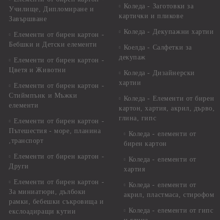
Коледа - Заготовки за
Училище, Дипломиране и
картички и пликове
Завършване
Коледа - Декупажни хартии
Елементи от бирен картон -
Бебшки и Детски елементи
Коелда - Салфетки за
декупаж
Елементи от бирен картон -
Цветя и Животни
Коледа - Дизайнерски
хартии
Елементи от бирен картон -
Стиймпънк и Мъжки
Коледа - Eлементи от бирен
елементи
картон, хартия, акрил, дърво,
глина, гипс
Елементи от бирен картон -
Пътешестия - море, планина
Коледа - елементи от
,транспорт
бирен картон
Елементи от бирен картон -
Коледа - елементи от
Други
хартия
Елементи от бирен картон -
Коледа - елементи от
За миниатюри, дълбоки
акрил, пластмаса, стирофом
рамки, бебешки съкровища и
Коледа - елементи от гипс
екслоадиращи кутии