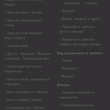
Панделки - с надпис
Pentart
Дантели
Акрилни бои - Artiste
Конци, ширити и други
Акрилна боя металик -
Artiste
Панделки и дантели -
Детски мотиви
Акрилни бои металик -
Dora Cadence
Панделки и дантели -
Зимни и Коледни мотиви
Антични бои
Перли,камъчета и копчета
Други - Акрилни, Маслени,
Темперни, Тебеширени бои
Перли
Алкохолни мастила и
Камъчета
оцветители
Копчета
Бои за стъкло, керамика и
стирофом
Печати
Бои за коприна и текстил
Акрилни блокчета и
ръкохватки
Бои за свещи Cadence
Силиконови печати
Солвентни бои, Патина