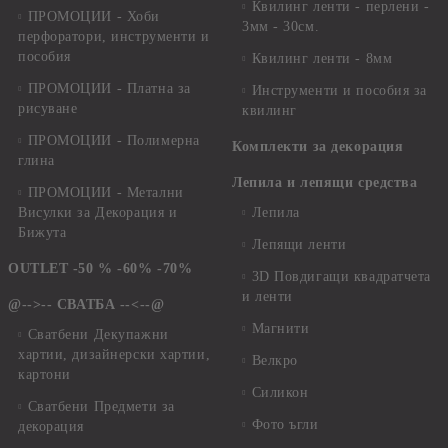
Квилинг ленти - перлени -
ПРОМОЦИИ - Хоби
3мм - 30см.
перфоратори, инструменти и
пособия
Квилинг ленти - 8мм
ПРОМОЦИИ - Платна за
Инструменти и пособия за
рисуване
квилинг
ПРОМОЦИИ - Полимерна
Комплекти за декорация
глина
Лепила и лепящи средства
ПРОМОЦИИ - Метални
Висулки за Декорация и
Лепила
Бижута
Лепящи ленти
OUTLET -50 % -60% -70%
3D Повдигащи квадратчета
и ленти
@-->-- СВАТБА --<--@
Магнити
Сватбени Декупажни
хартии, дизайнерски хартии,
Велкро
картони
Силикон
Сватбени Предмети за
Фото ъгли
декорация