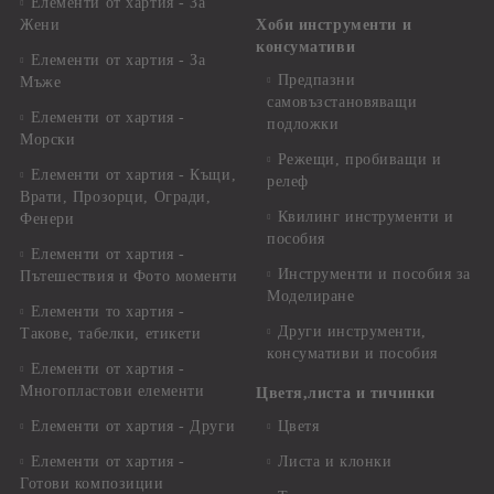
Елементи от хартия - За
Жени
Хоби инструменти и
консумативи
Елементи от хартия - За
Предпазни
Мъже
самовъзстановяващи
Елементи от хартия -
подложки
Морски
Режещи, пробиващи и
Елементи от хартия - Къщи,
релеф
Врати, Прозорци, Огради,
Квилинг инструменти и
Фенери
пособия
Елементи от хартия -
Инструменти и пособия за
Пътешествия и Фото моменти
Моделиране
Елементи то хартия -
Други инструменти,
Такове, табелки, етикети
консумативи и пособия
Елементи от хартия -
Многопластови елементи
Цветя,листа и тичинки
Елементи от хартия - Други
Цветя
Елементи от хартия -
Листа и клонки
Готови композиции