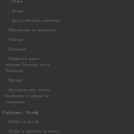
Обков
Халки
Други метални елементи
Механизми за часовник
Очички
Пълнежи
Плюшени мини
играчки,Пухкава тел и
Помпони
Щипки
Цветарска тел, тиксо,
пиафлора и хартии за
опаковане
Ембосинг / Релеф
Папки за релеф
Пудри и мастила за топъл