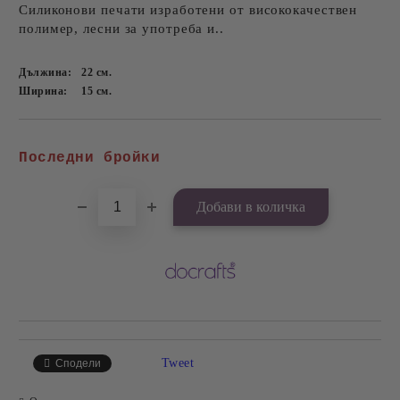
Силиконови печати изработени от висококачествен
полимер, лесни за употреба и..
Дължина:
22
см.
Ширина:
15
см.
Добави в желани
Последни бройки
Tweet
Сподели