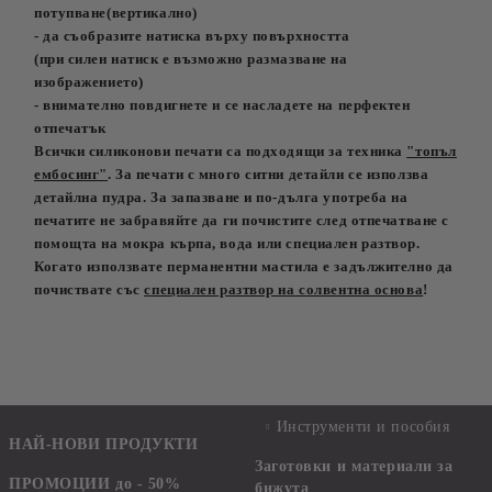
потупване(вертикално)
- да съобразите натиска върху повърхността
(при силен натиск е възможно размазване на
изображението)
- внимателно повдигнете и се насладете на перфектен
отпечатък
Всички силиконови печати са подходящи за техника
"топъл
ембосинг"
. За печати с много ситни детайли се използва
детайлна пудра. За запазване и по-дълга употреба на
печатите не забравяйте да ги почистите след отпечатване с
помощта на мокра кърпа, вода или специален разтвор.
Когато използвате перманентни мастила е задължително да
почиствате със
специален разтвор на солвентна основа
!
Инструменти и пособия
НАЙ-НОВИ ПРОДУКТИ
Заготовки и материали за
ПРОМОЦИИ до - 50%
бижута