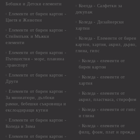
Бебшки и Детски елементи
Коелда - Салфетки за
декупаж
Елементи от бирен картон -
Цветя и Животни
Коледа - Дизайнерски
хартии
Елементи от бирен картон -
Стиймпънк и Мъжки
Коледа - Eлементи от бирен
елементи
картон, хартия, акрил, дърво,
глина, гипс
Елементи от бирен картон -
Пътешестия - море, планина
Коледа - елементи от
,транспорт
бирен картон
Елементи от бирен картон -
Коледа - елементи от
Други
хартия
Елементи от бирен картон -
Коледа - елементи от
За миниатюри, дълбоки
акрил, пластмаса, стирофом
рамки, бебешки съкровища и
Коледа - елементи от гипс
екслоадиращи кутии
и глина
Елементи от бирен картон -
Коледа - елементи от
Коледа и Зима
филц, фоам, плат и прежда
Елементи от бирен картон -