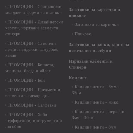
ПРОМОЦИИ - Силиконови
Заготовки за картички и
молдове и форми за отливки
пликове
ПРОМОЦИИ - Дизайнерски
Заготовки за картички
хартии, изрязани елементи,
стикери
Пликове
ПРОМОЦИИ - Сатенени
Заготовки за папки, книги за
ленти, панделки, шнурове,
пожелания и албуми
канап
Изрязани елементи и
ПРОМОЦИИ - Копчета,
Стикери
мъниста, брадс и айлет
Квилинг
ПРОМОЦИИ - Бои
Квилинг ленти - 3мм -
ПРОМОЦИИ - Предмети и
35см.
елементи за декорация
Квилинг ленти - микс
ПРОМОЦИИ - Салфетки
Квилинг ленти - перлени -
ПРОМОЦИИ - Хоби
3мм - 30см.
перфоратори, инструменти и
пособия
Квилинг ленти - 8мм