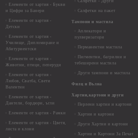
Салфетки - Други
Елементи от хартия - Букви
и Цифри за Банери
Салфетки на пакет
Елементи от хартия -
Тампони и мастила
Детски
Апликатори и
Елементи от хартия -
пулверизатори
Училище, Дипломиране и
Перманентни мастила
Абитуриентски
Пигментни, багрилни и
Елементи от хартия -
тебеширени мастила
Животни, птици, пеперуди
Други тампони и мастила
Елементи от хартия -
Любов, Сватба, Свети
Филц и Вълна
Валентин
Хартии,картони и други
Елементи от хартия -
Дантели, бордюри, ъгли
Перлени хартии и картони
Елементи от хартия - Рамки
Хартии и картони
Елементи от хартия - Цветя,
Други Хартии и картони
листа и клони
Хартии и Картони За Печат