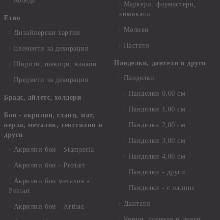
Коледа
Маркери, флумастери,
химикали
Етно
Моливи
Дизайнерски хартии
Пастели
Елементи за декорация
Панделки, дантели и други
Ширити, шевици, канапи
Панделки
Предмети за декорация
Панделки 0,60 см
Брадс, айлетс, холдери
Панделки 1,00 см
Бои - акрилни, гланц, мат,
перла, металик, текстилни и
Панделки 2,00 см
други
Панделки 3,00 см
Акрилни бои - Stamperia
Панделки 4,00 см
Акрилни бои - Pentart
Панделки - други
Акрилни бои металик -
Панделки - с надпис
Pentart
Дантели
Акрилни бои - Artiste
Конци, ширити и други