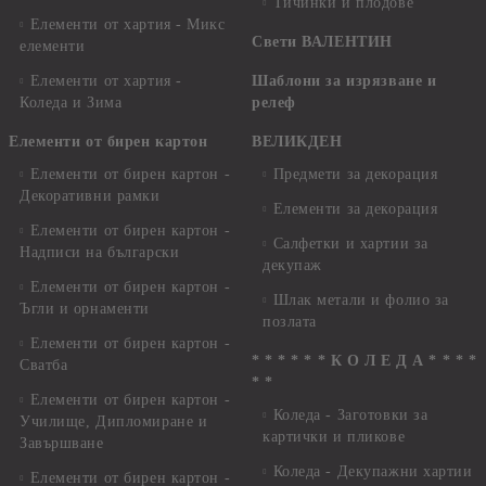
Тичинки и плодове
Елементи от хартия - Микс
Свети ВАЛЕНТИН
елементи
Елементи от хартия -
Шаблони за изрязване и
Коледа и Зима
релеф
Елементи от бирен картон
ВЕЛИКДЕН
Елементи от бирен картон -
Предмети за декорация
Декоративни рамки
Елементи за декорация
Елементи от бирен картон -
Салфетки и хартии за
Надписи на български
декупаж
Елементи от бирен картон -
Шлак метали и фолио за
Ъгли и орнаменти
позлата
Елементи от бирен картон -
* * * * * * К О Л Е Д А * * * *
Сватба
* *
Елементи от бирен картон -
Коледа - Заготовки за
Училище, Дипломиране и
картички и пликове
Завършване
Коледа - Декупажни хартии
Елементи от бирен картон -