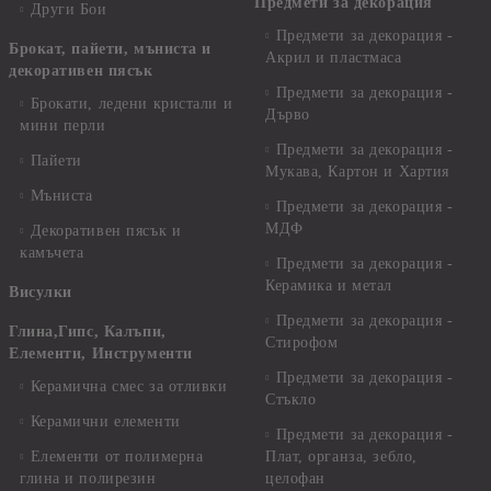
Предмети за декорация
Други Бои
Предмети за декорация -
Брокат, пайети, мъниста и
Акрил и пластмаса
декоративен пясък
Предмети за декорация -
Брокати, ледени кристали и
Дърво
мини перли
Предмети за декорация -
Пайети
Мукава, Картон и Хартия
Мъниста
Предмети за декорация -
МДФ
Декоративен пясък и
камъчета
Предмети за декорация -
Керамика и метал
Висулки
Предмети за декорация -
Глина,Гипс, Калъпи,
Стирофом
Елементи, Инструменти
Предмети за декорация -
Керамична смес за отливки
Стъкло
Керамични елементи
Предмети за декорация -
Елементи от полимерна
Плат, органза, зебло,
глина и полирезин
целофан