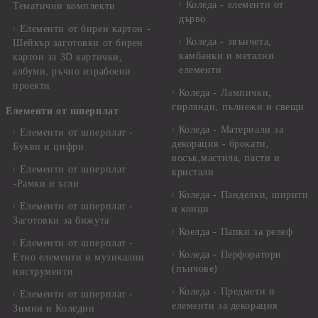
Коледа - елементи от
Тематични комплекти
дърво
Елементи от бирен картон -
Коледа - звънчета,
Шейкър заготовки от бирен
камбанки и метални
картон за 3D картички,
елементи
албуми, ръчно израбоени
проекти
Коледа - Лампички,
гирлянди, пълнежи и свещи
Елементи от шперплат
Коледа - Материали за
Елементи от шперплат -
декорация - брокати,
Букви и цифри
восък,мастила, пасти и
Елементи от шперплат
кристали
-Рамки и ъгли
Коледа - Панделки, ширити
Елементи от шперплат -
и конци
Заготовки за бижута
Коелда - Папки за релеф
Елементи от шперплат -
Коледа - Перфоратори
Етно елементи и музикални
(пънчове)
инструменти
Коледа - Предмети и
Елементи от шперплат -
елементи за декорация
Зимни и Коледни