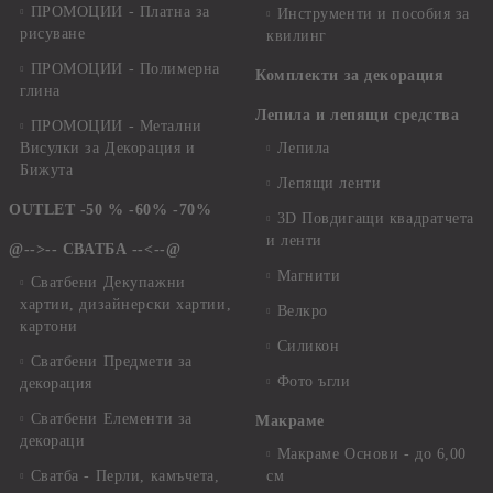
ПРОМОЦИИ - Платна за
Инструменти и пособия за
рисуване
квилинг
ПРОМОЦИИ - Полимерна
Комплекти за декорация
глина
Лепила и лепящи средства
ПРОМОЦИИ - Метални
Висулки за Декорация и
Лепила
Бижута
Лепящи ленти
OUTLET -50 % -60% -70%
3D Повдигащи квадратчета
и ленти
@-->-- СВАТБА --<--@
Магнити
Сватбени Декупажни
хартии, дизайнерски хартии,
Велкро
картони
Силикон
Сватбени Предмети за
Фото ъгли
декорация
Сватбени Елементи за
Макраме
декораци
Макраме Основи - до 6,00
Сватба - Перли, камъчета,
см