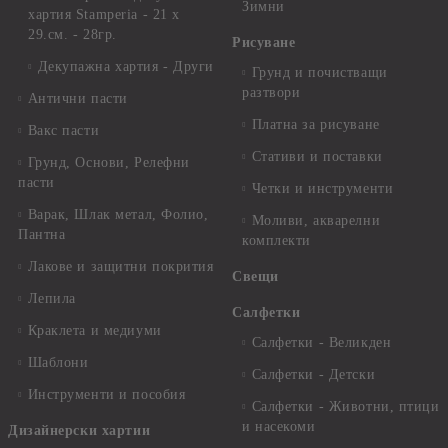
Зимни
хартия Stamperia - 21 х
29.см. - 28гр.
Рисуване
Декупажна хартия - Други
Грунд и почистващи
разтвори
Антични пасти
Платна за рисуване
Вакс пасти
Стативи и поставки
Грунд, Основи, Релефни
пасти
Четки и инструменти
Варак, Шлак метал, Фолио,
Моливи, акварелни
Пантна
комплекти
Лакове и защитни покрития
Свещи
Лепила
Салфетки
Краклета и медиуми
Салфетки - Великден
Шаблони
Салфетки - Детски
Инструменти и пособия
Салфетки - Животни, птици
и насекоми
Дизайнерски хартии