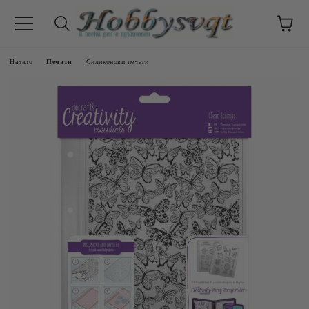
Начало
Печати
Силиконови печати