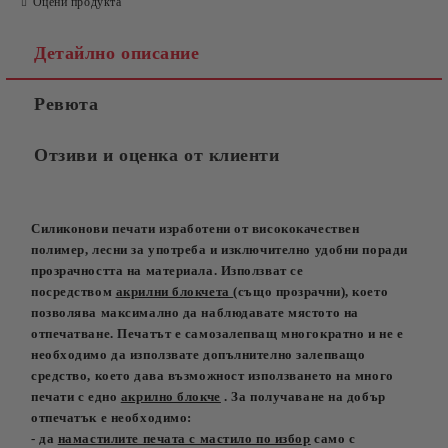
Оцени продукта
Детайлно описание
Ревюта
Отзиви и оценка от клиенти
Силиконови печати изработени от висококачествен
полимер, лесни за употреба и изключително удобни поради
прозрачността на материала. Използват се
посредством
акрилни блокчета
(също прозрачни), което
позволява максимално да наблюдавате мястото на
отпечатване. Печатът е самозалепващ многократно
и не е
необходимо да използвате допълнително залепващо
средство,
което дава възможност използването на много
печати с едно
акрилно блокче
. За получаване на добър
отпечатък е необходимо:
- да
намастилите печата с мастило по избор
само с