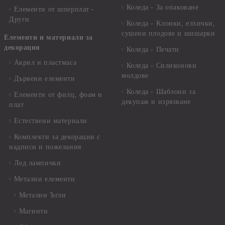
Коледа - За опаковане
Елементи от шперплат -
Други
Коледа - Kлонки, елхички,
сушени плодове и шишарки
Елементи и материали за
декорация
Коледа - Печати
Акрил и пластмаса
Коледа - Силиконови
молдове
Дървени елементи
Коледа - Шаблони за
Елементи от филц, фоам и
декупаж и изрязване
плат
Естествени материали
Комплекти за декорации с
надписи и пожелания
Лед лампички
Метални елементи
Метални Ъгли
Магнити