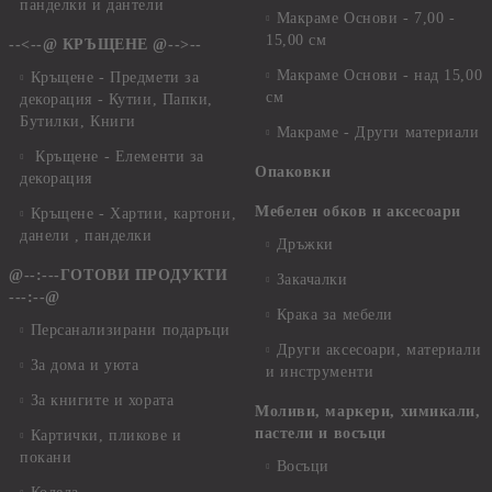
панделки и дантели
Макраме Основи - 7,00 -
15,00 см
--<--@ КРЪЩЕНЕ @-->--
Макраме Основи - над 15,00
Кръщене - Предмети за
см
декорация - Кутии, Папки,
Бутилки, Книги
Макраме - Други материали
Кръщене - Елементи за
Опаковки
декорация
Мебелен обков и аксесоари
Кръщене - Хартии, картони,
данели , панделки
Дръжки
@--:---ГОТОВИ ПРОДУКТИ
Закачалки
---:--@
Крака за мебели
Персанализирани подаръци
Други аксесоари, материали
За дома и уюта
и инструменти
За книгите и хората
Моливи, маркери, химикали,
пастели и восъци
Картички, пликове и
покани
Восъци