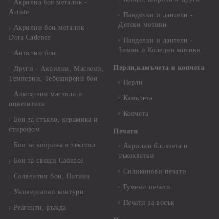
Акрилна боя металик -
Artiste
Панделки и дантели -
Детски мотиви
Акрилни бои металик -
Dora Cadence
Панделки и дантели -
Зимни и Коледни мотиви
Антични бои
Перли,камъчета и копчета
Други - Акрилни, Маслени,
Темперни, Тебеширени бои
Перли
Алкохолни мастила и
Камъчета
оцветители
Копчета
Бои за стъкло, керамика и
стирофом
Печати
Бои за коприна и текстил
Акрилни блокчета и
ръкохватки
Бои за свещи Cadence
Силиконови печати
Солвентни бои, Патина
Гумени печати
Универсални контури
Печати за восък
Реагенти, ръжда