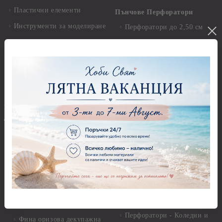
Пластични елементи
Пънчове Перфоратори
Инструменти за моделиране
Перфоратори до 2,50 см
Молдове и шаблони
Перфоратори 2,50 см
Глина
Перфоратори над 2,50 см
Самосъхнеща глина
Бордюрни пънчове
Полимерна Глина
Ъглови перфоратори
Перфоратори Основни
Приложни техники и
Фигури - кръгове, овали
Декупаж
Декупажна хартия
Перфоратори - Сърца и
звезди
Оризова декупажна
хартия А4 - Alchemy of Art -
Перфоратори - Цветя, листа
25-30 гр.
и клонки
Оризова декупажна хартия
Перфоратори - Детски
А4 - Itd. Collection - 25-30
Перфоратори - Животни
гр.
Перфоратори - Коледни и
Фина оризова декупажна