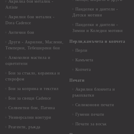
Акрилна боя металик -
Artiste
Панделки и дантели -
Детски мотиви
Акрилни бои металик -
Dora Cadence
Панделки и дантели -
Зимни и Коледни мотиви
Антични бои
Перли,камъчета и копчета
Други - Акрилни, Маслени,
Темперни, Тебеширени бои
Перли
Алкохолни мастила и
Камъчета
оцветители
Копчета
Бои за стъкло, керамика и
стирофом
Печати
Бои за коприна и текстил
Акрилни блокчета и
ръкохватки
Бои за свещи Cadence
Силиконови печати
Солвентни бои, Патина
Гумени печати
Универсални контури
Печати за восък
Реагенти, ръжда