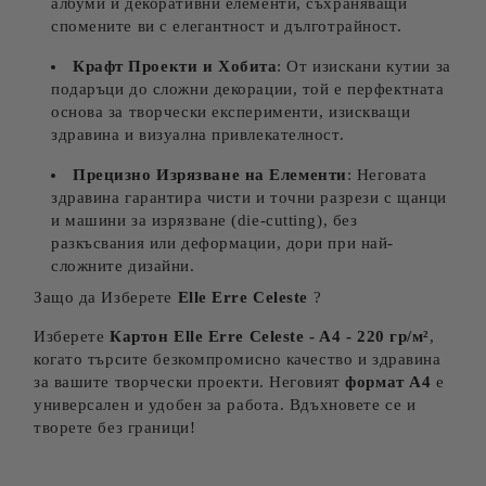
албуми и декоративни елементи, съхраняващи
спомените ви с елегантност и дълготрайност.
Крафт Проекти и Хобита
: От изискани кутии за
подаръци до сложни декорации, той е перфектната
основа за творчески експерименти, изискващи
здравина и визуална привлекателност.
Прецизно Изрязване на Елементи
: Неговата
здравина гарантира чисти и точни разрези с щанци
и машини за изрязване (die-cutting), без
разкъсвания или деформации, дори при най-
сложните дизайни.
Защо да Изберете
Elle Erre Celeste
?
Изберете
Картон
Elle Erre Celeste
- A4 - 220 гр/м²
,
когато търсите безкомпромисно качество и здравина
за вашите творчески проекти. Неговият
формат А4
е
универсален и удобен за работа. Вдъхновете се и
творете без граници!