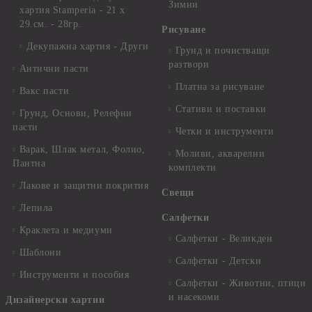
Зимни
хартия Stamperia - 21 х
29.см. - 28гр.
Рисуване
Декупажна хартия - Други
Грунд и почистващи
разтвори
Антични пасти
Платна за рисуване
Вакс пасти
Стативи и поставки
Грунд, Основи, Релефни
пасти
Четки и инструменти
Варак, Шлак метал, Фолио,
Моливи, акварелни
Пантна
комплекти
Лакове и защитни покрития
Свещи
Лепила
Салфетки
Краклета и медиуми
Салфетки - Великден
Шаблони
Салфетки - Детски
Инструменти и пособия
Салфетки - Животни, птици
и насекоми
Дизайнерски хартии