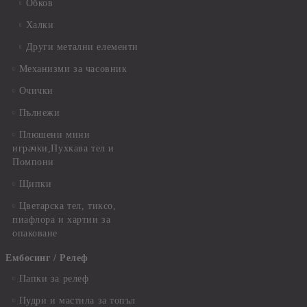
Обков
Халки
Други метални елементи
Механизми за часовник
Очички
Пълнежи
Плюшени мини
играчки,Пухкава тел и
Помпони
Щипки
Цветарска тел, тиксо,
пиафлора и хартии за
опаковане
Ембосинг / Релеф
Папки за релеф
Пудри и мастила за топъл