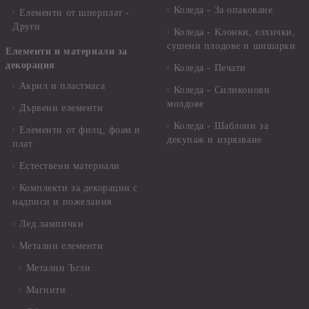
Коледа - За опаковане
Елементи от шперплат -
Други
Коледа - Kлонки, елхички,
сушени плодове и шишарки
Елементи и материали за
декорация
Коледа - Печати
Акрил и пластмаса
Коледа - Силиконови
молдове
Дървени елементи
Коледа - Шаблони за
Елементи от филц, фоам и
декупаж и изрязване
плат
Естествени материали
Комплекти за декорации с
надписи и пожелания
Лед лампички
Метални елементи
Метални Ъгли
Магнити