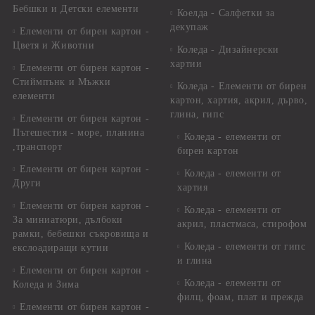
Бебшки и Детски елементи
Коелда - Салфетки за
декупаж
Елементи от бирен картон -
Цветя и Животни
Коледа - Дизайнерски
хартии
Елементи от бирен картон -
Стиймпънк и Мъжки
Коледа - Eлементи от бирен
елементи
картон, хартия, акрил, дърво,
глина, гипс
Елементи от бирен картон -
Пътешестия - море, планина
Коледа - елементи от
,транспорт
бирен картон
Елементи от бирен картон -
Коледа - елементи от
Други
хартия
Елементи от бирен картон -
Коледа - елементи от
За миниатюри, дълбоки
акрил, пластмаса, стирофом
рамки, бебешки съкровища и
Коледа - елементи от гипс
екслоадиращи кутии
и глина
Елементи от бирен картон -
Коледа - елементи от
Коледа и Зима
филц, фоам, плат и прежда
Елементи от бирен картон -