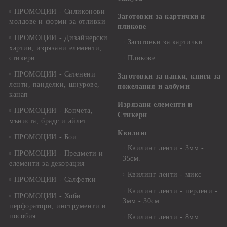
ПРОМОЦИИ - Силиконови
Заготовки за картички и
молдове и форми за отливки
пликове
ПРОМОЦИИ - Дизайнерски
Заготовки за картички
хартии, изрязани елементи,
стикери
Пликове
ПРОМОЦИИ - Сатенени
Заготовки за папки, книги за
ленти, панделки, шнурове,
пожелания и албуми
канап
Изрязани елементи и
ПРОМОЦИИ - Копчета,
Стикери
мъниста, брадс и айлет
Квилинг
ПРОМОЦИИ - Бои
Квилинг ленти - 3мм -
ПРОМОЦИИ - Предмети и
35см.
елементи за декорация
Квилинг ленти - микс
ПРОМОЦИИ - Салфетки
Квилинг ленти - перлени -
ПРОМОЦИИ - Хоби
3мм - 30см.
перфоратори, инструменти и
пособия
Квилинг ленти - 8мм