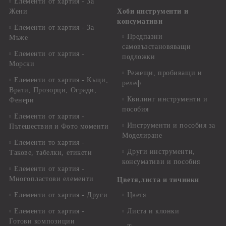
Елементи от хартия - За
Жени
Хоби инструменти и
консумативи
Елементи от хартия - За
Предпазни
Мъже
самовъзстановяващи
Елементи от хартия -
подложки
Морски
Режещи, пробиващи и
Елементи от хартия - Къщи,
релеф
Врати, Прозорци, Огради,
Квилинг инструменти и
Фенери
пособия
Елементи от хартия -
Инструменти и пособия за
Пътешествия и Фото моменти
Моделиране
Елементи то хартия -
Други инструменти,
Такове, табелки, етикети
консумативи и пособия
Елементи от хартия -
Многопластови елементи
Цветя,листа и тичинки
Елементи от хартия - Други
Цветя
Елементи от хартия -
Листа и клонки
Готови композиции