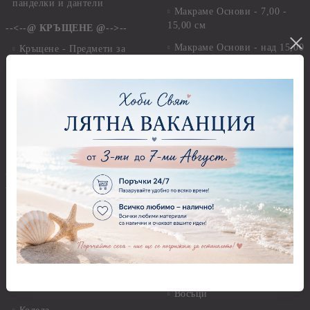
панделки и дантели
Макраме Основи - 7,00 -
15,00 см
--<--@ КРЪЩЕНЕ @-->--
Макраме Основи - над 15,00
Кръщене - Предмети за
см
декорация - Кутии, Папки,
Бутилки, Книги
Макраме - Други материали
Кръщене - Елементи за
Опаковки
декорация
Мебелен обков и аксесоари
Кръщене - Хартии, картони,
данели , панделки
Дръжки
@--:---ГОТОВИ ПРОДУКТИ
Закачалки
---:--@
Крака за мебели
Персанализирани подаръци
Други аксесоари, материали
За дома и уюта
и инструменти
За книгите и хората
Моливи, маркери, химикали,
пастели и восъци
Картички, пликове и
покани
Восъци