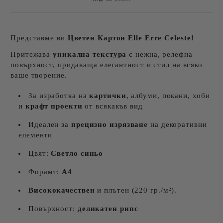
Представме ви
Цветен Картон
Elle Erre Celeste!
Притежава
уникална текстура
с нежнa, релефна
повърхност, придаваща елегантност и стил на всяко
ваше творение.
За изработка на
картички
, албуми, покани, хоби
и
крафт проекти
от всякакъв вид
Идеален за
прецизно изрязване
на декоративни
елементи
Цвят:
Светло синьо
Форамт:
А4
Висококачествен
и плътен (220 гр./м²).
Повърхност:
деликатен рипс