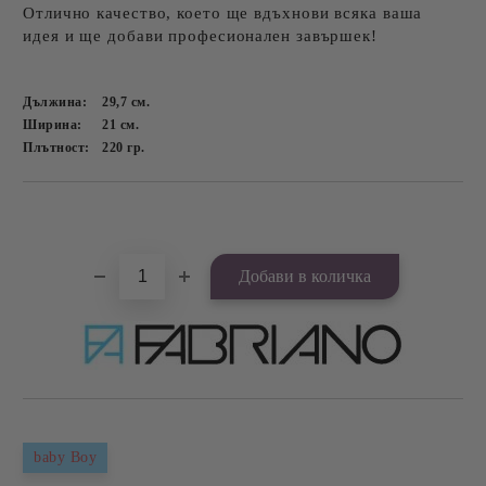
Отлично качество, което ще вдъхнови всяка ваша
идея и ще добави професионален завършек!
Дължина:
29,7
см.
Ширина:
21
см.
Плътност:
220
гр.
Добави в желани
baby Boy