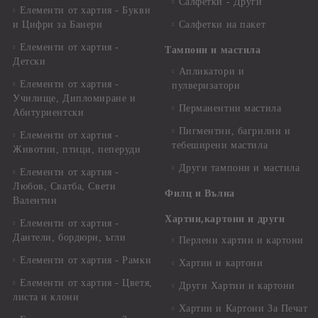
Салфетки - Други
Елементи от хартия - Букви
и Цифри за Банери
Салфетки на пакет
Елементи от хартия -
Тампони и мастила
Детски
Апликатори и
Елементи от хартия -
пулверизатори
Училище, Дипломиране и
Перманентни мастила
Абитуриентски
Пигментни, багрилни и
Елементи от хартия -
тебеширени мастила
Животни, птици, пеперуди
Други тампони и мастила
Елементи от хартия -
Любов, Сватба, Свети
Филц и Вълна
Валентин
Хартии,картони и други
Елементи от хартия -
Дантели, бордюри, ъгли
Перлени хартии и картони
Елементи от хартия - Рамки
Хартии и картони
Елементи от хартия - Цветя,
Други Хартии и картони
листа и клони
Хартии и Картони За Печат