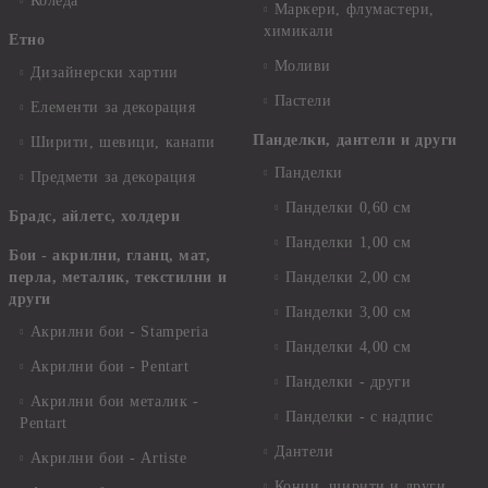
Коледа
Маркери, флумастери,
химикали
Етно
Моливи
Дизайнерски хартии
Пастели
Елементи за декорация
Панделки, дантели и други
Ширити, шевици, канапи
Панделки
Предмети за декорация
Панделки 0,60 см
Брадс, айлетс, холдери
Панделки 1,00 см
Бои - акрилни, гланц, мат,
перла, металик, текстилни и
Панделки 2,00 см
други
Панделки 3,00 см
Акрилни бои - Stamperia
Панделки 4,00 см
Акрилни бои - Pentart
Панделки - други
Акрилни бои металик -
Панделки - с надпис
Pentart
Дантели
Акрилни бои - Artiste
Конци, ширити и други