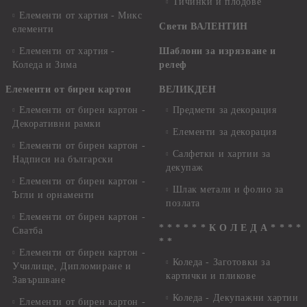
Тичинки и плодове
Елементи от хартия - Микс
Свети ВАЛЕНТИН
елементи
Елементи от хартия -
Шаблони за изрязване и
Коледа и Зима
релеф
Елементи от бирен картон
ВЕЛИКДЕН
Елементи от бирен картон -
Предмети за декорация
Декоративни рамки
Елементи за декорация
Елементи от бирен картон -
Салфетки и хартии за
Надписи на български
декупаж
Елементи от бирен картон -
Шлак метали и фолио за
Ъгли и орнаменти
позлата
Елементи от бирен картон -
* * * * * * К О Л Е Д А * * * *
Сватба
* *
Елементи от бирен картон -
Коледа - Заготовки за
Училище, Дипломиране и
картички и пликове
Завършване
Коледа - Декупажни хартии
Елементи от бирен картон -