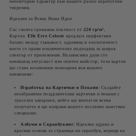
неповторим характер към вашите ръчно изработени
творения.
Идеален за Всяка Ваша Идея
Със своята грамажна плътност от
220 гр/м²
,
Картон
Elle Erre Celeste
предлага перфектния
баланс между гъвкавост, здравина и елологичност
което го прави изключително подходящ за широк
спектър от приложения. Независимо дали сте
начинаещ ентусиаст или опитен майстор, този картон
ще стане незаменим помощник във вашите
начинания:
Изработка на Картички и Покани
: Създайте
незабравими поздравителни картички и покани с
луксозен завършек, който ще впечатли всеки
получател и ще направи вашето послание наистина
специално.
Албуми и Скрапбукинг
: Идеална здрава и
красива основа за страници на скрапбук, корици на