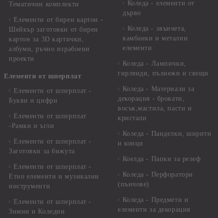
Коледа - елементи от
Тематични комплекти
дърво
Елементи от бирен картон -
Коледа - звънчета,
Шейкър заготовки от бирен
камбанки и метални
картон за 3D картички,
елементи
албуми, ръчно израбоени
проекти
Коледа - Лампички,
гирлянди, пълнежи и свещи
Елементи от шперплат
Коледа - Материали за
Елементи от шперплат -
декорация - брокати,
Букви и цифри
восък,мастила, пасти и
Елементи от шперплат
кристали
-Рамки и ъгли
Коледа - Панделки, ширити
Елементи от шперплат -
и конци
Заготовки за бижута
Коелда - Папки за релеф
Елементи от шперплат -
Коледа - Перфоратори
Етно елементи и музикални
(пънчове)
инструменти
Коледа - Предмети и
Елементи от шперплат -
елементи за декорация
Зимни и Коледни