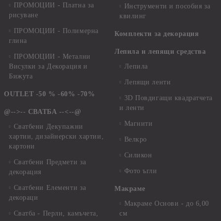
ПРОМОЦИИ - Платна за
Инструменти и пособия за
рисуване
квилинг
ПРОМОЦИИ - Полимерна
Комплекти за декорация
глина
Лепила и лепящи средства
ПРОМОЦИИ - Метални
Висулки за Декорация и
Лепила
Бижута
Лепящи ленти
OUTLET -50 % -60% -70%
3D Повдигащи квадратчета
и ленти
@-->-- СВАТБА --<--@
Магнити
Сватбени Декупажни
хартии, дизайнерски хартии,
Велкро
картони
Силикон
Сватбени Предмети за
Фото ъгли
декорация
Сватбени Елементи за
Макраме
декораци
Макраме Основи - до 6,00
Сватба - Перли, камъчета,
см