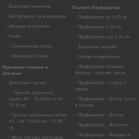
Пластични елементи
Пънчове Перфоратори
Инструменти за моделиране
Перфоратори до 2,50 см
Молдове и шаблони
Перфоратори 2,50 см
Глина
Перфоратори над 2,50 см
Самосъхнеща глина
Бордюрни пънчове
Полимерна Глина
Ъглови перфоратори
Перфоратори Основни
Приложни техники и
Фигури - кръгове, овали
Декупаж
Декупажна хартия
Перфоратори - Сърца и
звезди
Оризова декупажна
хартия А4 - Alchemy of Art -
Перфоратори - Цветя, листа
25-30 гр.
и клонки
Оризова декупажна хартия
Перфоратори - Детски
А4 - Itd. Collection - 25-30
Перфоратори - Животни
гр.
Перфоратори - Коледни и
Фина оризова декупажна