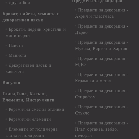
Предмети за декорация
Други Бои
Предмети за декорация -
Брокат, пайети, мъниста и
Акрил и пластмаса
декоративен пясък
Предмети за декорация -
Брокати, ледени кристали и
Дърво
мини перли
Предмети за декорация -
Пайети
Мукава, Картон и Хартия
Мъниста
Предмети за декорация -
МДФ
Декоративен пясък и
камъчета
Предмети за декорация -
Керамика и метал
Висулки
Предмети за декорация -
Глина,Гипс, Калъпи,
Стирофом
Елементи, Инструменти
Предмети за декорация -
Керамична смес за отливки
Стъкло
Керамични елементи
Предмети за декорация -
Елементи от полимерна
Плат, органза, зебло,
глина и полирезин
целофан