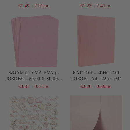
ЛИСТ
БЯЛО - 6 БР
€1.49
2.91лв.
€1.23
2.41лв.
ФОАМ ( ГУМА EVA ) -
КАРТОН - БРИСТОЛ
РОЗОВО - 20,00 Х 30,00 Х
РОЗОВ - A4 - 225 G/M²
2,00 ММ
€0.31
0.61лв.
€0.20
0.39лв.