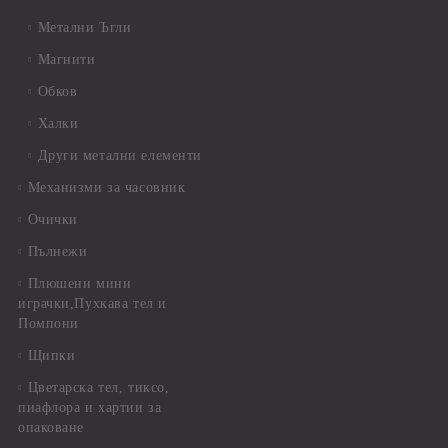
Метални Ъгли
Магнити
Обков
Халки
Други метални елементи
Механизми за часовник
Очички
Пълнежи
Плюшени мини
играчки,Пухкава тел и
Помпони
Щипки
Цветарска тел, тиксо,
пиафлора и хартии за
опаковане