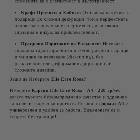
спомените ви с елегантност и дълготрайност.
Крафт Проекти и Хобита
: От изискани кутии за
подаръци до сложни декорации, той е перфектната
основа за творчески експерименти, изискващи
здравина и визуална привлекателност.
Прецизно Изрязване на Елементи
: Неговата
здравина гарантира чисти и точни разрези с щанци
и машини за изрязване (die-cutting), без
разкъсвания или деформации, дори при най-
сложните дизайни.
Защо да Изберете
Elle Erre Rosa
?
Изберете
Картон
Elle Erre Rosa
- A4 - 220 гр/м²
,
когато търсите безкомпромисно качество и здравина
за вашите творчески проекти. Неговият
формат А4
е
универсален и удобен за работа. Вдъхновете се и
творете без граници!