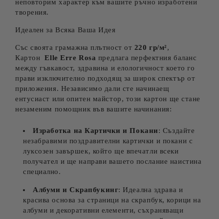
неповторим характер към вашите ръчно изработени
творения.
Идеален за Всяка Ваша Идея
Със своята грамажна плътност от
220 гр/м²
,
Картон
Elle Erre Rosa
предлага перфектния баланс
между гъвкавост, здравина и елологичност което го
прави изключително подходящ за широк спектър от
приложения. Независимо дали сте начинаещ
ентусиаст или опитен майстор, този картон ще стане
незаменим помощник във вашите начинания:
Изработка на Картички и Покани
: Създайте
незабравими поздравителни картички и покани с
луксозен завършек, който ще впечатли всеки
получател и ще направи вашето послание наистина
специално.
Албуми и Скрапбукинг
: Идеална здрава и
красива основа за страници на скрапбук, корици на
албуми и декоративни елементи, съхраняващи