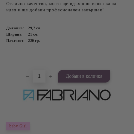
Отлично качество, което ще вдъхнови всяка ваша
идея и ще добави професионален завършек!
Дължина:
29,7
см.
Ширина:
21
см.
Плътност:
220
гр.
Добави в желани
baby Girl