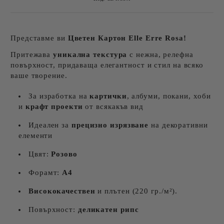
Представме ви
Цветен Картон
Elle Erre Rosa!
Притежава
уникална текстура
с нежнa, релефна
повърхност, придаваща елегантност и стил на всяко
ваше творение.
За изработка на
картички
, албуми, покани, хоби
и
крафт проекти
от всякакъв вид
Идеален за
прецизно изрязване
на декоративни
елементи
Цвят:
Розово
Форамт:
А4
Висококачествен
и плътен (220 гр./м²).
Повърхност:
деликатен рипс