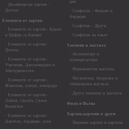
ден
Дизайнерски хартии -
Детски
Салфетки - Фонове и
бордюри
Елементи от хартия
Салфетки - Други
Елементи от хартия - Букви
и Цифри за Банери
Салфетки на пакет
Елементи от хартия -
Тампони и мастила
Детски
Апликатори и
Елементи от хартия -
пулверизатори
Училище, Дипломиране и
Перманентни мастила
Абитуриентски
Пигментни, багрилни и
Елементи от хартия -
тебеширени мастила
Животни, птици, пеперуди
Други тампони и мастила
Елементи от хартия -
Любов, Сватба, Свети
Филц и Вълна
Валентин
Хартии,картони и други
Елементи от хартия -
Дантели, бордюри, ъгли
Перлени хартии и картони