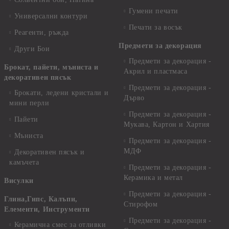
Гумени печати
Универсални контури
Печати за восък
Реагенти, ръжда
Предмети за декорация
Други Бои
Предмети за декорация -
Брокат, пайети, мъниста и
Акрил и пластмаса
декоративен пясък
Предмети за декорация -
Брокати, ледени кристали и
Дърво
мини перли
Предмети за декорация -
Пайети
Мукава, Картон и Хартия
Мъниста
Предмети за декорация -
МДФ
Декоративен пясък и
камъчета
Предмети за декорация -
Керамика и метал
Висулки
Предмети за декорация -
Глина,Гипс, Калъпи,
Стирофом
Елементи, Инструменти
Предмети за декорация -
Керамична смес за отливки