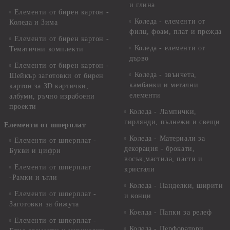
и глина
Елементи от бирен картон -
Коледа - елементи от
Коледа и Зима
филц, фоам, плат и прежда
Елементи от бирен картон -
Коледа - елементи от
Тематични комплекти
дърво
Елементи от бирен картон -
Коледа - звънчета,
Шейкър заготовки от бирен
камбанки и метални
картон за 3D картички,
елементи
албуми, ръчно израбоени
проекти
Коледа - Лампички,
гирлянди, пълнежи и свещи
Елементи от шперплат
Коледа - Материали за
Елементи от шперплат -
декорация - брокати,
Букви и цифри
восък,мастила, пасти и
Елементи от шперплат
кристали
-Рамки и ъгли
Коледа - Панделки, ширити
Елементи от шперплат -
и конци
Заготовки за бижута
Коелда - Папки за релеф
Елементи от шперплат -
Коледа - Перфоратори