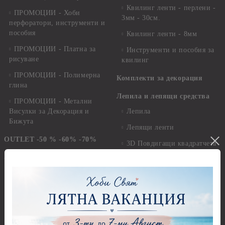
Квилинг ленти - перлени -
ПРОМОЦИИ - Хоби
3мм - 30см.
перфоратори, инструменти и
пособия
Квилинг ленти - 8мм
ПРОМОЦИИ - Платна за
Инструменти и пособия за
рисуване
квилинг
ПРОМОЦИИ - Полимерна
Комплекти за декорация
глина
Лепила и лепящи средства
ПРОМОЦИИ - Метални
Висулки за Декорация и
Лепила
Бижута
Лепящи ленти
OUTLET -50 % -60% -70%
3D Повдигащи квадратчета
и ленти
@-->-- СВАТБА --<--@
Магнити
Сватбени Декупажни
хартии, дизайнерски хартии,
Велкро
картони
Силикон
Сватбени Предмети за
Фото ъгли
декорация