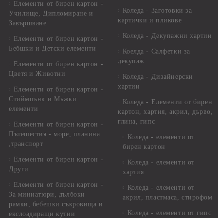
Елементи от бирен картон -
Коледа - Заготовки за
Училище, Дипломиране и
картички и пликове
Завършване
Коледа - Декупажни хартии
Елементи от бирен картон -
Бебшки и Детски елементи
Коелда - Салфетки за
декупаж
Елементи от бирен картон -
Цветя и Животни
Коледа - Дизайнерски
хартии
Елементи от бирен картон -
Стиймпънк и Мъжки
Коледа - Eлементи от бирен
елементи
картон, хартия, акрил, дърво,
глина, гипс
Елементи от бирен картон -
Пътешестия - море, планина
Коледа - елементи от
,транспорт
бирен картон
Елементи от бирен картон -
Коледа - елементи от
Други
хартия
Елементи от бирен картон -
Коледа - елементи от
За миниатюри, дълбоки
акрил, пластмаса, стирофом
рамки, бебешки съкровища и
Коледа - елементи от гипс
екслоадиращи кутии