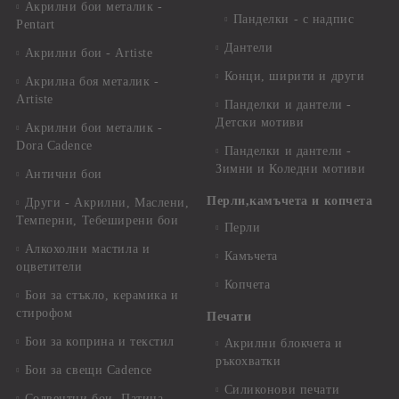
Акрилни бои металик -
Панделки - с надпис
Pentart
Дантели
Акрилни бои - Artiste
Конци, ширити и други
Акрилна боя металик -
Artiste
Панделки и дантели -
Детски мотиви
Акрилни бои металик -
Dora Cadence
Панделки и дантели -
Зимни и Коледни мотиви
Антични бои
Перли,камъчета и копчета
Други - Акрилни, Маслени,
Темперни, Тебеширени бои
Перли
Алкохолни мастила и
Камъчета
оцветители
Копчета
Бои за стъкло, керамика и
стирофом
Печати
Бои за коприна и текстил
Акрилни блокчета и
ръкохватки
Бои за свещи Cadence
Силиконови печати
Солвентни бои, Патина