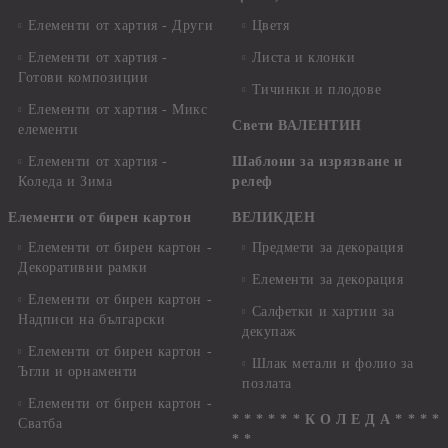
Елементи от хартия - Други
Цветя
Елементи от хартия -
Листа и клонки
Готови композиции
Тичинки и плодове
Елементи от хартия - Микс
Свети ВАЛЕНТИН
елементи
Елементи от хартия -
Шаблони за изрязване и
Коледа и Зима
релеф
Елементи от бирен картон
ВЕЛИКДЕН
Елементи от бирен картон -
Предмети за декорация
Декоративни рамки
Елементи за декорация
Елементи от бирен картон -
Салфетки и хартии за
Надписи на български
декупаж
Елементи от бирен картон -
Шлак метали и фолио за
Ъгли и орнаменти
позлата
Елементи от бирен картон -
* * * * * * К О Л Е Д А * * * *
Сватба
* *