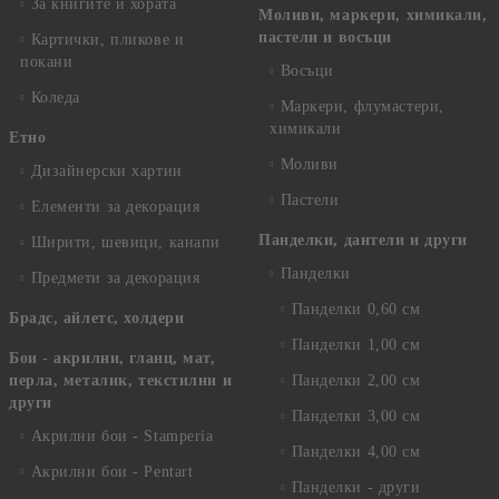
За книгите и хората
Моливи, маркери, химикали,
пастели и восъци
Картички, пликове и
покани
Восъци
Коледа
Маркери, флумастери,
химикали
Етно
Моливи
Дизайнерски хартии
Пастели
Елементи за декорация
Панделки, дантели и други
Ширити, шевици, канапи
Панделки
Предмети за декорация
Панделки 0,60 см
Брадс, айлетс, холдери
Панделки 1,00 см
Бои - акрилни, гланц, мат,
перла, металик, текстилни и
Панделки 2,00 см
други
Панделки 3,00 см
Акрилни бои - Stamperia
Панделки 4,00 см
Акрилни бои - Pentart
Панделки - други