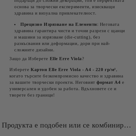
подаръци до сложни декорации, той е перфектната
основа за творчески експерименти, изискващи
здравина и визуална привлекателност.
Прецизно Изрязване на Елементи
: Неговата
здравина гарантира чисти и точни разрези с щанци
и машини за изрязване (die-cutting), без
разкъсвания или деформации, дори при най-
сложните дизайни.
Защо да Изберете
Elle Erre Viola
?
Изберете
Картон
Elle Erre Viola
- A4 - 220 гр/м²
,
когато търсите безкомпромисно качество и здравина
за вашите творчески проекти. Неговият
формат А4
е
универсален и удобен за работа. Вдъхновете се и
творете без граници!
Продукта е подобен или се комбинира добре и със следните продукти :