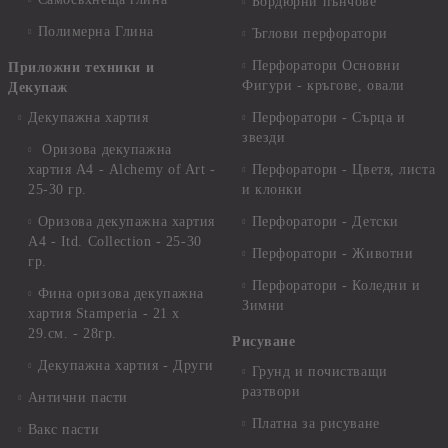
Бордюрни пънчове
Полимерна Глина
Ъглови перфоратори
Перфоратори Основни
Приложни техники и
Фигури - кръгове, овали
Декупаж
Декупажна хартия
Перфоратори - Сърца и
звезди
Оризова декупажна
хартия А4 - Alchemy of Art -
Перфоратори - Цветя, листа
25-30 гр.
и клонки
Оризова декупажна хартия
Перфоратори - Детски
А4 - Itd. Collection - 25-30
Перфоратори - Животни
гр.
Перфоратори - Коледни и
Фина оризова декупажна
Зимни
хартия Stamperia - 21 х
29.см. - 28гр.
Рисуване
Декупажна хартия - Други
Грунд и почистващи
разтвори
Антични пасти
Платна за рисуване
Вакс пасти