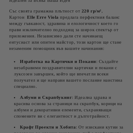
Идеален за Всяка Ваша Идея
Със своята грамажна плътност от
220 гр/м²
,
Картон
Elle Erre Viola
предлага перфектния баланс
между гъвкавост, здравина и елологичност което го
прави изключително подходящ за широк спектър от
приложения. Независимо дали сте начинаещ
ентусиаст или опитен майстор, този картон ще стане
незаменим помощник във вашите начинания:
Изработка на Картички и Покани
: Създайте
незабравими поздравителни картички и покани с
луксозен завършек, който ще впечатли всеки
получател и ще направи вашето послание наистина
специално.
Албуми и Скрапбукинг
: Идеална здрава и
красива основа за страници на скрапбук, корици на
албуми и декоративни елементи, съхраняващи
спомените ви с елегантност и дълготрайност.
Крафт Проекти и Хобита
: От изискани кутии за