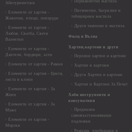
Перманентни мастила
Абитуриентски
Пигментни, багрилни и
Елементи от хартия -
тебеширени мастила
Животни, птици, пеперуди
Други тампони и мастила
Елементи от хартия -
Любов, Сватба, Свети
Филц и Вълна
Валентин
Хартии,картони и други
Елементи от хартия -
Дантели, бордюри, ъгли
Перлени хартии и картони
Елементи от хартия - Рамки
Хартии и картони
Елементи от хартия - Цветя,
Други Хартии и картони
листа и клони
Хартии и Картони За Печат
Елементи от хартия - За
Жени
Хоби инструменти и
консумативи
Елементи от хартия - За
Предпазни
Мъже
самовъзстановяващи
Елементи от хартия -
подложки
Морски
Режещи, пробиващи и