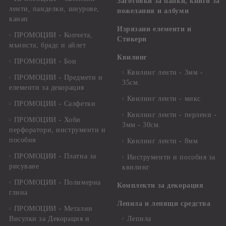
Заготовки за папки, книги за
ленти, панделки, шнурове,
пожелания и албуми
канап
Изрязани елементи и
ПРОМОЦИИ - Копчета,
Стикери
мъниста, брадс и айлет
Квилинг
ПРОМОЦИИ - Бои
Квилинг ленти - 3мм -
ПРОМОЦИИ - Предмети и
35см.
елементи за декорация
Квилинг ленти - микс
ПРОМОЦИИ - Салфетки
Квилинг ленти - перлени -
ПРОМОЦИИ - Хоби
3мм - 30см.
перфоратори, инструменти и
пособия
Квилинг ленти - 8мм
ПРОМОЦИИ - Платна за
Инструменти и пособия за
рисуване
квилинг
ПРОМОЦИИ - Полимерна
Комплекти за декорация
глина
Лепила и лепящи средства
ПРОМОЦИИ - Метални
Висулки за Декорация и
Лепила