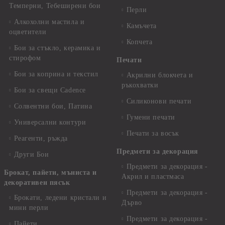
Темперни, Тебеширени бои
Перли
Алкохолни мастила и
Камъчета
оцветители
Копчета
Бои за стъкло, керамика и
стирофом
Печати
Бои за коприна и текстил
Акрилни блокчета и
ръкохватки
Бои за свещи Cadence
Силиконови печати
Солвентни бои, Патина
Гумени печати
Универсални контури
Печати за восък
Реагенти, ръжда
Предмети за декорация
Други Бои
Предмети за декорация -
Брокат, пайети, мъниста и
Акрил и пластмаса
декоративен пясък
Предмети за декорация -
Брокати, ледени кристали и
Дърво
мини перли
Предмети за декорация -
Пайети