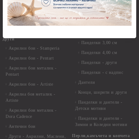
Панделки
Предмети за декорация
Панделки 0,60 см
Брадс, айлетс, холдери
Панделки 1,00 см
Бои - акрилни, гланц, мат,
перла, металик, текстилни и
Панделки 2,00 см
други
Панделки 3,00 см
Акрилни бои - Stamperia
Панделки 4,00 см
Акрилни бои - Pentart
Панделки - други
Акрилни бои металик -
Панделки - с надпис
Pentart
Дантели
Акрилни бои - Artiste
Конци, ширити и други
Акрилна боя металик -
Artiste
Панделки и дантели -
Детски мотиви
Акрилни бои металик -
Dora Cadence
Панделки и дантели -
Зимни и Коледни мотиви
Антични бои
Перли,камъчета и копчета
Други - Акрилни, Маслени,