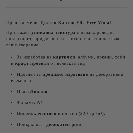
Представме ви
Цветен Картон
Elle Erre Viola!
Притежава
уникална текстура
с нежнa, релефна
повърхност, придаваща елегантност и стил на всяко
ваше творение.
За изработка на
картички
, албуми, покани, хоби
и
крафт проекти
от всякакъв вид
Идеален за
прецизно изрязване
на декоративни
елементи
Цвят:
Лилаво
Форамт:
А4
Висококачествен
и плътен (220 гр./м²).
Повърхност:
деликатен рипс