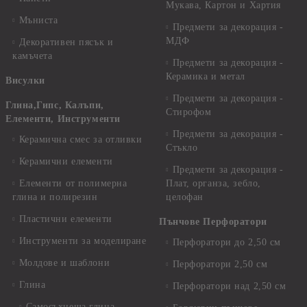
Мукава, Картон и Хартия
Мъниста
Предмети за декорация -
МДФ
Декоративен пясък и
камъчета
Предмети за декорация -
Керамика и метал
Висулки
Предмети за декорация -
Глина,Гипс, Калъпи,
Стирофом
Елементи, Инструменти
Предмети за декорация -
Керамична смес за отливки
Стъкло
Керамични елементи
Предмети за декорация -
Елементи от полимерна
Плат, органза, зебло,
глина и полирезин
целофан
Пластични елементи
Пънчове Перфоратори
Инструменти за моделиране
Перфоратори до 2,50 см
Молдове и шаблони
Перфоратори 2,50 см
Глина
Перфоратори над 2,50 см
Самосъхнеща глина