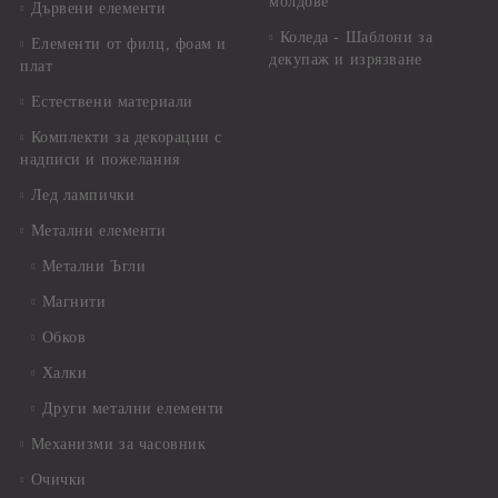
молдове
Дървени елементи
Коледа - Шаблони за
Елементи от филц, фоам и
декупаж и изрязване
плат
Естествени материали
Комплекти за декорации с
надписи и пожелания
Лед лампички
Метални елементи
Метални Ъгли
Магнити
Обков
Халки
Други метални елементи
Механизми за часовник
Очички