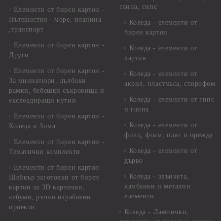
глина, гипс
Елементи от бирен картон -
Пътешестия - море, планина
Коледа - елементи от
,транспорт
бирен картон
Елементи от бирен картон -
Коледа - елементи от
Други
хартия
Елементи от бирен картон -
Коледа - елементи от
За миниатюри, дълбоки
акрил, пластмаса, стирофом
рамки, бебешки съкровища и
Коледа - елементи от гипс
екслоадиращи кутии
и глина
Елементи от бирен картон -
Коледа - елементи от
Коледа и Зима
филц, фоам, плат и прежда
Елементи от бирен картон -
Коледа - елементи от
Тематични комплекти
дърво
Елементи от бирен картон -
Коледа - звънчета,
Шейкър заготовки от бирен
камбанки и метални
картон за 3D картички,
елементи
албуми, ръчно израбоени
проекти
Коледа - Лампички,