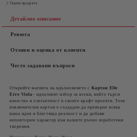
Оцени продукта
Детайлно описание
Ревюта
Отзиви и оценка от клиенти
Често задавани въпроси
Открийте магията на вдъхновеието с
Карто
н Elle
Erre Viola
– идеалният избор за всеки, който търси
качество и елегантност в своите крафт проекти. Този
изключителен картон е създаден да превърне всяка
ваша идея в блестяща реалност и да добави
неповторим характер към вашите ръчно изработени
творения.