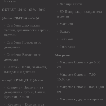
Бижута
Лепящи ленти
OUTLET -50 % -60% -70%
3D Повдигащи квадратчета
и ленти
@-->-- СВАТБА --<--@
Магнити
Сватбени Декупажни
хартии, дизайнерски хартии,
Велкро
картони
Силикон
Сватбени Предмети за
Фото ъгли
декорация
Сватбени Елементи за
Макраме
декораци
Макраме Основи - до 6,00
Сватба - Перли, камъчета,
см
панделки и дантели
Макраме Основи - 7,00 -
15,00 см
--<--@ КРЪЩЕНЕ @-->--
Макраме Основи - над 15,00
Кръщене - Предмети за
см
декорация - Кутии, Папки,
Бутилки, Книги
Макраме - Други материали
Кръщене - Елементи за