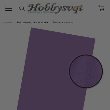
Начало
Хартии,картони и други
Хартии и картони