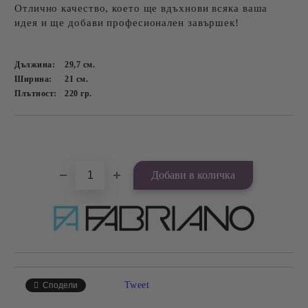
Отлично качество, което ще вдъхнови всяка ваша
идея и ще добави професионален завършек!
Дължина:
29,7
см.
Ширина:
21
см.
Плътност:
220
гр.
Добави в желани
Tweet
Сподели