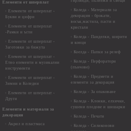
гирлянди, пълнежи и свещи
Елементи от шперплат
Коледа - Материали за
Елементи от шперплат -
декорация - брокати,
Букви и цифри
восък,мастила, пасти и
Елементи от шперплат
кристали
-Рамки и ъгли
Коледа - Панделки, ширити
Елементи от шперплат -
и конци
Заготовки за бижута
Коелда - Папки за релеф
Елементи от шперплат -
Коледа - Перфоратори
Етно елементи и музикални
(пънчове)
инструменти
Коледа - Предмети и
Елементи от шперплат -
елементи за декорация
Зимни и Коледни
Коледа - За опаковане
Елементи от шперплат -
Други
Коледа - Kлонки, елхички,
сушени плодове и шишарки
Елементи и материали за
декорация
Коледа - Печати
Акрил и пластмаса
Коледа - Силиконови