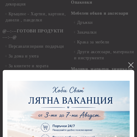
Опаковки
декорация
Мебелен обков и аксесоари
Кръщене - Хартии, картони,
данели , панделки
Дръжки
@--:---ГОТОВИ ПРОДУКТИ
Закачалки
---:--@
Крака за мебели
Персанализирани подаръци
Други аксесоари, материали
За дома и уюта
и инструменти
За книгите и хората
Моливи, маркери, химикали,
пастели и восъци
Картички, пликове и
покани
Восъци
Коледа
Маркери, флумастери,
химикали
Етно
Моливи
Дизайнерски хартии
Пастели
Елементи за декорация
Панделки, дантели и други
Ширити, шевици, канапи