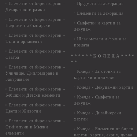
Елементи от бирен картон -
Предмети за декорация
Декоративни рамки
Елементи за декорация
Елементи от бирен картон -
Салфетки и хартии за
Надписи на български
декупаж
Елементи от бирен картон -
Шлак метали и фолио за
Ъгли и орнаменти
позлата
Елементи от бирен картон -
* * * * * * К О Л Е Д А * * * *
Сватба
* *
Елементи от бирен картон -
Коледа - Заготовки за
Училище, Дипломиране и
картички и пликове
Завършване
Коледа - Декупажни хартии
Елементи от бирен картон -
Бебшки и Детски елементи
Коелда - Салфетки за
декупаж
Елементи от бирен картон -
Цветя и Животни
Коледа - Дизайнерски
хартии
Елементи от бирен картон -
Стиймпънк и Мъжки
Коледа - Eлементи от бирен
елементи
картон, хартия, акрил, дърво,