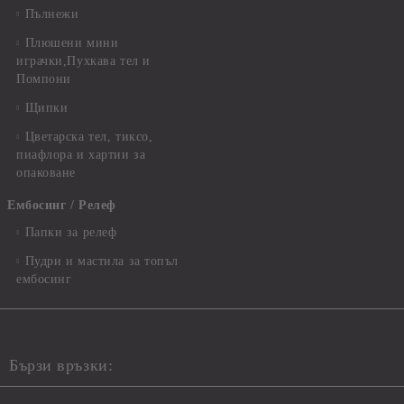
Пълнежи
Плюшени мини
играчки,Пухкава тел и
Помпони
Щипки
Цветарска тел, тиксо,
пиафлора и хартии за
опаковане
Ембосинг / Релеф
Папки за релеф
Пудри и мастила за топъл
ембосинг
Бързи връзки: