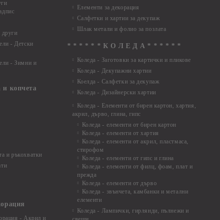
уги
Елементи за декорация
адпис
Салфетки и хартии за декупаж
Шлак метали и фолио за позлата
 други
ели - Детски
* * * * * * К О Л Е Д А * * * * * *
Коледа - Заготовки за картички и пликове
ели - Зимни и
Коледа - Декупажни хартии
Коелда - Салфетки за декупаж
 и копчета
Коледа - Дизайнерски хартии
Коледа - Eлементи от бирен картон, хартия,
акрил, дърво, глина, гипс
Коледа - елементи от бирен картон
Коледа - елементи от хартия
Коледа - елементи от акрил, пластмаса,
стирофом
а и ръкохватки
Коледа - елементи от гипс и глина
ати
Коледа - елементи от филц, фоам, плат и
прежда
Коледа - елементи от дърво
Коледа - звънчета, камбанки и метални
елементи
корация
Коледа - Лампички, гирлянди, пълнежи и
орация - Акрил и
свещи