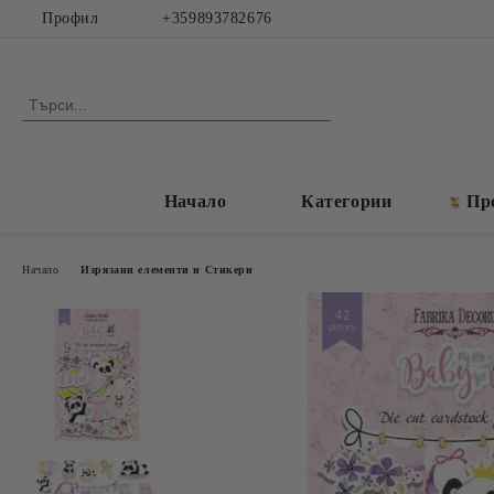
Профил
+359893782676
Начало
Категории
Пр
Начало
Изрязани елементи и Стикери