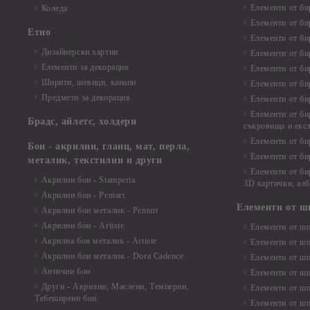
Елементи от би
Коледа
Елементи от би
Етно
Елементи от би
Дизайнерски хартии
Елементи от би
Елементи за декорация
Елементи от би
Ширити, шевици, канапи
Елементи от би
Предмети за декорация
Елементи от би
Елементи от би
Брадс, айлетс, холдери
съкровища и екс
Елементи от би
Бои - акрилни, гланц, мат, перла,
Елементи от би
металик, текстилни и други
Елементи от би
Акрилни бои - Stamperia
3D картички, ал
Акрилни бои - Pentart
Елементи от ш
Акрилни бои металик - Pentart
Акрилни бои - Artiste
Елементи от шп
Акрилна боя металик - Artiste
Елементи от шп
Акрилни бои металик - Dora Cadence
Елементи от шп
Антични бои
Елементи от шп
Други - Акрилни, Маслени, Темперни,
Елементи от шп
Тебеширени бои
Елементи от шп