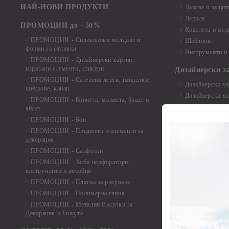
НАЙ-НОВИ ПРОДУКТИ
Лакове и защит
Лепила
ПРОМОЦИИ до - 50%
Краклета и ме
ПРОМОЦИИ - Силиконови молдове и
Шаблони
форми за отливки
Инструменти и
ПРОМОЦИИ - Дизайнерски хартии,
изрязани елементи, стикери
Дизайнерски х
ПРОМОЦИИ - Сатенени ленти, панделки,
Дизайнерски хар
шнурове, канап
Дизайнерски хар
ПРОМОЦИИ - Копчета, мъниста, брадс и
Дизайнерски хар
айлет
Дизайнерски ха
ПРОМОЦИИ - Бои
Дизайнерски хар
ПРОМОЦИИ - Предмети и елементи за
декорация
Дизайнерски ха
ПРОМОЦИИ - Салфетки
Дизайнерски ха
ПРОМОЦИИ - Хоби перфоратори,
Дизайнерски ха
инструменти и пособия
Елементи от х
ПРОМОЦИИ - Платна за рисуване
ПРОМОЦИИ - Полимерна глина
Елементи от ха
ПРОМОЦИИ - Метални Висулки за
Елементи от ха
Декорация и Бижута
Елементи от ха