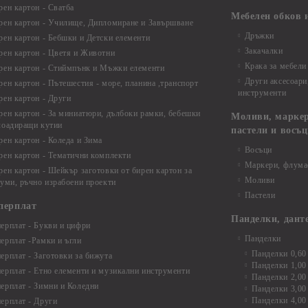
рен картон - Сватба
Мебелен обков 
рен картон - Училище, Дипломиране и Завършване
Дръжки
рен картон - Бебшки и Детски елементи
Закачалки
рен картон - Цветя и Животни
Крака за мебели
рен картон - Стиймпънк и Мъжки елементи
Други аксесоари
рен картон - Пътешестия - море, планина ,транспорт
инструменти
рен картон - Други
рен картон - За миниатюри, дълбоки рамки, бебешки
Моливи, маркер
лоадиращи кутии
пастели и восъ
рен картон - Коледа и Зима
Восъци
рен картон - Тематични комплекти
Маркери, флума
рен картон - Шейкър заготовки от бирен картон за
Моливи
буми, ръчно израбоени проекти
Пастели
перплат
Панделки, дант
ерплат - Букви и цифри
Панделки
ерплат -Рамки и ъгли
Панделки 0,60
ерплат - Заготовки за бижута
Панделки 1,00
ерплат - Етно елементи и музикални инструменти
Панделки 2,00
ерплат - Зимни и Коледни
Панделки 3,00
Панделки 4,00
ерплат - Други