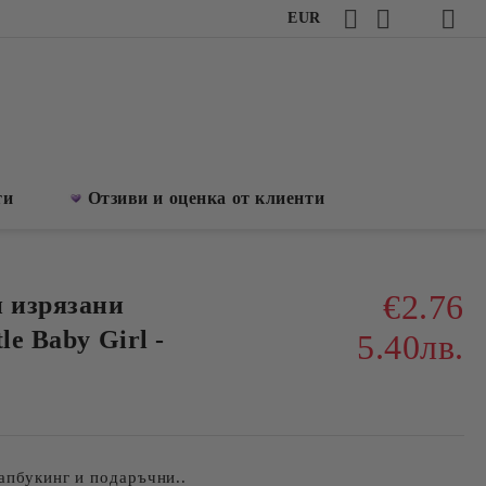
EUR
ти
Отзиви и оценка от клиенти
€2.76
и изрязани
le Baby Girl -
5.40лв.
апбукинг и подаръчни..