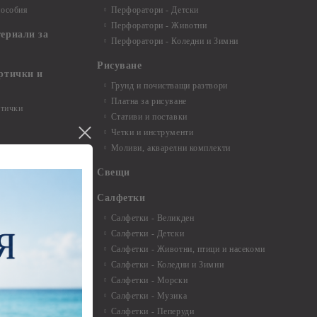
пособия
Перфоратори - Детски
Перфоратори - Животни
териали за
Перфоратори - Коледни и Зимни
Рисуване
артички и
Грунд и почистващи разтвори
Платна за рисуване
ртички
Стативи и поставки
Четки и инструменти
пки, книги за
Моливи, акварелни комплекти
буми
Свещи
нти и
Салфетки
Салфетки - Великден
Салфетки - Детски
 3мм - 35см.
Салфетки - Животни, птици и насекоми
 микс
Салфетки - Коледни и Зимни
 перлени - 3мм -
Салфетки - Морски
Салфетки - Музика
 8мм
Салфетки - Пеперуди