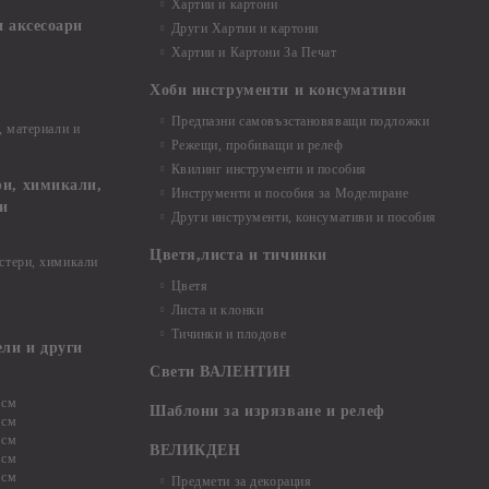
Хартии и картони
и аксесоари
Други Хартии и картони
Хартии и Картони За Печат
Хоби инструменти и консумативи
Предпазни самовъзстановяващи подложки
, материали и
Режещи, пробиващи и релеф
Квилинг инструменти и пособия
и, химикали,
Инструменти и пособия за Моделиране
ци
Други инструменти, консумативи и пособия
Цветя,листа и тичинки
стери, химикали
Цветя
Листа и клонки
Тичинки и плодове
ели и други
Свети ВАЛЕНТИН
 см
Шаблони за изрязване и релеф
 см
 см
ВЕЛИКДЕН
 см
 см
Предмети за декорация