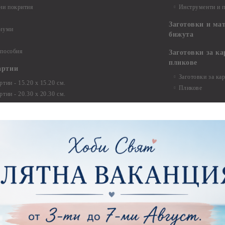
ни покрития
Инструменти и 
Заготовки и ма
диуми
бижута
 пособия
Заготовки за к
пликове
артии
Заготовки за ка
тии - 15.20 х 15.20 см.
Пликове
тии - 20.30 х 20.30 см.
тии - 30.50 х 30.50 см.
Заготовки за па
пожелания и ал
ртии - 21,00 х 29,70 см
тии - 15.20 x 30.50 см.
Изрязани елеме
ртии - други
Стикери
ртии - Сватби
ртии - Детски
Квилинг
Квилинг ленти -
артия
Квилинг ленти -
ртия - Букви и Цифри за Банери
Квилинг ленти -
ртия - Детски
30см.
ртия - Училище, Дипломиране и Абитуриентски
Квилинг ленти -