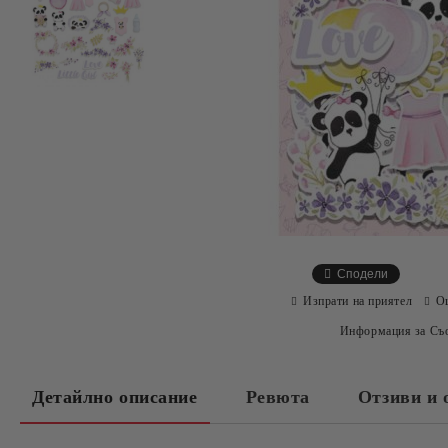
Сподели
Изпрати на приятел
О
Информация за Съо
Детайлно описание
Ревюта
Отзиви и 