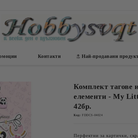
омоции
Контакти
Най-продавани продук
Комплект тагове 
елементи - My Litt
42бр.
Код:
FDDCS-04024
Перфектни за картички, скр