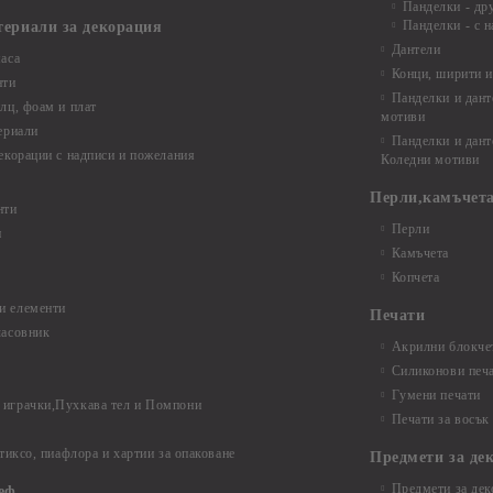
Панделки - др
Панделки - с н
териали за декорация
Дантели
аса
Конци, ширити и
нти
Панделки и дант
лц, фоам и плат
мотиви
ериали
Панделки и дант
екорации с надписи и пожелания
Коледни мотиви
Перли,камъчета
нти
Перли
и
Камъчета
Копчета
и елементи
Печати
часовник
Акрилни блокчет
Силиконови печ
Гумени печати
играчки,Пухкава тел и Помпони
Печати за восък
 тиксо, пиафлора и хартии за опаковане
Предмети за де
Предмети за дек
еф