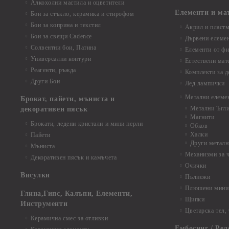
Алкохолни мастила и оцветители
Елементи и ма
Бои за стъкло, керамика и стирофом
Бои за коприна и текстил
Акрил и пластм
Бои за свещи Cadence
Дървени елеме
Солвентни бои, Патина
Елементи от фи
Универсални контури
Естествени мат
Реагенти, ръжда
Комплекти за д
Други Бои
Лед лампички
Метални елеме
Брокат, пайети, мъниста и
Метални Ъгл
декоративен пясък
Магнити
Брокати, ледени кристали и мини перли
Обков
Халки
Пайети
Други металн
Мъниста
Механизми за 
Декоративен пясък и камъчета
Очички
Висулки
Пълнежи
Плюшени мини 
Глина,Гипс, Калъпи, Елементи,
Щипки
Инструменти
Цветарска тел,
Керамична смес за отливки
Ембосинг / Рел