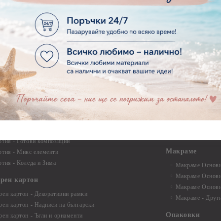
ртия - Животни, птици, пеперуди
Инструменти и п
ртия - Любов, Сватба, Свети Валентин
квилинг
ртия - Дантели, бордюри, ъгли
Комплекти за д
ртия - Рамки
ртия - Цветя, листа и клони
Лепила и лепящ
ртия - За Жени
Лепила
ртия - За Мъже
Лепящи ленти
ртия - Морски
3D Повдигащи к
ртия - Къщи, Врати, Прозорци, Огради, Фенери
ленти
ртия - Пътешествия и Фото моменти
Магнити
тия - Такове, табелки, етикети
Велкро
ртия - Многопластови елементи
Силикон
ртия - Други
Фото ъгли
ртия - Готови композиции
Макраме
ртия - Микс елементи
ртия - Коледа и Зима
Макраме Основи 
Макраме Основи 
ирен картон
Макраме Основи 
рен картон - Декоративни рамки
Макраме - Друг
рен картон - Надписи на български
Опаковки
рен картон - Ъгли и орнаменти