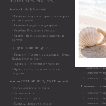
Елементи от ха
OUTLET -50 % -60% -70%
Елементи от ха
@-->-- СВАТБА --<--@
Елементи от ха
Елементи от ха
Сватбени Декупажни хартии, дизайнерски
хартии, картони
Елементи от ха
Сватбени Предмети за декорация
Елементи от ха
Сватбени Елементи за декораци
Елементи от ха
Сватба - Перли, камъчета, панделки и
Елементи от ха
дантели
Елементи от ха
Елементи от ха
--<--@ КРЪЩЕНЕ @-->--
Елементи то хар
Кръщене - Предмети за декорация - Кутии,
Елементи от ха
Папки, Бутилки, Книги
Елементи от ха
Кръщене - Елементи за декорация
Елементи от ха
Кръщене - Хартии, картони, данели ,
Елементи от ха
панделки
Елементи от ха
@--:---ГОТОВИ ПРОДУКТИ ---:--@
Елементи от б
Персанализирани подаръци
Елементи от би
За дома и уюта
Елементи от би
За книгите и хората
Елементи от би
Картички, пликове и покани