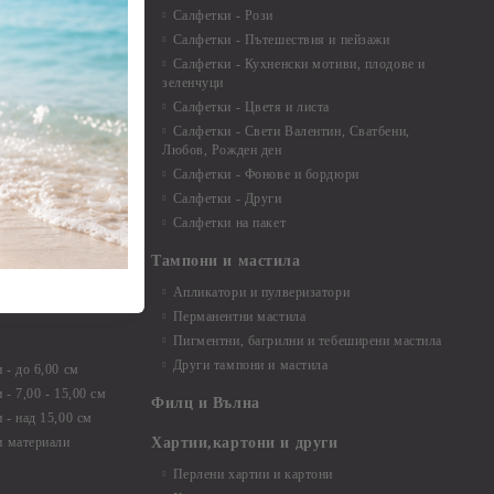
особия за
Салфетки - Рози
Салфетки - Пътешествия и пейзажи
екорация
Салфетки - Кухненски мотиви, плодове и
зеленчуци
и средства
Салфетки - Цветя и листа
Салфетки - Свети Валентин, Сватбени,
Любов, Рожден ден
Салфетки - Фонове и бордюри
вадратчета и
Салфетки - Други
Салфетки на пакет
Тампони и мастила
Апликатори и пулверизатори
Перманентни мастила
Пигментни, багрилни и тебеширени мастила
Други тампони и мастила
- до 6,00 см
- 7,00 - 15,00 см
Филц и Вълна
- над 15,00 см
и материали
Хартии,картони и други
Перлени хартии и картони