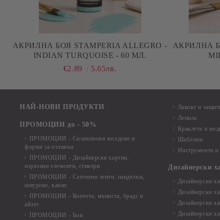
АКРИЛНА БОЯ STAMPERIA ALLEGRO -
АКРИЛНА Б
INDIAN TURQUOISE - 60 МЛ.
MI
€2.89
5.65лв.
НАЙ-НОВИ ПРОДУКТИ
Лакове и защит
Лепила
ПРОМОЦИИ до - 50%
Краклета и ме
ПРОМОЦИИ - Силиконови молдове и
Шаблони
форми за отливки
Инструменти и
ПРОМОЦИИ - Дизайнерски хартии,
изрязани елементи, стикери
Дизайнерски х
ПРОМОЦИИ - Сатенени ленти, панделки,
Дизайнерски хар
шнурове, канап
Дизайнерски хар
ПРОМОЦИИ - Копчета, мъниста, брадс и
Дизайнерски хар
айлет
Дизайнерски ха
ПРОМОЦИИ - Бои