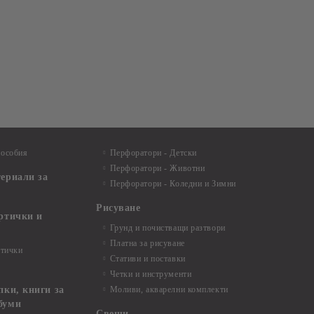
пособия
Перфоратори - Детски
Перфоратори - Животни
териали за
Перфоратори - Коледни и Зимни
Рисуване
артички и
Грунд и почистващи разтвори
Платна за рисуване
ртички
Стативи и поставки
Четки и инструменти
пки, книги за
Моливи, акварелни комплекти
буми
Свещи