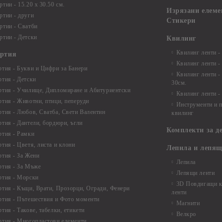
тии - 15.20 x 30.50 см.
Изрязани елеме
ртии - други
Стикери
ртии - Сватби
ртии - Детски
Квилинг
Квилинг ленти -
артия
Квилинг ленти -
ртия - Букви и Цифри за Банери
Квилинг ленти -
ртия - Детски
30см.
ртия - Училище, Дипломиране и Абитуриентски
Квилинг ленти -
ртия - Животни, птици, пеперуди
Инструменти и п
ртия - Любов, Сватба, Свети Валентин
квилинг
ртия - Дантели, бордюри, ъгли
Комплекти за д
ртия - Рамки
ртия - Цветя, листа и клони
Лепила и лепящ
ртия - За Жени
Лепила
ртия - За Мъже
Лепящи ленти
ртия - Морски
3D Повдигащи к
ртия - Къщи, Врати, Прозорци, Огради, Фенери
ленти
ртия - Пътешествия и Фото моменти
Магнити
тия - Такове, табелки, етикети
Велкро
ртия - Многопластови елементи