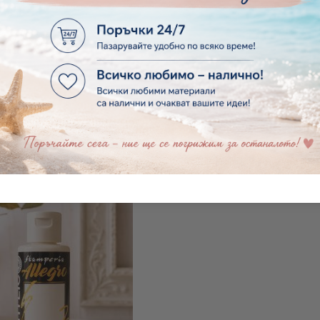
ОЯ STAMPERIA ALLEGRO -
АКРИЛНА БОЯ STAMPERIA
ORANGE - 60 МЛ.
BRICK RED - 60 
€2.89
5.65лв.
€2.89
5.65лв.