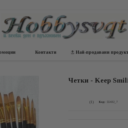
омоции
Контакти
Най-продавани продук
Четки - Keep Smili
(1)
Код:
55432_7