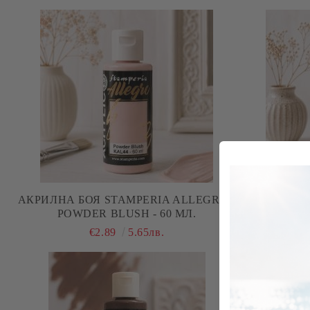
АКРИЛНА БОЯ STAMPERIA ALLEGRO -
АКРИЛНА Б
POWDER BLUSH - 60 МЛ.
EAR
€2.89
5.65лв.