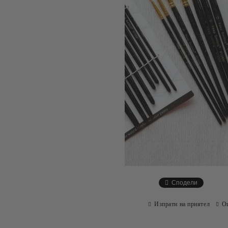
Сподели
Изпрати на приятел
О