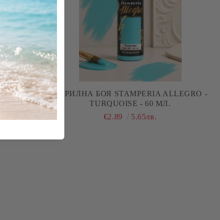
 ALLEGRO -
АКРИЛНА БОЯ STAMPERIA ALLEGRO -
МЛ.
TURQUOISE - 60 МЛ.
€2.89
5.65лв.