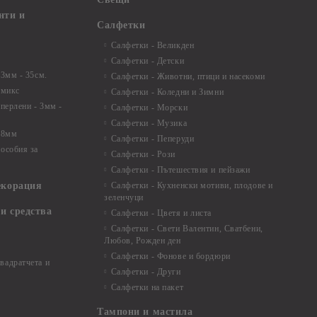
нти и
Салфетки
Салфетки - Великден
Салфетки - Детски
 3мм - 35см.
Салфетки - Животни, птици и насекоми
 микс
Салфетки - Коледни и Зимни
 перлени - 3мм -
Салфетки - Морски
Салфетки - Музика
 8мм
Салфетки - Пеперуди
особия за
Салфетки - Рози
Салфетки - Пътешествия и пейзажи
екорация
Салфетки - Кухненски мотиви, плодове и
зеленчуци
и средства
Салфетки - Цветя и листа
Салфетки - Свети Валентин, Сватбени,
Любов, Рожден ден
Салфетки - Фонове и бордюри
вадратчета и
Салфетки - Други
Салфетки на пакет
Тампони и мастила