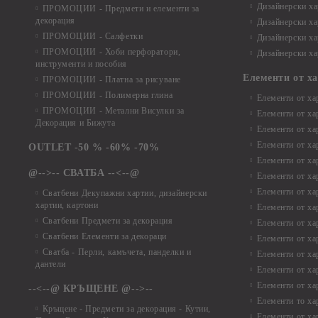
Дизайнерски хар
ПРОМОЦИИ - Предмети и елементи за
декорация
Дизайнерски ха
ПРОМОЦИИ - Салфетки
Дизайнерски ха
ПРОМОЦИИ - Хоби перфоратори,
Дизайнерски ха
инструменти и пособия
Елементи от х
ПРОМОЦИИ - Платна за рисуване
ПРОМОЦИИ - Полимерна глина
Елементи от ха
ПРОМОЦИИ - Метални Висулки за
Елементи от ха
Декорация и Бижута
Елементи от ха
Елементи от ха
OUTLET -50 % -60% -70%
Елементи от ха
@-->-- СВАТБА --<--@
Елементи от ха
Елементи от ха
Сватбени Декупажни хартии, дизайнерски
хартии, картони
Елементи от ха
Сватбени Предмети за декорация
Елементи от ха
Сватбени Елементи за декораци
Елементи от ха
Сватба - Перли, камъчета, панделки и
Елементи от ха
дантели
Елементи от ха
Елементи от ха
--<--@ КРЪЩЕНЕ @-->--
Елементи то хар
Кръщене - Предмети за декорация - Кутии,
Елементи от ха