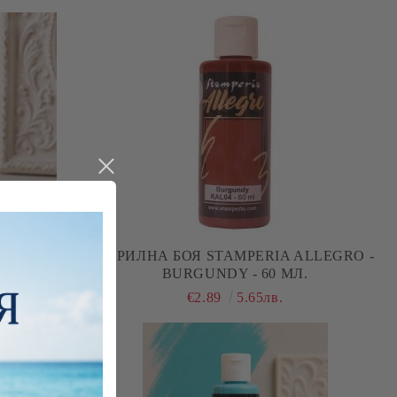
 ALLEGRO -
АКРИЛНА БОЯ STAMPERIA ALLEGRO -
.
BURGUNDY - 60 МЛ.
€2.89
5.65лв.