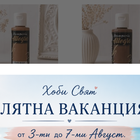
ОЯ STAMPERIA ALLEGRO -
АКРИЛНА БОЯ STAMPERIA
TH BROWN - 60 МЛ.
EARTH - 60 МЛ
€2.89
5.65лв.
€2.89
5.65лв.