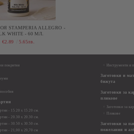
ОЯ STAMPERIA ALLEGRO -
LK WHITE - 60 МЛ.
€2.89
5.65лв.
ни покрития
Инструменти и 
Заготовки и ма
диуми
бижута
 пособия
Заготовки за к
пликове
артии
Заготовки за ка
тии - 15.20 х 15.20 см.
Пликове
тии - 20.30 х 20.30 см.
тии - 30.50 х 30.50 см.
Заготовки за па
пожелания и ал
ртии - 21,00 х 29,70 см