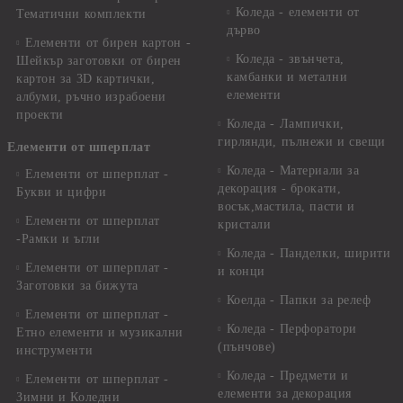
Коледа - елементи от
Тематични комплекти
дърво
Елементи от бирен картон -
Коледа - звънчета,
Шейкър заготовки от бирен
камбанки и метални
картон за 3D картички,
елементи
албуми, ръчно израбоени
проекти
Коледа - Лампички,
гирлянди, пълнежи и свещи
Елементи от шперплат
Коледа - Материали за
Елементи от шперплат -
декорация - брокати,
Букви и цифри
восък,мастила, пасти и
Елементи от шперплат
кристали
-Рамки и ъгли
Коледа - Панделки, ширити
Елементи от шперплат -
и конци
Заготовки за бижута
Коелда - Папки за релеф
Елементи от шперплат -
Коледа - Перфоратори
Етно елементи и музикални
(пънчове)
инструменти
Коледа - Предмети и
Елементи от шперплат -
елементи за декорация
Зимни и Коледни