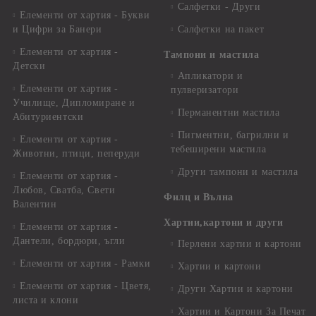
Салфетки - Други
Елементи от хартия - Букви
и Цифри за Банери
Салфетки на пакет
Елементи от хартия -
Тампони и мастила
Детски
Апликатори и
Елементи от хартия -
пулверизатори
Училище, Дипломиране и
Перманентни мастила
Абитуриентски
Пигментни, багрилни и
Елементи от хартия -
тебеширени мастила
Животни, птици, пеперуди
Други тампони и мастила
Елементи от хартия -
Любов, Сватба, Свети
Филц и Вълна
Валентин
Хартии,картони и други
Елементи от хартия -
Дантели, бордюри, ъгли
Перлени хартии и картони
Елементи от хартия - Рамки
Хартии и картони
Елементи от хартия - Цветя,
Други Хартии и картони
листа и клони
Хартии и Картони За Печат