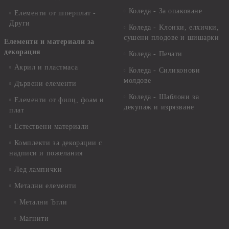
Коледа - За опаковане
Елементи от шперплат -
Други
Коледа - Kлонки, елхички,
сушени плодове и шишарки
Елементи и материали за
декорация
Коледа - Печати
Акрил и пластмаса
Коледа - Силиконови
молдове
Дървени елементи
Коледа - Шаблони за
Елементи от филц, фоам и
декупаж и изрязване
плат
Естествени материали
Комплекти за декорации с
надписи и пожелания
Лед лампички
Метални елементи
Метални Ъгли
Магнити