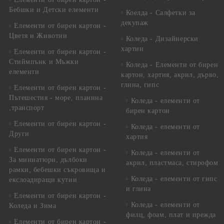
Бебшки и Детски елементи
Коелда - Салфетки за
декупаж
Елементи от бирен картон -
Цветя и Животни
Коледа - Дизайнерски
хартии
Елементи от бирен картон -
Стиймпънк и Мъжки
Коледа - Eлементи от бирен
елементи
картон, хартия, акрил, дърво,
глина, гипс
Елементи от бирен картон -
Пътешестия - море, планина
Коледа - елементи от
,транспорт
бирен картон
Елементи от бирен картон -
Коледа - елементи от
Други
хартия
Елементи от бирен картон -
Коледа - елементи от
За миниатюри, дълбоки
акрил, пластмаса, стирофом
рамки, бебешки съкровища и
Коледа - елементи от гипс
екслоадиращи кутии
и глина
Елементи от бирен картон -
Коледа - елементи от
Коледа и Зима
филц, фоам, плат и прежда
Елементи от бирен картон -