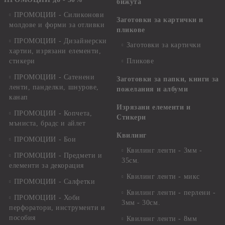
бижута
ПРОМОЦИИ - Силиконови
Заготовки за картички и
молдове и форми за отливки
пликове
ПРОМОЦИИ - Дизайнерски
Заготовки за картички
хартии, изрязани елементи,
стикери
Пликове
ПРОМОЦИИ - Сатенени
Заготовки за папки, книги за
ленти, панделки, шнурове,
пожелания и албуми
канап
Изрязани елементи и
ПРОМОЦИИ - Копчета,
Стикери
мъниста, брадс и айлет
Квилинг
ПРОМОЦИИ - Бои
Квилинг ленти - 3мм -
ПРОМОЦИИ - Предмети и
35см.
елементи за декорация
Квилинг ленти - микс
ПРОМОЦИИ - Салфетки
Квилинг ленти - перлени -
ПРОМОЦИИ - Хоби
3мм - 30см.
перфоратори, инструменти и
пособия
Квилинг ленти - 8мм