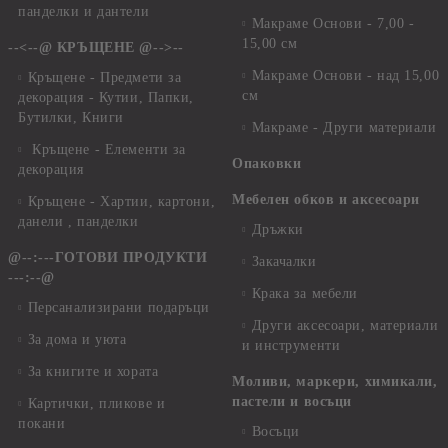
панделки и дантели
Макраме Основи - 7,00 -
15,00 см
--<--@ КРЪЩЕНЕ @-->--
Макраме Основи - над 15,00
Кръщене - Предмети за
см
декорация - Кутии, Папки,
Бутилки, Книги
Макраме - Други материали
Кръщене - Елементи за
Опаковки
декорация
Мебелен обков и аксесоари
Кръщене - Хартии, картони,
данели , панделки
Дръжки
@--:---ГОТОВИ ПРОДУКТИ
Закачалки
---:--@
Крака за мебели
Персанализирани подаръци
Други аксесоари, материали
За дома и уюта
и инструменти
За книгите и хората
Моливи, маркери, химикали,
пастели и восъци
Картички, пликове и
покани
Восъци