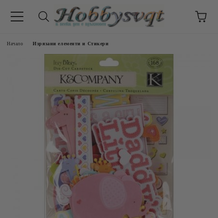
Начало
Изрязани елементи и Стикери