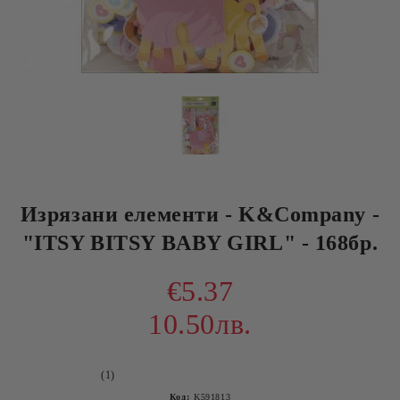
Изрязани елементи - K&Company -
"ITSY BITSY BABY GIRL" - 168бр.
€5.37
10.50лв.
(1)
Код:
K591813