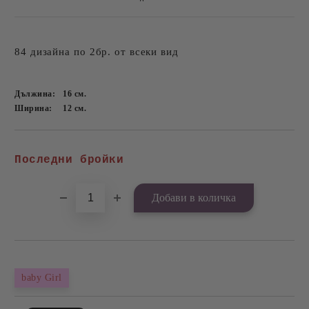
84 дизайна по 2бр. от всеки вид
Дължина:
16
см.
Ширина:
12
см.
Добави в желани
Последни бройки
baby Girl