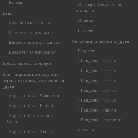
Коледа
Маркери, флумастери,
химикали
Етно
Моливи
Дизайнерски хартии
Пастели
Елементи за декорация
Панделки, дантели и други
Ширити, шевици, канапи
Панделки
Предмети за декорация
Панделки 0,60 см
Брадс, айлетс, холдери
Панделки 1,00 см
Бои - акрилни, гланц, мат,
перла, металик, текстилни и
Панделки 2,00 см
други
Панделки 3,00 см
Акрилни бои - Stamperia
Панделки 4,00 см
Акрилни бои - Pentart
Панделки - други
Акрилни бои металик -
Панделки - с надпис
Pentart
Дантели
Акрилни бои - Artiste