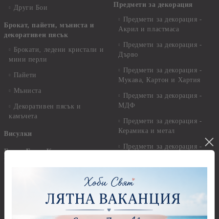
Предмети за декорация
Други Бои
Предмети за декорация -
Брокат, пайети, мъниста и
Акрил и пластмаса
декоративен пясък
Предмети за декорация -
Брокати, ледени кристали и
Дърво
мини перли
Предмети за декорация -
Пайети
Мукава, Картон и Хартия
Мъниста
Предмети за декорация -
МДФ
Декоративен пясък и
камъчета
Предмети за декорация -
Керамика и метал
Висулки
Предмети за декорация -
Глина,Гипс, Калъпи,
Стирофом
Елементи, Инструменти
Предмети за декорация -
Керамична смес за отливки
Стъкло
Керамични елементи
Предмети за декорация -
Елементи от полимерна
Плат, органза, зебло,
глина и полирезин
целофан