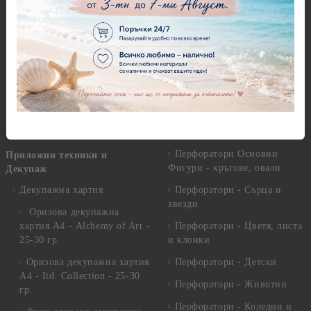
Пластични елементи
Пънчове Перфоратори
Инструменти за моделиране
Перфоратори до 2,50 см
Молдове и шаблони
Перфоратори 2,50 см
Глина
Перфоратори над 2,50 см
Самосъхнеща глина
Бордюрни пънчове
Полимерна Глина
Ъглови перфоратори
Перфоратори Основни
Приложни техники и
Фигури - кръгове, овали
Декупаж
Декупажна хартия
Перфоратори - Сърца и
звезди
Оризова декупажна
хартия А4 - Alchemy of Art -
Перфоратори - Цветя, листа
25-30 гр.
и клонки
Оризова декупажна хартия
Перфоратори - Детски
А4 - Itd. Collection - 25-30
Перфоратори - Животни
гр.
Перфоратори - Коледни и