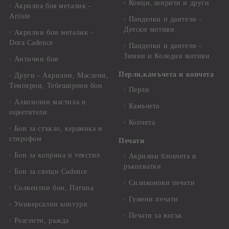
Конци, ширити и други
Акрилна боя металик -
Artiste
Панделки и дантели -
Детски мотиви
Акрилни бои металик -
Dora Cadence
Панделки и дантели -
Зимни и Коледни мотиви
Антични бои
Перли,камъчета и копчета
Други - Акрилни, Маслени,
Темперни, Тебеширени бои
Перли
Алкохолни мастила и
Камъчета
оцветители
Копчета
Бои за стъкло, керамика и
стирофом
Печати
Бои за коприна и текстил
Акрилни блокчета и
ръкохватки
Бои за свещи Cadence
Силиконови печати
Солвентни бои, Патина
Гумени печати
Универсални контури
Печати за восък
Реагенти, ръжда