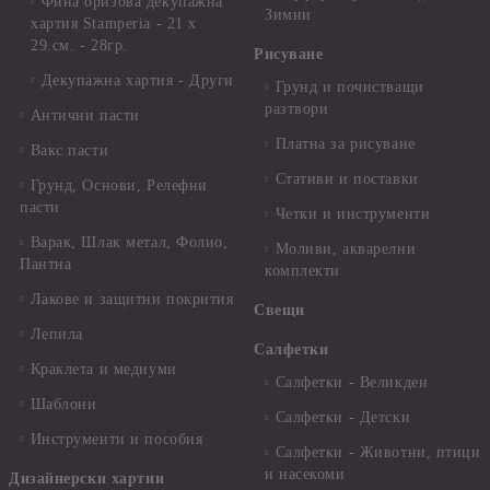
Фина оризова декупажна
Зимни
хартия Stamperia - 21 х
29.см. - 28гр.
Рисуване
Декупажна хартия - Други
Грунд и почистващи
разтвори
Антични пасти
Платна за рисуване
Вакс пасти
Стативи и поставки
Грунд, Основи, Релефни
пасти
Четки и инструменти
Варак, Шлак метал, Фолио,
Моливи, акварелни
Пантна
комплекти
Лакове и защитни покрития
Свещи
Лепила
Салфетки
Краклета и медиуми
Салфетки - Великден
Шаблони
Салфетки - Детски
Инструменти и пособия
Салфетки - Животни, птици
и насекоми
Дизайнерски хартии