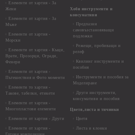
Елементи от хартия - За
Жени
Хоби инструменти и
консумативи
Елементи от хартия - За
Предпазни
Мъже
самовъзстановяващи
Елементи от хартия -
подложки
Морски
Режещи, пробиващи и
Елементи от хартия - Къщи,
релеф
Врати, Прозорци, Огради,
Квилинг инструменти и
Фенери
пособия
Елементи от хартия -
Инструменти и пособия за
Пътешествия и Фото моменти
Моделиране
Елементи то хартия -
Други инструменти,
Такове, табелки, етикети
консумативи и пособия
Елементи от хартия -
Многопластови елементи
Цветя,листа и тичинки
Елементи от хартия - Други
Цветя
Елементи от хартия -
Листа и клонки
Готови композиции