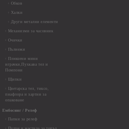
Обков
Халки
Други метални елементи
Механизми за часовник
Очички
Пълнежи
Плюшени мини
играчки,Пухкава тел и
Помпони
Щипки
Цветарска тел, тиксо,
пиафлора и хартии за
опаковане
Ембосинг / Релеф
Папки за релеф
Пудри и мастила за топъл