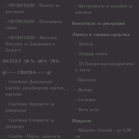
ПРОМОЦИИ - Платна за
Инструменти и пособия за
рисуване
квилинг
ПРОМОЦИИ - Полимерна
Комплекти за декорация
глина
Лепила и лепящи средства
ПРОМОЦИИ - Метални
Висулки за Декорация и
Лепила
Бижута
Лепящи ленти
OUTLET -50 % -60% -70%
3D Повдигащи квадратчета
и ленти
@-->-- СВАТБА --<--@
Магнити
Сватбени Декупажни
хартии, дизайнерски хартии,
Велкро
картони
Силикон
Сватбени Предмети за
Фото ъгли
декорация
Сватбени Елементи за
Макраме
декораци
Макраме Основи - до 6,00
Сватба - Перли, камъчета,
см