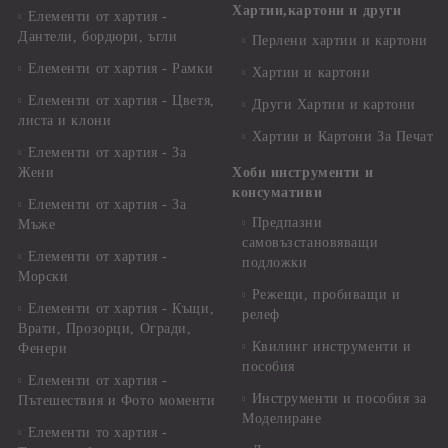
Хартии,картони и други
Елементи от хартия -
Дантели, бордюри, ъгли
Перлени хартии и картони
Елементи от хартия - Рамки
Хартии и картони
Елементи от хартия - Цветя,
Други Хартии и картони
листа и клони
Хартии и Картони За Печат
Елементи от хартия - За
Жени
Хоби инструменти и
консумативи
Елементи от хартия - За
Предпазни
Мъже
самовъзстановяващи
Елементи от хартия -
подложки
Морски
Режещи, пробиващи и
Елементи от хартия - Къщи,
релеф
Врати, Прозорци, Огради,
Квилинг инструменти и
Фенери
пособия
Елементи от хартия -
Инструменти и пособия за
Пътешествия и Фото моменти
Моделиране
Елементи то хартия -