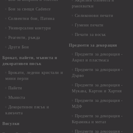
Акрилни блокчета и
ръкохватки
Бои за свещи Cadence
Силиконови печати
Солвентни бои, Патина
Гумени печати
Универсални контури
Печати за восък
Реагенти, ръжда
Предмети за декорация
Други Бои
Предмети за декорация -
Брокат, пайети, мъниста и
Акрил и пластмаса
декоративен пясък
Предмети за декорация -
Брокати, ледени кристали и
Дърво
мини перли
Предмети за декорация -
Пайети
Мукава, Картон и Хартия
Мъниста
Предмети за декорация -
МДФ
Декоративен пясък и
камъчета
Предмети за декорация -
Керамика и метал
Висулки
Предмети за декорация -