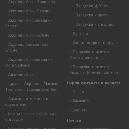
Акрилни бои - Stamperia
Панделки 4,00 см
Акрилни бои - Pentart
Панделки - други
Акрилни бои металик -
Панделки - с надпис
Pentart
Дантели
Акрилни бои - Artiste
Конци, ширити и други
Акрилна боя металик -
Artiste
Панделки и дантели -
Детски мотиви
Акрилни бои металик -
Dora Cadence
Панделки и дантели -
Зимни и Коледни мотиви
Антични бои
Перли,камъчета и копчета
Други - Акрилни, Маслени,
Темперни, Тебеширени бои
Перли
Алкохолни мастила и
Камъчета
оцветители
Копчета
Бои за стъкло, керамика и
стирофом
Печати
Бои за коприна и текстил