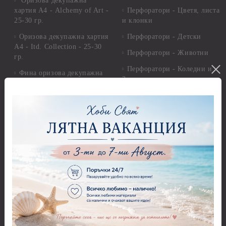
Оризова декупажна
хартия А4 - Alchemy of Art -
Перфоратори - Цветя, листа
25-30 гр.
и клонки
Оризова декупажна хартия
Перфоратори - Детски
А4 - Itd. Collection - 25-30
Перфоратори - Животни
гр.
Перфоратори - Коледни и
Фина оризова декупажна
Зимни
хартия Stamperia - 21 х
29.см. - 28гр.
Рисуване
Декупажна хартия - Други
Грунд и почистващи
разтвори
Антични пасти
Платна за рисуване
Вакс пасти
Стативи и поставки
Грунд, Основи, Релефни
пасти
Четки и инструменти
Варак, Шлак метал, Фолио,
Моливи, акварелни
Пантна
комплекти
Лакове и защитни покрития
Свещи