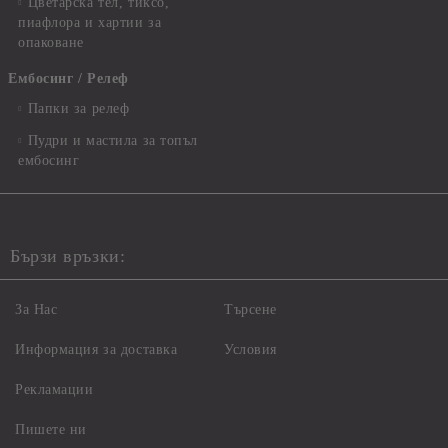
Цветарска тел, тиксо,
пиафлора и хартии за
опаковане
Ембосинг / Релеф
Папки за релеф
Пудри и мастила за топъл
ембосинг
Бързи връзки:
За Нас
Търсене
Информация за доставка
Условия
Рекламации
Пишете ни