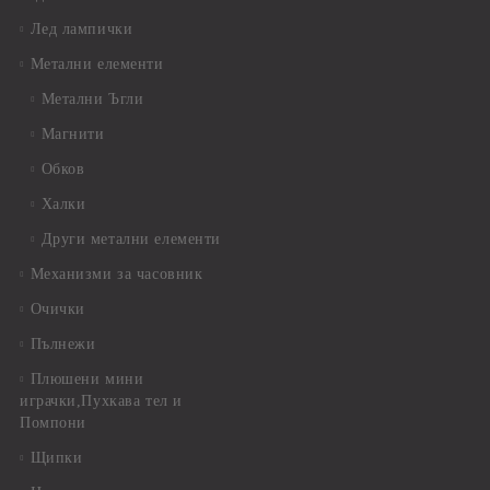
Лед лампички
Метални елементи
Метални Ъгли
Магнити
Обков
Халки
Други метални елементи
Механизми за часовник
Очички
Пълнежи
Плюшени мини
играчки,Пухкава тел и
Помпони
Щипки