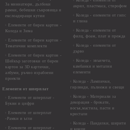
Коледа - елементи от
За миниатюри, дълбоки
акрил, пластмаса, стирофом
рамки, бебешки съкровища и
Коледа - елементи от гипс
екслоадиращи кутии
и глина
Елементи от бирен картон -
Коледа - елементи от
Коледа и Зима
филц, фоам, плат и прежда
Елементи от бирен картон -
Коледа - елементи от
Тематични комплекти
дърво
Елементи от бирен картон -
Коледа - звънчета,
Шейкър заготовки от бирен
камбанки и метални
картон за 3D картички,
елементи
албуми, ръчно израбоени
проекти
Коледа - Лампички,
гирлянди, пълнежи и свещи
Елементи от шперплат
Коледа - Материали за
Елементи от шперплат -
декорация - брокати,
Букви и цифри
восък,мастила, пасти и
Елементи от шперплат
кристали
-Рамки и ъгли
Коледа - Панделки, ширити
Елементи от шперплат -
и конци