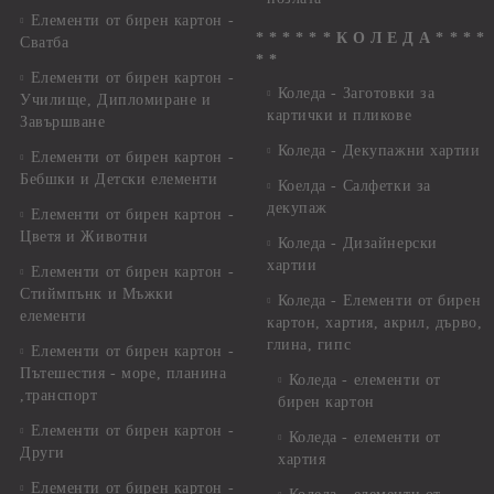
Елементи от бирен картон -
* * * * * * К О Л Е Д А * * * *
Сватба
* *
Елементи от бирен картон -
Коледа - Заготовки за
Училище, Дипломиране и
картички и пликове
Завършване
Коледа - Декупажни хартии
Елементи от бирен картон -
Бебшки и Детски елементи
Коелда - Салфетки за
декупаж
Елементи от бирен картон -
Цветя и Животни
Коледа - Дизайнерски
хартии
Елементи от бирен картон -
Стиймпънк и Мъжки
Коледа - Eлементи от бирен
елементи
картон, хартия, акрил, дърво,
глина, гипс
Елементи от бирен картон -
Пътешестия - море, планина
Коледа - елементи от
,транспорт
бирен картон
Елементи от бирен картон -
Коледа - елементи от
Други
хартия
Елементи от бирен картон -