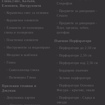
Глина,Гипс, Калъпи,
Стирофом
Елементи, Инструменти
Предмети за декорация -
Керамична смес за отливки
Стъкло
Керамични елементи
Предмети за декорация -
Елементи от полимерна
Плат, органза, зебло,
глина и полирезин
целофан
Пластични елементи
Пънчове Перфоратори
Инструменти за моделиране
Перфоратори до 2,50 см
Молдове и шаблони
Перфоратори 2,50 см
Глина
Перфоратори над 2,50 см
Самосъхнеща глина
Бордюрни пънчове
Полимерна Глина
Ъглови перфоратори
Перфоратори Основни
Приложни техники и
Фигури - кръгове, овали
Декупаж
Декупажна хартия
Перфоратори - Сърца и
звезди