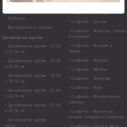
Лепила
Салфетки
Краклета и медиуми
Салфетки - Великден
Шаблони
Салфетки - Детски
Инструменти и пособия
Салфетки - Животни, птици
и насекоми
Дизайнерски хартии
Салфетки - Коледни и
Дизайнерски хартии - 15.20
Зимни
х 15.20 см.
Салфетки - Морски
Дизайнерски хартии - 20.30
х 20.30 см.
Салфетки - Музика
Дизайнерски хартии - 30.50
Салфетки - Пеперуди
х 30.50 см.
Салфетки - Рози
Дизайнерски хартии - 21,00
х 29,70 см
Салфетки - Пътешествия и
пейзажи
Дизайнерски хартии - 15.20
x 30.50 см.
Салфетки - Кухненски
мотиви, плодове и зеленчуци
Дизайнерски хартии -
други
Салфетки - Цветя и листа