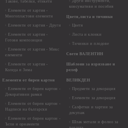
Други инструменти,
Такове, табелки, етикети
консумативи и пособия
Елементи от хартия -
Многопластови елементи
Цветя,листа и тичинки
Елементи от хартия - Други
Цветя
Елементи от хартия -
Листа и клонки
Готови композиции
Тичинки и плодове
Елементи от хартия - Микс
Свети ВАЛЕНТИН
елементи
Елементи от хартия -
Шаблони за изрязване и
Коледа и Зима
релеф
Елементи от бирен картон
ВЕЛИКДЕН
Елементи от бирен картон -
Предмети за декорация
Декоративни рамки
Елементи за декорация
Елементи от бирен картон -
Салфетки и хартии за
Надписи на български
декупаж
Елементи от бирен картон -
Шлак метали и фолио за
Ъгли и орнаменти
позлата