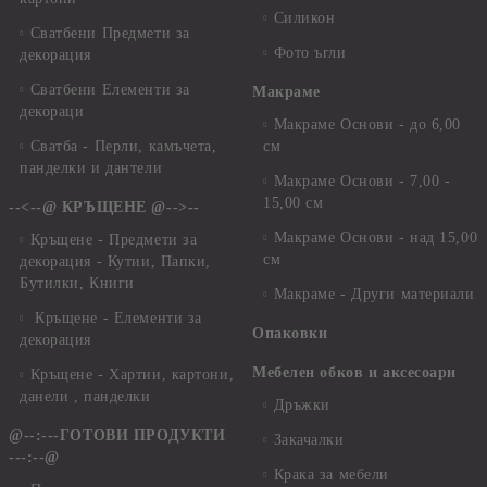
Силикон
Сватбени Предмети за
Фото ъгли
декорация
Сватбени Елементи за
Макраме
декораци
Макраме Основи - до 6,00
Сватба - Перли, камъчета,
см
панделки и дантели
Макраме Основи - 7,00 -
15,00 см
--<--@ КРЪЩЕНЕ @-->--
Макраме Основи - над 15,00
Кръщене - Предмети за
см
декорация - Кутии, Папки,
Бутилки, Книги
Макраме - Други материали
Кръщене - Елементи за
Опаковки
декорация
Мебелен обков и аксесоари
Кръщене - Хартии, картони,
данели , панделки
Дръжки
@--:---ГОТОВИ ПРОДУКТИ
Закачалки
---:--@
Крака за мебели