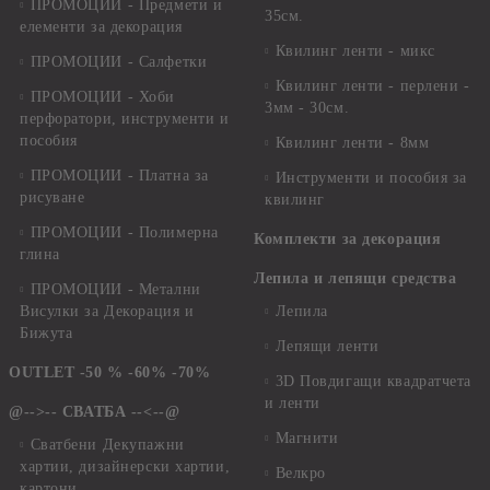
ПРОМОЦИИ - Предмети и
35см.
елементи за декорация
Квилинг ленти - микс
ПРОМОЦИИ - Салфетки
Квилинг ленти - перлени -
ПРОМОЦИИ - Хоби
3мм - 30см.
перфоратори, инструменти и
пособия
Квилинг ленти - 8мм
ПРОМОЦИИ - Платна за
Инструменти и пособия за
рисуване
квилинг
ПРОМОЦИИ - Полимерна
Комплекти за декорация
глина
Лепила и лепящи средства
ПРОМОЦИИ - Метални
Висулки за Декорация и
Лепила
Бижута
Лепящи ленти
OUTLET -50 % -60% -70%
3D Повдигащи квадратчета
и ленти
@-->-- СВАТБА --<--@
Магнити
Сватбени Декупажни
хартии, дизайнерски хартии,
Велкро
картони