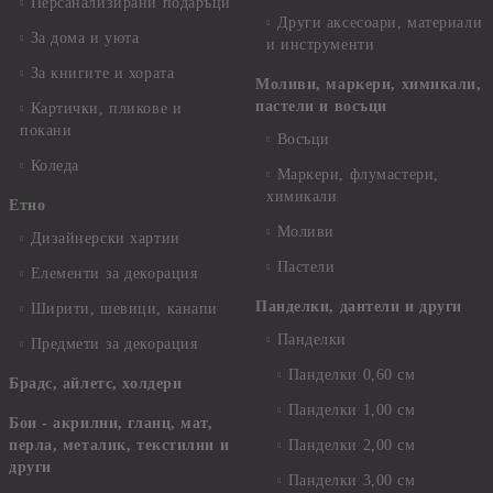
Персанализирани подаръци
Други аксесоари, материали
За дома и уюта
и инструменти
За книгите и хората
Моливи, маркери, химикали,
пастели и восъци
Картички, пликове и
покани
Восъци
Коледа
Маркери, флумастери,
химикали
Етно
Моливи
Дизайнерски хартии
Пастели
Елементи за декорация
Панделки, дантели и други
Ширити, шевици, канапи
Панделки
Предмети за декорация
Панделки 0,60 см
Брадс, айлетс, холдери
Панделки 1,00 см
Бои - акрилни, гланц, мат,
перла, металик, текстилни и
Панделки 2,00 см
други
Панделки 3,00 см