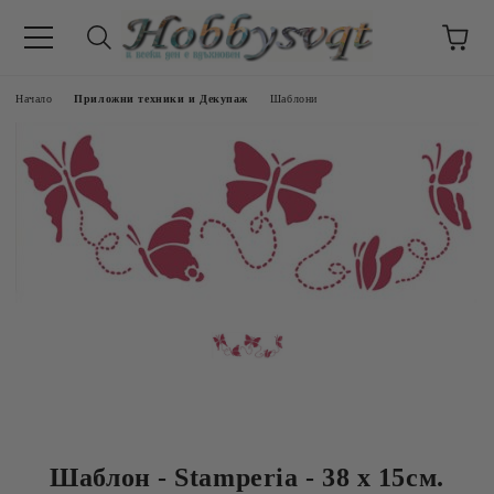
Начало
Приложни техники и Декупаж
Шаблони
Шаблон - Stamperia - 38 х 15см.