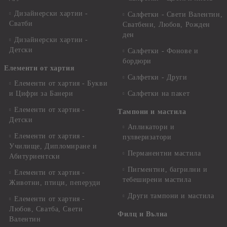
Дизайнерски хартии -
Салфетки - Свети Валентин,
Сватби
Сватбени, Любов, Рожден
ден
Дизайнерски хартии -
Детски
Салфетки - Фонове и
бордюри
Елементи от хартия
Салфетки - Други
Елементи от хартия - Букви
и Цифри за Банери
Салфетки на пакет
Елементи от хартия -
Тампони и мастила
Детски
Апликатори и
Елементи от хартия -
пулверизатори
Училище, Дипломиране и
Перманентни мастила
Абитуриентски
Пигментни, багрилни и
Елементи от хартия -
тебеширени мастила
Животни, птици, пеперуди
Други тампони и мастила
Елементи от хартия -
Любов, Сватба, Свети
Филц и Вълна
Валентин