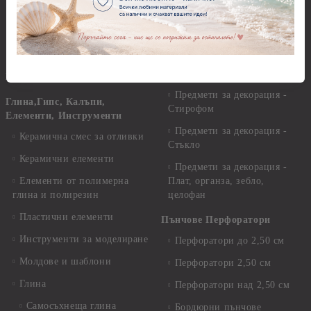
Мукава, Картон и Хартия
Мъниста
Предмети за декорация -
МДФ
Декоративен пясък и
камъчета
Предмети за декорация -
Керамика и метал
Висулки
Предмети за декорация -
Глина,Гипс, Калъпи,
Стирофом
Елементи, Инструменти
Предмети за декорация -
Керамична смес за отливки
Стъкло
Керамични елементи
Предмети за декорация -
Елементи от полимерна
Плат, органза, зебло,
глина и полирезин
целофан
Пластични елементи
Пънчове Перфоратори
Инструменти за моделиране
Перфоратори до 2,50 см
Молдове и шаблони
Перфоратори 2,50 см
Глина
Перфоратори над 2,50 см
Самосъхнеща глина
Бордюрни пънчове