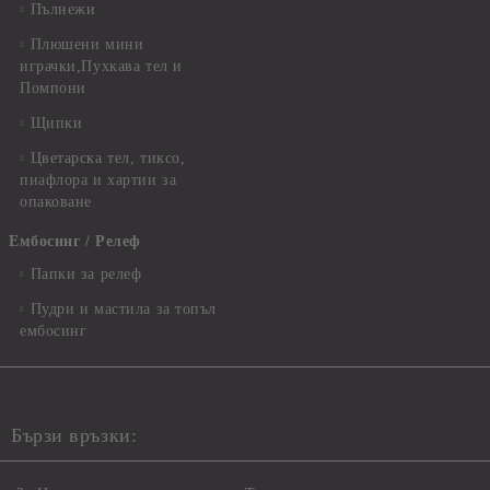
Пълнежи
Плюшени мини
играчки,Пухкава тел и
Помпони
Щипки
Цветарска тел, тиксо,
пиафлора и хартии за
опаковане
Ембосинг / Релеф
Папки за релеф
Пудри и мастила за топъл
ембосинг
Бързи връзки: