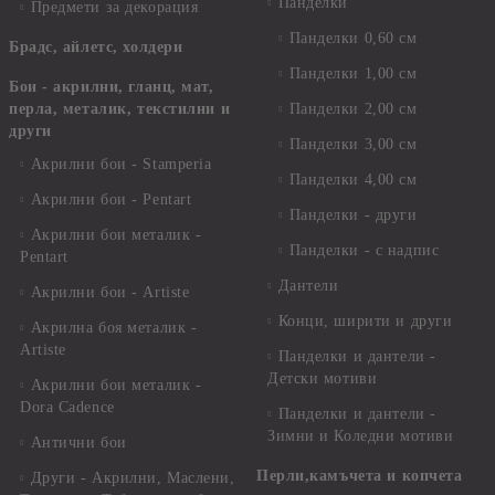
Панделки
Предмети за декорация
Панделки 0,60 см
Брадс, айлетс, холдери
Панделки 1,00 см
Бои - акрилни, гланц, мат,
перла, металик, текстилни и
Панделки 2,00 см
други
Панделки 3,00 см
Акрилни бои - Stamperia
Панделки 4,00 см
Акрилни бои - Pentart
Панделки - други
Акрилни бои металик -
Панделки - с надпис
Pentart
Дантели
Акрилни бои - Artiste
Конци, ширити и други
Акрилна боя металик -
Artiste
Панделки и дантели -
Детски мотиви
Акрилни бои металик -
Dora Cadence
Панделки и дантели -
Зимни и Коледни мотиви
Антични бои
Перли,камъчета и копчета
Други - Акрилни, Маслени,