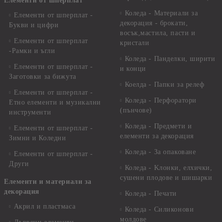
Елементи от шперплат
Коледа - Материали за
Елементи от шперплат -
декорация - брокати,
Букви и цифри
восък,мастила, пасти и
Елементи от шперплат
кристали
-Рамки и ъгли
Коледа - Панделки, ширити
Елементи от шперплат -
и конци
Заготовки за бижута
Коелда - Папки за релеф
Елементи от шперплат -
Коледа - Перфоратори
Етно елементи и музикални
(пънчове)
инструменти
Коледа - Предмети и
Елементи от шперплат -
елементи за декорация
Зимни и Коледни
Коледа - За опаковане
Елементи от шперплат -
Други
Коледа - Kлонки, елхички,
сушени плодове и шишарки
Елементи и материали за
декорация
Коледа - Печати
Акрил и пластмаса
Коледа - Силиконови
молдове