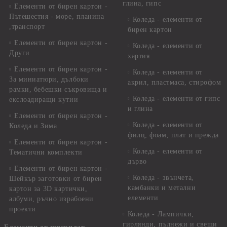
глина, гипс
Елементи от бирен картон -
Пътешестия - море, планина
Коледа - елементи от
,транспорт
бирен картон
Елементи от бирен картон -
Коледа - елементи от
Други
хартия
Елементи от бирен картон -
Коледа - елементи от
За миниатюри, дълбоки
акрил, пластмаса, стирофом
рамки, бебешки съкровища и
Коледа - елементи от гипс
екслоадиращи кутии
и глина
Елементи от бирен картон -
Коледа - елементи от
Коледа и Зима
филц, фоам, плат и прежда
Елементи от бирен картон -
Коледа - елементи от
Тематични комплекти
дърво
Елементи от бирен картон -
Коледа - звънчета,
Шейкър заготовки от бирен
камбанки и метални
картон за 3D картички,
елементи
албуми, ръчно израбоени
проекти
Коледа - Лампички,
гирлянди, пълнежи и свещи