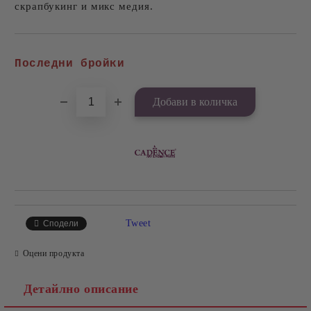
скрапбукинг и микс медия.
Добави в желани
Последни бройки
Tweet
Сподели
Оцени продукта
Детайлно описание