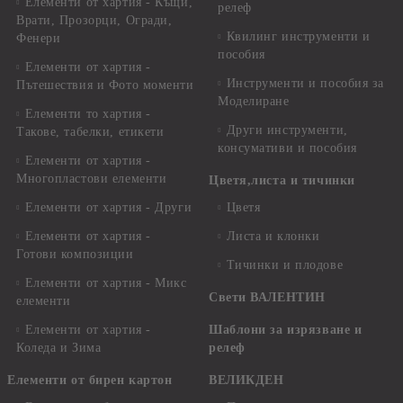
Елементи от хартия - Къщи,
релеф
Врати, Прозорци, Огради,
Квилинг инструменти и
Фенери
пособия
Елементи от хартия -
Инструменти и пособия за
Пътешествия и Фото моменти
Моделиране
Елементи то хартия -
Други инструменти,
Такове, табелки, етикети
консумативи и пособия
Елементи от хартия -
Многопластови елементи
Цветя,листа и тичинки
Елементи от хартия - Други
Цветя
Елементи от хартия -
Листа и клонки
Готови композиции
Тичинки и плодове
Елементи от хартия - Микс
Свети ВАЛЕНТИН
елементи
Елементи от хартия -
Шаблони за изрязване и
Коледа и Зима
релеф
Елементи от бирен картон
ВЕЛИКДЕН