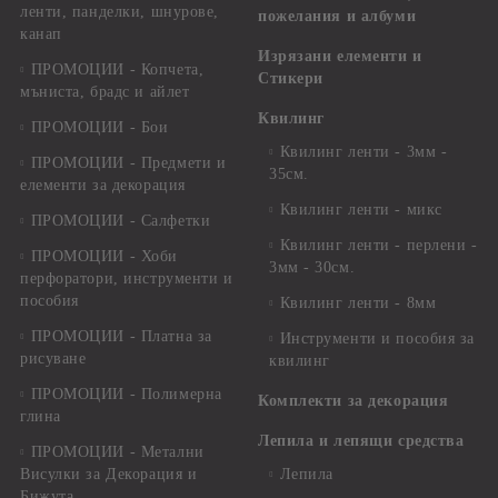
ленти, панделки, шнурове,
пожелания и албуми
канап
Изрязани елементи и
ПРОМОЦИИ - Копчета,
Стикери
мъниста, брадс и айлет
Квилинг
ПРОМОЦИИ - Бои
Квилинг ленти - 3мм -
ПРОМОЦИИ - Предмети и
35см.
елементи за декорация
Квилинг ленти - микс
ПРОМОЦИИ - Салфетки
Квилинг ленти - перлени -
ПРОМОЦИИ - Хоби
3мм - 30см.
перфоратори, инструменти и
пособия
Квилинг ленти - 8мм
ПРОМОЦИИ - Платна за
Инструменти и пособия за
рисуване
квилинг
ПРОМОЦИИ - Полимерна
Комплекти за декорация
глина
Лепила и лепящи средства
ПРОМОЦИИ - Метални
Висулки за Декорация и
Лепила
Бижута