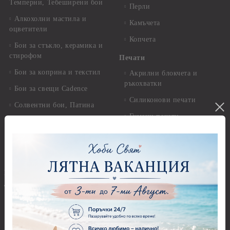
Темперни, Тебеширени бои
Перли
Алкохолни мастила и
Камъчета
оцветители
Копчета
Бои за стъкло, керамика и
стирофом
Печати
Бои за коприна и текстил
Акрилни блокчета и
ръкохватки
Бои за свещи Cadence
Силиконови печати
Солвентни бои, Патина
Гумени печати
Универсални контури
Печати за восък
Реагенти, ръжда
Предмети за декорация
Други Бои
Предмети за декорация -
Брокат, пайети, мъниста и
Акрил и пластмаса
декоративен пясък
Предмети за декорация -
Брокати, ледени кристали и
Дърво
мини перли
Предмети за декорация -
Пайети