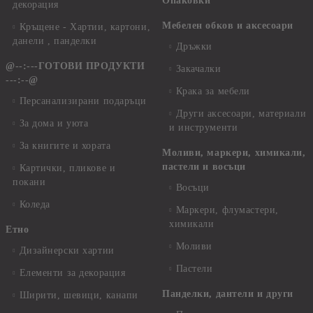
Опаковки
декорация
Мебелен обков и аксесоари
Кръщене - Хартии, картони,
данели , панделки
Дръжки
@--:---ГОТОВИ ПРОДУКТИ
Закачалки
---:--@
Крака за мебели
Персанализирани подаръци
Други аксесоари, материали
За дома и уюта
и инструменти
За книгите и хората
Моливи, маркери, химикали,
пастели и восъци
Картички, пликове и
покани
Восъци
Коледа
Маркери, флумастери,
химикали
Етно
Моливи
Дизайнерски хартии
Пастели
Елементи за декорация
Панделки, дантели и други
Ширити, шевици, канапи