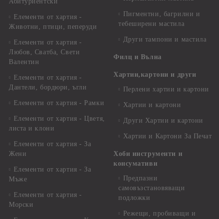
Абитуриентски
Пигментни, багрилни и
Елементи от хартия -
тебеширени мастила
Животни, птици, пеперуди
Други тампони и мастила
Елементи от хартия -
Любов, Сватба, Свети
Филц и Вълна
Валентин
Хартии,картони и други
Елементи от хартия -
Дантели, бордюри, ъгли
Перлени хартии и картони
Елементи от хартия - Рамки
Хартии и картони
Елементи от хартия - Цветя,
Други Хартии и картони
листа и клони
Хартии и Картони За Печат
Елементи от хартия - За
Жени
Хоби инструменти и
консумативи
Елементи от хартия - За
Предпазни
Мъже
самовъзстановяващи
Елементи от хартия -
подложки
Морски
Режещи, пробиващи и