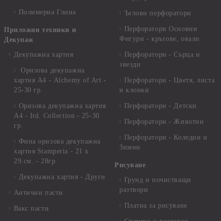
Полимерна Глина
Ъглови перфоратори
Перфоратори Основни
Приложни техники и
Фигури - кръгове, овали
Декупаж
Декупажна хартия
Перфоратори - Сърца и
звезди
Оризова декупажна
хартия А4 - Alchemy of Art -
Перфоратори - Цветя, листа
25-30 гр.
и клонки
Оризова декупажна хартия
Перфоратори - Детски
А4 - Itd. Collection - 25-30
Перфоратори - Животни
гр.
Перфоратори - Коледни и
Фина оризова декупажна
Зимни
хартия Stamperia - 21 х
29.см. - 28гр.
Рисуване
Декупажна хартия - Други
Грунд и почистващи
разтвори
Антични пасти
Платна за рисуване
Вакс пасти