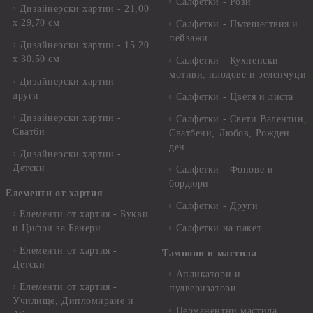
Салфетки - Рози
Дизайнерски хартии - 21,00
х 29,70 см
Салфетки - Пътешествия и
пейзажи
Дизайнерски хартии - 15.20
x 30.50 см.
Салфетки - Кухненски
мотиви, плодове и зеленчуци
Дизайнерски хартии -
други
Салфетки - Цветя и листа
Дизайнерски хартии -
Салфетки - Свети Валентин,
Сватби
Сватбени, Любов, Рожден
ден
Дизайнерски хартии -
Детски
Салфетки - Фонове и
бордюри
Елементи от хартия
Салфетки - Други
Елементи от хартия - Букви
и Цифри за Банери
Салфетки на пакет
Елементи от хартия -
Тампони и мастила
Детски
Апликатори и
Елементи от хартия -
пулверизатори
Училище, Дипломиране и
Перманентни мастила