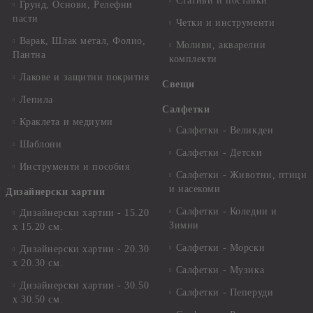
Стативи и поставки
Грунд, Основи, Релефни
пасти
Четки и инструменти
Варак, Шлак метал, Фолио,
Моливи, акварелни
Пантна
комплекти
Лакове и защитни покрития
Свещи
Лепила
Салфетки
Краклета и медиуми
Салфетки - Великден
Шаблони
Салфетки - Детски
Инструменти и пособия
Салфетки - Животни, птици
и насекоми
Дизайнерски хартии
Салфетки - Коледни и
Дизайнерски хартии - 15.20
Зимни
х 15.20 см.
Салфетки - Морски
Дизайнерски хартии - 20.30
х 20.30 см.
Салфетки - Музика
Дизайнерски хартии - 30.50
Салфетки - Пеперуди
х 30.50 см.