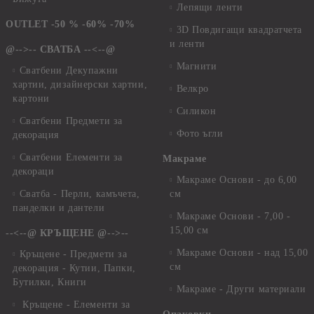
Лепящи ленти
OUTLET -50 % -60% -70%
3D Повдигащи квадратчета
и ленти
@-->-- СВАТБА --<--@
Магнити
Сватбени Декупажни
хартии, дизайнерски хартии,
Велкро
картони
Силикон
Сватбени Предмети за
Фото ъгли
декорация
Сватбени Елементи за
Макраме
декораци
Макраме Основи - до 6,00
Сватба - Перли, камъчета,
см
панделки и дантели
Макраме Основи - 7,00 -
15,00 см
--<--@ КРЪЩЕНЕ @-->--
Макраме Основи - над 15,00
Кръщене - Предмети за
см
декорация - Кутии, Папки,
Бутилки, Книги
Макраме - Други материали
Кръщене - Елементи за