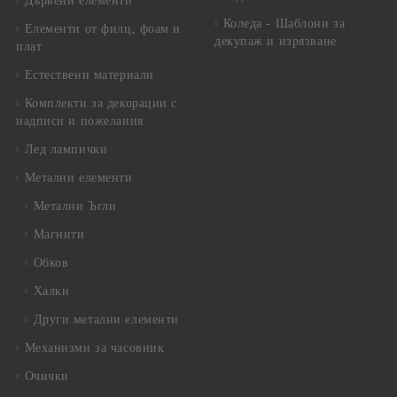
Дървени елементи
Коледа - Шаблони за
Елементи от филц, фоам и
декупаж и изрязване
плат
Естествени материали
Комплекти за декорации с
надписи и пожелания
Лед лампички
Метални елементи
Метални Ъгли
Магнити
Обков
Халки
Други метални елементи
Механизми за часовник
Очички