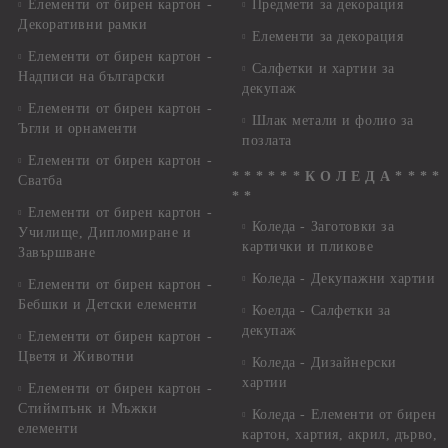
Елементи от бирен картон -
Предмети за декорация
Декоративни рамки
Елементи за декорация
Елементи от бирен картон -
Салфетки и хартии за
Надписи на български
декупаж
Елементи от бирен картон -
Шлак метали и фолио за
Ъгли и орнаменти
позлата
Елементи от бирен картон -
* * * * * * К О Л Е Д А * * * *
Сватба
* *
Елементи от бирен картон -
Коледа - Заготовки за
Училище, Дипломиране и
картички и пликове
Завършване
Коледа - Декупажни хартии
Елементи от бирен картон -
Бебшки и Детски елементи
Коелда - Салфетки за
декупаж
Елементи от бирен картон -
Цветя и Животни
Коледа - Дизайнерски
хартии
Елементи от бирен картон -
Стиймпънк и Мъжки
Коледа - Eлементи от бирен
елементи
картон, хартия, акрил, дърво,