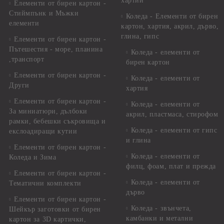
хартии
Елементи от бирен картон -
Стиймпънк и Мъжки
Коледа - Eлементи от бирен
елементи
картон, хартия, акрил, дърво,
глина, гипс
Елементи от бирен картон -
Пътешестия - море, планина
Коледа - елементи от
,транспорт
бирен картон
Елементи от бирен картон -
Коледа - елементи от
Други
хартия
Елементи от бирен картон -
Коледа - елементи от
За миниатюри, дълбоки
акрил, пластмаса, стирофом
рамки, бебешки съкровища и
Коледа - елементи от гипс
екслоадиращи кутии
и глина
Елементи от бирен картон -
Коледа - елементи от
Коледа и Зима
филц, фоам, плат и прежда
Елементи от бирен картон -
Коледа - елементи от
Тематични комплекти
дърво
Елементи от бирен картон -
Коледа - звънчета,
Шейкър заготовки от бирен
камбанки и метални
картон за 3D картички,