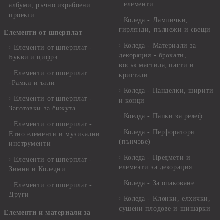
елементи
албуми, ръчно израбоени
проекти
Коледа - Лампички,
гирлянди, пълнежи и свещи
Елементи от шперплат
Коледа - Материали за
Елементи от шперплат -
декорация - брокати,
Букви и цифри
восък,мастила, пасти и
Елементи от шперплат
кристали
-Рамки и ъгли
Коледа - Панделки, ширити
Елементи от шперплат -
и конци
Заготовки за бижута
Коелда - Папки за релеф
Елементи от шперплат -
Коледа - Перфоратори
Етно елементи и музикални
(пънчове)
инструменти
Коледа - Предмети и
Елементи от шперплат -
елементи за декорация
Зимни и Коледни
Коледа - За опаковане
Елементи от шперплат -
Други
Коледа - Kлонки, елхички,
сушени плодове и шишарки
Елементи и материали за