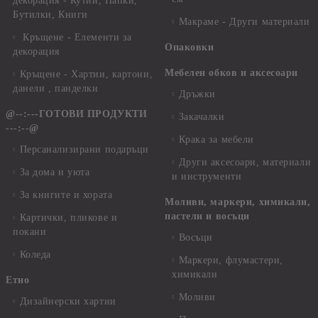
декорация - Кутии, Папки,
Бутилки, Книги
Макраме - Други материали
Кръщене - Елементи за
Опаковки
декорация
Мебелен обков и аксесоари
Кръщене - Хартии, картони,
данели , панделки
Дръжки
@--:---ГОТОВИ ПРОДУКТИ
Закачалки
---:--@
Крака за мебели
Персанализирани подаръци
Други аксесоари, материали
За дома и уюта
и инструменти
За книгите и хората
Моливи, маркери, химикали,
пастели и восъци
Картички, пликове и
покани
Восъци
Коледа
Маркери, флумастери,
химикали
Етно
Моливи
Дизайнерски хартии