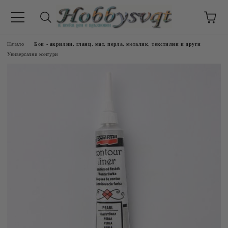
Начало
Бои - акрилни, гланц, мат, перла, металик, текстилни и други
Универсални контури