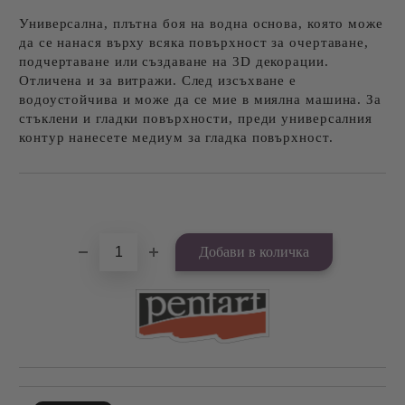
Универсална, плътна боя на водна основа, която може
да се нанася върху всяка повърхност за очертаване,
подчертаване или създаване на 3D декорации.
Отличена и за витражи. След изсъхване е
водоустойчива и може да се мие в миялна машина. За
стъклени и гладки повърхности, преди универсалния
контур нанесете медиум за гладка повърхност.
Добави в желани