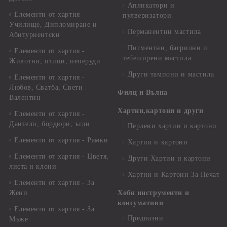
Апликатори и
Елементи от хартия -
пулверизатори
Училище, Дипломиране и
Перманентни мастила
Абитуриентски
Пигментни, багрилни и
Елементи от хартия -
тебеширени мастила
Животни, птици, пеперуди
Други тампони и мастила
Елементи от хартия -
Любов, Сватба, Свети
Филц и Вълна
Валентин
Хартии,картони и други
Елементи от хартия -
Дантели, бордюри, ъгли
Перлени хартии и картони
Елементи от хартия - Рамки
Хартии и картони
Елементи от хартия - Цветя,
Други Хартии и картони
листа и клони
Хартии и Картони За Печат
Елементи от хартия - За
Жени
Хоби инструменти и
консумативи
Елементи от хартия - За
Предпазни
Мъже