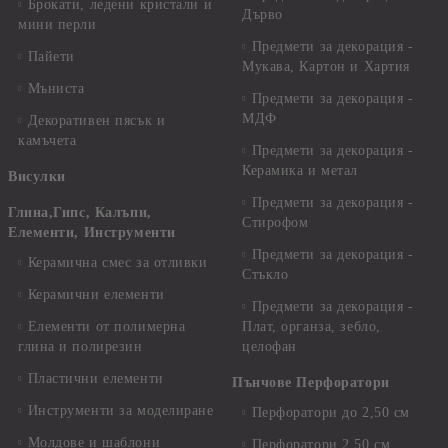
Брокати, ледени кристали и
Дърво
мини перли
Предмети за декорация -
Пайети
Мукава, Картон и Хартия
Мъниста
Предмети за декорация -
МДФ
Декоративен пясък и
камъчета
Предмети за декорация -
Керамика и метал
Висулки
Предмети за декорация -
Глина,Гипс, Калъпи,
Стирофом
Елементи, Инструменти
Предмети за декорация -
Керамична смес за отливки
Стъкло
Керамични елементи
Предмети за декорация -
Елементи от полимерна
Плат, органза, зебло,
глина и полирезин
целофан
Пластични елементи
Пънчове Перфоратори
Инструменти за моделиране
Перфоратори до 2,50 см
Молдове и шаблони
Перфоратори 2,50 см