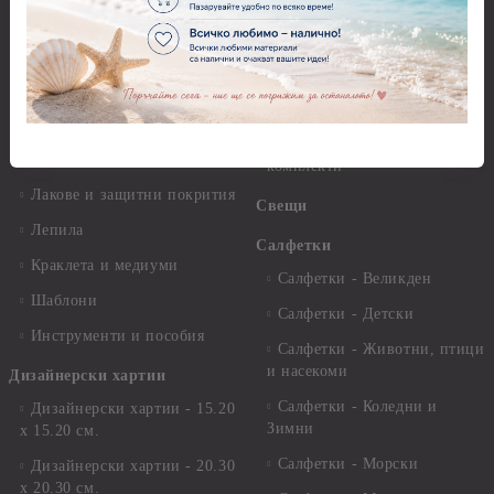
разтвори
Антични пасти
Платна за рисуване
Вакс пасти
Стативи и поставки
Грунд, Основи, Релефни
пасти
Четки и инструменти
Варак, Шлак метал, Фолио,
Моливи, акварелни
Пантна
комплекти
Лакове и защитни покрития
Свещи
Лепила
Салфетки
Краклета и медиуми
Салфетки - Великден
Шаблони
Салфетки - Детски
Инструменти и пособия
Салфетки - Животни, птици
и насекоми
Дизайнерски хартии
Салфетки - Коледни и
Дизайнерски хартии - 15.20
Зимни
х 15.20 см.
Салфетки - Морски
Дизайнерски хартии - 20.30
х 20.30 см.