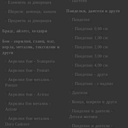
Пастели
Елементи за декорация
Панделки, дантели и други
Ширити, шевици, канапи
Панделки
Предмети за декорация
Панделки 0,60 см
Брадс, айлетс, холдери
Панделки 1,00 см
Бои - акрилни, гланц, мат,
перла, металик, текстилни и
Панделки 2,00 см
други
Панделки 3,00 см
Акрилни бои - Stamperia
Панделки 4,00 см
Акрилни бои - Pentart
Панделки - други
Акрилни бои металик -
Панделки - с надпис
Pentart
Дантели
Акрилни бои - Artiste
Конци, ширити и други
Акрилна боя металик -
Artiste
Панделки и дантели -
Детски мотиви
Акрилни бои металик -
Dora Cadence
Панделки и дантели -