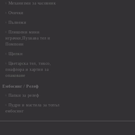
Механизми за часовник
Очички
Пълнежи
Плюшени мини
играчки,Пухкава тел и
Помпони
Щипки
Цветарска тел, тиксо,
пиафлора и хартии за
опаковане
Ембосинг / Релеф
Папки за релеф
Пудри и мастила за топъл
ембосинг