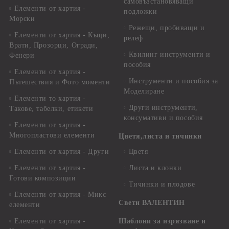
самовъзстановяващи
Елементи от хартия -
подложки
Морски
Режещи, пробиващи и
Елементи от хартия - Къщи,
релеф
Врати, Прозорци, Огради,
Квилинг инструменти и
Фенери
пособия
Елементи от хартия -
Инструменти и пособия за
Пътешествия и Фото моменти
Моделиране
Елементи то хартия -
Други инструменти,
Такове, табелки, етикети
консумативи и пособия
Елементи от хартия -
Многопластови елементи
Цветя,листа и тичинки
Елементи от хартия - Други
Цветя
Елементи от хартия -
Листа и клонки
Готови композиции
Тичинки и плодове
Елементи от хартия - Микс
Свети ВАЛЕНТИН
елементи
Елементи от хартия -
Шаблони за изрязване и