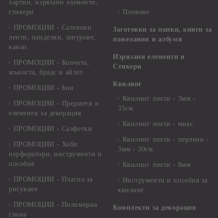
хартии, изрязани елементи,
стикери
Пликове
ПРОМОЦИИ - Сатенени
Заготовки за папки, книги за
ленти, панделки, шнурове,
пожелания и албуми
канап
Изрязани елементи и
ПРОМОЦИИ - Копчета,
Стикери
мъниста, брадс и айлет
Квилинг
ПРОМОЦИИ - Бои
Квилинг ленти - 3мм -
ПРОМОЦИИ - Предмети и
35см.
елементи за декорация
Квилинг ленти - микс
ПРОМОЦИИ - Салфетки
Квилинг ленти - перлени -
ПРОМОЦИИ - Хоби
3мм - 30см.
перфоратори, инструменти и
пособия
Квилинг ленти - 8мм
ПРОМОЦИИ - Платна за
Инструменти и пособия за
рисуване
квилинг
ПРОМОЦИИ - Полимерна
Комплекти за декорация
глина