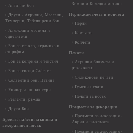
Зимни и Коледни мотиви
Антични бои
Перли,камъчета и копчета
Други - Акрилни, Маслени,
Темперни, Тебеширени бои
Перли
Алкохолни мастила и
Камъчета
оцветители
Копчета
Бои за стъкло, керамика и
стирофом
Печати
Бои за коприна и текстил
Акрилни блокчета и
ръкохватки
Бои за свещи Cadence
Силиконови печати
Солвентни бои, Патина
Гумени печати
Универсални контури
Печати за восък
Реагенти, ръжда
Предмети за декорация
Други Бои
Предмети за декорация -
Брокат, пайети, мъниста и
Акрил и пластмаса
декоративен пясък
Предмети за декорация -