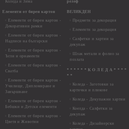
Коледа и Зима
релеф
Елементи от бирен картон
ВЕЛИКДЕН
Елементи от бирен картон -
Предмети за декорация
Декоративни рамки
Елементи за декорация
Елементи от бирен картон -
Салфетки и хартии за
Надписи на български
декупаж
Елементи от бирен картон -
Шлак метали и фолио за
Ъгли и орнаменти
позлата
Елементи от бирен картон -
* * * * * * К О Л Е Д А * * * *
Сватба
* *
Елементи от бирен картон -
Коледа - Заготовки за
Училище, Дипломиране и
картички и пликове
Завършване
Коледа - Декупажни хартии
Елементи от бирен картон -
Бебшки и Детски елементи
Коелда - Салфетки за
декупаж
Елементи от бирен картон -
Цветя и Животни
Коледа - Дизайнерски