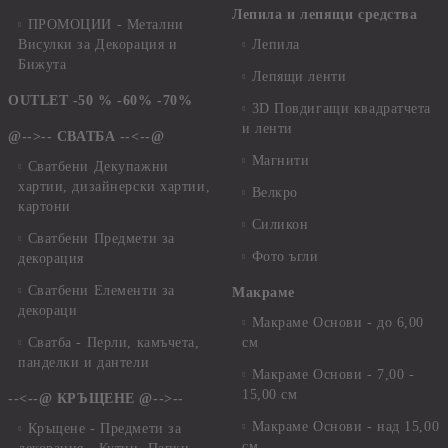
Лепила и лепящи средства
ПРОМОЦИИ - Метални
Висулки за Декорация и
Лепила
Бижута
Лепящи ленти
OUTLET -50 % -60% -70%
3D Повдигащи квадратчета
и ленти
@-->-- СВАТБА --<--@
Магнити
Сватбени Декупажни
хартии, дизайнерски хартии,
Велкро
картони
Силикон
Сватбени Предмети за
Фото ъгли
декорация
Сватбени Елементи за
Макраме
декораци
Макраме Основи - до 6,00
Сватба - Перли, камъчета,
см
панделки и дантели
Макраме Основи - 7,00 -
15,00 см
--<--@ КРЪЩЕНЕ @-->--
Макраме Основи - над 15,00
Кръщене - Предмети за
см