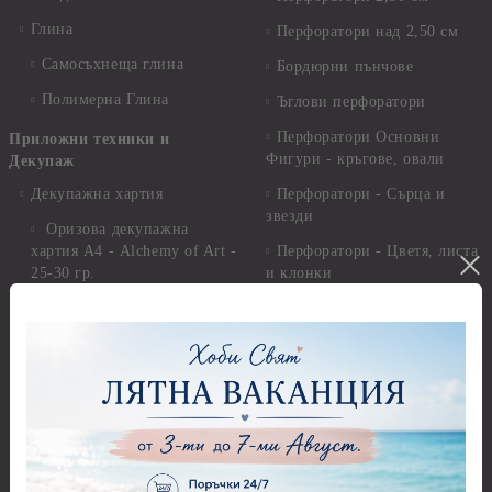
Глина
Перфоратори над 2,50 см
Самосъхнеща глина
Бордюрни пънчове
Полимерна Глина
Ъглови перфоратори
Перфоратори Основни
Приложни техники и
Фигури - кръгове, овали
Декупаж
Декупажна хартия
Перфоратори - Сърца и
звезди
Оризова декупажна
хартия А4 - Alchemy of Art -
Перфоратори - Цветя, листа
25-30 гр.
и клонки
Оризова декупажна хартия
Перфоратори - Детски
А4 - Itd. Collection - 25-30
Перфоратори - Животни
гр.
Перфоратори - Коледни и
Фина оризова декупажна
Зимни
хартия Stamperia - 21 х
29.см. - 28гр.
Рисуване
Декупажна хартия - Други
Грунд и почистващи