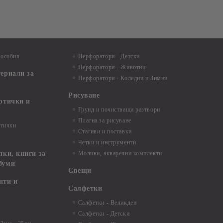
пособия
Перфоратори - Детски
Перфоратори - Животни
териали за
Перфоратори - Коледни и Зимни
Рисуване
артички и
Грунд и почистващи разтвори
Платна за рисуване
ртички
Стативи и поставки
Четки и инструменти
пки, книги за
Моливи, акварелни комплекти
буми
Свещи
нти и
Салфетки
Салфетки - Великден
Салфетки - Детски