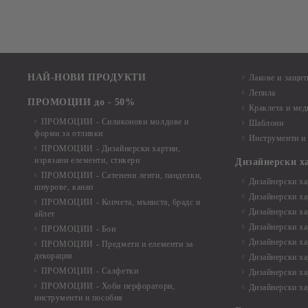
НАЙ-НОВИ ПРОДУКТИ
Лакове и защит
Лепила
ПРОМОЦИИ до - 50%
Краклета и ме
ПРОМОЦИИ - Силиконови молдове и
Шаблони
форми за отливки
Инструменти и
ПРОМОЦИИ - Дизайнерски хартии,
изрязани елементи, стикери
Дизайнерски х
ПРОМОЦИИ - Сатенени ленти, панделки,
Дизайнерски хар
шнурове, канап
Дизайнерски хар
ПРОМОЦИИ - Копчета, мъниста, брадс и
Дизайнерски хар
айлет
Дизайнерски ха
ПРОМОЦИИ - Бои
Дизайнерски хар
ПРОМОЦИИ - Предмети и елементи за
декорация
Дизайнерски ха
ПРОМОЦИИ - Салфетки
Дизайнерски ха
ПРОМОЦИИ - Хоби перфоратори,
Дизайнерски ха
инструменти и пособия