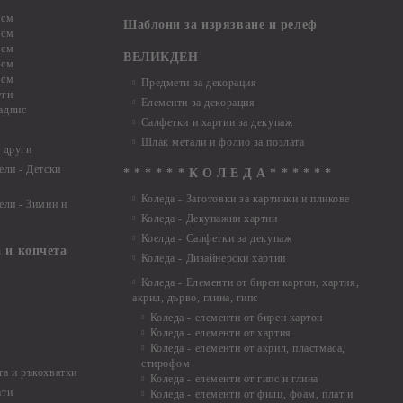
 см
Шаблони за изрязване и релеф
 см
 см
ВЕЛИКДЕН
 см
 см
Предмети за декорация
уги
Елементи за декорация
адпис
Салфетки и хартии за декупаж
Шлак метали и фолио за позлата
 други
ели - Детски
* * * * * * К О Л Е Д А * * * * * *
Коледа - Заготовки за картички и пликове
ели - Зимни и
Коледа - Декупажни хартии
Коелда - Салфетки за декупаж
 и копчета
Коледа - Дизайнерски хартии
Коледа - Eлементи от бирен картон, хартия,
акрил, дърво, глина, гипс
Коледа - елементи от бирен картон
Коледа - елементи от хартия
Коледа - елементи от акрил, пластмаса,
стирофом
а и ръкохватки
Коледа - елементи от гипс и глина
ати
Коледа - елементи от филц, фоам, плат и