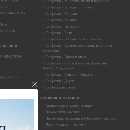
 3мм - 35см.
Салфетки - Животни, птици и насекоми
 микс
Салфетки - Коледни и Зимни
 перлени - 3мм -
Салфетки - Морски
Салфетки - Музика
 8мм
Салфетки - Пеперуди
особия за
Салфетки - Рози
Салфетки - Пътешествия и пейзажи
екорация
Салфетки - Кухненски мотиви, плодове и
зеленчуци
и средства
Салфетки - Цветя и листа
Салфетки - Свети Валентин, Сватбени,
Любов, Рожден ден
Салфетки - Фонове и бордюри
вадратчета и
Салфетки - Други
Салфетки на пакет
Тампони и мастила
Апликатори и пулверизатори
Перманентни мастила
Пигментни, багрилни и тебеширени мастила
Други тампони и мастила
- до 6,00 см