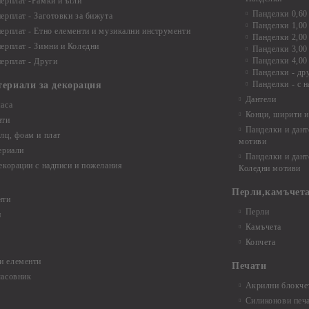
ерплат -Рамки и ъгли
Панделки 0,60
ерплат - Заготовки за бижута
Панделки 1,00
ерплат - Етно елементи и музикални инструменти
Панделки 2,00
ерплат - Зимни и Коледни
Панделки 3,00
Панделки 4,00
ерплат - Други
Панделки - др
Панделки - с н
териали за декорация
Дантели
аса
Конци, ширити и
нти
Панделки и дант
лц, фоам и плат
мотиви
ериали
Панделки и дант
екорации с надписи и пожелания
Коледни мотиви
Перли,камъчета
нти
Перли
и
Камъчета
Копчета
и елементи
Печати
часовник
Акрилни блокчет
Силиконови печ