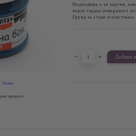
Подходяща е за хартия, пла
върху гладка повърхност (п
Грунд за стъко и пластмаса 
Добави в желани
Tweet
цени продукта