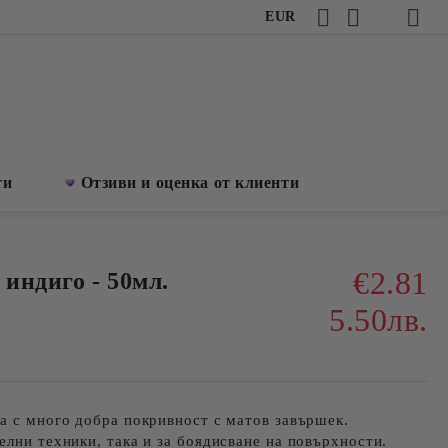
EUR
ти
Отзиви и оценка от клиенти
€2.81
 индиго - 50мл.
5.50лв.
а с много добра покривност с матов завършек.
елни техники, така и за боядисване на повърхности.