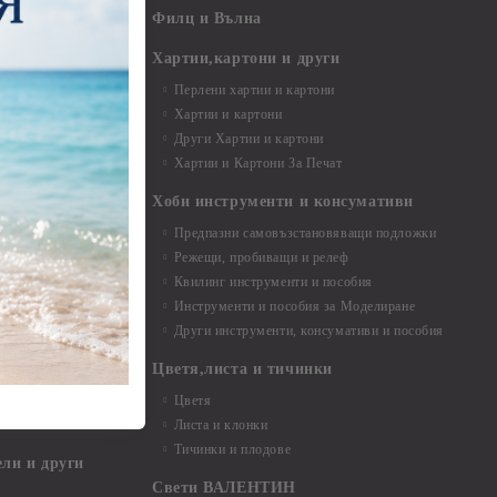
- 7,00 - 15,00 см
Филц и Вълна
- над 15,00 см
и материали
Хартии,картони и други
Перлени хартии и картони
Хартии и картони
и аксесоари
Други Хартии и картони
Хартии и Картони За Печат
Хоби инструменти и консумативи
Предпазни самовъзстановяващи подложки
, материали и
Режещи, пробиващи и релеф
Квилинг инструменти и пособия
и, химикали,
Инструменти и пособия за Моделиране
ци
Други инструменти, консумативи и пособия
Цветя,листа и тичинки
стери, химикали
Цветя
Листа и клонки
Тичинки и плодове
ели и други
Свети ВАЛЕНТИН