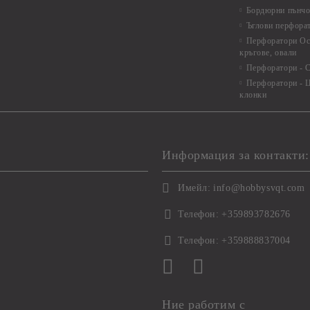
Бордюрни пънчо
Ъглови перфора
Перфоратори Ос
кръгове, овали
Перфоратори - С
Перфоратори - Ц
клонки
Информация за контакти:
Имейл:
info@hobbysvqt.com
Телефон:
+359893782676
Телефон:
+359888837004
Ние работим с