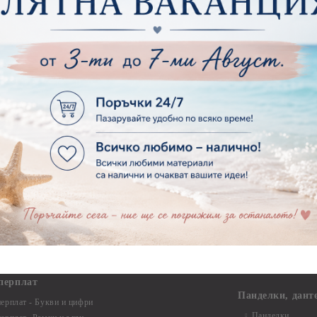
Макраме Основи 
ирен картон
Макраме Основи 
рен картон - Декоративни рамки
Макраме - Друг
рен картон - Надписи на български
Опаковки
рен картон - Ъгли и орнаменти
рен картон - Сватба
Мебелен обков 
рен картон - Училище, Дипломиране и Завършване
Дръжки
рен картон - Бебшки и Детски елементи
Закачалки
рен картон - Цветя и Животни
Крака за мебели
рен картон - Стиймпънк и Мъжки елементи
Други аксесоари
рен картон - Пътешестия - море, планина ,транспорт
инструменти
рен картон - Други
рен картон - За миниатюри, дълбоки рамки, бебешки
Моливи, маркер
лоадиращи кутии
пастели и восъ
рен картон - Коледа и Зима
Восъци
рен картон - Тематични комплекти
Маркери, флума
рен картон - Шейкър заготовки от бирен картон за
Моливи
буми, ръчно израбоени проекти
Пастели
перплат
Панделки, дант
ерплат - Букви и цифри
Панделки