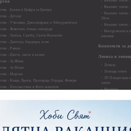
Квилинг ленти -
артия
Квилинг ленти -
ртия - Букви и Цифри за Банери
Квилинг ленти -
ртия - Детски
30см.
ртия - Училище, Дипломиране и Абитуриентски
Квилинг ленти -
ртия - Животни, птици, пеперуди
Инструменти и п
ртия - Любов, Сватба, Свети Валентин
квилинг
ртия - Дантели, бордюри, ъгли
Комплекти за д
ртия - Рамки
ртия - Цветя, листа и клони
Лепила и лепящ
ртия - За Жени
Лепила
ртия - За Мъже
Лепящи ленти
ртия - Морски
3D Повдигащи к
ртия - Къщи, Врати, Прозорци, Огради, Фенери
ленти
ртия - Пътешествия и Фото моменти
Магнити
тия - Такове, табелки, етикети
Велкро
ртия - Многопластови елементи
Силикон
ртия - Други
Фото ъгли
ртия - Готови композиции
Макраме
ртия - Микс елементи
ртия - Коледа и Зима
Макраме Основи 