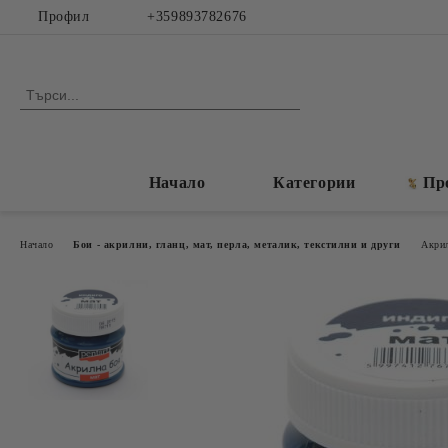
Профил
+359893782676
Начало
Категории
Пр
Начало
Бои - акрилни, гланц, мат, перла, металик, текстилни и други
Акрил