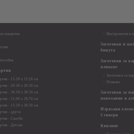
ни покрития
Инструменти и 
Заготовки и ма
диуми
бижута
 пособия
Заготовки за к
пликове
артии
Заготовки за ка
тии - 15.20 х 15.20 см.
Пликове
тии - 20.30 х 20.30 см.
тии - 30.50 х 30.50 см.
Заготовки за па
пожелания и ал
ртии - 21,00 х 29,70 см
тии - 15.20 x 30.50 см.
Изрязани елеме
ртии - други
Стикери
ртии - Сватби
ртии - Детски
Квилинг