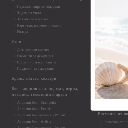
Елементи от б
Персанализирани подаръци
Елементи от би
За дома и уюта
Елементи от би
За книгите и хората
Елементи от би
Картички, пликове и покани
Елементи от би
Коледа
Елементи от би
Етно
Елементи от би
Дизайнерски хартии
Елементи от би
Елементи за декорация
Елементи от би
Ширити, шевици, канапи
Елементи от би
Предмети за декорация
Елементи от би
Елементи от би
Брадс, айлетс, холдери
съкровища и екс
Елементи от би
Бои - акрилни, гланц, мат, перла,
Елементи от би
металик, текстилни и други
Елементи от би
Акрилни бои - Stamperia
3D картички, ал
Акрилни бои - Pentart
Елементи от ш
Акрилни бои металик - Pentart
Акрилни бои - Artiste
Елементи от шп
Акрилна боя металик - Artiste