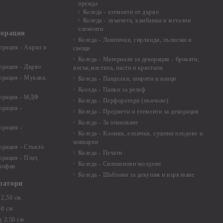
прежда
Коледа - елементи от дърво
Коледа - звънчета, камбанки и метални
елементи
корация
Коледа - Лампички, гирлянди, пълнежи и
орация - Акрил и
свещи
Коледа - Материали за декорация - брокати,
орация - Дърво
восък,мастила, пасти и кристали
орация - Мукава,
Коледа - Панделки, ширити и конци
Коелда - Папки за релеф
корация - МДФ
Коледа - Перфоратори (пънчове)
орация -
Коледа - Предмети и елементи за декорация
Коледа - За опаковане
орация -
Коледа - Kлонки, елхички, сушени плодове и
шишарки
орация - Стъкло
Коледа - Печати
орация - Плат,
Коледа - Силиконови молдове
елофан
Коледа - Шаблони за декупаж и изрязване
ратори
2,50 см
50 см
 2,50 см