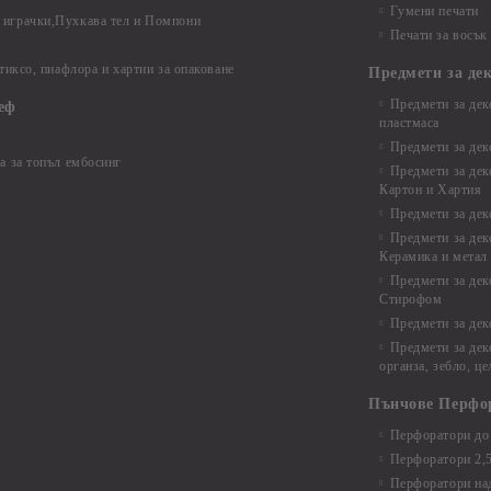
Гумени печати
играчки,Пухкава тел и Помпони
Печати за восък
 тиксо, пиафлора и хартии за опаковане
Предмети за де
Предмети за дек
еф
пластмаса
Предмети за дек
а за топъл ембосинг
Предмети за дек
Картон и Хартия
Предмети за де
Предмети за дек
Керамика и метал
Предмети за дек
Стирофом
Предмети за дек
Предмети за дек
органза, зебло, ц
Пънчове Перфо
Перфоратори до 
Перфоратори 2,
Перфоратори над