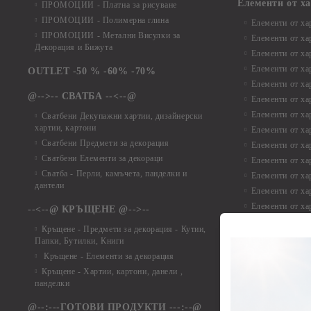
Елементи от х
ПРОМОЦИИ - Платна за рисуване
ПРОМОЦИИ - Полимерна глина
Елементи от ха
ПРОМОЦИИ - Метални Висулки за
Елементи от ха
Декорация и Бижута
Елементи от ха
Елементи от ха
OUTLET -50 % -60% -70%
Елементи от ха
@-->-- СВАТБА --<--@
Елементи от ха
Елементи от ха
Сватбени Декупажни хартии, дизайнерски
хартии, картони
Елементи от ха
Сватбени Предмети за декорация
Елементи от ха
Сватбени Елементи за декораци
Елементи от ха
Сватба - Перли, камъчета, панделки и
Елементи от ха
дантели
Елементи от ха
Елементи от ха
--<--@ КРЪЩЕНЕ @-->--
Елементи то хар
Кръщене - Предмети за декорация - Кутии,
Елементи от ха
Папки, Бутилки, Книги
Елементи от ха
Кръщене - Елементи за декорация
Елементи от ха
Кръщене - Хартии, картони, данели ,
Елементи от ха
панделки
Елементи от ха
@--:---ГОТОВИ ПРОДУКТИ ---:--@