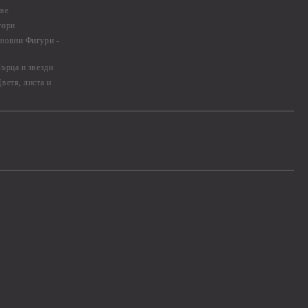
ве
тори
новни Фигури -
ърца и звезди
ветя, листа и