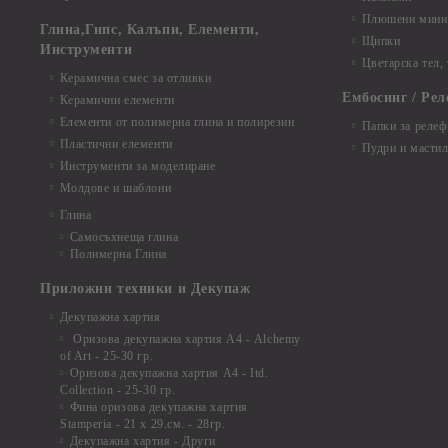
Плюшени мини 
Глина,Гипс, Калъпи, Елементи,
Щипки
Инструменти
Цветарска тел,
Керамична смес за отливки
Ембосинг / Рел
Керамични елементи
Елементи от полимерна глина и полирезин
Папки за релеф
Пластични елементи
Пудри и мастил
Инструменти за моделиране
Молдове и шаблони
Глина
Самосъхнеща глина
Полимерна Глина
Приложни техники и Декупаж
Декупажна хартия
Оризова декупажна хартия А4 - Alchemy
of Art - 25-30 гр.
Оризова декупажна хартия А4 - Itd.
Collection - 25-30 гр.
Фина оризова декупажна хартия
Stamperia - 21 х 29.см. - 28гр.
Декупажна хартия - Други