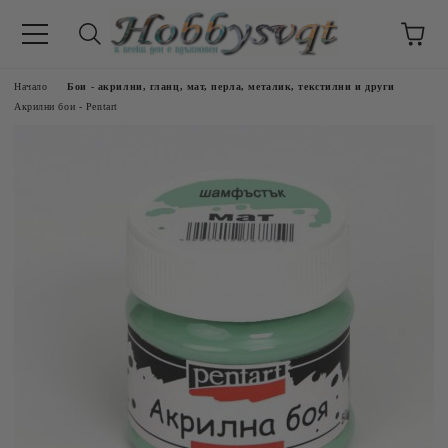
Начало
Бои - акрилни, гланц, мат, перла, металик, текстилни и други
Акрилни бои - Pentart