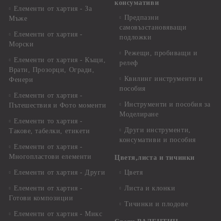
консумативи
Елементи от хартия - За
Предпазни
Мъже
самовъзстановяващи
Елементи от хартия -
подложки
Морски
Режещи, пробиващи и
Елементи от хартия - Къщи,
релеф
Врати, Прозорци, Огради,
Квилинг инструменти и
Фенери
пособия
Елементи от хартия -
Инструменти и пособия за
Пътешествия и Фото моменти
Моделиране
Елементи то хартия -
Други инструменти,
Такове, табелки, етикети
консумативи и пособия
Елементи от хартия -
Многопластови елементи
Цветя,листа и тичинки
Елементи от хартия - Други
Цветя
Елементи от хартия -
Листа и клонки
Готови композиции
Тичинки и плодове
Елементи от хартия - Микс