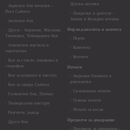
Детски мотиви
Акрилни бои металик -
Dora Cadence
Панделки и дантели -
Зимни и Коледни мотиви
Антични бои
Перли,камъчета и копчета
Други - Акрилни, Маслени,
Темперни, Тебеширени бои
Перли
Алкохолни мастила и
Камъчета
оцветители
Копчета
Бои за стъкло, керамика и
стирофом
Печати
Бои за коприна и текстил
Акрилни блокчета и
ръкохватки
Бои за свещи Cadence
Силиконови печати
Солвентни бои, Патина
Гумени печати
Универсални контури
Печати за восък
Реагенти, ръжда
Предмети за декорация
Други Бои
Предмети за декорация -