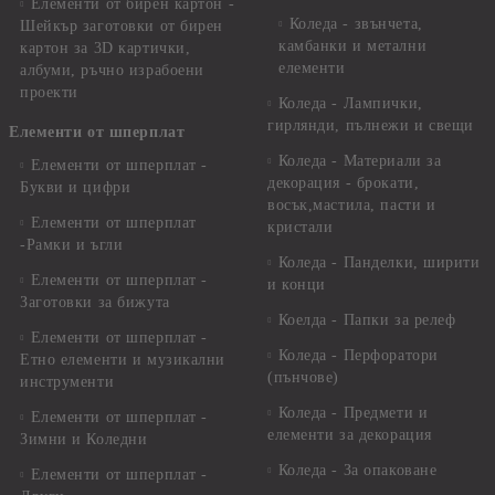
Елементи от бирен картон -
Коледа - звънчета,
Шейкър заготовки от бирен
камбанки и метални
картон за 3D картички,
елементи
албуми, ръчно израбоени
проекти
Коледа - Лампички,
гирлянди, пълнежи и свещи
Елементи от шперплат
Коледа - Материали за
Елементи от шперплат -
декорация - брокати,
Букви и цифри
восък,мастила, пасти и
Елементи от шперплат
кристали
-Рамки и ъгли
Коледа - Панделки, ширити
Елементи от шперплат -
и конци
Заготовки за бижута
Коелда - Папки за релеф
Елементи от шперплат -
Коледа - Перфоратори
Етно елементи и музикални
(пънчове)
инструменти
Коледа - Предмети и
Елементи от шперплат -
елементи за декорация
Зимни и Коледни
Коледа - За опаковане
Елементи от шперплат -