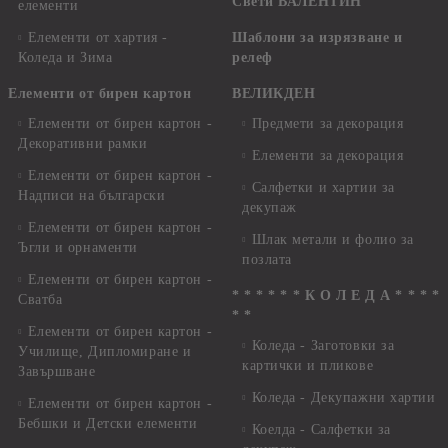
Свети ВАЛЕНТИН
елементи
Елементи от хартия -
Шаблони за изрязване и
Коледа и Зима
релеф
Елементи от бирен картон
ВЕЛИКДЕН
Елементи от бирен картон -
Предмети за декорация
Декоративни рамки
Елементи за декорация
Елементи от бирен картон -
Салфетки и хартии за
Надписи на български
декупаж
Елементи от бирен картон -
Шлак метали и фолио за
Ъгли и орнаменти
позлата
Елементи от бирен картон -
* * * * * * К О Л Е Д А * * * *
Сватба
* *
Елементи от бирен картон -
Коледа - Заготовки за
Училище, Дипломиране и
картички и пликове
Завършване
Коледа - Декупажни хартии
Елементи от бирен картон -
Бебшки и Детски елементи
Коелда - Салфетки за