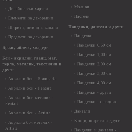
Моливи
Дизайнерски хартии
Пастели
Елементи за декорация
Панделки, дантели и други
Ширити, шевици, канапи
Панделки
Предмети за декорация
Панделки 0,60 см
Брадс, айлетс, холдери
Панделки 1,00 см
Бои - акрилни, гланц, мат,
перла, металик, текстилни и
Панделки 2,00 см
други
Панделки 3,00 см
Акрилни бои - Stamperia
Панделки 4,00 см
Акрилни бои - Pentart
Панделки - други
Акрилни бои металик -
Панделки - с надпис
Pentart
Дантели
Акрилни бои - Artiste
Конци, ширити и други
Акрилна боя металик -
Artiste
Панделки и дантели -