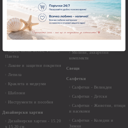
Рисуване
Декупажна хартия - Други
Грунд и почистващи
разтвори
Антични пасти
Платна за рисуване
Вакс пасти
Стативи и поставки
Грунд, Основи, Релефни
пасти
Четки и инструменти
Варак, Шлак метал, Фолио,
Моливи, акварелни
Пантна
комплекти
Лакове и защитни покрития
Свещи
Лепила
Салфетки
Краклета и медиуми
Салфетки - Великден
Шаблони
Салфетки - Детски
Инструменти и пособия
Салфетки - Животни, птици
и насекоми
Дизайнерски хартии
Салфетки - Коледни и
Дизайнерски хартии - 15.20
Зимни
х 15.20 см.