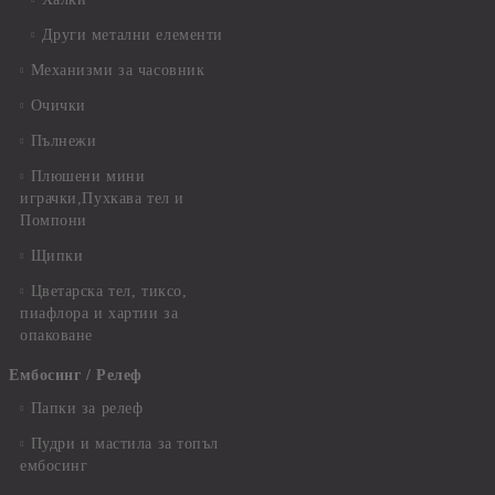
Други метални елементи
Механизми за часовник
Очички
Пълнежи
Плюшени мини
играчки,Пухкава тел и
Помпони
Щипки
Цветарска тел, тиксо,
пиафлора и хартии за
опаковане
Ембосинг / Релеф
Папки за релеф
Пудри и мастила за топъл
ембосинг