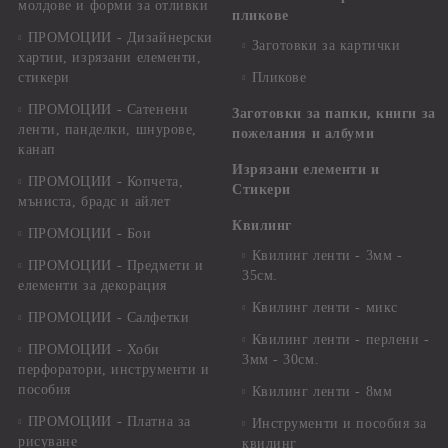
молдове и форми за отливки
пликове
ПРОМОЦИИ - Дизайнерски
Заготовки за картички
хартии, изрязани елементи,
стикери
Пликове
ПРОМОЦИИ - Сатенени
Заготовки за папки, книги за
ленти, панделки, шнурове,
пожелания и албуми
канап
Изрязани елементи и
ПРОМОЦИИ - Копчета,
Стикери
мъниста, брадс и айлет
Квилинг
ПРОМОЦИИ - Бои
Квилинг ленти - 3мм -
ПРОМОЦИИ - Предмети и
35см.
елементи за декорация
Квилинг ленти - микс
ПРОМОЦИИ - Салфетки
Квилинг ленти - перлени -
ПРОМОЦИИ - Хоби
3мм - 30см.
перфоратори, инструменти и
пособия
Квилинг ленти - 8мм
ПРОМОЦИИ - Платна за
Инструменти и пособия за
рисуване
квилинг