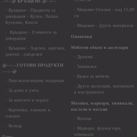
--<--@ КРЪЩЕНЕ @-->--
Макраме Основи - над 15,00
Кръщене - Предмети за
см
декорация - Кутии, Папки,
Бутилки, Книги
Макраме - Други материали
Кръщене - Елементи за
Опаковки
декорация
Мебелен обков и аксесоари
Кръщене - Хартии, картони,
данели , панделки
Дръжки
@--:---ГОТОВИ ПРОДУКТИ
Закачалки
---:--@
Крака за мебели
Персанализирани подаръци
Други аксесоари, материали
За дома и уюта
и инструменти
За книгите и хората
Моливи, маркери, химикали,
пастели и восъци
Картички, пликове и
покани
Восъци
Коледа
Маркери, флумастери,
химикали
Етно