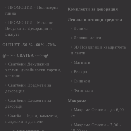
ПРОМОЦИИ - Полимерна
Комплекти за декорация
глина
Лепила и лепящи средства
ПРОМОЦИИ - Метални
Висулки за Декорация и
Лепила
Бижута
Лепящи ленти
OUTLET -50 % -60% -70%
3D Повдигащи квадратчета
и ленти
@-->-- СВАТБА --<--@
Магнити
Сватбени Декупажни
хартии, дизайнерски хартии,
Велкро
картони
Силикон
Сватбени Предмети за
Фото ъгли
декорация
Сватбени Елементи за
Макраме
декораци
Макраме Основи - до 6,00
Сватба - Перли, камъчета,
см
панделки и дантели
Макраме Основи - 7,00 -
15,00 см