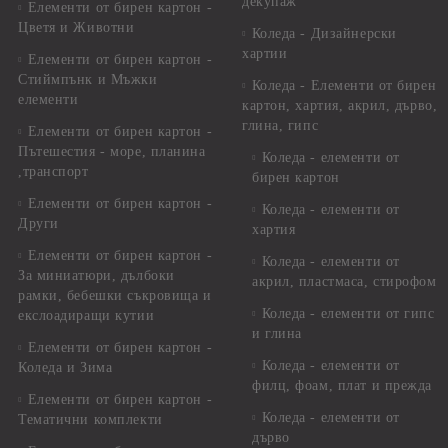
декупаж
Елементи от бирен картон -
Цветя и Животни
Коледа - Дизайнерски
хартии
Елементи от бирен картон -
Стиймпънк и Мъжки
Коледа - Eлементи от бирен
елементи
картон, хартия, акрил, дърво,
глина, гипс
Елементи от бирен картон -
Пътешестия - море, планина
Коледа - елементи от
,транспорт
бирен картон
Елементи от бирен картон -
Коледа - елементи от
Други
хартия
Елементи от бирен картон -
Коледа - елементи от
За миниатюри, дълбоки
акрил, пластмаса, стирофом
рамки, бебешки съкровища и
Коледа - елементи от гипс
екслоадиращи кутии
и глина
Елементи от бирен картон -
Коледа - елементи от
Коледа и Зима
филц, фоам, плат и прежда
Елементи от бирен картон -
Коледа - елементи от
Тематични комплекти
дърво