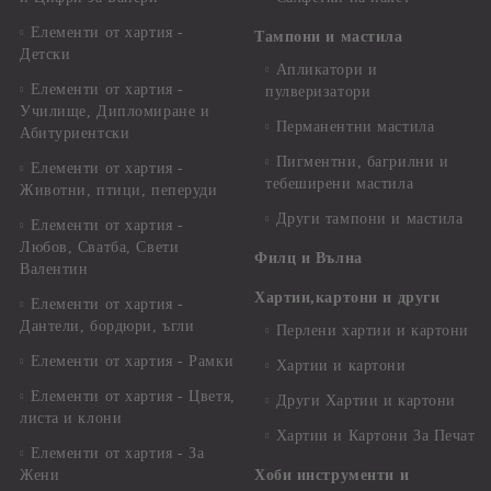
Елементи от хартия -
Тампони и мастила
Детски
Апликатори и
Елементи от хартия -
пулверизатори
Училище, Дипломиране и
Перманентни мастила
Абитуриентски
Пигментни, багрилни и
Елементи от хартия -
тебеширени мастила
Животни, птици, пеперуди
Други тампони и мастила
Елементи от хартия -
Любов, Сватба, Свети
Филц и Вълна
Валентин
Хартии,картони и други
Елементи от хартия -
Дантели, бордюри, ъгли
Перлени хартии и картони
Елементи от хартия - Рамки
Хартии и картони
Елементи от хартия - Цветя,
Други Хартии и картони
листа и клони
Хартии и Картони За Печат
Елементи от хартия - За
Жени
Хоби инструменти и