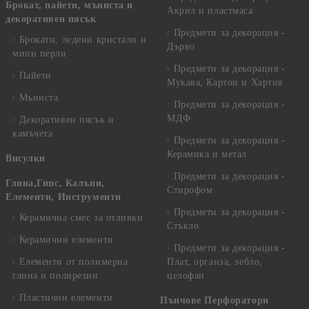
Брокат, пайети, мъниста и
Акрил и пластмаса
декоративен пясък
Предмети за декорация -
Брокати, ледени кристали и
Дърво
мини перли
Предмети за декорация -
Пайети
Мукава, Картон и Хартия
Мъниста
Предмети за декорация -
МДФ
Декоративен пясък и
камъчета
Предмети за декорация -
Керамика и метал
Висулки
Предмети за декорация -
Глина,Гипс, Калъпи,
Стирофом
Елементи, Инструменти
Предмети за декорация -
Керамична смес за отливки
Стъкло
Керамични елементи
Предмети за декорация -
Елементи от полимерна
Плат, органза, зебло,
глина и полирезин
целофан
Пластични елементи
Пънчове Перфоратори