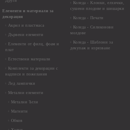
Други
Коледа - Kлонки, елхички,
сушени плодове и шишарки
Елементи и материали за
декорация
Коледа - Печати
Акрил и пластмаса
Коледа - Силиконови
молдове
Дървени елементи
Коледа - Шаблони за
Елементи от филц, фоам и
декупаж и изрязване
плат
Естествени материали
Комплекти за декорации с
надписи и пожелания
Лед лампички
Метални елементи
Метални Ъгли
Магнити
Обков
Халки