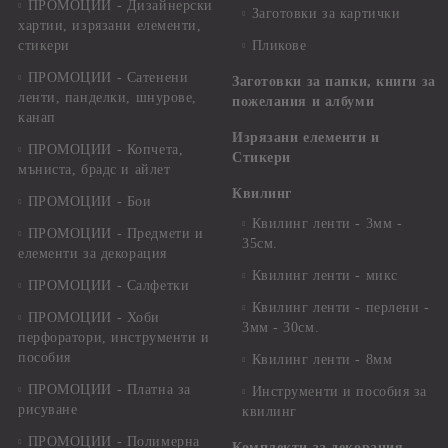
ПРОМОЦИИ - Дизайнерски
Заготовки за картички
хартии, изрязани елементи,
стикери
Пликове
ПРОМОЦИИ - Сатенени
Заготовки за папки, книги за
ленти, панделки, шнурове,
пожелания и албуми
канап
Изрязани елементи и
ПРОМОЦИИ - Копчета,
Стикери
мъниста, брадс и айлет
Квилинг
ПРОМОЦИИ - Бои
Квилинг ленти - 3мм -
ПРОМОЦИИ - Предмети и
35см.
елементи за декорация
Квилинг ленти - микс
ПРОМОЦИИ - Салфетки
Квилинг ленти - перлени -
ПРОМОЦИИ - Хоби
3мм - 30см.
перфоратори, инструменти и
пособия
Квилинг ленти - 8мм
ПРОМОЦИИ - Платна за
Инструменти и пособия за
рисуване
квилинг
ПРОМОЦИИ - Полимерна
Комплекти за декорация