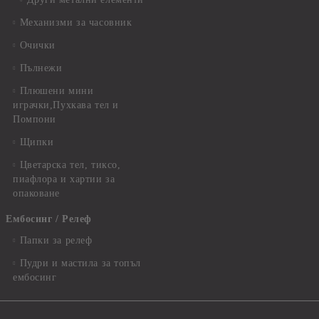
Механизми за часовник
Очички
Пълнежи
Плюшени мини
играчки,Пухкава тел и
Помпони
Щипки
Цветарска тел, тиксо,
пиафлора и хартии за
опаковане
Ембосинг / Релеф
Папки за релеф
Пудри и мастила за топъл
ембосинг