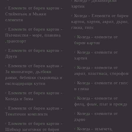
Коледа - Дизайнерски
хартии
Елементи от бирен картон -
Стиймпънк и Мъжки
Коледа - Eлементи от бирен
елементи
картон, хартия, акрил, дърво,
глина, гипс
Елементи от бирен картон -
Пътешестия - море, планина
Коледа - елементи от
,транспорт
бирен картон
Елементи от бирен картон -
Коледа - елементи от
Други
хартия
Елементи от бирен картон -
Коледа - елементи от
За миниатюри, дълбоки
акрил, пластмаса, стирофом
рамки, бебешки съкровища и
Коледа - елементи от гипс
екслоадиращи кутии
и глина
Елементи от бирен картон -
Коледа - елементи от
Коледа и Зима
филц, фоам, плат и прежда
Елементи от бирен картон -
Коледа - елементи от
Тематични комплекти
дърво
Елементи от бирен картон -
Коледа - звънчета,
Шейкър заготовки от бирен