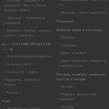
Кръщене - Предмети за
см
декорация - Кутии, Папки,
Бутилки, Книги
Макраме - Други материали
Кръщене - Елементи за
Опаковки
декорация
Мебелен обков и аксесоари
Кръщене - Хартии, картони,
данели , панделки
Дръжки
@--:---ГОТОВИ ПРОДУКТИ
Закачалки
---:--@
Крака за мебели
Персанализирани подаръци
Други аксесоари, материали
За дома и уюта
и инструменти
За книгите и хората
Моливи, маркери, химикали,
пастели и восъци
Картички, пликове и
покани
Восъци
Коледа
Маркери, флумастери,
химикали
Етно
Моливи
Дизайнерски хартии