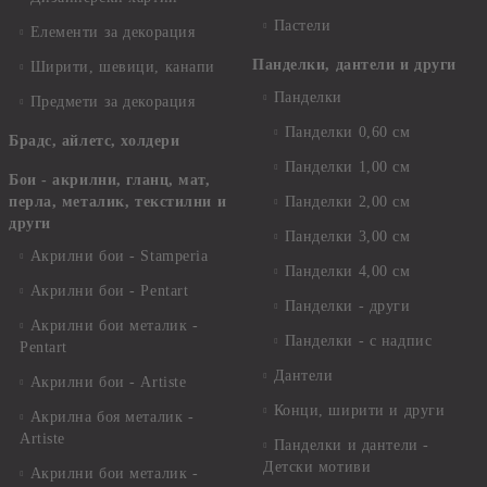
Пастели
Елементи за декорация
Панделки, дантели и други
Ширити, шевици, канапи
Панделки
Предмети за декорация
Панделки 0,60 см
Брадс, айлетс, холдери
Панделки 1,00 см
Бои - акрилни, гланц, мат,
перла, металик, текстилни и
Панделки 2,00 см
други
Панделки 3,00 см
Акрилни бои - Stamperia
Панделки 4,00 см
Акрилни бои - Pentart
Панделки - други
Акрилни бои металик -
Панделки - с надпис
Pentart
Дантели
Акрилни бои - Artiste
Конци, ширити и други
Акрилна боя металик -
Artiste
Панделки и дантели -
Детски мотиви
Акрилни бои металик -