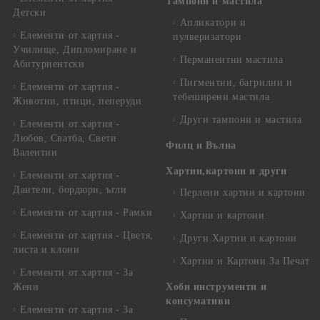
Тампони и мастила
Детски
Апликатори и
Елементи от хартия -
пулверизатори
Училище, Дипломиране и
Перманентни мастила
Абитуриентски
Пигментни, багрилни и
Елементи от хартия -
тебеширени мастила
Животни, птици, пеперуди
Други тампони и мастила
Елементи от хартия -
Любов, Сватба, Свети
Филц и Вълна
Валентин
Хартии,картони и други
Елементи от хартия -
Дантели, бордюри, ъгли
Перлени хартии и картони
Елементи от хартия - Рамки
Хартии и картони
Елементи от хартия - Цветя,
Други Хартии и картони
листа и клони
Хартии и Картони За Печат
Елементи от хартия - За
Жени
Хоби инструменти и
консумативи
Елементи от хартия - За