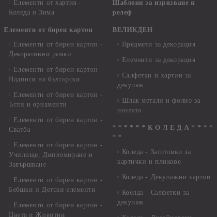
Елементи от хартия -
Шаблони за изрязване и
Коледа и Зима
релеф
Елементи от бирен картон
ВЕЛИКДЕН
Елементи от бирен картон -
Предмети за декорация
Декоративни рамки
Елементи за декорация
Елементи от бирен картон -
Салфетки и хартии за
Надписи на български
декупаж
Елементи от бирен картон -
Шлак метали и фолио за
Ъгли и орнаменти
позлата
Елементи от бирен картон -
* * * * * * К О Л Е Д А * * * *
Сватба
* *
Елементи от бирен картон -
Коледа - Заготовки за
Училище, Дипломиране и
картички и пликове
Завършване
Коледа - Декупажни хартии
Елементи от бирен картон -
Бебшки и Детски елементи
Коелда - Салфетки за
декупаж
Елементи от бирен картон -
Цветя и Животни