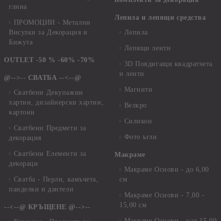
глина
Лепила и лепящи средства
ПРОМОЦИИ - Метални
Висулки за Декорация и
Лепила
Бижута
Лепящи ленти
OUTLET -50 % -60% -70%
3D Повдигащи квадратчета
и ленти
@-->-- СВАТБА --<--@
Магнити
Сватбени Декупажни
хартии, дизайнерски хартии,
Велкро
картони
Силикон
Сватбени Предмети за
Фото ъгли
декорация
Сватбени Елементи за
Макраме
декораци
Макраме Основи - до 6,00
Сватба - Перли, камъчета,
см
панделки и дантели
Макраме Основи - 7,00 -
15,00 см
--<--@ КРЪЩЕНЕ @-->--
Макраме Основи - над 15,00