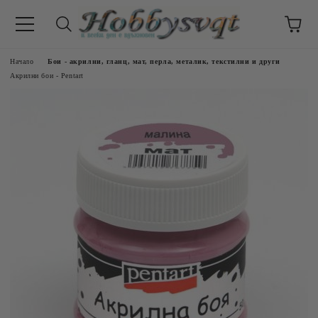
Начало
Бои - акрилни, гланц, мат, перла, металик, текстилни и други
Акрилни бои - Pentart