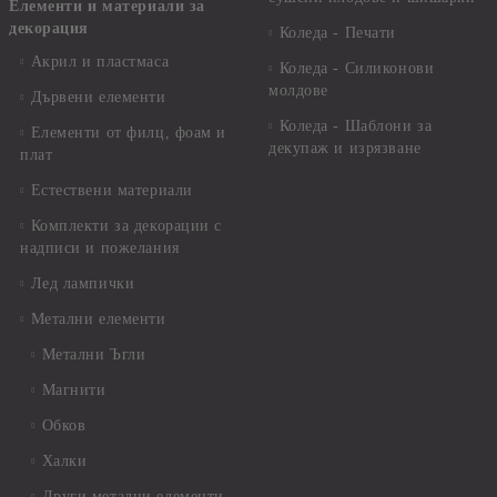
Елементи и материали за
декорация
Коледа - Печати
Акрил и пластмаса
Коледа - Силиконови
молдове
Дървени елементи
Коледа - Шаблони за
Елементи от филц, фоам и
декупаж и изрязване
плат
Естествени материали
Комплекти за декорации с
надписи и пожелания
Лед лампички
Метални елементи
Метални Ъгли
Магнити
Обков
Халки
Други метални елементи