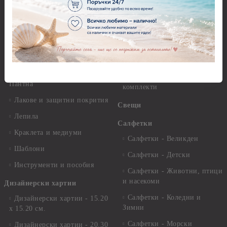
Грунд и почистващи
разтвори
Антични пасти
Платна за рисуване
Вакс пасти
Стативи и поставки
Грунд, Основи, Релефни
пасти
Четки и инструменти
Варак, Шлак метал, Фолио,
Моливи, акварелни
Пантна
комплекти
Лакове и защитни покрития
Свещи
Лепила
Салфетки
Краклета и медиуми
Салфетки - Великден
Шаблони
Салфетки - Детски
Инструменти и пособия
Салфетки - Животни, птици
и насекоми
Дизайнерски хартии
Салфетки - Коледни и
Дизайнерски хартии - 15.20
Зимни
х 15.20 см.
Салфетки - Морски
Дизайнерски хартии - 20.30