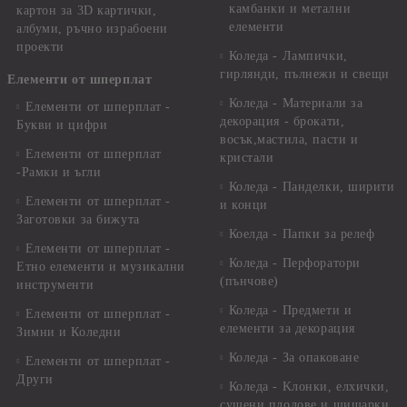
камбанки и метални
картон за 3D картички,
елементи
албуми, ръчно израбоени
проекти
Коледа - Лампички,
гирлянди, пълнежи и свещи
Елементи от шперплат
Коледа - Материали за
Елементи от шперплат -
декорация - брокати,
Букви и цифри
восък,мастила, пасти и
Елементи от шперплат
кристали
-Рамки и ъгли
Коледа - Панделки, ширити
Елементи от шперплат -
и конци
Заготовки за бижута
Коелда - Папки за релеф
Елементи от шперплат -
Коледа - Перфоратори
Етно елементи и музикални
(пънчове)
инструменти
Коледа - Предмети и
Елементи от шперплат -
елементи за декорация
Зимни и Коледни
Коледа - За опаковане
Елементи от шперплат -
Други
Коледа - Kлонки, елхички,
сушени плодове и шишарки