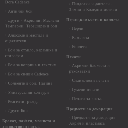
Dora Cadence
Панделки и дантели -
Зимни и Коледни мотиви
Антични бои
Перли,камъчета и копчета
Други - Акрилни, Маслени,
Темперни, Тебеширени бои
Перли
Алкохолни мастила и
Камъчета
оцветители
Копчета
Бои за стъкло, керамика и
стирофом
Печати
Бои за коприна и текстил
Акрилни блокчета и
ръкохватки
Бои за свещи Cadence
Силиконови печати
Солвентни бои, Патина
Гумени печати
Универсални контури
Печати за восък
Реагенти, ръжда
Предмети за декорация
Други Бои
Предмети за декорация -
Брокат, пайети, мъниста и
Акрил и пластмаса
декоративен пясък