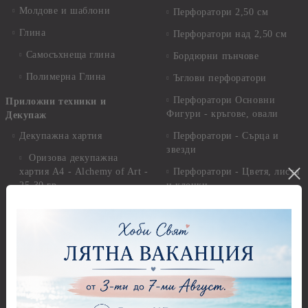
Молдове и шаблони
Перфоратори 2,50 см
Глина
Перфоратори над 2,50 см
Самосъхнеща глина
Бордюрни пънчове
Полимерна Глина
Ъглови перфоратори
Перфоратори Основни
Приложни техники и
Фигури - кръгове, овали
Декупаж
Декупажна хартия
Перфоратори - Сърца и
звезди
Оризова декупажна
хартия А4 - Alchemy of Art -
Перфоратори - Цветя, листа
25-30 гр.
и клонки
Оризова декупажна хартия
Перфоратори - Детски
А4 - Itd. Collection - 25-30
Перфоратори - Животни
гр.
Перфоратори - Коледни и
Фина оризова декупажна
Зимни
хартия Stamperia - 21 х
29.см. - 28гр.
Рисуване
Декупажна хартия - Други