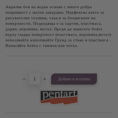
Акрилна боя на водна основа с много добра
покривност с матов завършек. Перфектна както за
рисувателни техники, така и за боядисване на
повърхности. Подходяща е за хартия, пластмаса,
дърво, керамика, метал. Преди да нанасете боята
върху гладка повърхност (пластмаса, керамика,метал)
използвайте използвайте Грунд за стъко и пластмаса .
Нанасяйте боята с тампон или четка.
Добави в желани