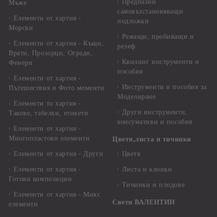
Предпазни
Мъже
самовъзстановяващи
Елементи от хартия -
подложки
Морски
Режещи, пробиващи и
Елементи от хартия - Къщи,
релеф
Врати, Прозорци, Огради,
Квилинг инструменти и
Фенери
пособия
Елементи от хартия -
Инструменти и пособия за
Пътешествия и Фото моменти
Моделиране
Елементи то хартия -
Други инструменти,
Такове, табелки, етикети
консумативи и пособия
Елементи от хартия -
Многопластови елементи
Цветя,листа и тичинки
Елементи от хартия - Други
Цветя
Елементи от хартия -
Листа и клонки
Готови композиции
Тичинки и плодове
Елементи от хартия - Микс
Свети ВАЛЕНТИН
елементи