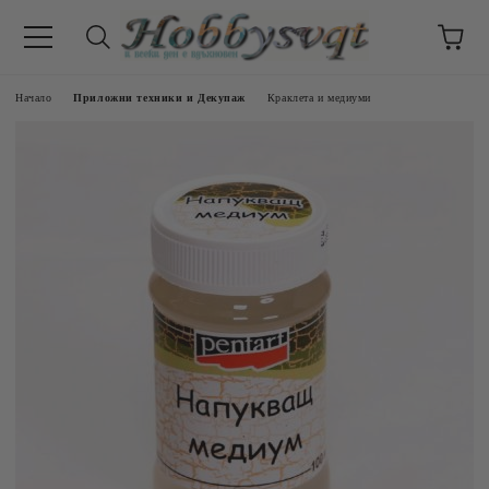
Начало
Приложни техники и Декупаж
Краклета и медиуми