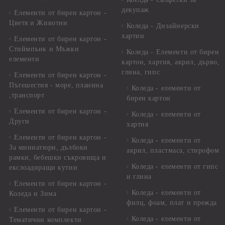
декупаж
Елементи от бирен картон -
Цветя и Животни
Коледа - Дизайнерски
хартии
Елементи от бирен картон -
Стиймпънк и Мъжки
Коледа - Eлементи от бирен
елементи
картон, хартия, акрил, дърво,
глина, гипс
Елементи от бирен картон -
Пътешестия - море, планина
Коледа - елементи от
,транспорт
бирен картон
Елементи от бирен картон -
Коледа - елементи от
Други
хартия
Елементи от бирен картон -
Коледа - елементи от
За миниатюри, дълбоки
акрил, пластмаса, стирофом
рамки, бебешки съкровища и
Коледа - елементи от гипс
екслоадиращи кутии
и глина
Елементи от бирен картон -
Коледа - елементи от
Коледа и Зима
филц, фоам, плат и прежда
Елементи от бирен картон -
Коледа - елементи от
Тематични комплекти