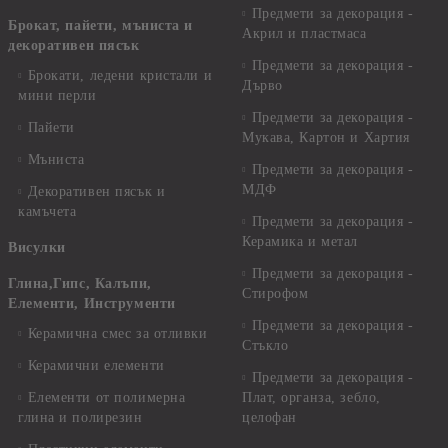
Предмети за декорация -
Брокат, пайети, мъниста и
Акрил и пластмаса
декоративен пясък
Предмети за декорация -
Брокати, ледени кристали и
Дърво
мини перли
Предмети за декорация -
Пайети
Мукава, Картон и Хартия
Мъниста
Предмети за декорация -
МДФ
Декоративен пясък и
камъчета
Предмети за декорация -
Керамика и метал
Висулки
Предмети за декорация -
Глина,Гипс, Калъпи,
Стирофом
Елементи, Инструменти
Предмети за декорация -
Керамична смес за отливки
Стъкло
Керамични елементи
Предмети за декорация -
Елементи от полимерна
Плат, органза, зебло,
глина и полирезин
целофан