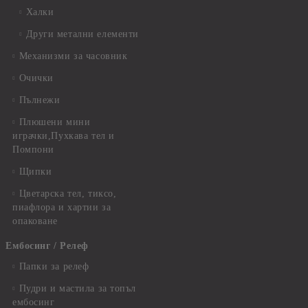
Халки
Други метални елементи
Механизми за часовник
Очички
Пълнежи
Плюшени мини
играчки,Пухкава тел и
Помпони
Щипки
Цветарска тел, тиксо,
пиафлора и хартии за
опаковане
Ембосинг / Релеф
Папки за релеф
Пудри и мастила за топъл
ембосинг