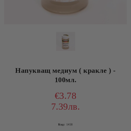
Напукващ медиум ( кракле ) -
100мл.
€3.78
7.39лв.
Код:
1458