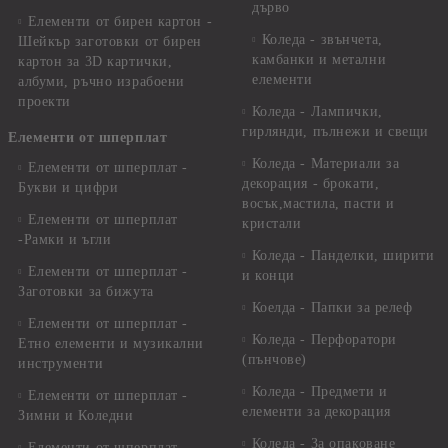
дърво
Елементи от бирен картон -
Коледа - звънчета,
Шейкър заготовки от бирен
камбанки и метални
картон за 3D картички,
елементи
албуми, ръчно израбоени
проекти
Коледа - Лампички,
гирлянди, пълнежи и свещи
Елементи от шперплат
Коледа - Материали за
Елементи от шперплат -
декорация - брокати,
Букви и цифри
восък,мастила, пасти и
Елементи от шперплат
кристали
-Рамки и ъгли
Коледа - Панделки, ширити
Елементи от шперплат -
и конци
Заготовки за бижута
Коелда - Папки за релеф
Елементи от шперплат -
Коледа - Перфоратори
Етно елементи и музикални
(пънчове)
инструменти
Коледа - Предмети и
Елементи от шперплат -
елементи за декорация
Зимни и Коледни
Коледа - За опаковане
Елементи от шперплат -