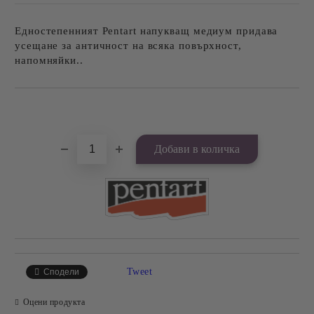
Едностепенният Pentart напукващ медиум придава
усещане за античност на всяка повърхност,
напомняйки..
Добави в желани
Tweet
Сподели
Оцени продукта