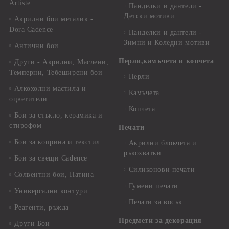
Artiste
Панделки и дантели -
Детски мотиви
Акрилни бои металик -
Dora Cadence
Панделки и дантели -
Зимни и Коледни мотиви
Антични бои
Перли,камъчета и копчета
Други - Акрилни, Маслени,
Темперни, Тебеширени бои
Перли
Алкохолни мастила и
Камъчета
оцветители
Копчета
Бои за стъкло, керамика и
стирофом
Печати
Бои за коприна и текстил
Акрилни блокчета и
ръкохватки
Бои за свещи Cadence
Силиконови печати
Солвентни бои, Патина
Гумени печати
Универсални контури
Печати за восък
Реагенти, ръжда
Предмети за декорация
Други Бои