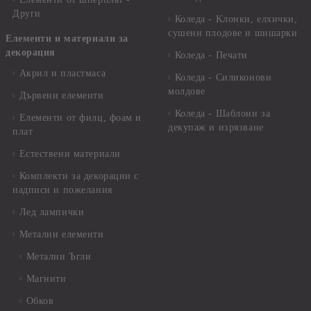
Други
Коледа - Kлонки, елхички,
сушени плодове и шишарки
Елементи и материали за
декорация
Коледа - Печати
Акрил и пластмаса
Коледа - Силиконови
молдове
Дървени елементи
Коледа - Шаблони за
Елементи от филц, фоам и
декупаж и изрязване
плат
Естествени материали
Комплекти за декорации с
надписи и пожелания
Лед лампички
Метални елементи
Метални Ъгли
Магнити
Обков