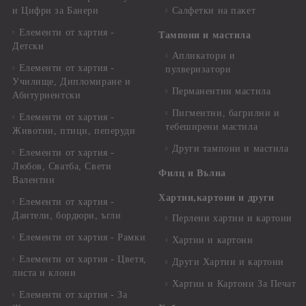
и Цифри за Банери
Салфетки на пакет
Елементи от хартия -
Тампони и мастила
Детски
Апликатори и
Елементи от хартия -
пулверизатори
Училище, Дипломиране и
Перманентни мастила
Абитуриентски
Пигментни, багрилни и
Елементи от хартия -
тебеширени мастила
Животни, птици, пеперуди
Други тампони и мастила
Елементи от хартия -
Любов, Сватба, Свети
Филц и Вълна
Валентин
Хартии,картони и други
Елементи от хартия -
Дантели, бордюри, ъгли
Перлени хартии и картони
Елементи от хартия - Рамки
Хартии и картони
Елементи от хартия - Цветя,
Други Хартии и картони
листа и клони
Хартии и Картони За Печат
Елементи от хартия - За