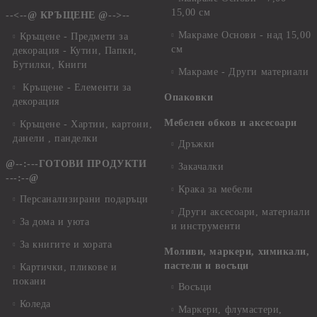
15,00 см
--<--@ КРЪЩЕНЕ @-->--
Макраме Основи - над 15,00
Кръщене - Предмети за
см
декорация - Кутии, Папки,
Бутилки, Книги
Макраме - Други материали
Кръщене - Елементи за
Опаковки
декорация
Мебелен обков и аксесоари
Кръщене - Хартии, картони,
данели , панделки
Дръжки
@--:---ГОТОВИ ПРОДУКТИ
Закачалки
---:--@
Крака за мебели
Персанализирани подаръци
Други аксесоари, материали
За дома и уюта
и инструменти
За книгите и хората
Моливи, маркери, химикали,
пастели и восъци
Картички, пликове и
покани
Восъци
Коледа
Маркери, флумастери,