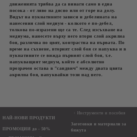
движенията трябва да са винаги само в една
посока - от ляво на дясно или от горе на долу.
Видът на пукнатините зависи и дебелината на
нанесения слой медиум - колкото е по-дебел,
толкова по-изразени ще са те. След изсъхване на
медиума, нанесете върху него втори слой акрилна
боя, различна по цвят, контрастна на първата. По
време на съхнене, вторият слой боя се напуква и в
пукнатините се вижда първият слой боя, т.е.
напукващият медиум, който е абсолютно
прозрачен остава в "сандвич" между двата цвята
акрилна боя, напуквайки този над него.
Инструменти и пособия
НАЙ-НОВИ ПРОДУКТИ
Заготовки и материали за
ПРОМОЦИИ до - 50%
бижута