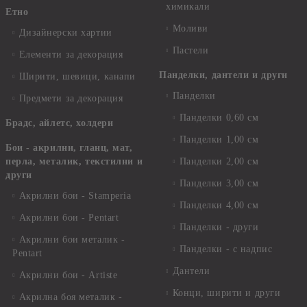
химикали
Етно
Моливи
Дизайнерски хартии
Пастели
Елементи за декорация
Панделки, дантели и други
Ширити, шевици, канапи
Панделки
Предмети за декорация
Панделки 0,60 см
Брадс, айлетс, холдери
Панделки 1,00 см
Бои - акрилни, гланц, мат,
перла, металик, текстилни и
Панделки 2,00 см
други
Панделки 3,00 см
Акрилни бои - Stamperia
Панделки 4,00 см
Акрилни бои - Pentart
Панделки - други
Акрилни бои металик -
Панделки - с надпис
Pentart
Дантели
Акрилни бои - Artiste
Конци, ширити и други
Акрилна боя металик -