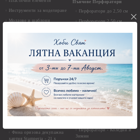
Пластични елементи
Пънчове Перфоратори
Инструменти за моделиране
Перфоратори до 2,50 см
Молдове и шаблони
Перфоратори 2,50 см
Глина
Перфоратори над 2,50 см
Самосъхнеща глина
Бордюрни пънчове
Полимерна Глина
Ъглови перфоратори
Перфоратори Основни
Приложни техники и
Фигури - кръгове, овали
Декупаж
Декупажна хартия
Перфоратори - Сърца и
звезди
Оризова декупажна
хартия А4 - Alchemy of Art -
Перфоратори - Цветя, листа
25-30 гр.
и клонки
Оризова декупажна хартия
Перфоратори - Детски
А4 - Itd. Collection - 25-30
Перфоратори - Животни
гр.
Перфоратори - Коледни и
Фина оризова декупажна
Зимни
хартия Stamperia - 21 х