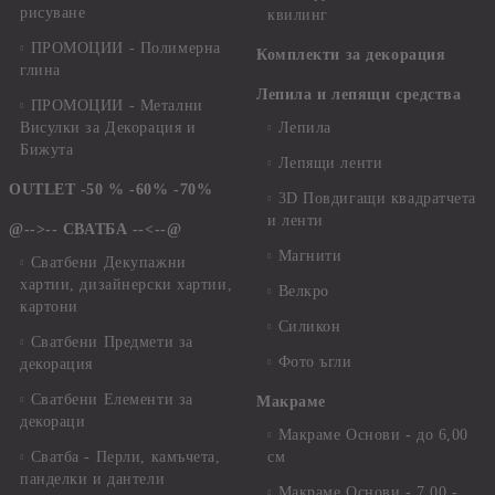
рисуване
квилинг
ПРОМОЦИИ - Полимерна
Комплекти за декорация
глина
Лепила и лепящи средства
ПРОМОЦИИ - Метални
Висулки за Декорация и
Лепила
Бижута
Лепящи ленти
OUTLET -50 % -60% -70%
3D Повдигащи квадратчета
и ленти
@-->-- СВАТБА --<--@
Магнити
Сватбени Декупажни
хартии, дизайнерски хартии,
Велкро
картони
Силикон
Сватбени Предмети за
Фото ъгли
декорация
Сватбени Елементи за
Макраме
декораци
Макраме Основи - до 6,00
Сватба - Перли, камъчета,
см
панделки и дантели
Макраме Основи - 7,00 -