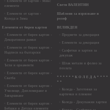
Елементи от хартия - Микс
Свети ВАЛЕНТИН
елементи
Елементи от хартия -
Шаблони за изрязване и
Коледа и Зима
релеф
Елементи от бирен картон
ВЕЛИКДЕН
Елементи от бирен картон -
Предмети за декорация
Декоративни рамки
Елементи за декорация
Елементи от бирен картон -
Салфетки и хартии за
Надписи на български
декупаж
Елементи от бирен картон -
Шлак метали и фолио за
Ъгли и орнаменти
позлата
Елементи от бирен картон -
* * * * * * К О Л Е Д А * * * *
Сватба
* *
Елементи от бирен картон -
Коледа - Заготовки за
Училище, Дипломиране и
картички и пликове
Завършване
Коледа - Декупажни хартии
Елементи от бирен картон -
Бебшки и Детски елементи
Коелда - Салфетки за