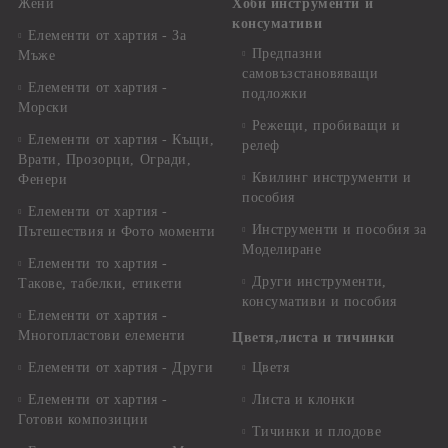
Жени
Хоби инструменти и
консумативи
Елементи от хартия - За
Предпазни
Мъже
самовъзстановяващи
Елементи от хартия -
подложки
Морски
Режещи, пробиващи и
Елементи от хартия - Къщи,
релеф
Врати, Прозорци, Огради,
Квилинг инструменти и
Фенери
пособия
Елементи от хартия -
Инструменти и пособия за
Пътешествия и Фото моменти
Моделиране
Елементи то хартия -
Други инструменти,
Такове, табелки, етикети
консумативи и пособия
Елементи от хартия -
Многопластови елементи
Цветя,листа и тичинки
Елементи от хартия - Други
Цветя
Елементи от хартия -
Листа и клонки
Готови композиции
Тичинки и плодове