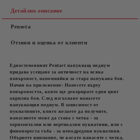
Детайлно описание
Ревюта
Отзиви и оценка от клиенти
Едностепенният Pentart напукващ медиум
придава усещане за античност на всяка
повърхност, напомняйки за стара напукана боя.
Начин на приложение: Нанесете върху
повърхността, която ще декорирате един цвят
акрилна боя. След изсъхване нанасете
напукващия медиум. В зависимост от
пукнатините, които желаете да получите,
нанасянето може да става с четка - за
хоризонтални или вертикални пукнатини, или с
финопореста гъба - за неподредени пукнатини.
Обърнете внимание, че когато нанасяте с четка,