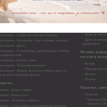
Макраме - Друг
рен картон - Надписи на български
Опаковки
рен картон - Ъгли и орнаменти
рен картон - Сватба
Мебелен обков 
рен картон - Училище, Дипломиране и Завършване
Дръжки
рен картон - Бебшки и Детски елементи
Закачалки
рен картон - Цветя и Животни
Крака за мебели
рен картон - Стиймпънк и Мъжки елементи
Други аксесоари
рен картон - Пътешестия - море, планина ,транспорт
инструменти
рен картон - Други
рен картон - За миниатюри, дълбоки рамки, бебешки
Моливи, маркер
лоадиращи кутии
пастели и восъ
рен картон - Коледа и Зима
Восъци
рен картон - Тематични комплекти
Маркери, флума
рен картон - Шейкър заготовки от бирен картон за
Моливи
буми, ръчно израбоени проекти
Пастели
перплат
Панделки, дант
ерплат - Букви и цифри
Панделки
ерплат -Рамки и ъгли
Панделки 0,60
ерплат - Заготовки за бижута
Панделки 1,00
ерплат - Етно елементи и музикални инструменти