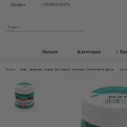
Профил
+359893782676
Начало
Категории
Пр
Начало
Бои - акрилни, гланц, мат, перла, металик, текстилни и други
Акрил