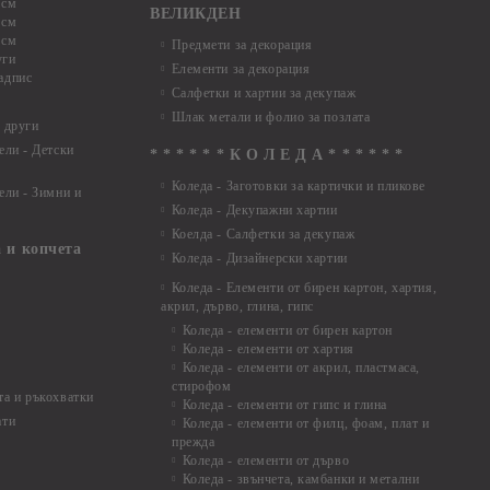
 см
ВЕЛИКДЕН
 см
 см
Предмети за декорация
уги
Елементи за декорация
адпис
Салфетки и хартии за декупаж
Шлак метали и фолио за позлата
 други
ели - Детски
* * * * * * К О Л Е Д А * * * * * *
Коледа - Заготовки за картички и пликове
ели - Зимни и
Коледа - Декупажни хартии
Коелда - Салфетки за декупаж
 и копчета
Коледа - Дизайнерски хартии
Коледа - Eлементи от бирен картон, хартия,
акрил, дърво, глина, гипс
Коледа - елементи от бирен картон
Коледа - елементи от хартия
Коледа - елементи от акрил, пластмаса,
стирофом
а и ръкохватки
Коледа - елементи от гипс и глина
ати
Коледа - елементи от филц, фоам, плат и
прежда
Коледа - елементи от дърво
Коледа - звънчета, камбанки и метални