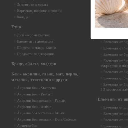
Елементи от би
За книгите и хората
Елементи от би
Картички, пликове и покани
Елементи от би
Коледа
Елементи от би
Етно
Елементи от би
Дизайнерски хартии
Елементи от би
Елементи за декорация
Елементи от би
Ширити, шевици, канапи
Елементи от би
Предмети за декорация
Елементи от би
Елементи от би
Брадс, айлетс, холдери
съкровища и екс
Елементи от би
Бои - акрилни, гланц, мат, перла,
Елементи от би
металик, текстилни и други
Елементи от би
Акрилни бои - Stamperia
3D картички, ал
Акрилни бои - Pentart
Елементи от ш
Акрилни бои металик - Pentart
Акрилни бои - Artiste
Елементи от шп
Акрилна боя металик - Artiste
Елементи от шп
Акрилни бои металик - Dora Cadence
Елементи от шп
Антични бои
Елементи от шп