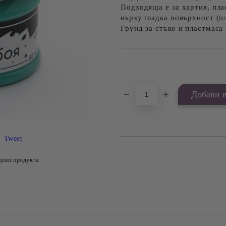
Подходяща е за хартия, пла
върху гладка повърхност (п
Грунд за стъко и пластмаса 
Добави в желани
Tweet
цени продукта