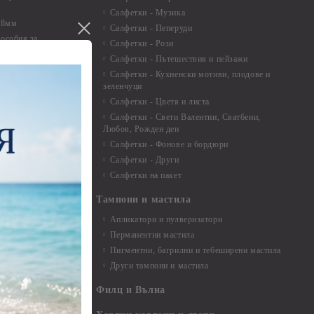
Салфетки - Музика
 8мм
Салфетки - Пеперуди
особия за
Салфетки - Рози
Салфетки - Пътешествия и пейзажи
екорация
Салфетки - Кухненски мотиви, плодове и
зеленчуци
и средства
Салфетки - Цветя и листа
Салфетки - Свети Валентин, Сватбени,
Любов, Рожден ден
Салфетки - Фонове и бордюри
вадратчета и
Салфетки - Други
Салфетки на пакет
Тампони и мастила
Апликатори и пулверизатори
Перманентни мастила
Пигментни, багрилни и тебеширени мастила
Други тампони и мастила
- до 6,00 см
- 7,00 - 15,00 см
Филц и Вълна
- над 15,00 см