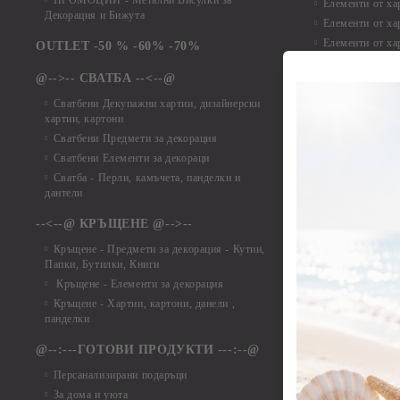
ПРОМОЦИИ - Метални Висулки за
Елементи от ха
Декорация и Бижута
Елементи от ха
Елементи от ха
OUTLET -50 % -60% -70%
Елементи от ха
@-->-- СВАТБА --<--@
Елементи от ха
Елементи от ха
Сватбени Декупажни хартии, дизайнерски
хартии, картони
Елементи от ха
Сватбени Предмети за декорация
Елементи от ха
Сватбени Елементи за декораци
Елементи от ха
Сватба - Перли, камъчета, панделки и
Елементи от ха
дантели
Елементи от ха
Елементи от ха
--<--@ КРЪЩЕНЕ @-->--
Елементи то хар
Кръщене - Предмети за декорация - Кутии,
Елементи от ха
Папки, Бутилки, Книги
Елементи от ха
Кръщене - Елементи за декорация
Елементи от ха
Кръщене - Хартии, картони, данели ,
Елементи от ха
панделки
Елементи от ха
@--:---ГОТОВИ ПРОДУКТИ ---:--@
Елементи от б
Персанализирани подаръци
Елементи от би
За дома и уюта