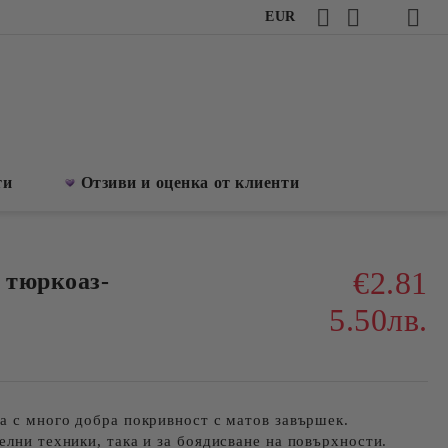
EUR
ти
Отзиви и оценка от клиенти
€2.81
 тюркоаз-
5.50лв.
а с много добра покривност с матов завършек.
елни техники, така и за боядисване на повърхности.