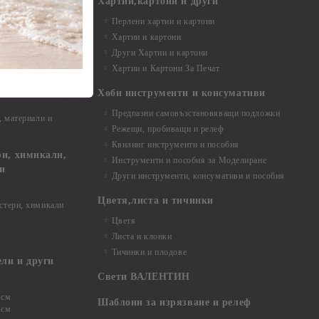
и материали
Хартии,картони и други
Перлени хартии и картони
Хартии и картони
и аксесоари
Други Хартии и картони
Хартии и Картони За Печат
Хоби инструменти и консумативи
Предпазни самовъзстановяващи подложки
, материали и
Режещи, пробиващи и релеф
Квилинг инструменти и пособия
и, химикали,
Инструменти и пособия за Моделиране
ци
Други инструменти, консумативи и пособия
Цветя,листа и тичинки
стери, химикали
Цветя
Листа и клонки
Тичинки и плодове
ели и други
Свети ВАЛЕНТИН
 см
Шаблони за изрязване и релеф
 см