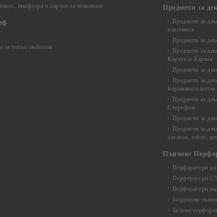
 тиксо, пиафлора и хартии за опаковане
Предмети за де
Предмети за дек
еф
пластмаса
Предмети за дек
а за топъл ембосинг
Предмети за дек
Картон и Хартия
Предмети за де
Предмети за дек
Керамика и метал
Предмети за дек
Стирофом
Предмети за дек
Предмети за дек
органза, зебло, ц
Пънчове Перфо
Перфоратори до 
Перфоратори 2,
Перфоратори над
Бордюрни пънчо
Ъглови перфора