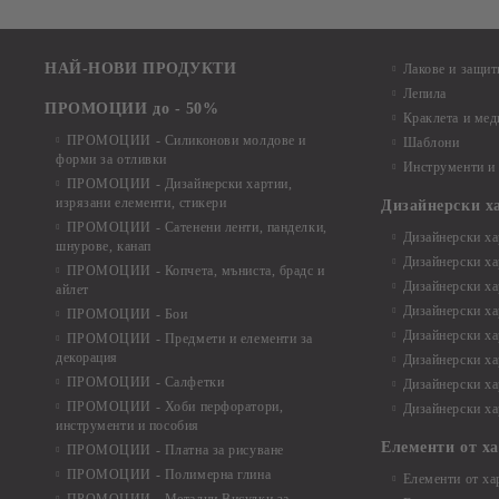
НАЙ-НОВИ ПРОДУКТИ
Лакове и защит
Лепила
ПРОМОЦИИ до - 50%
Краклета и ме
ПРОМОЦИИ - Силиконови молдове и
Шаблони
форми за отливки
Инструменти и
ПРОМОЦИИ - Дизайнерски хартии,
изрязани елементи, стикери
Дизайнерски х
ПРОМОЦИИ - Сатенени ленти, панделки,
Дизайнерски хар
шнурове, канап
Дизайнерски хар
ПРОМОЦИИ - Копчета, мъниста, брадс и
Дизайнерски хар
айлет
Дизайнерски ха
ПРОМОЦИИ - Бои
Дизайнерски хар
ПРОМОЦИИ - Предмети и елементи за
декорация
Дизайнерски ха
ПРОМОЦИИ - Салфетки
Дизайнерски ха
ПРОМОЦИИ - Хоби перфоратори,
Дизайнерски ха
инструменти и пособия
Елементи от х
ПРОМОЦИИ - Платна за рисуване
ПРОМОЦИИ - Полимерна глина
Елементи от ха