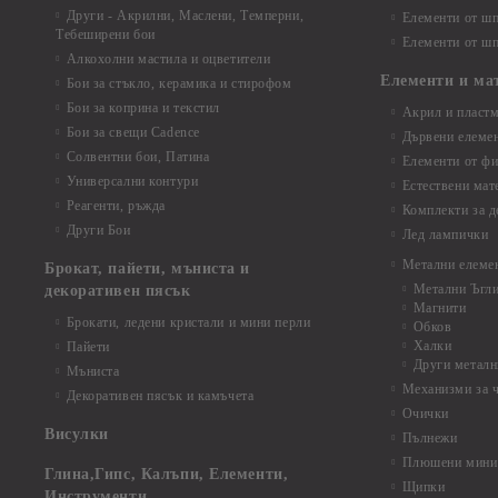
Други - Акрилни, Маслени, Темперни,
Елементи от шп
Тебеширени бои
Елементи от шп
Алкохолни мастила и оцветители
Елементи и ма
Бои за стъкло, керамика и стирофом
Бои за коприна и текстил
Акрил и пластм
Бои за свещи Cadence
Дървени елеме
Солвентни бои, Патина
Елементи от фи
Универсални контури
Естествени мат
Реагенти, ръжда
Комплекти за д
Други Бои
Лед лампички
Метални елеме
Брокат, пайети, мъниста и
Метални Ъгл
декоративен пясък
Магнити
Брокати, ледени кристали и мини перли
Обков
Халки
Пайети
Други металн
Мъниста
Механизми за 
Декоративен пясък и камъчета
Очички
Висулки
Пълнежи
Плюшени мини 
Глина,Гипс, Калъпи, Елементи,
Щипки
Инструменти