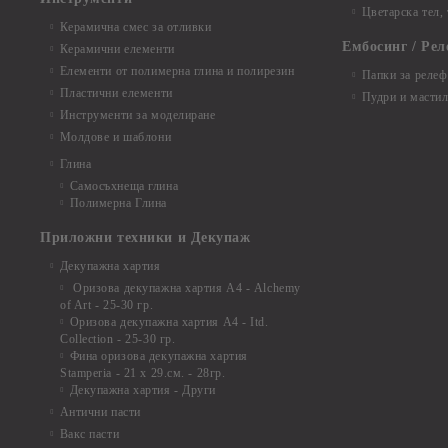
Цветарска тел,
Керамична смес за отливки
Ембосинг / Рел
Керамични елементи
Елементи от полимерна глина и полирезин
Папки за релеф
Пластични елементи
Пудри и мастил
Инструменти за моделиране
Молдове и шаблони
Глина
Самосъхнеща глина
Полимерна Глина
Приложни техники и Декупаж
Декупажна хартия
Оризова декупажна хартия А4 - Alchemy
of Art - 25-30 гр.
Оризова декупажна хартия А4 - Itd.
Collection - 25-30 гр.
Фина оризова декупажна хартия
Stamperia - 21 х 29.см. - 28гр.
Декупажна хартия - Други
Антични пасти
Вакс пасти