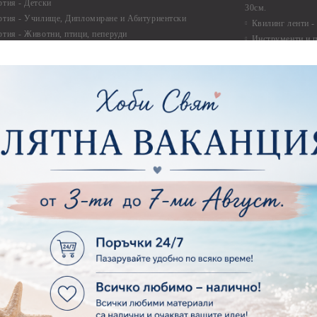
ртия - Детски
30см.
ртия - Училище, Дипломиране и Абитуриентски
Квилинг ленти -
ртия - Животни, птици, пеперуди
Инструменти и п
ртия - Любов, Сватба, Свети Валентин
квилинг
ртия - Дантели, бордюри, ъгли
Комплекти за д
ртия - Рамки
ртия - Цветя, листа и клони
Лепила и лепящ
ртия - За Жени
Лепила
ртия - За Мъже
Лепящи ленти
ртия - Морски
3D Повдигащи к
ртия - Къщи, Врати, Прозорци, Огради, Фенери
ленти
ртия - Пътешествия и Фото моменти
Магнити
тия - Такове, табелки, етикети
Велкро
ртия - Многопластови елементи
Силикон
ртия - Други
Фото ъгли
ртия - Готови композиции
Макраме
ртия - Микс елементи
ртия - Коледа и Зима
Макраме Основи 
Макраме Основи 
ирен картон
Макраме Основи 
рен картон - Декоративни рамки