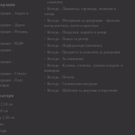
елементи
корация
Коледа - Лампички, гирлянди, пълнежи и
орация - Акрил и
свещи
Коледа - Материали за декорация - брокати,
орация - Дърво
восък,мастила, пасти и кристали
орация - Мукава,
Коледа - Панделки, ширити и конци
Коелда - Папки за релеф
корация - МДФ
Коледа - Перфоратори (пънчове)
орация -
Коледа - Предмети и елементи за декорация
Коледа - За опаковане
орация -
Коледа - Kлонки, елхички, сушени плодове и
шишарки
орация - Стъкло
Коледа - Печати
орация - Плат,
Коледа - Силиконови молдове
елофан
Коледа - Шаблони за декупаж и изрязване
ратори
2,50 см
50 см
 2,50 см
ве
тори