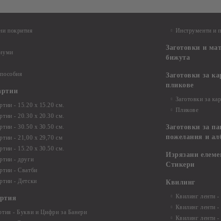
ни покрития
Инструменти и 
Заготовки и ма
диуми
бижута
 пособия
Заготовки за к
пликове
артии
Заготовки за ка
тии - 15.20 х 15.20 см.
Пликове
тии - 20.30 х 20.30 см.
тии - 30.50 х 30.50 см.
Заготовки за па
пожелания и ал
ртии - 21,00 х 29,70 см
тии - 15.20 x 30.50 см.
Изрязани елеме
ртии - други
Стикери
ртии - Сватби
ртии - Детски
Квилинг
Квилинг ленти -
артия
Квилинг ленти -
ртия - Букви и Цифри за Банери
Квилинг ленти -