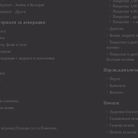
Панделки 2,00
ерплат - Зимни и Коледни
Панделки 3,00
Панделки 4,00
ерплат - Други
Панделки - др
Панделки - с н
териали за декорация
Дантели
аса
Конци, ширити и
нти
Панделки и дант
лц, фоам и плат
мотиви
ериали
Панделки и дант
екорации с надписи и пожелания
Коледни мотиви
Перли,камъчета
нти
Перли
и
Камъчета
Копчета
и елементи
Печати
часовник
Акрилни блокчет
Силиконови печ
Гумени печати
играчки,Пухкава тел и Помпони
Печати за восък