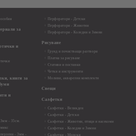
пособия
Перфоратори - Детски
Перфоратори - Животни
териали за
Перфоратори - Коледни и Зимни
Рисуване
артички и
Грунд и почистващи разтвори
Платна за рисуване
ртички
Стативи и поставки
Четки и инструменти
пки, книги за
Моливи, акварелни комплекти
буми
Свещи
нти и
Салфетки
Салфетки - Великден
Салфетки - Детски
 3мм - 35см.
Салфетки - Животни, птици и насекоми
 микс
Салфетки - Коледни и Зимни
 перлени - 3мм -
Салфетки - Морски