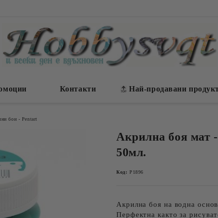
омоции
Контакти
Най-продавани продук
ни бои - Pentart
Акрилна боя мат -
50мл.
Код:
P1896
Акрилна боя на водна основ
Перфектна както за рисуват