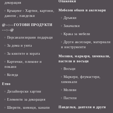
Опаковки
декорация
Мебелен обков и аксесоари
Кръщене - Хартии, картони,
данели , панделки
Дръжки
@--:---ГОТОВИ ПРОДУКТИ
Закачалки
---:--@
Крака за мебели
Персанализирани подаръци
Други аксесоари, материали
За дома и уюта
и инструменти
За книгите и хората
Моливи, маркери, химикали,
пастели и восъци
Картички, пликове и
покани
Восъци
Коледа
Маркери, флумастери,
химикали
Етно
Моливи
Дизайнерски хартии
Пастели
Елементи за декорация
Панделки, дантели и други
Ширити, шевици, канапи