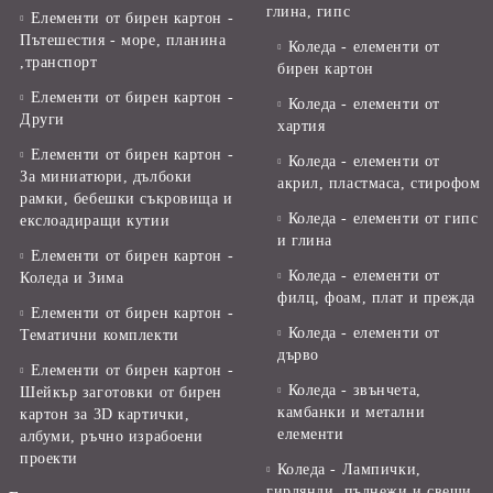
глина, гипс
Елементи от бирен картон -
Пътешестия - море, планина
Коледа - елементи от
,транспорт
бирен картон
Елементи от бирен картон -
Коледа - елементи от
Други
хартия
Елементи от бирен картон -
Коледа - елементи от
За миниатюри, дълбоки
акрил, пластмаса, стирофом
рамки, бебешки съкровища и
Коледа - елементи от гипс
екслоадиращи кутии
и глина
Елементи от бирен картон -
Коледа - елементи от
Коледа и Зима
филц, фоам, плат и прежда
Елементи от бирен картон -
Коледа - елементи от
Тематични комплекти
дърво
Елементи от бирен картон -
Коледа - звънчета,
Шейкър заготовки от бирен
камбанки и метални
картон за 3D картички,
елементи
албуми, ръчно израбоени
проекти
Коледа - Лампички,
гирлянди, пълнежи и свещи