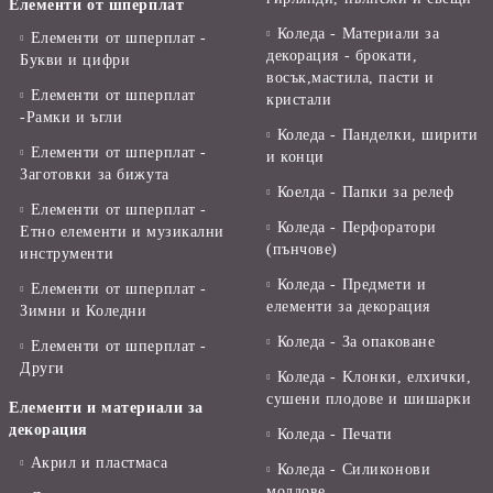
Елементи от шперплат
Коледа - Материали за
Елементи от шперплат -
декорация - брокати,
Букви и цифри
восък,мастила, пасти и
Елементи от шперплат
кристали
-Рамки и ъгли
Коледа - Панделки, ширити
Елементи от шперплат -
и конци
Заготовки за бижута
Коелда - Папки за релеф
Елементи от шперплат -
Коледа - Перфоратори
Етно елементи и музикални
(пънчове)
инструменти
Коледа - Предмети и
Елементи от шперплат -
елементи за декорация
Зимни и Коледни
Коледа - За опаковане
Елементи от шперплат -
Други
Коледа - Kлонки, елхички,
сушени плодове и шишарки
Елементи и материали за
декорация
Коледа - Печати
Акрил и пластмаса
Коледа - Силиконови
молдове