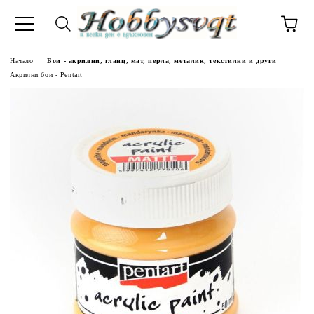
Начало
Бои - акрилни, гланц, мат, перла, металик, текстилни и други
Акрилни бои - Pentart