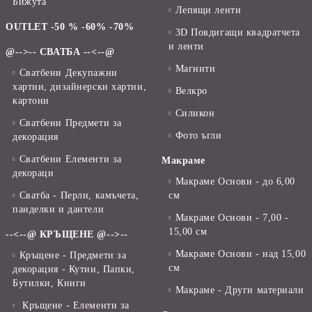
Бижута
Лепящи ленти
OUTLET -50 % -60% -70%
3D Повдигащи квадратчета
и ленти
@-->-- СВАТБА --<--@
Магнити
Сватбени Декупажни
хартии, дизайнерски хартии,
Велкро
картони
Силикон
Сватбени Предмети за
Фото ъгли
декорация
Сватбени Елементи за
Макраме
декораци
Макраме Основи - до 6,00
Сватба - Перли, камъчета,
см
панделки и дантели
Макраме Основи - 7,00 -
15,00 см
--<--@ КРЪЩЕНЕ @-->--
Макраме Основи - над 15,00
Кръщене - Предмети за
см
декорация - Кутии, Папки,
Бутилки, Книги
Макраме - Други материали
Кръщене - Елементи за