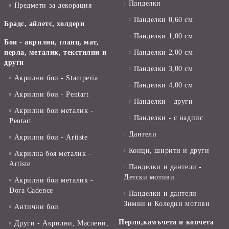
Панделки
Предмети за декорация
Панделки 0,60 см
Брадс, айлетс, холдери
Панделки 1,00 см
Бои - акрилни, гланц, мат,
перла, металик, текстилни и
Панделки 2,00 см
други
Панделки 3,00 см
Акрилни бои - Stamperia
Панделки 4,00 см
Акрилни бои - Pentart
Панделки - други
Акрилни бои металик -
Панделки - с надпис
Pentart
Дантели
Акрилни бои - Artiste
Конци, ширити и други
Акрилна боя металик -
Artiste
Панделки и дантели -
Детски мотиви
Акрилни бои металик -
Dora Cadence
Панделки и дантели -
Зимни и Коледни мотиви
Антични бои
Перли,камъчета и копчета
Други - Акрилни, Маслени,