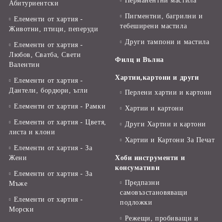
Перманентни мастила
Абитуриентски
Пигментни, багрилни и
Елементи от хартия -
тебеширени мастила
Животни, птици, пеперуди
Други тампони и мастила
Елементи от хартия -
Любов, Сватба, Свети
Филц и Вълна
Валентин
Хартии,картони и други
Елементи от хартия -
Дантели, бордюри, ъгли
Перлени хартии и картони
Елементи от хартия - Рамки
Хартии и картони
Елементи от хартия - Цветя,
Други Хартии и картони
листа и клони
Хартии и Картони За Печат
Елементи от хартия - За
Жени
Хоби инструменти и
консумативи
Елементи от хартия - За
Предпазни
Мъже
самовъзстановяващи
Елементи от хартия -
подложки
Морски
Режещи, пробиващи и