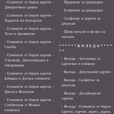
Елементи от бирен картон -
Предмети за декорация
Декоративни рамки
Елементи за декорация
Елементи от бирен картон -
Салфетки и хартии за
Надписи на български
декупаж
Елементи от бирен картон -
Шлак метали и фолио за
Ъгли и орнаменти
позлата
Елементи от бирен картон -
* * * * * * К О Л Е Д А * * * *
Сватба
* *
Елементи от бирен картон -
Коледа - Заготовки за
Училище, Дипломиране и
картички и пликове
Завършване
Коледа - Декупажни хартии
Елементи от бирен картон -
Бебшки и Детски елементи
Коелда - Салфетки за
декупаж
Елементи от бирен картон -
Цветя и Животни
Коледа - Дизайнерски
хартии
Елементи от бирен картон -
Стиймпънк и Мъжки
Коледа - Eлементи от бирен
елементи
картон, хартия, акрил, дърво,