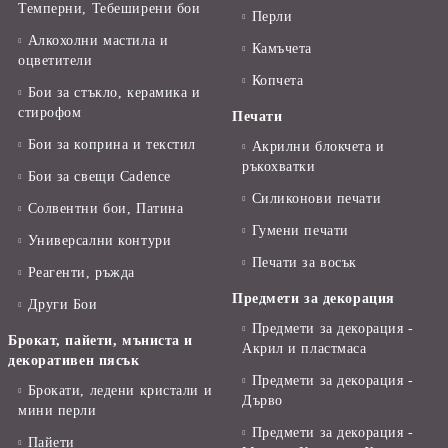
Темперни, Тебеширени бои
Перли
Алкохолни мастила и
Камъчета
оцветители
Копчета
Бои за стъкло, керамика и
стирофом
Печати
Бои за коприна и текстил
Акрилни блокчета и
ръкохватки
Бои за свещи Cadence
Силиконови печати
Солвентни бои, Патина
Гумени печати
Универсални контури
Печати за восък
Реагенти, ръжда
Предмети за декорация
Други Бои
Предмети за декорация -
Брокат, пайети, мъниста и
Акрил и пластмаса
декоративен пясък
Предмети за декорация -
Брокати, ледени кристали и
Дърво
мини перли
Предмети за декорация -
Пайети