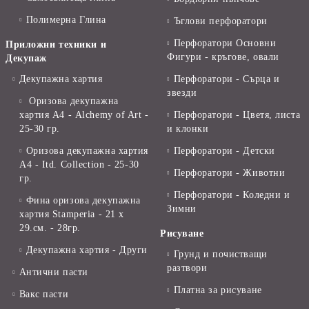
Полимерна Глина
Ъглови перфоратори
Перфоратори Основни
Приложни техники и
Фигури - кръгове, овали
Декупаж
Декупажна хартия
Перфоратори - Сърца и
звезди
Оризова декупажна
хартия А4 - Alchemy of Art -
Перфоратори - Цветя, листа
25-30 гр.
и клонки
Оризова декупажна хартия
Перфоратори - Детски
А4 - Itd. Collection - 25-30
Перфоратори - Животни
гр.
Перфоратори - Коледни и
Фина оризова декупажна
Зимни
хартия Stamperia - 21 х
29.см. - 28гр.
Рисуване
Декупажна хартия - Други
Грунд и почистващи
разтвори
Антични пасти
Платна за рисуване
Вакс пасти