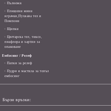
Пълнежи
Плюшени мини
играчки,Пухкава тел и
Помпони
Щипки
Цветарска тел, тиксо,
пиафлора и хартии за
опаковане
Ембосинг / Релеф
Папки за релеф
Пудри и мастила за топъл
ембосинг
Бързи връзки: