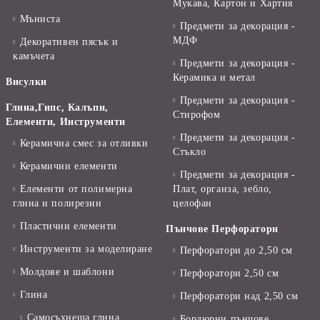
Мукава, Картон и Хартия
Мъниста
Предмети за декорация -
МДФ
Декоративен пясък и
камъчета
Предмети за декорация -
Керамика и метал
Висулки
Предмети за декорация -
Глина,Гипс, Калъпи,
Стирофом
Елементи, Инструменти
Предмети за декорация -
Керамична смес за отливки
Стъкло
Керамични елементи
Предмети за декорация -
Елементи от полимерна
Плат, органза, зебло,
глина и полирезин
целофан
Пластични елементи
Пънчове Перфоратори
Инструменти за моделиране
Перфоратори до 2,50 см
Молдове и шаблони
Перфоратори 2,50 см
Глина
Перфоратори над 2,50 см
Самосъхнеща глина
Бордюрни пънчове