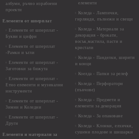
елементи
албуми, ръчно израбоени
проекти
Коледа - Лампички,
гирлянди, пълнежи и свещи
Елементи от шперплат
Коледа - Материали за
Елементи от шперплат -
декорация - брокати,
Букви и цифри
восък,мастила, пасти и
Елементи от шперплат
кристали
-Рамки и ъгли
Коледа - Панделки, ширити
Елементи от шперплат -
и конци
Заготовки за бижута
Коелда - Папки за релеф
Елементи от шперплат -
Коледа - Перфоратори
Етно елементи и музикални
(пънчове)
инструменти
Коледа - Предмети и
Елементи от шперплат -
елементи за декорация
Зимни и Коледни
Коледа - За опаковане
Елементи от шперплат -
Други
Коледа - Kлонки, елхички,
сушени плодове и шишарки
Елементи и материали за