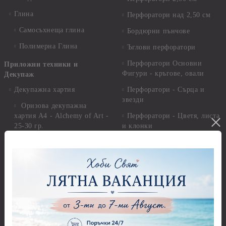
Глина
Перфоратори над 2,50 см
Самосъхнеща глина
Бордюрни пънчове
Полимерна Глина
Ъглови перфоратори
Перфоратори Основни
Приложни техники и
Фигури - кръгове, овали
Декупаж
Декупажна хартия
Перфоратори - Сърца и
звезди
Оризова декупажна
хартия А4 - Alchemy of Art -
Перфоратори - Цветя, листа
25-30 гр.
и клонки
Оризова декупажна хартия
Перфоратори - Детски
А4 - Itd. Collection - 25-30
Перфоратори - Животни
гр.
Перфоратори - Коледни и
Фина оризова декупажна
Зимни
хартия Stamperia - 21 х
29.см. - 28гр.
Рисуване
Декупажна хартия - Други
Грунд и почистващи