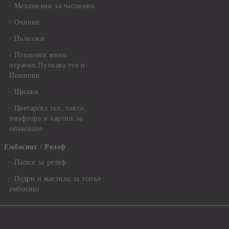
Механизми за часовник
Очички
Пълнежи
Плюшени мини
играчки,Пухкава тел и
Помпони
Щипки
Цветарска тел, тиксо,
пиафлора и хартии за
опаковане
Ембосинг / Релеф
Папки за релеф
Пудри и мастила за топъл
ембосинг