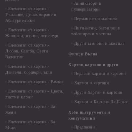
Апликатори и
Елементи от хартия -
пулверизатори
Училище, Дипломиране и
Перманентни мастила
Абитуриентски
Пигментни, багрилни и
Елементи от хартия -
тебеширени мастила
Животни, птици, пеперуди
Други тампони и мастила
Елементи от хартия -
Любов, Сватба, Свети
Филц и Вълна
Валентин
Хартии,картони и други
Елементи от хартия -
Дантели, бордюри, ъгли
Перлени хартии и картони
Елементи от хартия - Рамки
Хартии и картони
Елементи от хартия - Цветя,
Други Хартии и картони
листа и клони
Хартии и Картони За Печат
Елементи от хартия - За
Жени
Хоби инструменти и
консумативи
Елементи от хартия - За
Предпазни
Мъже