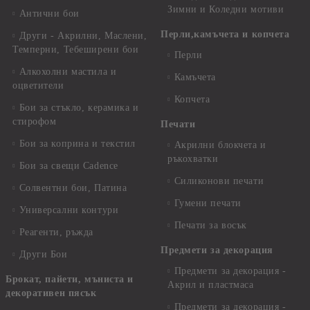
Зимни и Коледни мотиви
Антични бои
Перли,камъчета и копчета
Други - Акрилни, Маслени,
Темперни, Тебеширени бои
Перли
Алкохолни мастила и
Камъчета
оцветители
Копчета
Бои за стъкло, керамика и
стирофом
Печати
Бои за коприна и текстил
Акрилни блокчета и
ръкохватки
Бои за свещи Cadence
Силиконови печати
Солвентни бои, Патина
Гумени печати
Универсални контури
Печати за восък
Реагенти, ръжда
Предмети за декорация
Други Бои
Предмети за декорация -
Брокат, пайети, мъниста и
Акрил и пластмаса
декоративен пясък
Предмети за декорация -