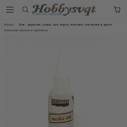
Начало
Бои - акрилни, гланц, мат, перла, металик, текстилни и други
Алкохолни мастила и оцветители