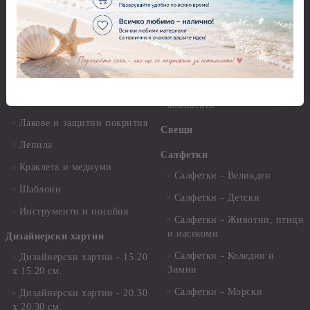
разтвори
Антични пасти
Платна за рисуване
Вакс пасти
Стативи и поставки
Грунд, Основи, Релефни
пасти
Четки и инструменти
Варак, Шлак метал, Фолио,
Моливи, акварелни
Пантна
комплекти
Лакове и защитни покрития
Свещи
Лепила
Салфетки
Краклета и медиуми
Салфетки - Великден
Шаблони
Салфетки - Детски
Инструменти и пособия
Салфетки - Животни, птици
и насекоми
Дизайнерски хартии
Салфетки - Коледни и
Дизайнерски хартии - 15.20
Зимни
х 15.20 см.
Салфетки - Морски
Дизайнерски хартии - 20.30
х 20.30 см.