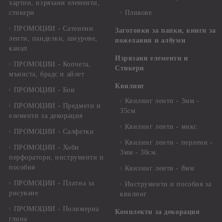
хартии, изрязани елементи,
стикери
Пликове
ПРОМОЦИИ - Сатенени
Заготовки за папки, книги за
ленти, панделки, шнурове,
пожелания и албуми
канап
Изрязани елементи и
ПРОМОЦИИ - Копчета,
Стикери
мъниста, брадс и айлет
Квилинг
ПРОМОЦИИ - Бои
Квилинг ленти - 3мм -
ПРОМОЦИИ - Предмети и
35см.
елементи за декорация
Квилинг ленти - микс
ПРОМОЦИИ - Салфетки
Квилинг ленти - перлени -
ПРОМОЦИИ - Хоби
3мм - 30см.
перфоратори, инструменти и
пособия
Квилинг ленти - 8мм
ПРОМОЦИИ - Платна за
Инструменти и пособия за
рисуване
квилинг
ПРОМОЦИИ - Полимерна
Комплекти за декорация
глина