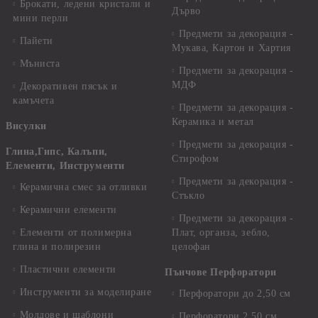
Брокати, ледени кристали и
Дърво
мини перли
Предмети за декорация -
Пайети
Мукава, Картон и Хартия
Мъниста
Предмети за декорация -
МДФ
Декоративен пясък и
камъчета
Предмети за декорация -
Керамика и метал
Висулки
Предмети за декорация -
Глина,Гипс, Калъпи,
Стирофом
Елементи, Инструменти
Предмети за декорация -
Керамична смес за отливки
Стъкло
Керамични елементи
Предмети за декорация -
Елементи от полимерна
Плат, органза, зебло,
глина и полирезин
целофан
Пластични елементи
Пънчове Перфоратори
Инструменти за моделиране
Перфоратори до 2,50 см
Молдове и шаблони
Перфоратори 2,50 см