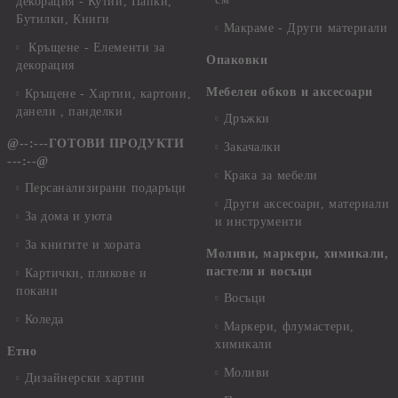
декорация - Кутии, Папки,
Бутилки, Книги
Макраме - Други материали
Кръщене - Елементи за
Опаковки
декорация
Мебелен обков и аксесоари
Кръщене - Хартии, картони,
данели , панделки
Дръжки
@--:---ГОТОВИ ПРОДУКТИ
Закачалки
---:--@
Крака за мебели
Персанализирани подаръци
Други аксесоари, материали
За дома и уюта
и инструменти
За книгите и хората
Моливи, маркери, химикали,
пастели и восъци
Картички, пликове и
покани
Восъци
Коледа
Маркери, флумастери,
химикали
Етно
Моливи
Дизайнерски хартии