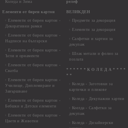
Коледа и Зима
релеф
Елементи от бирен картон
ВЕЛИКДЕН
Елементи от бирен картон -
Предмети за декорация
Декоративни рамки
Елементи за декорация
Елементи от бирен картон -
Салфетки и хартии за
Надписи на български
декупаж
Елементи от бирен картон -
Шлак метали и фолио за
Ъгли и орнаменти
позлата
Елементи от бирен картон -
* * * * * * К О Л Е Д А * * * *
Сватба
* *
Елементи от бирен картон -
Коледа - Заготовки за
Училище, Дипломиране и
картички и пликове
Завършване
Коледа - Декупажни хартии
Елементи от бирен картон -
Бебшки и Детски елементи
Коелда - Салфетки за
декупаж
Елементи от бирен картон -
Цветя и Животни
Коледа - Дизайнерски