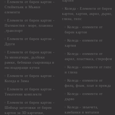
хартии
Елементи от бирен картон -
Стиймпънк и Мъжки
Коледа - Eлементи от бирен
елементи
картон, хартия, акрил, дърво,
глина, гипс
Елементи от бирен картон -
Пътешестия - море, планина
Коледа - елементи от
,транспорт
бирен картон
Елементи от бирен картон -
Коледа - елементи от
Други
хартия
Елементи от бирен картон -
Коледа - елементи от
За миниатюри, дълбоки
акрил, пластмаса, стирофом
рамки, бебешки съкровища и
Коледа - елементи от гипс
екслоадиращи кутии
и глина
Елементи от бирен картон -
Коледа - елементи от
Коледа и Зима
филц, фоам, плат и прежда
Елементи от бирен картон -
Коледа - елементи от
Тематични комплекти
дърво
Елементи от бирен картон -
Коледа - звънчета,
Шейкър заготовки от бирен
камбанки и метални
картон за 3D картички,