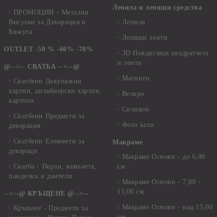
Лепила и лепящи средства
ПРОМОЦИИ - Метални
Висулки за Декорация и
Лепила
Бижута
Лепящи ленти
OUTLET -50 % -60% -70%
3D Повдигащи квадратчета
и ленти
@-->-- СВАТБА --<--@
Магнити
Сватбени Декупажни
хартии, дизайнерски хартии,
Велкро
картони
Силикон
Сватбени Предмети за
Фото ъгли
декорация
Сватбени Елементи за
Макраме
декораци
Макраме Основи - до 6,00
Сватба - Перли, камъчета,
см
панделки и дантели
Макраме Основи - 7,00 -
15,00 см
--<--@ КРЪЩЕНЕ @-->--
Макраме Основи - над 15,00
Кръщене - Предмети за
см