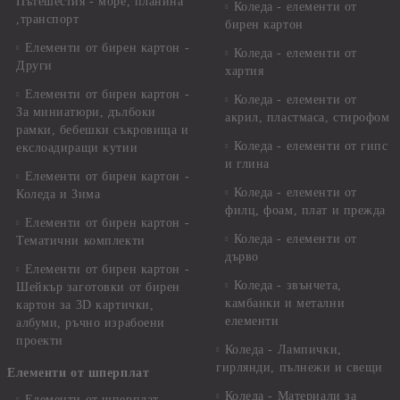
Пътешестия - море, планина
Коледа - елементи от
,транспорт
бирен картон
Елементи от бирен картон -
Коледа - елементи от
Други
хартия
Елементи от бирен картон -
Коледа - елементи от
За миниатюри, дълбоки
акрил, пластмаса, стирофом
рамки, бебешки съкровища и
Коледа - елементи от гипс
екслоадиращи кутии
и глина
Елементи от бирен картон -
Коледа - елементи от
Коледа и Зима
филц, фоам, плат и прежда
Елементи от бирен картон -
Коледа - елементи от
Тематични комплекти
дърво
Елементи от бирен картон -
Коледа - звънчета,
Шейкър заготовки от бирен
камбанки и метални
картон за 3D картички,
елементи
албуми, ръчно израбоени
проекти
Коледа - Лампички,
гирлянди, пълнежи и свещи
Елементи от шперплат
Коледа - Материали за
Елементи от шперплат -