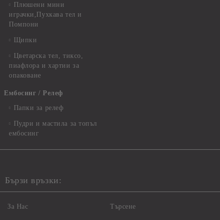
Плюшени мини
играчки,Пухкава тел и
Помпони
Щипки
Цветарска тел, тиксо,
пиафлора и хартии за
опаковане
Ембосинг / Релеф
Папки за релеф
Пудри и мастила за топъл
ембосинг
Бързи връзки:
За Нас
Търсене