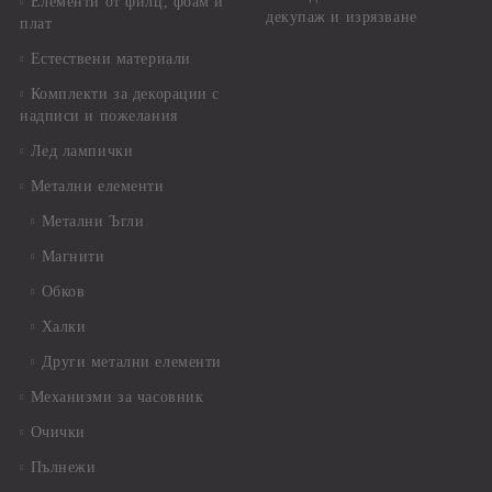
Елементи от филц, фоам и
декупаж и изрязване
плат
Естествени материали
Комплекти за декорации с
надписи и пожелания
Лед лампички
Метални елементи
Метални Ъгли
Магнити
Обков
Халки
Други метални елементи
Механизми за часовник
Очички
Пълнежи