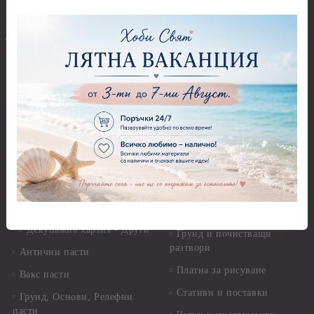
Перфоратори Основни
Приложни техники и
Фигури - кръгове, овали
Декупаж
Декупажна хартия
Перфоратори - Сърца и
звезди
Оризова декупажна
хартия А4 - Alchemy of Art -
Перфоратори - Цветя, листа
25-30 гр.
и клонки
Оризова декупажна хартия
Перфоратори - Детски
А4 - Itd. Collection - 25-30
Перфоратори - Животни
гр.
Перфоратори - Коледни и
Фина оризова декупажна
Зимни
хартия Stamperia - 21 х
29.см. - 28гр.
Рисуване
Декупажна хартия - Други
Грунд и почистващи
разтвори
Антични пасти
Платна за рисуване
Вакс пасти
Стативи и поставки
Грунд, Основи, Релефни
пасти