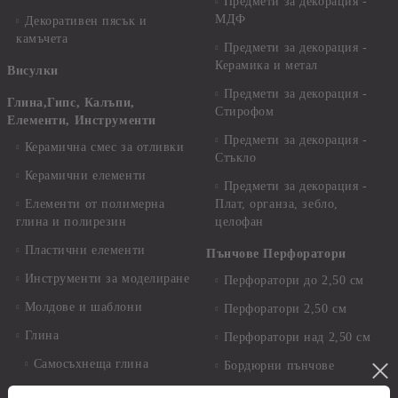
Предмети за декорация -
МДФ
Декоративен пясък и
камъчета
Предмети за декорация -
Керамика и метал
Висулки
Предмети за декорация -
Глина,Гипс, Калъпи,
Стирофом
Елементи, Инструменти
Предмети за декорация -
Керамична смес за отливки
Стъкло
Керамични елементи
Предмети за декорация -
Елементи от полимерна
Плат, органза, зебло,
глина и полирезин
целофан
Пластични елементи
Пънчове Перфоратори
Инструменти за моделиране
Перфоратори до 2,50 см
Молдове и шаблони
Перфоратори 2,50 см
Глина
Перфоратори над 2,50 см
Самосъхнеща глина
Бордюрни пънчове
Полимерна Глина
Ъглови перфоратори