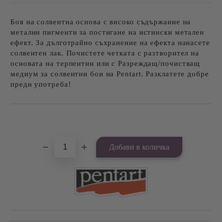
Боя на солвентна основа с високо съдържание на
метални пигменти за постигане на истински метален
ефект. За дълготрайно съхранение на ефекта нанасете
солвентен лак. Почистете четката с разтворител на
основата на терпентин или с Разреждащ/почистващ
медиум за солвентни бои на Pentart. Разклатете добре
преди употреба!
Добави в желани