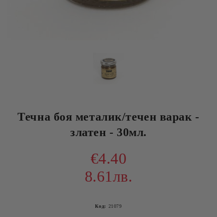
Течна боя металик/течен варак -
златен - 30мл.
€4.40
8.61лв.
Код:
21079