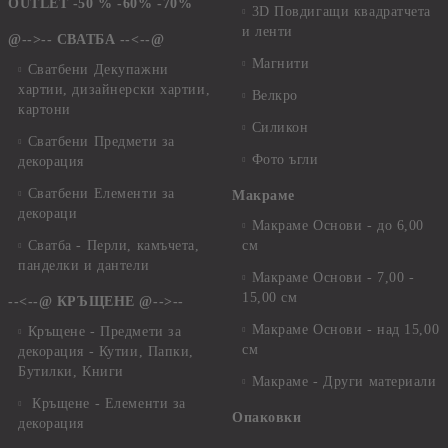
OUTLET -50 % -60% -70%
3D Повдигащи квадратчета
и ленти
@-->-- СВАТБА --<--@
Магнити
Сватбени Декупажни
хартии, дизайнерски хартии,
Велкро
картони
Силикон
Сватбени Предмети за
Фото ъгли
декорация
Сватбени Елементи за
Макраме
декораци
Макраме Основи - до 6,00
Сватба - Перли, камъчета,
см
панделки и дантели
Макраме Основи - 7,00 -
15,00 см
--<--@ КРЪЩЕНЕ @-->--
Макраме Основи - над 15,00
Кръщене - Предмети за
см
декорация - Кутии, Папки,
Бутилки, Книги
Макраме - Други материали
Кръщене - Елементи за
Опаковки
декорация