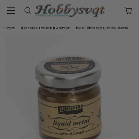
Начало
Приложни техники и Декупаж
Варак, Шлак метал, Фолио, Пантна