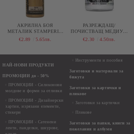
АКРИЛНА БОЯ
РАЗРЕЖДАЩ/
МЕТАЛИК STAMPERIA
ПОЧИСТВАЩ МЕДИУМ
ALLEGRO - GOLD - 60
ЗА СОЛВЕНТНИ БОИ - 30
€2.89
5.65лв.
€2.30
4.50лв.
МЛ.
МЛ.
Инструменти и пособия
НАЙ-НОВИ ПРОДУКТИ
Заготовки и материали за
ПРОМОЦИИ до - 50%
бижута
ПРОМОЦИИ - Силиконови
Заготовки за картички и
молдове и форми за отливки
пликове
ПРОМОЦИИ - Дизайнерски
Заготовки за картички
хартии, изрязани елементи,
стикери
Пликове
ПРОМОЦИИ - Сатенени
Заготовки за папки, книги за
ленти, панделки, шнурове,
пожелания и албуми
канап