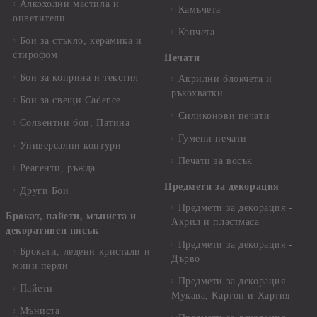
Алкохолни мастила и
Камъчета
оцветители
Копчета
Бои за стъкло, керамика и
стирофом
Печати
Бои за коприна и текстил
Акрилни блокчета и
ръкохватки
Бои за свещи Cadence
Силиконови печати
Солвентни бои, Патина
Гумени печати
Универсални контури
Печати за восък
Реагенти, ръжда
Предмети за декорация
Други Бои
Предмети за декорация -
Брокат, пайети, мъниста и
Акрил и пластмаса
декоративен пясък
Предмети за декорация -
Брокати, ледени кристали и
Дърво
мини перли
Предмети за декорация -
Пайети
Мукава, Картон и Хартия
Мъниста