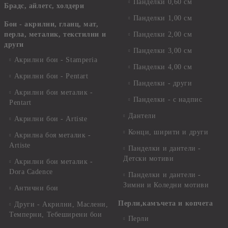
Панделки 0,60 см
Брадс, айлетс, холдери
Панделки 1,00 см
Бои - акрилни, гланц, мат,
перла, металик, текстилни и
Панделки 2,00 см
други
Панделки 3,00 см
Акрилни бои - Stamperia
Панделки 4,00 см
Акрилни бои - Pentart
Панделки - други
Акрилни бои металик -
Панделки - с надпис
Pentart
Дантели
Акрилни бои - Artiste
Конци, ширити и други
Акрилна боя металик -
Artiste
Панделки и дантели -
Детски мотиви
Акрилни бои металик -
Dora Cadence
Панделки и дантели -
Зимни и Коледни мотиви
Антични бои
Перли,камъчета и копчета
Други - Акрилни, Маслени,
Темперни, Тебеширени бои
Перли