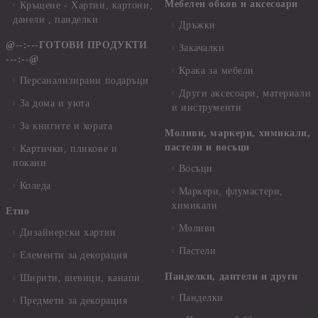
Мебелен обков и аксесоари
Кръщене - Хартии, картони,
данели , панделки
Дръжки
@--:---ГОТОВИ ПРОДУКТИ
Закачалки
---:--@
Крака за мебели
Персанализирани подаръци
Други аксесоари, материали
За дома и уюта
и инструменти
За книгите и хората
Моливи, маркери, химикали,
пастели и восъци
Картички, пликове и
покани
Восъци
Коледа
Маркери, флумастери,
химикали
Етно
Моливи
Дизайнерски хартии
Пастели
Елементи за декорация
Панделки, дантели и други
Ширити, шевици, канапи
Панделки
Предмети за декорация