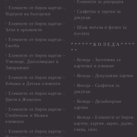
Елементи за декорация
Елементи от бирен картон -
Салфетки и хартии за
Надписи на български
декупаж
Елементи от бирен картон -
Шлак метали и фолио за
Ъгли и орнаменти
позлата
Елементи от бирен картон -
* * * * * * К О Л Е Д А * * * *
Сватба
* *
Елементи от бирен картон -
Коледа - Заготовки за
Училище, Дипломиране и
картички и пликове
Завършване
Коледа - Декупажни хартии
Елементи от бирен картон -
Бебшки и Детски елементи
Коелда - Салфетки за
декупаж
Елементи от бирен картон -
Цветя и Животни
Коледа - Дизайнерски
хартии
Елементи от бирен картон -
Стиймпънк и Мъжки
Коледа - Eлементи от бирен
елементи
картон, хартия, акрил, дърво,
глина, гипс
Елементи от бирен картон -