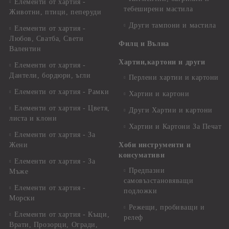
Елементи от хартия -
тебеширени мастила
Животни, птици, пеперуди
Други тампони и мастила
Елементи от хартия -
Любов, Сватба, Свети
Филц и Вълна
Валентин
Хартии,картони и други
Елементи от хартия -
Дантели, бордюри, ъгли
Перлени хартии и картони
Елементи от хартия - Рамки
Хартии и картони
Елементи от хартия - Цветя,
Други Хартии и картони
листа и клони
Хартии и Картони За Печат
Елементи от хартия - За
Жени
Хоби инструменти и
консумативи
Елементи от хартия - За
Предпазни
Мъже
самовъзстановяващи
Елементи от хартия -
подложки
Морски
Режещи, пробиващи и
Елементи от хартия - Къщи,
релеф
Врати, Прозорци, Огради,