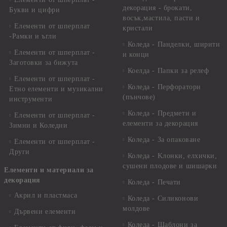
декорация - брокати,
Букви и цифри
восък,мастила, пасти и
Елементи от шперплат
кристали
-Рамки и ъгли
Коледа - Панделки, ширити
Елементи от шперплат -
и конци
Заготовки за бижута
Коелда - Папки за релеф
Елементи от шперплат -
Коледа - Перфоратори
Етно елементи и музикални
(пънчове)
инструменти
Коледа - Предмети и
Елементи от шперплат -
елементи за декорация
Зимни и Коледни
Коледа - За опаковане
Елементи от шперплат -
Други
Коледа - Kлонки, елхички,
сушени плодове и шишарки
Елементи и материали за
декорация
Коледа - Печати
Акрил и пластмаса
Коледа - Силиконови
молдове
Дървени елементи
Коледа - Шаблони за