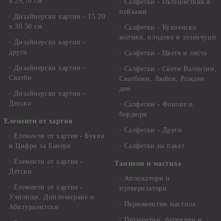
х 29,70 см
Салфетки - Пътешествия и
пейзажи
Дизайнерски хартии - 15.20
x 30.50 см.
Салфетки - Кухненски
мотиви, плодове и зеленчуци
Дизайнерски хартии -
други
Салфетки - Цветя и листа
Дизайнерски хартии -
Салфетки - Свети Валентин,
Сватби
Сватбени, Любов, Рожден
ден
Дизайнерски хартии -
Детски
Салфетки - Фонове и
бордюри
Елементи от хартия
Салфетки - Други
Елементи от хартия - Букви
и Цифри за Банери
Салфетки на пакет
Елементи от хартия -
Тампони и мастила
Детски
Апликатори и
Елементи от хартия -
пулверизатори
Училище, Дипломиране и
Перманентни мастила
Абитуриентски
Пигментни, багрилни и