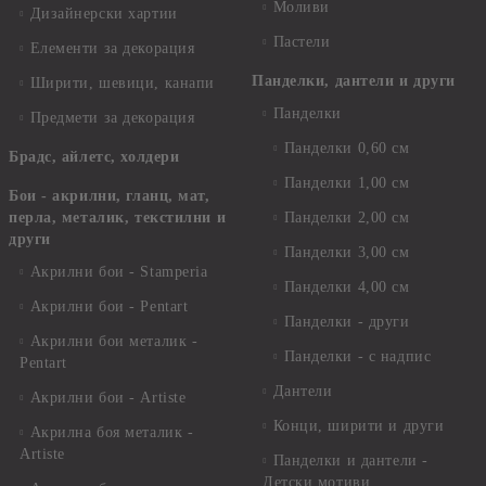
Моливи
Дизайнерски хартии
Пастели
Елементи за декорация
Панделки, дантели и други
Ширити, шевици, канапи
Панделки
Предмети за декорация
Панделки 0,60 см
Брадс, айлетс, холдери
Панделки 1,00 см
Бои - акрилни, гланц, мат,
перла, металик, текстилни и
Панделки 2,00 см
други
Панделки 3,00 см
Акрилни бои - Stamperia
Панделки 4,00 см
Акрилни бои - Pentart
Панделки - други
Акрилни бои металик -
Панделки - с надпис
Pentart
Дантели
Акрилни бои - Artiste
Конци, ширити и други
Акрилна боя металик -
Artiste
Панделки и дантели -
Детски мотиви