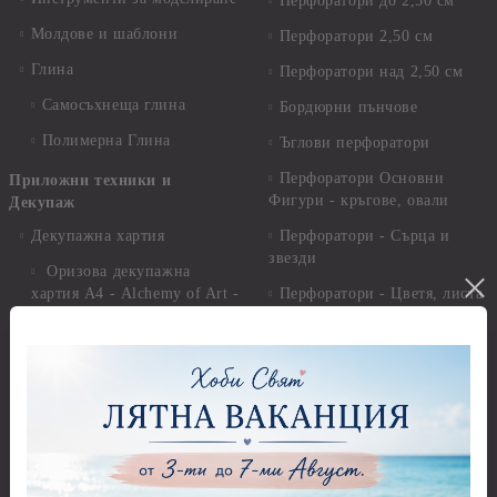
Перфоратори до 2,50 см
Молдове и шаблони
Перфоратори 2,50 см
Глина
Перфоратори над 2,50 см
Самосъхнеща глина
Бордюрни пънчове
Полимерна Глина
Ъглови перфоратори
Перфоратори Основни
Приложни техники и
Фигури - кръгове, овали
Декупаж
Декупажна хартия
Перфоратори - Сърца и
звезди
Оризова декупажна
хартия А4 - Alchemy of Art -
Перфоратори - Цветя, листа
25-30 гр.
и клонки
Оризова декупажна хартия
Перфоратори - Детски
А4 - Itd. Collection - 25-30
Перфоратори - Животни
гр.
Перфоратори - Коледни и
Фина оризова декупажна
Зимни
хартия Stamperia - 21 х
29.см. - 28гр.
Рисуване