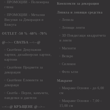
ПРОМОЦИИ - Полимерна
Комплекти за декорация
глина
Лепила и лепящи средства
ПРОМОЦИИ - Метални
Висулки за Декорация и
Лепила
Бижута
Лепящи ленти
OUTLET -50 % -60% -70%
3D Повдигащи квадратчета
и ленти
@-->-- СВАТБА --<--@
Магнити
Сватбени Декупажни
хартии, дизайнерски хартии,
Велкро
картони
Силикон
Сватбени Предмети за
Фото ъгли
декорация
Сватбени Елементи за
Макраме
декораци
Макраме Основи - до 6,00
Сватба - Перли, камъчета,
см
панделки и дантели
Макраме Основи - 7,00 -
15,00 см
--<--@ КРЪЩЕНЕ @-->--