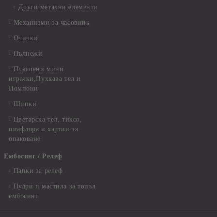
Други метални елементи
Механизми за часовник
Очички
Пълнежи
Плюшени мини
играчки,Пухкава тел и
Помпони
Щипки
Цветарска тел, тиксо,
пиафлора и хартии за
опаковане
Ембосинг / Релеф
Папки за релеф
Пудри и мастила за топъл
ембосинг