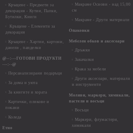
Макраме Основи - над 15,00
Кръщене - Предмети за
см
декорация - Кутии, Папки,
Бутилки, Книги
Макраме - Други материали
Кръщене - Елементи за
Опаковки
декорация
Мебелен обков и аксесоари
Кръщене - Хартии, картони,
данели , панделки
Дръжки
@--:---ГОТОВИ ПРОДУКТИ
Закачалки
---:--@
Крака за мебели
Персанализирани подаръци
Други аксесоари, материали
За дома и уюта
и инструменти
За книгите и хората
Моливи, маркери, химикали,
пастели и восъци
Картички, пликове и
покани
Восъци
Коледа
Маркери, флумастери,
химикали
Етно