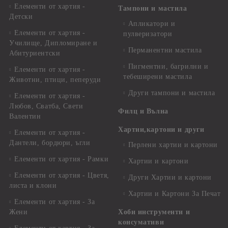
Елементи от хартия -
Тампони и мастила
Детски
Апликатори и
Елементи от хартия -
пулверизатори
Училище, Дипломиране и
Перманентни мастила
Абитуриентски
Пигментни, багрилни и
Елементи от хартия -
тебеширени мастила
Животни, птици, пеперуди
Други тампони и мастила
Елементи от хартия -
Любов, Сватба, Свети
Филц и Вълна
Валентин
Хартии,картони и други
Елементи от хартия -
Дантели, бордюри, ъгли
Перлени хартии и картони
Елементи от хартия - Рамки
Хартии и картони
Елементи от хартия - Цветя,
Други Хартии и картони
листа и клони
Хартии и Картони За Печат
Елементи от хартия - За
Жени
Хоби инструменти и
консумативи