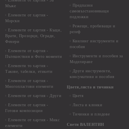
Елементи от хартия - За
Предпазни
Мъже
самовъзстановяващи
Елементи от хартия -
подложки
Морски
Режещи, пробиващи и
Елементи от хартия - Къщи,
релеф
Врати, Прозорци, Огради,
Квилинг инструменти и
Фенери
пособия
Елементи от хартия -
Инструменти и пособия за
Пътешествия и Фото моменти
Моделиране
Елементи то хартия -
Други инструменти,
Такове, табелки, етикети
консумативи и пособия
Елементи от хартия -
Многопластови елементи
Цветя,листа и тичинки
Елементи от хартия - Други
Цветя
Елементи от хартия -
Листа и клонки
Готови композиции
Тичинки и плодове
Елементи от хартия - Микс
Свети ВАЛЕНТИН
елементи