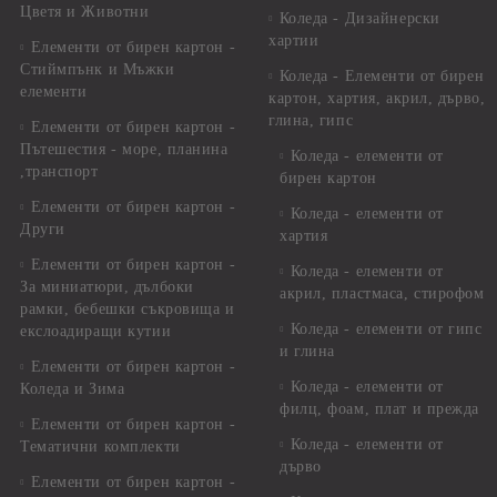
Цветя и Животни
Коледа - Дизайнерски
хартии
Елементи от бирен картон -
Стиймпънк и Мъжки
Коледа - Eлементи от бирен
елементи
картон, хартия, акрил, дърво,
глина, гипс
Елементи от бирен картон -
Пътешестия - море, планина
Коледа - елементи от
,транспорт
бирен картон
Елементи от бирен картон -
Коледа - елементи от
Други
хартия
Елементи от бирен картон -
Коледа - елементи от
За миниатюри, дълбоки
акрил, пластмаса, стирофом
рамки, бебешки съкровища и
Коледа - елементи от гипс
екслоадиращи кутии
и глина
Елементи от бирен картон -
Коледа - елементи от
Коледа и Зима
филц, фоам, плат и прежда
Елементи от бирен картон -
Коледа - елементи от
Тематични комплекти
дърво
Елементи от бирен картон -