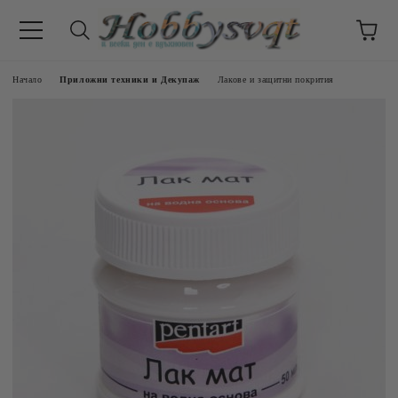
Начало
Приложни техники и Декупаж
Лакове и защитни покрития