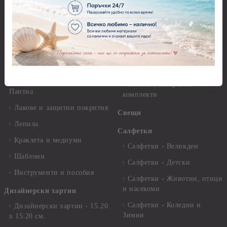
Декупажна хартия - Други
Грунд и почистващи
разтвори
Антични пасти
Платна за рисуване
Вакс пасти
Стативи и поставки
Грунд, Основи, Релефни
пасти
Четки и инструменти
Варак, Шлак метал, Фолио,
Моливи, акварелни
Пантна
комплекти
Лакове и защитни покрития
Свещи
Лепила
Салфетки
Краклета и медиуми
Салфетки - Великден
Шаблони
Салфетки - Детски
Инструменти и пособия
Салфетки - Животни, птици
и насекоми
Дизайнерски хартии
Салфетки - Коледни и
Дизайнерски хартии - 15.20
Зимни
х 15.20 см.