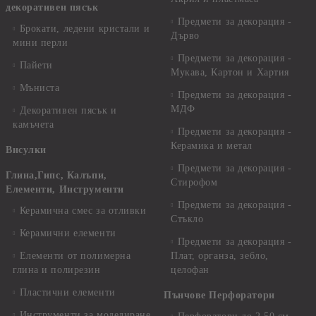
декоративен пясък
Предмети за декорация -
Брокати, ледени кристали и
Дърво
мини перли
Предмети за декорация -
Пайети
Мукава, Картон и Хартия
Мъниста
Предмети за декорация -
МДФ
Декоративен пясък и
камъчета
Предмети за декорация -
Керамика и метал
Висулки
Предмети за декорация -
Глина,Гипс, Калъпи,
Стирофом
Елементи, Инструменти
Предмети за декорация -
Керамична смес за отливки
Стъкло
Керамични елементи
Предмети за декорация -
Елементи от полимерна
Плат, органза, зебло,
глина и полирезин
целофан
Пластични елементи
Пънчове Перфоратори
Инструменти за моделиране