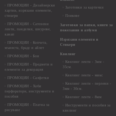
ПРОМОЦИИ - Дизайнерски
Заготовки за картички
хартии, изрязани елементи,
стикери
Пликове
ПРОМОЦИИ - Сатенени
Заготовки за папки, книги за
ленти, панделки, шнурове,
пожелания и албуми
канап
Изрязани елементи и
ПРОМОЦИИ - Копчета,
Стикери
мъниста, брадс и айлет
Квилинг
ПРОМОЦИИ - Бои
Квилинг ленти - 3мм -
ПРОМОЦИИ - Предмети и
35см.
елементи за декорация
Квилинг ленти - микс
ПРОМОЦИИ - Салфетки
Квилинг ленти - перлени -
ПРОМОЦИИ - Хоби
3мм - 30см.
перфоратори, инструменти и
пособия
Квилинг ленти - 8мм
ПРОМОЦИИ - Платна за
Инструменти и пособия за
рисуване
квилинг