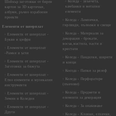
Коледа - звънчета,
Шейкър заготовки от бирен
камбанки и метални
картон за 3D картички,
елементи
албуми, ръчно израбоени
проекти
Коледа - Лампички,
гирлянди, пълнежи и свещи
Елементи от шперплат
Коледа - Материали за
Елементи от шперплат -
декорация - брокати,
Букви и цифри
восък,мастила, пасти и
Елементи от шперплат
кристали
-Рамки и ъгли
Коледа - Панделки, ширити
Елементи от шперплат -
и конци
Заготовки за бижута
Коелда - Папки за релеф
Елементи от шперплат -
Коледа - Перфоратори
Етно елементи и музикални
(пънчове)
инструменти
Коледа - Предмети и
Елементи от шперплат -
елементи за декорация
Зимни и Коледни
Коледа - За опаковане
Елементи от шперплат -
Други
Коледа - Kлонки, елхички,