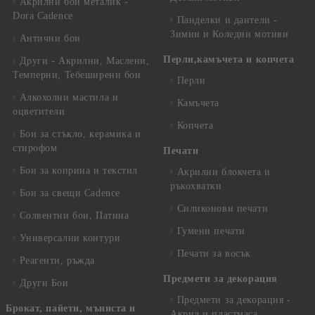
Акрилни бои металик -
Dora Cadence
Панделки и дантели -
Зимни и Коледни мотиви
Антични бои
Перли,камъчета и копчета
Други - Акрилни, Маслени,
Темперни, Тебеширени бои
Перли
Алкохолни мастила и
Камъчета
оцветители
Копчета
Бои за стъкло, керамика и
стирофом
Печати
Бои за коприна и текстил
Акрилни блокчета и
ръкохватки
Бои за свещи Cadence
Силиконови печати
Солвентни бои, Патина
Гумени печати
Универсални контури
Печати за восък
Реагенти, ръжда
Предмети за декорация
Други Бои
Предмети за декорация -
Брокат, пайети, мъниста и
Акрил и пластмаса