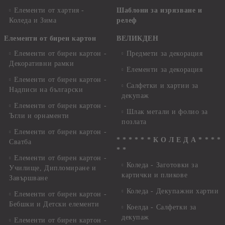
Елементи от хартия -
Шаблони за изрязване и
Коледа и Зима
релеф
Елементи от бирен картон
ВЕЛИКДЕН
Елементи от бирен картон -
Предмети за декорация
Декоративни рамки
Елементи за декорация
Елементи от бирен картон -
Салфетки и хартии за
Надписи на български
декупаж
Елементи от бирен картон -
Шлак метали и фолио за
Ъгли и орнаменти
позлата
Елементи от бирен картон -
* * * * * * К О Л Е Д А * * * *
Сватба
* *
Елементи от бирен картон -
Коледа - Заготовки за
Училище, Дипломиране и
картички и пликове
Завършване
Коледа - Декупажни хартии
Елементи от бирен картон -
Бебшки и Детски елементи
Коелда - Салфетки за
декупаж
Елементи от бирен картон -