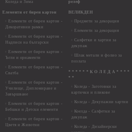
Коледа и Зима
релеф
Елементи от бирен картон
ВЕЛИКДЕН
Елементи от бирен картон -
Предмети за декорация
Декоративни рамки
Елементи за декорация
Елементи от бирен картон -
Салфетки и хартии за
Надписи на български
декупаж
Елементи от бирен картон -
Шлак метали и фолио за
Ъгли и орнаменти
позлата
Елементи от бирен картон -
* * * * * * К О Л Е Д А * * * *
Сватба
* *
Елементи от бирен картон -
Коледа - Заготовки за
Училище, Дипломиране и
картички и пликове
Завършване
Коледа - Декупажни хартии
Елементи от бирен картон -
Бебшки и Детски елементи
Коелда - Салфетки за
декупаж
Елементи от бирен картон -
Цветя и Животни
Коледа - Дизайнерски