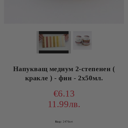
Напукващ медиум 2-степенен (
кракле ) - фин - 2x50мл.
€6.13
11.99лв.
Код:
2476set