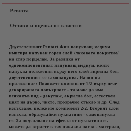
Ревюта
Отзиви и оценка от клиенти
Двустепенният Pentart Фин напукващ медиум
имитира напукан горен слой /лаковото покритие/
на стар порцелан. За разлика от
еднокомпонентният напукващ медиум, който
напуква положения върху него слой акрилна боя,
двустепенният се самонапуква. Начин на
приложение: Положете компонент 1/2 върху вече
декорираната повъхрност - тя може да има
всякакъв вид - декупаж, акрилна боя, естествен
цвят на дърво, чисто, прозрачно стъкло и др. След
изсъхване, положете компонент 2/2. Вторият слой
изсъхва, образувайки пукнатини - самонапуква
се. За подсилване на ефекта от пукнатините,
можете да втриете в тях някаква паста - материал,