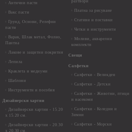
разтвори
Антични пасти
Платна за рисуване
Вакс пасти
Стативи и поставки
Грунд, Основи, Релефни
пасти
Четки и инструменти
Варак, Шлак метал, Фолио,
Моливи, акварелни
Пантна
комплекти
Лакове и защитни покрития
Свещи
Лепила
Салфетки
Краклета и медиуми
Салфетки - Великден
Шаблони
Салфетки - Детски
Инструменти и пособия
Салфетки - Животни, птици
и насекоми
Дизайнерски хартии
Салфетки - Коледни и
Дизайнерски хартии - 15.20
Зимни
х 15.20 см.
Салфетки - Морски
Дизайнерски хартии - 20.30
х 20.30 см.