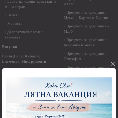
Брокати, ледени кристали и
Дърво
мини перли
Предмети за декорация -
Пайети
Мукава, Картон и Хартия
Мъниста
Предмети за декорация -
МДФ
Декоративен пясък и
камъчета
Предмети за декорация -
Керамика и метал
Висулки
Предмети за декорация -
Глина,Гипс, Калъпи,
Стирофом
Елементи, Инструменти
Предмети за декорация -
Керамична смес за отливки
Стъкло
Керамични елементи
Предмети за декорация -
Елементи от полимерна
Плат, органза, зебло,
глина и полирезин
целофан
Пластични елементи
Пънчове Перфоратори
Инструменти за моделиране
Перфоратори до 2,50 см
Молдове и шаблони
Перфоратори 2,50 см