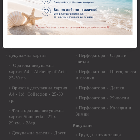
Глина
Перфоратори над 2,50 см
Самосъхнеща глина
Бордюрни пънчове
Полимерна Глина
Ъглови перфоратори
Перфоратори Основни
Приложни техники и
Фигури - кръгове, овали
Декупаж
Декупажна хартия
Перфоратори - Сърца и
звезди
Оризова декупажна
хартия А4 - Alchemy of Art -
Перфоратори - Цветя, листа
25-30 гр.
и клонки
Оризова декупажна хартия
Перфоратори - Детски
А4 - Itd. Collection - 25-30
Перфоратори - Животни
гр.
Перфоратори - Коледни и
Фина оризова декупажна
Зимни
хартия Stamperia - 21 х
29.см. - 28гр.
Рисуване
Декупажна хартия - Други
Грунд и почистващи