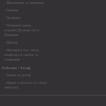
Механизми за часовник
Очички
Пълнежи
Плюшени мини
играчки,Пухкава тел и
Помпони
Щипки
Цветарска тел, тиксо,
пиафлора и хартии за
опаковане
Ембосинг / Релеф
Папки за релеф
Пудри и мастила за топъл
ембосинг