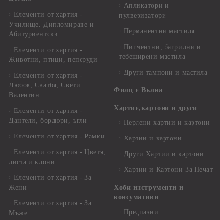
Апликатори и
Елементи от хартия -
пулверизатори
Училище, Дипломиране и
Перманентни мастила
Абитуриентски
Пигментни, багрилни и
Елементи от хартия -
тебеширени мастила
Животни, птици, пеперуди
Други тампони и мастила
Елементи от хартия -
Любов, Сватба, Свети
Филц и Вълна
Валентин
Хартии,картони и други
Елементи от хартия -
Дантели, бордюри, ъгли
Перлени хартии и картони
Елементи от хартия - Рамки
Хартии и картони
Елементи от хартия - Цветя,
Други Хартии и картони
листа и клони
Хартии и Картони За Печат
Елементи от хартия - За
Жени
Хоби инструменти и
консумативи
Елементи от хартия - За
Предпазни
Мъже