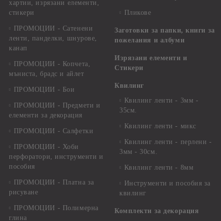
хартии, изрязани елементи,
стикери
Пликове
ПРОМОЦИИ - Сатенени
Заготовки за папки, книги за
ленти, панделки, шнурове,
пожелания и албуми
канап
Изрязани елементи и
ПРОМОЦИИ - Копчета,
Стикери
мъниста, брадс и айлет
Квилинг
ПРОМОЦИИ - Бои
Квилинг ленти - 3мм -
ПРОМОЦИИ - Предмети и
35см.
елементи за декорация
Квилинг ленти - микс
ПРОМОЦИИ - Салфетки
Квилинг ленти - перлени -
ПРОМОЦИИ - Хоби
3мм - 30см.
перфоратори, инструменти и
пособия
Квилинг ленти - 8мм
ПРОМОЦИИ - Платна за
Инструменти и пособия за
рисуване
квилинг
ПРОМОЦИИ - Полимерна
Комплекти за декорация
глина