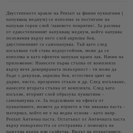
Двустепеното кракле на Pentart за финни пукнатини (
напукващ медиум) се използва за постигане на
напукан горен слой /лаковото покритие/. За разлика
от едностепенният напукващ медиум, който напуква
положения върху него слой акрилна боя,
двустепенният се самонапуква. Тъй като след
изсъхване той става водоустойчив, може да се
използва и като ефектен напукан краен лак. Начин на
приложение: Нанесете първа стъпка от комплекта
върху вече декорираната повъхрност - тя може да
бъде с декупаж, акрилна боя, естествен цвят на
дърво, чисто, прозрачно стъкло и др. След изсъхване,
нанесете втората стъпка от комплекта. След като
изсъхне, вторият слой образува пукнатини -
самонапуква се. За подсилване на ефекта от
пукнатините, можете да втриете в тях някаква паста -
материал, който не е на водна основа - като напр.
Pentart Антична паста. Остатъкът от Античната паста
върху повърхността се отстранява с помощта на
памучна кърпа или салфетка. Видът на пукнатините,