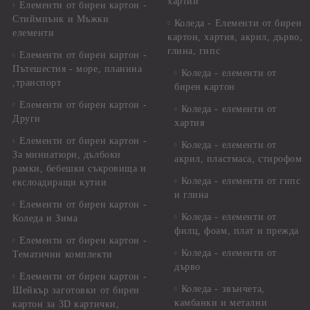
хартии
Елементи от бирен картон -
Стиймпънк и Мъжки
Коледа - Eлементи от бирен
елементи
картон, хартия, акрил, дърво,
глина, гипс
Елементи от бирен картон -
Пътешестия - море, планина
Коледа - елементи от
,транспорт
бирен картон
Елементи от бирен картон -
Коледа - елементи от
Други
хартия
Елементи от бирен картон -
Коледа - елементи от
За миниатюри, дълбоки
акрил, пластмаса, стирофом
рамки, бебешки съкровища и
Коледа - елементи от гипс
екслоадиращи кутии
и глина
Елементи от бирен картон -
Коледа - елементи от
Коледа и Зима
филц, фоам, плат и прежда
Елементи от бирен картон -
Коледа - елементи от
Тематични комплекти
дърво
Елементи от бирен картон -
Коледа - звънчета,
Шейкър заготовки от бирен
камбанки и метални
картон за 3D картички,