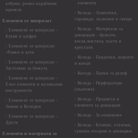
елементи
албуми, ръчно израбоени
проекти
Коледа - Лампички,
гирлянди, пълнежи и свещи
Елементи от шперплат
Коледа - Материали за
Елементи от шперплат -
декорация - брокати,
Букви и цифри
восък,мастила, пасти и
Елементи от шперплат
кристали
-Рамки и ъгли
Коледа - Панделки, ширити
Елементи от шперплат -
и конци
Заготовки за бижута
Коелда - Папки за релеф
Елементи от шперплат -
Коледа - Перфоратори
Етно елементи и музикални
(пънчове)
инструменти
Коледа - Предмети и
Елементи от шперплат -
елементи за декорация
Зимни и Коледни
Коледа - За опаковане
Елементи от шперплат -
Други
Коледа - Kлонки, елхички,
сушени плодове и шишарки
Елементи и материали за