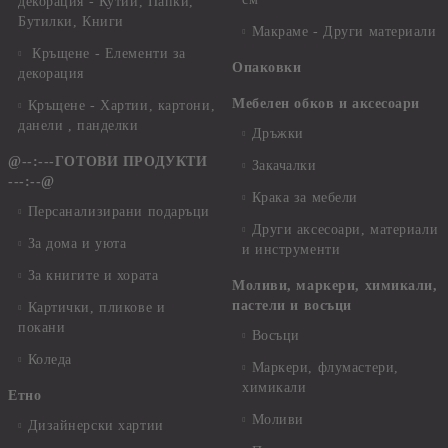
декорация - Кутии, Папки,
Бутилки, Книги
Макраме - Други материали
Кръщене - Елементи за
Опаковки
декорация
Мебелен обков и аксесоари
Кръщене - Хартии, картони,
данели , панделки
Дръжки
@--:---ГОТОВИ ПРОДУКТИ
Закачалки
---:--@
Крака за мебели
Персанализирани подаръци
Други аксесоари, материали
За дома и уюта
и инструменти
За книгите и хората
Моливи, маркери, химикали,
пастели и восъци
Картички, пликове и
покани
Восъци
Коледа
Маркери, флумастери,
химикали
Етно
Моливи
Дизайнерски хартии