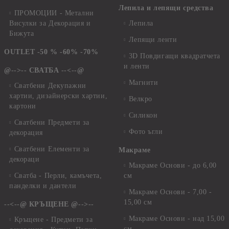
Лепила и лепящи средства
ПРОМОЦИИ - Метални
Висулки за Декорация и
Лепила
Бижута
Лепящи ленти
OUTLET -50 % -60% -70%
3D Повдигащи квадратчета
и ленти
@-->-- СВАТБА --<--@
Магнити
Сватбени Декупажни
хартии, дизайнерски хартии,
Велкро
картони
Силикон
Сватбени Предмети за
Фото ъгли
декорация
Сватбени Елементи за
Макраме
декораци
Макраме Основи - до 6,00
Сватба - Перли, камъчета,
см
панделки и дантели
Макраме Основи - 7,00 -
15,00 см
--<--@ КРЪЩЕНЕ @-->--
Макраме Основи - над 15,00
Кръщене - Предмети за
см