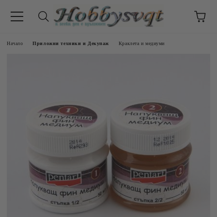
Начало
Приложни техники и Декупаж
Краклета и медиуми