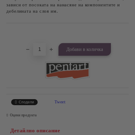
зависи от посоката на нанасяне на компонентите и
дебелината на слоя им.
Добави в желани
Tweet
Сподели
Оцени продукта
Детайлно описание