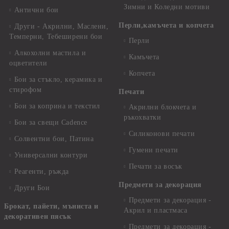
Зимни и Коледни мотиви
Антични бои
Перли,камъчета и копчета
Други - Акрилни, Маслени,
Темперни, Тебеширени бои
Перли
Алкохолни мастила и
Камъчета
оцветители
Копчета
Бои за стъкло, керамика и
стирофом
Печати
Бои за коприна и текстил
Акрилни блокчета и
ръкохватки
Бои за свещи Cadence
Силиконови печати
Солвентни бои, Патина
Гумени печати
Универсални контури
Печати за восък
Реагенти, ръжда
Предмети за декорация
Други Бои
Предмети за декорация -
Брокат, пайети, мъниста и
Акрил и пластмаса
декоративен пясък
Предмети за декорация -