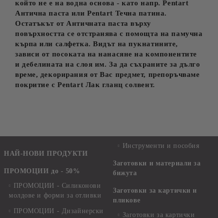
който не е на водна основа - като напр. Pentart
Антична паста или Pentart Течна патина.
Остатъкът от Античната паста върху
повърхността се отстранява с помощта на памучна
кърпа или салфетка. Видът на пукнатините,
зависи от посоката на нанасяне на компонентите
и дебелината на слоя им. За да съхраните за дълго
време, декорирания от Вас предмет, препоръчваме
покритие с Pentart Лак гланц солвент.
Инструменти и пособия
НАЙ-НОВИ ПРОДУКТИ
Заготовки и материали за
ПРОМОЦИИ до - 50%
бижута
ПРОМОЦИИ - Силиконови
Заготовки за картички и
молдове и форми за отливки
пликове
ПРОМОЦИИ - Дизайнерски
Заготовки за картички