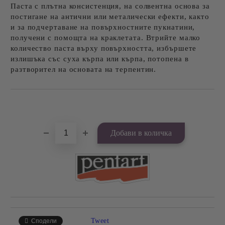
Паста с плътна консистенция, на солвентна основа за
постигане на антични или металически ефекти, както
и за подчертаване на повърхностните пукнатини,
получени с помощта на краклетата. Втрийте малко
количество паста върху повърхността, избършете
излишъка със суха кърпа или кърпа, потопена в
разтворител на основата на терпентин.
Добави в желани
Tweet
Сподели