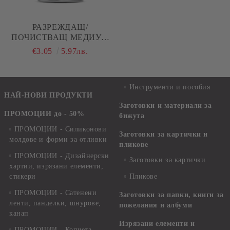
РАЗРЕЖДАЩ/
ПОЧИСТВАЩ МЕДИУМ
ЗА АНТИЧНА ПАСТА И
€3.05
5.97лв.
ПАТИНА - 30МЛ.
Инструменти и пособия
НАЙ-НОВИ ПРОДУКТИ
Заготовки и материали за
ПРОМОЦИИ до - 50%
бижута
ПРОМОЦИИ - Силиконови
Заготовки за картички и
молдове и форми за отливки
пликове
ПРОМОЦИИ - Дизайнерски
Заготовки за картички
хартии, изрязани елементи,
стикери
Пликове
ПРОМОЦИИ - Сатенени
Заготовки за папки, книги за
ленти, панделки, шнурове,
пожелания и албуми
канап
Изрязани елементи и
ПРОМОЦИИ - Копчета,