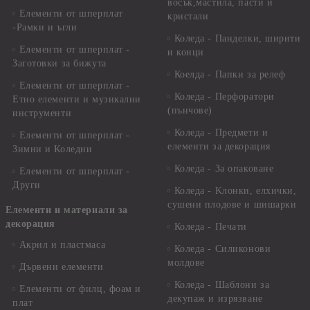
восък,мастила, пасти и
Елементи от шперплат
кристали
-Рамки и ъгли
Коледа - Панделки, ширити
Елементи от шперплат -
и конци
Заготовки за бижута
Коелда - Папки за релеф
Елементи от шперплат -
Коледа - Перфоратори
Етно елементи и музикални
(пънчове)
инструменти
Коледа - Предмети и
Елементи от шперплат -
елементи за декорация
Зимни и Коледни
Коледа - За опаковане
Елементи от шперплат -
Други
Коледа - Kлонки, елхички,
сушени плодове и шишарки
Елементи и материали за
декорация
Коледа - Печати
Акрил и пластмаса
Коледа - Силиконови
молдове
Дървени елементи
Коледа - Шаблони за
Елементи от филц, фоам и
декупаж и изрязване
плат