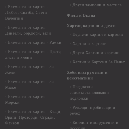
Други тампони и мастила
Елементи от хартия -
Любов, Сватба, Свети
Филц и Вълна
Валентин
Хартии,картони и други
Елементи от хартия -
Дантели, бордюри, ъгли
Перлени хартии и картони
Елементи от хартия - Рамки
Хартии и картони
Елементи от хартия - Цветя,
Други Хартии и картони
листа и клони
Хартии и Картони За Печат
Елементи от хартия - За
Жени
Хоби инструменти и
консумативи
Елементи от хартия - За
Предпазни
Мъже
самовъзстановяващи
Елементи от хартия -
подложки
Морски
Режещи, пробиващи и
Елементи от хартия - Къщи,
релеф
Врати, Прозорци, Огради,
Квилинг инструменти и
Фенери
пособия