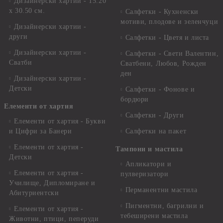
Дизайнерски хартии - 15.20
x 30.50 см.
Салфетки - Кухненски
мотиви, плодове и зеленчуци
Дизайнерски хартии -
други
Салфетки - Цветя и листа
Дизайнерски хартии -
Салфетки - Свети Валентин,
Сватби
Сватбени, Любов, Рожден
ден
Дизайнерски хартии -
Детски
Салфетки - Фонове и
бордюри
Елементи от хартия
Салфетки - Други
Елементи от хартия - Букви
и Цифри за Банери
Салфетки на пакет
Елементи от хартия -
Тампони и мастила
Детски
Апликатори и
Елементи от хартия -
пулверизатори
Училище, Дипломиране и
Перманентни мастила
Абитуриентски
Пигментни, багрилни и
Елементи от хартия -
тебеширени мастила
Животни, птици, пеперуди