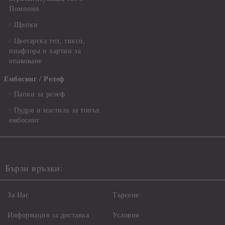
Помпони
Щипки
Цветарска тел, тиксо,
пиафлора и хартии за
опаковане
Ембосинг / Релеф
Папки за релеф
Пудри и мастила за топъл
ембосинг
Бързи връзки:
За Нас
Търсене
Информация за доставка
Условия