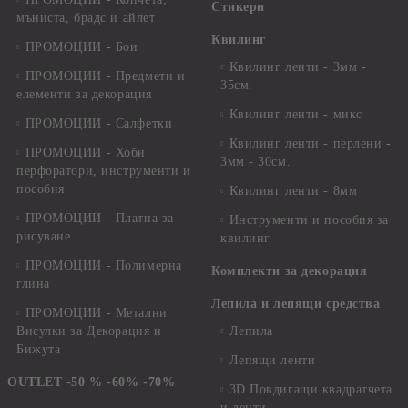
Стикери
мъниста, брадс и айлет
Квилинг
ПРОМОЦИИ - Бои
Квилинг ленти - 3мм -
ПРОМОЦИИ - Предмети и
35см.
елементи за декорация
Квилинг ленти - микс
ПРОМОЦИИ - Салфетки
Квилинг ленти - перлени -
ПРОМОЦИИ - Хоби
3мм - 30см.
перфоратори, инструменти и
пособия
Квилинг ленти - 8мм
ПРОМОЦИИ - Платна за
Инструменти и пособия за
рисуване
квилинг
ПРОМОЦИИ - Полимерна
Комплекти за декорация
глина
Лепила и лепящи средства
ПРОМОЦИИ - Метални
Висулки за Декорация и
Лепила
Бижута
Лепящи ленти
OUTLET -50 % -60% -70%
3D Повдигащи квадратчета
и ленти