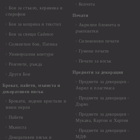
Копчета
Бои за стъкло, керамика и
стирофом
Печати
Бои за коприна и текстил
Акрилни блокчета и
ръкохватки
Бои за свещи Cadence
Силиконови печати
Солвентни бои, Патина
Гумени печати
Универсални контури
Печати за восък
Реагенти, ръжда
Предмети за декорация
Други Бои
Предмети за декорация -
Брокат, пайети, мъниста и
Акрил и пластмаса
декоративен пясък
Предмети за декорация -
Брокати, ледени кристали и
Дърво
мини перли
Предмети за декорация -
Пайети
Мукава, Картон и Хартия
Мъниста
Предмети за декорация -
МДФ
Декоративен пясък и