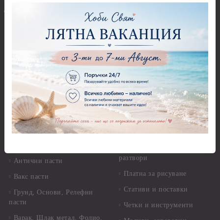
Фигури - кръгове, овали
Декупаж
Декупажна хартия
Перфоратори - Сърца и
звезди
Оризова декупажна
хартия А4 - Alchemy of Art -
Перфоратори - Цветя, листа
25-30 гр.
и клонки
Оризова декупажна хартия
Перфоратори - Детски
А4 - Itd. Collection - 25-30
Перфоратори - Животни
гр.
Перфоратори - Коледни и
Фина оризова декупажна
Зимни
хартия Stamperia - 21 х
29.см. - 28гр.
Рисуване
Декупажна хартия - Други
Грунд и почистващи
разтвори
Антични пасти
Платна за рисуване
Вакс пасти
Стативи и поставки
Грунд, Основи, Релефни
пасти
Четки и инструменти
Варак, Шлак метал, Фолио,