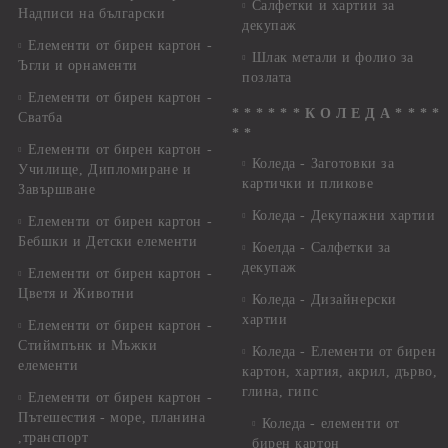
Салфетки и хартии за
Надписи на български
декупаж
Елементи от бирен картон -
Шлак метали и фолио за
Ъгли и орнаменти
позлата
Елементи от бирен картон -
* * * * * * К О Л Е Д А * * * *
Сватба
* *
Елементи от бирен картон -
Коледа - Заготовки за
Училище, Дипломиране и
картички и пликове
Завършване
Коледа - Декупажни хартии
Елементи от бирен картон -
Бебшки и Детски елементи
Коелда - Салфетки за
декупаж
Елементи от бирен картон -
Цветя и Животни
Коледа - Дизайнерски
хартии
Елементи от бирен картон -
Стиймпънк и Мъжки
Коледа - Eлементи от бирен
елементи
картон, хартия, акрил, дърво,
глина, гипс
Елементи от бирен картон -
Пътешестия - море, планина
Коледа - елементи от
,транспорт
бирен картон