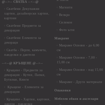
@-->-- СВАТБА --<--@
Магнити
Сватбени Декупажни
хартии, дизайнерски хартии,
Велкро
картони
Силикон
Сватбени Предмети за
Фото ъгли
декорация
Сватбени Елементи за
Макраме
декораци
Макраме Основи - до 6,00
Сватба - Перли, камъчета,
см
панделки и дантели
Макраме Основи - 7,00 -
15,00 см
--<--@ КРЪЩЕНЕ @-->--
Макраме Основи - над 15,00
Кръщене - Предмети за
см
декорация - Кутии, Папки,
Бутилки, Книги
Макраме - Други материали
Кръщене - Елементи за
Опаковки
декорация
Мебелен обков и аксесоари
Кръщене - Хартии, картони,
данели , панделки