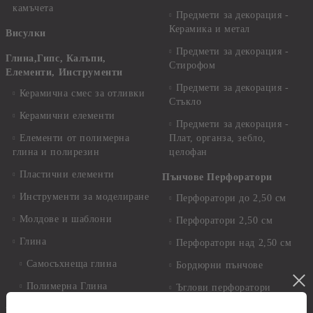
камъчета
Предмети за декорация -
Керамика и метал
Висулки
Предмети за декорация -
Глина,Гипс, Калъпи,
Стирофом
Елементи, Инструменти
Предмети за декорация -
Керамична смес за отливки
Стъкло
Керамични елементи
Предмети за декорация -
Елементи от полимерна
Плат, органза, зебло,
глина и полирезин
целофан
Пластични елементи
Пънчове Перфоратори
Инструменти за моделиране
Перфоратори до 2,50 см
Молдове и шаблони
Перфоратори 2,50 см
Глина
Перфоратори над 2,50 см
Самосъхнеща глина
Бордюрни пънчове
Полимерна Глина
Ъглови перфоратори
Перфоратори Основни
Приложни техники и