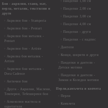
Панделки 1,00 см
Бои - акрилни, гланц, мат,
перла, металик, текстилни и
Панделки 2,00 см
други
Панделки 3,00 см
Акрилни бои - Stamperia
Панделки 4,00 см
Акрилни бои - Pentart
Панделки - други
Акрилни бои металик -
Панделки - с надпис
Pentart
Дантели
Акрилни бои - Artiste
Конци, ширити и други
Акрилна боя металик -
Artiste
Панделки и дантели -
Детски мотиви
Акрилни бои металик -
Dora Cadence
Панделки и дантели -
Зимни и Коледни мотиви
Антични бои
Перли,камъчета и копчета
Други - Акрилни, Маслени,
Темперни, Тебеширени бои
Перли
Алкохолни мастила и
Камъчета
оцветители