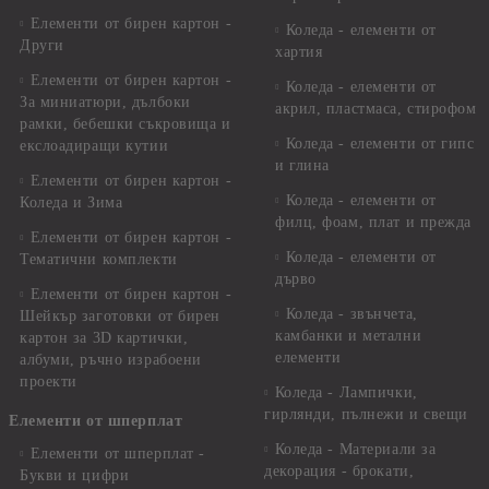
Елементи от бирен картон -
Коледа - елементи от
Други
хартия
Елементи от бирен картон -
Коледа - елементи от
За миниатюри, дълбоки
акрил, пластмаса, стирофом
рамки, бебешки съкровища и
Коледа - елементи от гипс
екслоадиращи кутии
и глина
Елементи от бирен картон -
Коледа - елементи от
Коледа и Зима
филц, фоам, плат и прежда
Елементи от бирен картон -
Коледа - елементи от
Тематични комплекти
дърво
Елементи от бирен картон -
Коледа - звънчета,
Шейкър заготовки от бирен
камбанки и метални
картон за 3D картички,
елементи
албуми, ръчно израбоени
проекти
Коледа - Лампички,
гирлянди, пълнежи и свещи
Елементи от шперплат
Коледа - Материали за
Елементи от шперплат -
декорация - брокати,
Букви и цифри