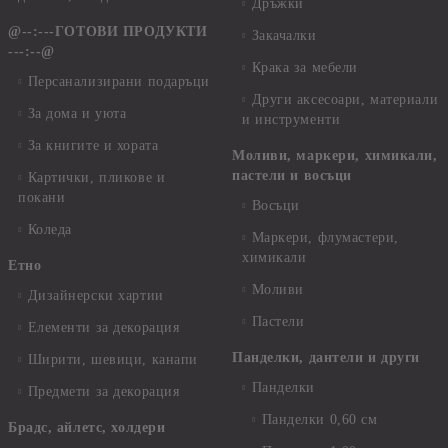
Дръжки
@--:---ГОТОВИ ПРОДУКТИ
Закачалки
---:--@
Крака за мебели
Персанализирани подаръци
Други аксесоари, материали
За дома и уюта
и инструменти
За книгите и хората
Моливи, маркери, химикали,
пастели и восъци
Картички, пликове и
покани
Восъци
Коледа
Маркери, флумастери,
химикали
Етно
Моливи
Дизайнерски хартии
Пастели
Елементи за декорация
Панделки, дантели и други
Ширити, шевици, канапи
Панделки
Предмети за декорация
Панделки 0,60 см
Брадс, айлетс, холдери