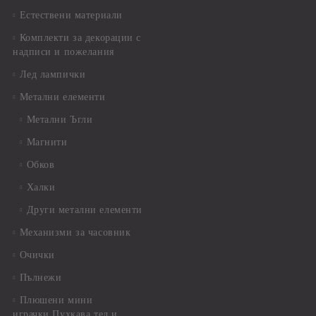
Естествени материали
Комплекти за декорации с
надписи и пожелания
Лед лампички
Метални елементи
Метални Ъгли
Магнити
Обков
Халки
Други метални елементи
Механизми за часовник
Очички
Пълнежи
Плюшени мини
играчки,Пухкава тел и