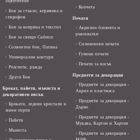
оцветители
Копчета
Бои за стъкло, керамика и
стирофом
Печати
Бои за коприна и текстил
Акрилни блокчета и
ръкохватки
Бои за свещи Cadence
Силиконови печати
Солвентни бои, Патина
Гумени печати
Универсални контури
Печати за восък
Реагенти, ръжда
Предмети за декорация
Други Бои
Предмети за декорация -
Брокат, пайети, мъниста и
Акрил и пластмаса
декоративен пясък
Предмети за декорация -
Брокати, ледени кристали и
Дърво
мини перли
Предмети за декорация -
Пайети
Мукава, Картон и Хартия
Мъниста
Предмети за декорация -
МДФ