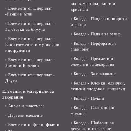
восък,мастила, пасти и
Елементи от шперплат
кристали
-Рамки и ъгли
Коледа - Панделки, ширити
Елементи от шперплат -
и конци
Заготовки за бижута
Коелда - Папки за релеф
Елементи от шперплат -
Коледа - Перфоратори
Етно елементи и музикални
(пънчове)
инструменти
Коледа - Предмети и
Елементи от шперплат -
елементи за декорация
Зимни и Коледни
Коледа - За опаковане
Елементи от шперплат -
Други
Коледа - Kлонки, елхички,
сушени плодове и шишарки
Елементи и материали за
декорация
Коледа - Печати
Акрил и пластмаса
Коледа - Силиконови
молдове
Дървени елементи
Коледа - Шаблони за
Елементи от филц, фоам и
декупаж и изрязване
плат