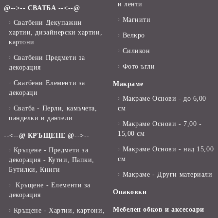
и ленти
@-->-- СВАТБА --<--@
Магнити
Сватбени Декупажни
хартии, дизайнерски хартии,
Велкро
картони
Силикон
Сватбени Предмети за
Фото ъгли
декорация
Сватбени Елементи за
Макраме
декораци
Макраме Основи - до 6,00
Сватба - Перли, камъчета,
см
панделки и дантели
Макраме Основи - 7,00 -
15,00 см
--<--@ КРЪЩЕНЕ @-->--
Макраме Основи - над 15,00
Кръщене - Предмети за
см
декорация - Кутии, Папки,
Бутилки, Книги
Макраме - Други материали
Кръщене - Елементи за
Опаковки
декорация
Мебелен обков и аксесоари
Кръщене - Хартии, картони,