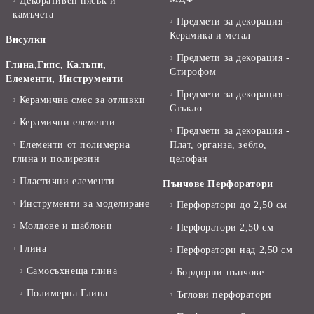
Декоративен пясък и
камъчета
Предмети за декорация -
Керамика и метал
Висулки
Предмети за декорация -
Глина,Гипс, Калъпи,
Стирофом
Елементи, Инструменти
Предмети за декорация -
Керамична смес за отливки
Стъкло
Керамични елементи
Предмети за декорация -
Елементи от полимерна
Плат, органза, зебло,
глина и полирезин
целофан
Пластични елементи
Пънчове Перфоратори
Инструменти за моделиране
Перфоратори до 2,50 см
Молдове и шаблони
Перфоратори 2,50 см
Глина
Перфоратори над 2,50 см
Самосъхнеща глина
Бордюрни пънчове
Полимерна Глина
Ъглови перфоратори