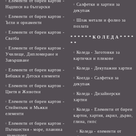
Елементи от бирен картон -
Салфетки и хартии за
Надписи на български
декупаж
Елементи от бирен картон -
Шлак метали и фолио за
Ъгли и орнаменти
позлата
Елементи от бирен картон -
* * * * * * К О Л Е Д А * * * *
Сватба
* *
Елементи от бирен картон -
Коледа - Заготовки за
Училище, Дипломиране и
картички и пликове
Завършване
Коледа - Декупажни хартии
Елементи от бирен картон -
Бебшки и Детски елементи
Коелда - Салфетки за
декупаж
Елементи от бирен картон -
Цветя и Животни
Коледа - Дизайнерски
хартии
Елементи от бирен картон -
Стиймпънк и Мъжки
Коледа - Eлементи от бирен
елементи
картон, хартия, акрил, дърво,
глина, гипс
Елементи от бирен картон -
Пътешестия - море, планина
Коледа - елементи от
,транспорт