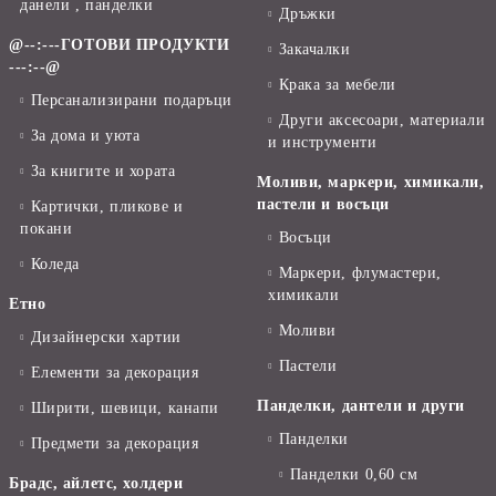
данели , панделки
Дръжки
@--:---ГОТОВИ ПРОДУКТИ
Закачалки
---:--@
Крака за мебели
Персанализирани подаръци
Други аксесоари, материали
За дома и уюта
и инструменти
За книгите и хората
Моливи, маркери, химикали,
пастели и восъци
Картички, пликове и
покани
Восъци
Коледа
Маркери, флумастери,
химикали
Етно
Моливи
Дизайнерски хартии
Пастели
Елементи за декорация
Панделки, дантели и други
Ширити, шевици, канапи
Панделки
Предмети за декорация
Панделки 0,60 см
Брадс, айлетс, холдери