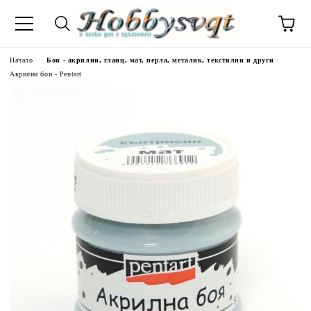
Начало
Бои - акрилни, гланц, мат, перла, металик, текстилни и други
Акрилни бои - Pentart