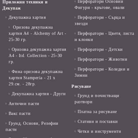
Перфоратори Основни
Приложни техники и
Фигури - кръгове, овали
Декупаж
Декупажна хартия
Перфоратори - Сърца и
звезди
Оризова декупажна
хартия А4 - Alchemy of Art -
Перфоратори - Цветя, листа
25-30 гр.
и клонки
Оризова декупажна хартия
Перфоратори - Детски
А4 - Itd. Collection - 25-30
Перфоратори - Животни
гр.
Перфоратори - Коледни и
Фина оризова декупажна
Зимни
хартия Stamperia - 21 х
29.см. - 28гр.
Рисуване
Декупажна хартия - Други
Грунд и почистващи
разтвори
Антични пасти
Платна за рисуване
Вакс пасти
Стативи и поставки
Грунд, Основи, Релефни
пасти
Четки и инструменти