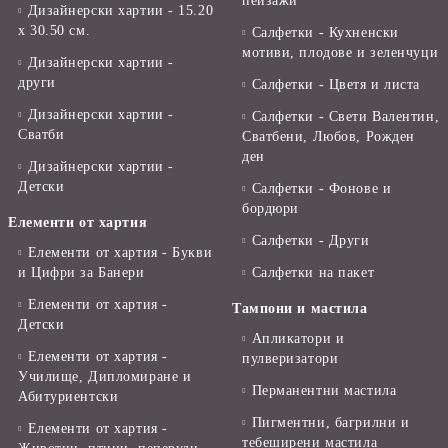
пейзажи
Дизайнерски хартии - 15.20
x 30.50 см.
Салфетки - Кухненски
мотиви, плодове и зеленчуци
Дизайнерски хартии -
други
Салфетки - Цветя и листа
Дизайнерски хартии -
Салфетки - Свети Валентин,
Сватби
Сватбени, Любов, Рожден
ден
Дизайнерски хартии -
Детски
Салфетки - Фонове и
бордюри
Елементи от хартия
Салфетки - Други
Елементи от хартия - Букви
и Цифри за Банери
Салфетки на пакет
Елементи от хартия -
Тампони и мастила
Детски
Апликатори и
Елементи от хартия -
пулверизатори
Училище, Дипломиране и
Перманентни мастила
Абитуриентски
Пигментни, багрилни и
Елементи от хартия -
тебеширени мастила