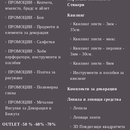
ПРОМОЦИИ - Копчета,
Стикери
мъниста, брадс и айлет
Квилинг
ПРОМОЦИИ - Бои
Квилинг ленти - 3мм -
ПРОМОЦИИ - Предмети и
35см.
елементи за декорация
Квилинг ленти - микс
ПРОМОЦИИ - Салфетки
Квилинг ленти - перлени -
ПРОМОЦИИ - Хоби
3мм - 30см.
перфоратори, инструменти и
пособия
Квилинг ленти - 8мм
ПРОМОЦИИ - Платна за
Инструменти и пособия за
рисуване
квилинг
ПРОМОЦИИ - Полимерна
Комплекти за декорация
глина
Лепила и лепящи средства
ПРОМОЦИИ - Метални
Висулки за Декорация и
Лепила
Бижута
Лепящи ленти
OUTLET -50 % -60% -70%
3D Повдигащи квадратчета