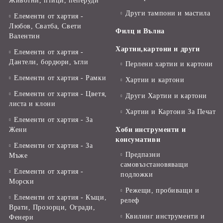
Животни, птици, пеперуди
Други тампони и мастила
Елементи от хартия -
Любов, Сватба, Свети
Филц и Вълна
Валентин
Хартии,картони и други
Елементи от хартия -
Дантели, бордюри, ъгли
Перлени хартии и картони
Елементи от хартия - Рамки
Хартии и картони
Елементи от хартия - Цветя,
Други Хартии и картони
листа и клони
Хартии и Картони За Печат
Елементи от хартия - За
Жени
Хоби инструменти и
консумативи
Елементи от хартия - За
Предпазни
Мъже
самовъзстановяващи
Елементи от хартия -
подложки
Морски
Режещи, пробиващи и
Елементи от хартия - Къщи,
релеф
Врати, Прозорци, Огради,
Квилинг инструменти и
Фенери