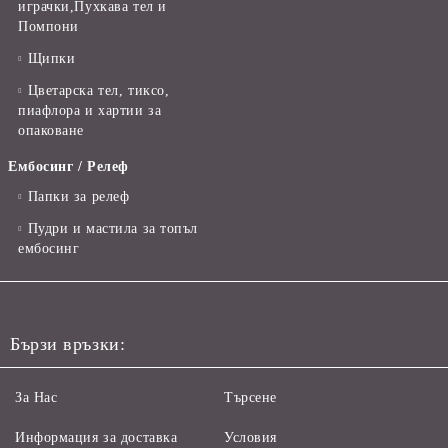
играчки,Пухкава тел и
Помпони
Щипки
Цветарска тел, тиксо,
пиафлора и хартии за
опаковане
Ембосинг / Релеф
Папки за релеф
Пудри и мастила за топъл
ембосинг
Бързи връзки:
За Нас
Търсене
Информация за доставка
Условия