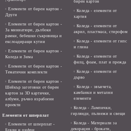
бирен картон
Елементи от бирен картон -
Коледа - елементи от
Други
хартия
Елементи от бирен картон -
Коледа - елементи от
За миниатюри, дълбоки
акрил, пластмаса, стирофом
рамки, бебешки съкровища и
Коледа - елементи от гипс
екслоадиращи кутии
и глина
Елементи от бирен картон -
Коледа - елементи от
Коледа и Зима
филц, фоам, плат и прежда
Елементи от бирен картон -
Коледа - елементи от
Тематични комплекти
дърво
Елементи от бирен картон -
Коледа - звънчета,
Шейкър заготовки от бирен
камбанки и метални
картон за 3D картички,
елементи
албуми, ръчно израбоени
проекти
Коледа - Лампички,
гирлянди, пълнежи и свещи
Елементи от шперплат
Коледа - Материали за
Елементи от шперплат -
декорация - брокати,
Букви и цифри