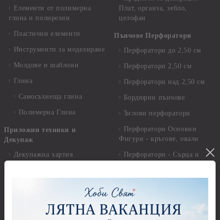
Елементи от полимерна
Плат, органза, зебло,
глина и полирезин
целофан
Пластични елементи
Пънчове Перфоратори
Инструменти за моделиране
Перфоратори до 2,50 см
Молдове и шаблони
Перфоратори 2,50 см
Глина
Перфоратори над 2,50 см
Самосъхнеща глина
Бордюрни пънчове
Полимерна Глина
Ъглови перфоратори
Перфоратори Основни
Приложни техники и
Фигури - кръгове, овали
Декупаж
Декупажна хартия
Перфоратори - Сърца и
звезди
Оризова декупажна
хартия А4 - Alchemy of Art -
Перфоратори - Цветя, листа
25-30 гр.
и клонки
Оризова декупажна хартия
Перфоратори - Детски
А4 - Itd. Collection - 25-30