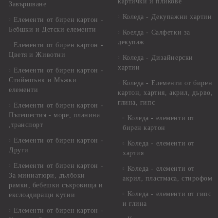
картички и пликове
Завършване
Коледа - Декупажни хартии
Елементи от бирен картон -
Бебшки и Детски елементи
Коелда - Салфетки за
декупаж
Елементи от бирен картон -
Цветя и Животни
Коледа - Дизайнерски
хартии
Елементи от бирен картон -
Стиймпънк и Мъжки
Коледа - Eлементи от бирен
елементи
картон, хартия, акрил, дърво,
глина, гипс
Елементи от бирен картон -
Пътешестия - море, планина
Коледа - елементи от
,транспорт
бирен картон
Елементи от бирен картон -
Коледа - елементи от
Други
хартия
Елементи от бирен картон -
Коледа - елементи от
За миниатюри, дълбоки
акрил, пластмаса, стирофом
рамки, бебешки съкровища и
Коледа - елементи от гипс
екслоадиращи кутии
и глина
Елементи от бирен картон -