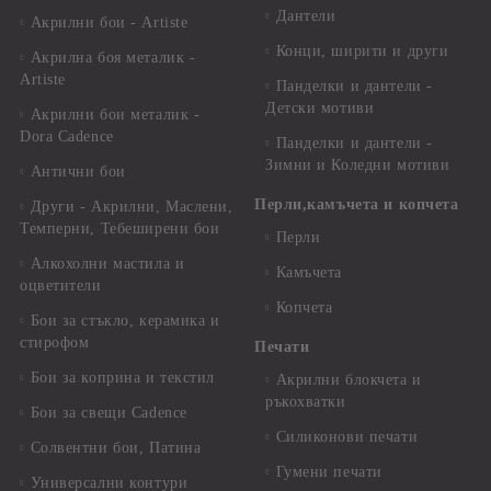
Дантели
Акрилни бои - Artiste
Конци, ширити и други
Акрилна боя металик -
Artiste
Панделки и дантели -
Детски мотиви
Акрилни бои металик -
Dora Cadence
Панделки и дантели -
Зимни и Коледни мотиви
Антични бои
Перли,камъчета и копчета
Други - Акрилни, Маслени,
Темперни, Тебеширени бои
Перли
Алкохолни мастила и
Камъчета
оцветители
Копчета
Бои за стъкло, керамика и
стирофом
Печати
Бои за коприна и текстил
Акрилни блокчета и
ръкохватки
Бои за свещи Cadence
Силиконови печати
Солвентни бои, Патина
Гумени печати
Универсални контури