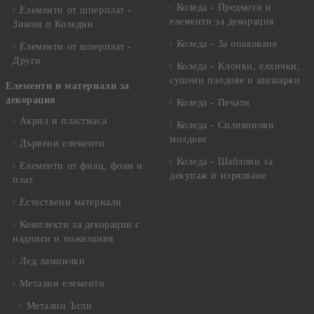
Коледа - Предмети и
Елементи от шперплат -
елементи за декорация
Зимни и Коледни
Коледа - За опаковане
Елементи от шперплат -
Други
Коледа - Kлонки, елхички,
сушени плодове и шишарки
Елементи и материали за
декорация
Коледа - Печати
Акрил и пластмаса
Коледа - Силиконови
молдове
Дървени елементи
Коледа - Шаблони за
Елементи от филц, фоам и
декупаж и изрязване
плат
Естествени материали
Комплекти за декорации с
надписи и пожелания
Лед лампички
Метални елементи
Метални Ъгли