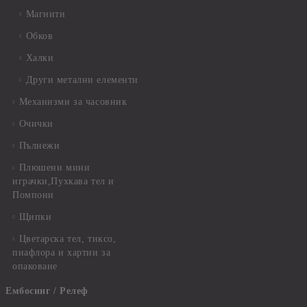
Магнити
Обков
Халки
Други метални елементи
Механизми за часовник
Очички
Пълнежи
Плюшени мини
играчки,Пухкава тел и
Помпони
Щипки
Цветарска тел, тиксо,
пиафлора и хартии за
опаковане
Ембосинг / Релеф