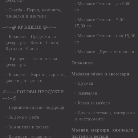
декораци
Макраме Основи - до 6,00
Сватба - Перли, камъчета,
см
панделки и дантели
Макраме Основи - 7,00 -
15,00 см
--<--@ КРЪЩЕНЕ @-->--
Макраме Основи - над 15,00
Кръщене - Предмети за
см
декорация - Кутии, Папки,
Бутилки, Книги
Макраме - Други материали
Кръщене - Елементи за
Опаковки
декорация
Мебелен обков и аксесоари
Кръщене - Хартии, картони,
данели , панделки
Дръжки
@--:---ГОТОВИ ПРОДУКТИ
Закачалки
---:--@
Крака за мебели
Персанализирани подаръци
Други аксесоари, материали
За дома и уюта
и инструменти
За книгите и хората
Моливи, маркери, химикали,
пастели и восъци
Картички, пликове и