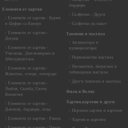
бордюри
Елементи от хартия
Салфетки - Други
Елементи от хартия - Букви
и Цифри за Банери
Салфетки на пакет
Елементи от хартия -
Тампони и мастила
Детски
Апликатори и
Елементи от хартия -
пулверизатори
Училище, Дипломиране и
Перманентни мастила
Абитуриентски
Пигментни, багрилни и
Елементи от хартия -
тебеширени мастила
Животни, птици, пеперуди
Други тампони и мастила
Елементи от хартия -
Любов, Сватба, Свети
Филц и Вълна
Валентин
Хартии,картони и други
Елементи от хартия -
Дантели, бордюри, ъгли
Перлени хартии и картони
Елементи от хартия - Рамки
Хартии и картони
Елементи от хартия - Цветя,