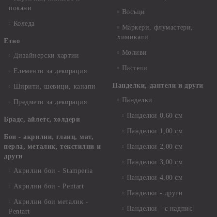
покани
Восъци
Коледа
Маркери, флумастери,
химикали
Етно
Моливи
Дизайнерски хартии
Пастели
Елементи за декорация
Панделки, дантели и други
Ширити, шевици, канапи
Панделки
Предмети за декорация
Панделки 0,60 см
Брадс, айлетс, холдери
Панделки 1,00 см
Бои - акрилни, гланц, мат,
перла, металик, текстилни и
Панделки 2,00 см
други
Панделки 3,00 см
Акрилни бои - Stamperia
Панделки 4,00 см
Акрилни бои - Pentart
Панделки - други
Акрилни бои металик -
Панделки - с надпис
Pentart