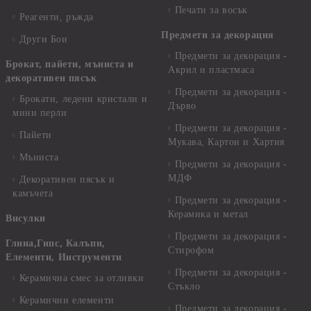
Печати за восък
Реагенти, ръжда
Предмети за декорация
Други Бои
Предмети за декорация -
Брокат, пайети, мъниста и
Акрил и пластмаса
декоративен пясък
Предмети за декорация -
Брокати, ледени кристали и
Дърво
мини перли
Предмети за декорация -
Пайети
Мукава, Картон и Хартия
Мъниста
Предмети за декорация -
МДФ
Декоративен пясък и
камъчета
Предмети за декорация -
Керамика и метал
Висулки
Предмети за декорация -
Глина,Гипс, Калъпи,
Стирофом
Елементи, Инструменти
Предмети за декорация -
Керамична смес за отливки
Стъкло
Керамични елементи
Предмети за декорация -