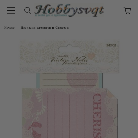
Начало
Изрязани елементи и Стикери