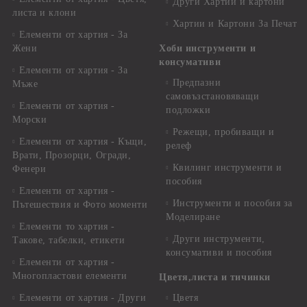
Други Хартии и картони
листа и клони
Хартии и Картони За Печат
Елементи от хартия - За
Жени
Хоби инструменти и
консумативи
Елементи от хартия - За
Предпазни
Мъже
самовъзстановяващи
Елементи от хартия -
подложки
Морски
Режещи, пробиващи и
Елементи от хартия - Къщи,
релеф
Врати, Прозорци, Огради,
Квилинг инструменти и
Фенери
пособия
Елементи от хартия -
Инструменти и пособия за
Пътешествия и Фото моменти
Моделиране
Елементи то хартия -
Други инструменти,
Такове, табелки, етикети
консумативи и пособия
Елементи от хартия -
Многопластови елементи
Цветя,листа и тичинки
Елементи от хартия - Други
Цветя