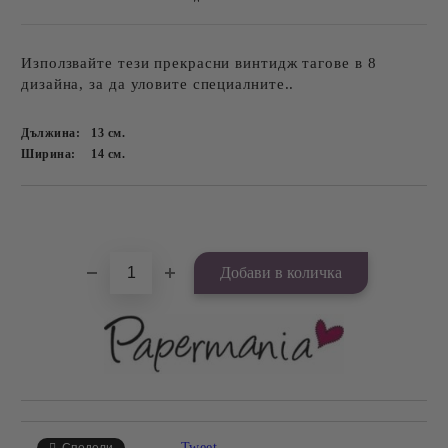
Използвайте тези прекрасни винтидж тагове в 8
дизайна, за да уловите специалните..
Дължина:
13
см.
Ширина:
14
см.
Добави в желани
Tweet