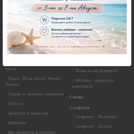
Перфоратори - Животни
гр.
Перфоратори - Коледни и
Фина оризова декупажна
Зимни
хартия Stamperia - 21 х
29.см. - 28гр.
Рисуване
Декупажна хартия - Други
Грунд и почистващи
разтвори
Антични пасти
Платна за рисуване
Вакс пасти
Стативи и поставки
Грунд, Основи, Релефни
пасти
Четки и инструменти
Варак, Шлак метал, Фолио,
Моливи, акварелни
Пантна
комплекти
Лакове и защитни покрития
Свещи
Лепила
Салфетки
Краклета и медиуми
Салфетки - Великден
Шаблони
Салфетки - Детски
Инструменти и пособия