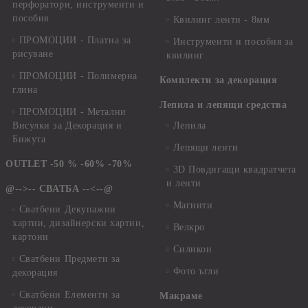
перфоратори, инструменти и
пособия
Квилинг ленти - 8мм
ПРОМОЦИИ - Платна за
Инструменти и пособия за
рисуване
квилинг
ПРОМОЦИИ - Полимерна
Комплекти за декорация
глина
Лепила и лепящи средства
ПРОМОЦИИ - Метални
Висулки за Декорация и
Лепила
Бижута
Лепящи ленти
OUTLET -50 % -60% -70%
3D Повдигащи квадратчета
и ленти
@-->-- СВАТБА --<--@
Магнити
Сватбени Декупажни
хартии, дизайнерски хартии,
Велкро
картони
Силикон
Сватбени Предмети за
Фото ъгли
декорация
Сватбени Елементи за
Макраме