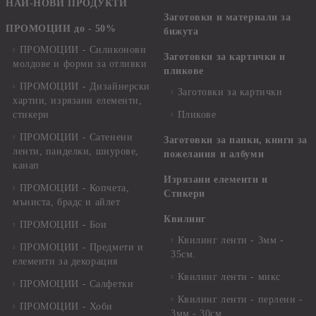
НАЙ-НОВИ ПРОДУКТИ
Заготовки и материали за
ПРОМОЦИИ до - 50%
бижута
ПРОМОЦИИ - Силиконови
Заготовки за картички и
молдове и форми за отливки
пликове
ПРОМОЦИИ - Дизайнерски
Заготовки за картички
хартии, изрязани елементи,
стикери
Пликове
ПРОМОЦИИ - Сатенени
Заготовки за папки, книги за
ленти, панделки, шнурове,
пожелания и албуми
канап
Изрязани елементи и
ПРОМОЦИИ - Копчета,
Стикери
мъниста, брадс и айлет
Квилинг
ПРОМОЦИИ - Бои
Квилинг ленти - 3мм -
ПРОМОЦИИ - Предмети и
35см.
елементи за декорация
Квилинг ленти - микс
ПРОМОЦИИ - Салфетки
Квилинг ленти - перлени -
ПРОМОЦИИ - Хоби
3мм - 30см.