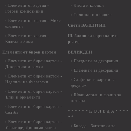
Елементи от хартия -
Листа и клонки
Готови композиции
Тичинки и плодове
Елементи от хартия - Микс
Свети ВАЛЕНТИН
елементи
Елементи от хартия -
Шаблони за изрязване и
Коледа и Зима
релеф
Елементи от бирен картон
ВЕЛИКДЕН
Елементи от бирен картон -
Предмети за декорация
Декоративни рамки
Елементи за декорация
Елементи от бирен картон -
Салфетки и хартии за
Надписи на български
декупаж
Елементи от бирен картон -
Шлак метали и фолио за
Ъгли и орнаменти
позлата
Елементи от бирен картон -
* * * * * * К О Л Е Д А * * * *
Сватба
* *
Елементи от бирен картон -
Коледа - Заготовки за
Училище, Дипломиране и