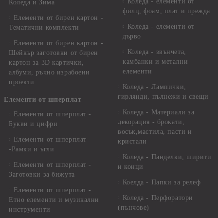
Коледа - елементи от
Коледа и Зима
филц, фоам, плат и прежда
Елементи от бирен картон -
Коледа - елементи от
Тематични комплекти
дърво
Елементи от бирен картон -
Коледа - звънчета,
Шейкър заготовки от бирен
камбанки и метални
картон за 3D картички,
елементи
албуми, ръчно израбоени
проекти
Коледа - Лампички,
гирлянди, пълнежи и свещи
Елементи от шперплат
Коледа - Материали за
Елементи от шперплат -
декорация - брокати,
Букви и цифри
восък,мастила, пасти и
Елементи от шперплат
кристали
-Рамки и ъгли
Коледа - Панделки, ширити
Елементи от шперплат -
и конци
Заготовки за бижута
Коелда - Папки за релеф
Елементи от шперплат -
Коледа - Перфоратори
Етно елементи и музикални
(пънчове)
инструменти