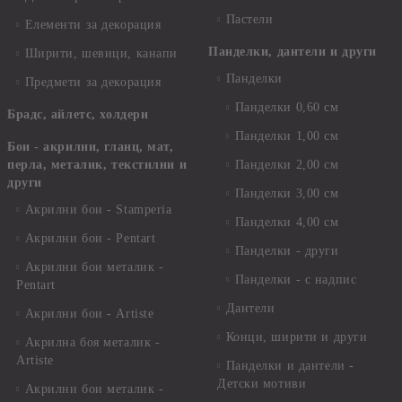
Пастели
Елементи за декорация
Панделки, дантели и други
Ширити, шевици, канапи
Панделки
Предмети за декорация
Панделки 0,60 см
Брадс, айлетс, холдери
Панделки 1,00 см
Бои - акрилни, гланц, мат,
перла, металик, текстилни и
Панделки 2,00 см
други
Панделки 3,00 см
Акрилни бои - Stamperia
Панделки 4,00 см
Акрилни бои - Pentart
Панделки - други
Акрилни бои металик -
Панделки - с надпис
Pentart
Дантели
Акрилни бои - Artiste
Конци, ширити и други
Акрилна боя металик -
Artiste
Панделки и дантели -
Детски мотиви
Акрилни бои металик -