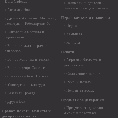
Dora Cadence
Панделки и дантели -
Зимни и Коледни мотиви
Антични бои
Перли,камъчета и копчета
Други - Акрилни, Маслени,
Темперни, Тебеширени бои
Перли
Алкохолни мастила и
Камъчета
оцветители
Копчета
Бои за стъкло, керамика и
стирофом
Печати
Бои за коприна и текстил
Акрилни блокчета и
ръкохватки
Бои за свещи Cadence
Силиконови печати
Солвентни бои, Патина
Гумени печати
Универсални контури
Печати за восък
Реагенти, ръжда
Предмети за декорация
Други Бои
Предмети за декорация -
Брокат, пайети, мъниста и
Акрил и пластмаса
декоративен пясък