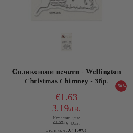
Силиконови печати - Wellington
Christmas Chimney - 3бр.
-50%
€1.63
3.19лв.
Каталожна цена:
€3.27
6.40лв.
€1.64 (50%)
Отстъпка: