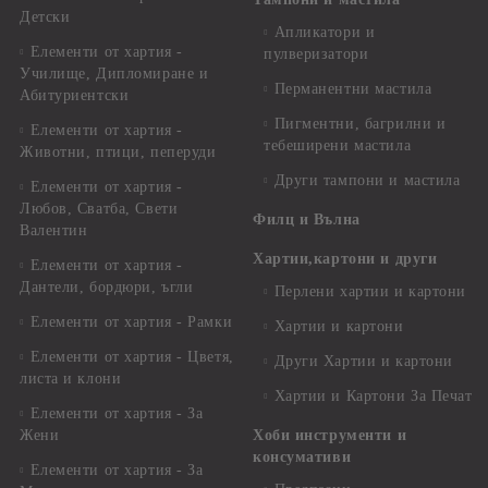
Детски
Апликатори и
Елементи от хартия -
пулверизатори
Училище, Дипломиране и
Перманентни мастила
Абитуриентски
Пигментни, багрилни и
Елементи от хартия -
тебеширени мастила
Животни, птици, пеперуди
Други тампони и мастила
Елементи от хартия -
Любов, Сватба, Свети
Филц и Вълна
Валентин
Хартии,картони и други
Елементи от хартия -
Дантели, бордюри, ъгли
Перлени хартии и картони
Елементи от хартия - Рамки
Хартии и картони
Елементи от хартия - Цветя,
Други Хартии и картони
листа и клони
Хартии и Картони За Печат
Елементи от хартия - За
Жени
Хоби инструменти и
консумативи
Елементи от хартия - За