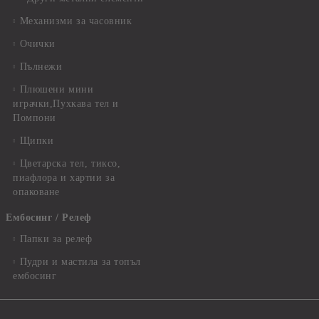
Механизми за часовник
Очички
Пълнежи
Плюшени мини
играчки,Пухкава тел и
Помпони
Щипки
Цветарска тел, тиксо,
пиафлора и хартии за
опаковане
Ембосинг / Релеф
Папки за релеф
Пудри и мастила за топъл
ембосинг