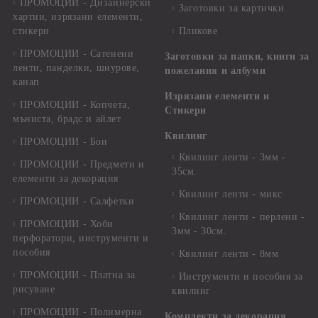
ПРОМОЦИИ - Дизайнерски
Заготовки за картички
хартии, изрязани елементи,
стикери
Пликове
ПРОМОЦИИ - Сатенени
Заготовки за папки, книги за
ленти, панделки, шнурове,
пожелания и албуми
канап
Изрязани елементи и
ПРОМОЦИИ - Копчета,
Стикери
мъниста, брадс и айлет
Квилинг
ПРОМОЦИИ - Бои
Квилинг ленти - 3мм -
ПРОМОЦИИ - Предмети и
35см.
елементи за декорация
Квилинг ленти - микс
ПРОМОЦИИ - Салфетки
Квилинг ленти - перлени -
ПРОМОЦИИ - Хоби
3мм - 30см.
перфоратори, инструменти и
пособия
Квилинг ленти - 8мм
ПРОМОЦИИ - Платна за
Инструменти и пособия за
рисуване
квилинг
ПРОМОЦИИ - Полимерна
Комплекти за декорация