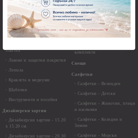
Грунд и почистващи
разтвори
Антични пасти
Платна за рисуване
Вакс пасти
Стативи и поставки
Грунд, Основи, Релефни
пасти
Четки и инструменти
Варак, Шлак метал, Фолио,
Моливи, акварелни
Пантна
комплекти
Лакове и защитни покрития
Свещи
Лепила
Салфетки
Краклета и медиуми
Салфетки - Великден
Шаблони
Салфетки - Детски
Инструменти и пособия
Салфетки - Животни, птици
и насекоми
Дизайнерски хартии
Салфетки - Коледни и
Дизайнерски хартии - 15.20
Зимни
х 15.20 см.
Салфетки - Морски
Дизайнерски хартии - 20.30