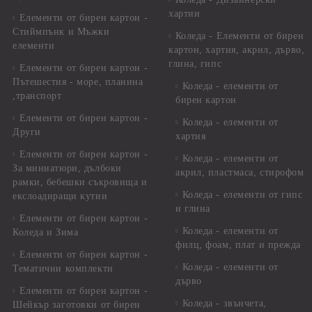
хартии
Елементи от бирен картон -
Стиймпънк и Мъжки
Коледа - Eлементи от бирен
елементи
картон, хартия, акрил, дърво,
глина, гипс
Елементи от бирен картон -
Пътешестия - море, планина
Коледа - елементи от
,транспорт
бирен картон
Елементи от бирен картон -
Коледа - елементи от
Други
хартия
Елементи от бирен картон -
Коледа - елементи от
За миниатюри, дълбоки
акрил, пластмаса, стирофом
рамки, бебешки съкровища и
Коледа - елементи от гипс
екслоадиращи кутии
и глина
Елементи от бирен картон -
Коледа - елементи от
Коледа и Зима
филц, фоам, плат и прежда
Елементи от бирен картон -
Коледа - елементи от
Тематични комплекти
дърво
Елементи от бирен картон -
Коледа - звънчета,
Шейкър заготовки от бирен