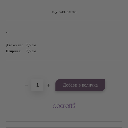
Код:
WEL 907903
..
Дължина:
7,5
см.
Ширина:
7,5
см.
Добави в желани