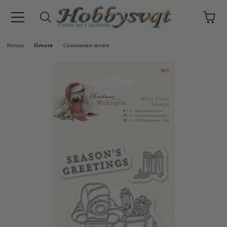
Начало
Печати
Силиконови печати