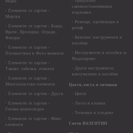
Предпазни
Мъже
самовъзстановяващи
Елементи от хартия -
подложки
Морски
Режещи, пробиващи и
Елементи от хартия - Къщи,
релеф
Врати, Прозорци, Огради,
Квилинг инструменти и
Фенери
пособия
Елементи от хартия -
Инструменти и пособия за
Пътешествия и Фото моменти
Моделиране
Елементи то хартия -
Други инструменти,
Такове, табелки, етикети
консумативи и пособия
Елементи от хартия -
Многопластови елементи
Цветя,листа и тичинки
Елементи от хартия - Други
Цветя
Елементи от хартия -
Листа и клонки
Готови композиции
Тичинки и плодове
Елементи от хартия - Микс
Свети ВАЛЕНТИН
елементи