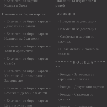
Елементи от хартия -
Шаблони за изрязване и
Коледа и Зима
релеф
Елементи от бирен картон
ВЕЛИКДЕН
Елементи от бирен картон -
Предмети за декорация
Декоративни рамки
Елементи за декорация
Елементи от бирен картон -
Салфетки и хартии за
Надписи на български
декупаж
Елементи от бирен картон -
Шлак метали и фолио за
Ъгли и орнаменти
позлата
Елементи от бирен картон -
* * * * * * К О Л Е Д А * * * *
Сватба
* *
Елементи от бирен картон -
Коледа - Заготовки за
Училище, Дипломиране и
картички и пликове
Завършване
Коледа - Декупажни хартии
Елементи от бирен картон -
Бебшки и Детски елементи
Коелда - Салфетки за
декупаж
Елементи от бирен картон -
Цветя и Животни
Коледа - Дизайнерски