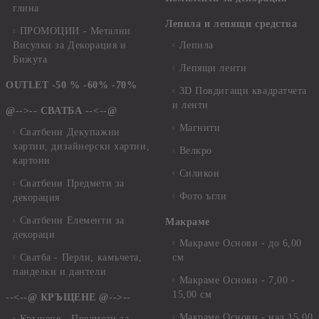
глина
Лепила и лепящи средства
ПРОМОЦИИ - Метални
Висулки за Декорация и
Лепила
Бижута
Лепящи ленти
OUTLET -50 % -60% -70%
3D Повдигащи квадратчета
и ленти
@-->-- СВАТБА --<--@
Магнити
Сватбени Декупажни
хартии, дизайнерски хартии,
Велкро
картони
Силикон
Сватбени Предмети за
Фото ъгли
декорация
Сватбени Елементи за
Макраме
декораци
Макраме Основи - до 6,00
Сватба - Перли, камъчета,
см
панделки и дантели
Макраме Основи - 7,00 -
15,00 см
--<--@ КРЪЩЕНЕ @-->--
Макраме Основи - над 15,00
Кръщене - Предмети за