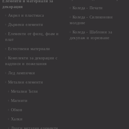
Елементи и материали за
декорация
Коледа - Печати
Акрил и пластмаса
Коледа - Силиконови
молдове
Дървени елементи
Коледа - Шаблони за
Елементи от филц, фоам и
декупаж и изрязване
плат
Естествени материали
Комплекти за декорации с
надписи и пожелания
Лед лампички
Метални елементи
Метални Ъгли
Магнити
Обков
Халки
Други метални елементи