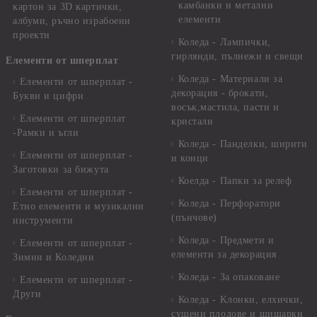
камбанки и метални
картон за 3D картички,
елементи
албуми, ръчно израбоени
проекти
Коледа - Лампички,
гирлянди, пълнежи и свещи
Елементи от шперплат
Коледа - Материали за
Елементи от шперплат -
декорация - брокати,
Букви и цифри
восък,мастила, пасти и
Елементи от шперплат
кристали
-Рамки и ъгли
Коледа - Панделки, ширити
Елементи от шперплат -
и конци
Заготовки за бижута
Коелда - Папки за релеф
Елементи от шперплат -
Коледа - Перфоратори
Етно елементи и музикални
(пънчове)
инструменти
Коледа - Предмети и
Елементи от шперплат -
елементи за декорация
Зимни и Коледни
Коледа - За опаковане
Елементи от шперплат -
Други
Коледа - Kлонки, елхички,
сушени плодове и шишарки