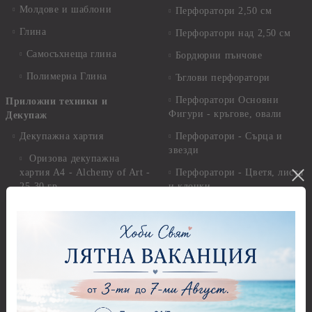
Молдове и шаблони
Перфоратори 2,50 см
Глина
Перфоратори над 2,50 см
Самосъхнеща глина
Бордюрни пънчове
Полимерна Глина
Ъглови перфоратори
Перфоратори Основни
Приложни техники и
Фигури - кръгове, овали
Декупаж
Декупажна хартия
Перфоратори - Сърца и
звезди
Оризова декупажна
хартия А4 - Alchemy of Art -
Перфоратори - Цветя, листа
25-30 гр.
и клонки
Оризова декупажна хартия
Перфоратори - Детски
А4 - Itd. Collection - 25-30
Перфоратори - Животни
гр.
Перфоратори - Коледни и
Фина оризова декупажна
Зимни
хартия Stamperia - 21 х
29.см. - 28гр.
Рисуване
Декупажна хартия - Други