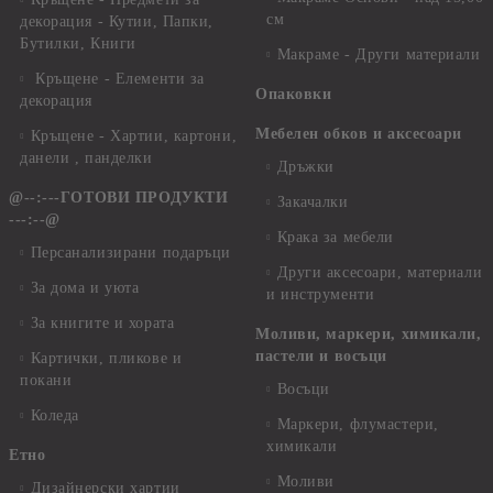
см
декорация - Кутии, Папки,
Бутилки, Книги
Макраме - Други материали
Кръщене - Елементи за
Опаковки
декорация
Мебелен обков и аксесоари
Кръщене - Хартии, картони,
данели , панделки
Дръжки
@--:---ГОТОВИ ПРОДУКТИ
Закачалки
---:--@
Крака за мебели
Персанализирани подаръци
Други аксесоари, материали
За дома и уюта
и инструменти
За книгите и хората
Моливи, маркери, химикали,
пастели и восъци
Картички, пликове и
покани
Восъци
Коледа
Маркери, флумастери,
химикали
Етно
Моливи
Дизайнерски хартии