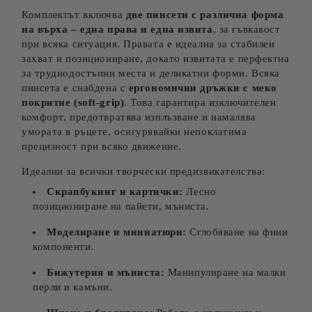
Комплектът включва
две пинсети с различна форма
на върха – една права и една извита
, за гъвкавост
при всяка ситуация. Правата е идеална за стабилен
захват и позициониране, докато извитата е перфектна
за труднодостъпни места и деликатни форми. Всяка
пинсета е снабдена с
ергономични дръжки с меко
покритие (soft-grip)
. Това гарантира изключителен
комфорт, предотвратява изплъзване и намалява
умората в ръцете, осигурявайки непоклатима
прецизност при всяко движение.
Идеални за всички творчески предизвикателства:
Скрапбукинг и картички:
Лесно
позициониране на пайети, мъниста.
Моделиране и миниатюри:
Сглобяване на фини
компоненти.
Бижутерия и мъниста:
Манипулиране на малки
перли и камъни.