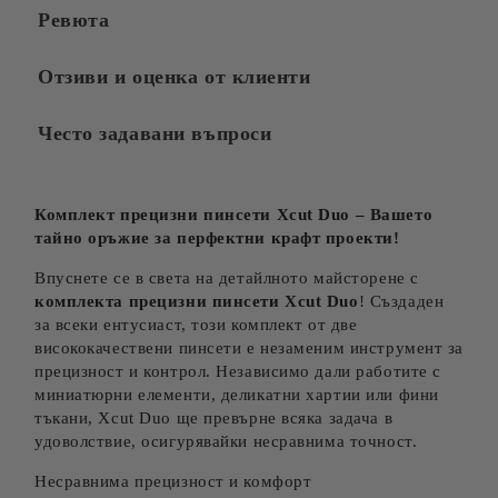
Ревюта
Отзиви и оценка от клиенти
Често задавани въпроси
Комплект прецизни пинсети Xcut Duo – Вашето
тайно оръжие за перфектни крафт проекти!
Впуснете се в света на детайлното майсторене с
комплекта прецизни пинсети Xcut Duo
! Създаден
за всеки ентусиаст, този комплект от две
висококачествени пинсети е незаменим инструмент за
прецизност и контрол. Независимо дали работите с
миниатюрни елементи, деликатни хартии или фини
тъкани, Xcut Duo ще превърне всяка задача в
удоволствие, осигурявайки несравнима точност.
Несравнима прецизност и комфорт