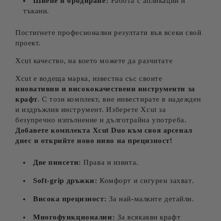
Шиене и бродиране:
Работа с апликации и
тъкани.
Постигнете професионални резултати във всеки свой
проект.
Xcut качество, на което можете да разчитате
Xcut е водеща марка, известна със своите
иновативни и висококачествени инструменти за
крафт
. С този комплект, вие инвестирате в надежден
и издръжлив инструмент. Изберете Xcut за
безупречно изпълнение и дълготрайна употреба.
Добавете комплекта Xcut Duo към своя арсенал
днес и открийте ново ниво на прецизност!
Две пинсети:
Права и извита.
Soft-grip дръжки:
Комфорт и сигурен захват.
Висока прецизност:
За най-малките детайли.
Многофункционални:
За всякакви крафт