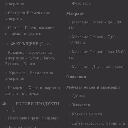
Фото ъгли
декорация
Сватбени Елементи за
Макраме
декораци
Макраме Основи - до 6,00
Сватба - Перли, камъчета,
см
панделки и дантели
Макраме Основи - 7,00 -
15,00 см
--<--@ КРЪЩЕНЕ @-->--
Макраме Основи - над 15,00
Кръщене - Предмети за
см
декорация - Кутии, Папки,
Бутилки, Книги
Макраме - Други материали
Кръщене - Елементи за
Опаковки
декорация
Мебелен обков и аксесоари
Кръщене - Хартии, картони,
данели , панделки
Дръжки
@--:---ГОТОВИ ПРОДУКТИ
Закачалки
---:--@
Крака за мебели
Персанализирани подаръци
Други аксесоари, материали
За дома и уюта