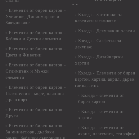
Сватба
* *
Елементи от бирен картон -
Коледа - Заготовки за
Училище, Дипломиране и
картички и пликове
Завършване
Коледа - Декупажни хартии
Елементи от бирен картон -
Бебшки и Детски елементи
Коелда - Салфетки за
декупаж
Елементи от бирен картон -
Цветя и Животни
Коледа - Дизайнерски
хартии
Елементи от бирен картон -
Стиймпънк и Мъжки
Коледа - Eлементи от бирен
елементи
картон, хартия, акрил, дърво,
глина, гипс
Елементи от бирен картон -
Пътешестия - море, планина
Коледа - елементи от
,транспорт
бирен картон
Елементи от бирен картон -
Коледа - елементи от
Други
хартия
Елементи от бирен картон -
Коледа - елементи от
За миниатюри, дълбоки
акрил, пластмаса, стирофом
рамки, бебешки съкровища и