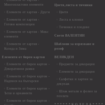
Многопластови елементи
Цветя,листа и тичинки
Елементи от хартия - Други
Цветя
Елементи от хартия -
Листа и клонки
Готови композиции
Тичинки и плодове
Елементи от хартия - Микс
Свети ВАЛЕНТИН
елементи
Елементи от хартия -
Шаблони за изрязване и
Коледа и Зима
релеф
Елементи от бирен картон
ВЕЛИКДЕН
Елементи от бирен картон -
Предмети за декорация
Декоративни рамки
Елементи за декорация
Елементи от бирен картон -
Салфетки и хартии за
Надписи на български
декупаж
Елементи от бирен картон -
Шлак метали и фолио за
Ъгли и орнаменти
позлата
Елементи от бирен картон -
* * * * * * К О Л Е Д А * * * *