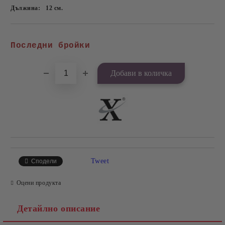
Дължина:
12
см.
Добави в желани
Последни бройки
Tweet
Сподели
Оцени продукта
Детайлно описание