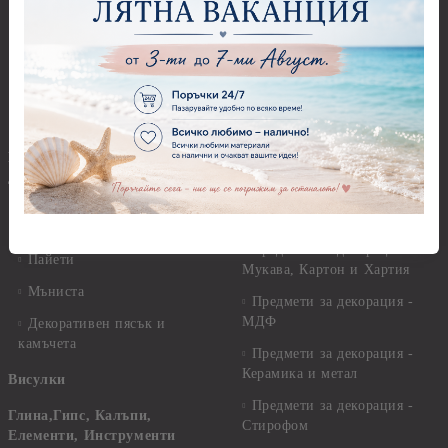
Силиконови печати
Солвентни бои, Патина
Гумени печати
Универсални контури
Печати за восък
Реагенти, ръжда
Предмети за декорация
Други Бои
Предмети за декорация -
Брокат, пайети, мъниста и
Акрил и пластмаса
декоративен пясък
Предмети за декорация -
Брокати, ледени кристали и
Дърво
мини перли
Предмети за декорация -
Пайети
Мукава, Картон и Хартия
Мъниста
Предмети за декорация -
МДФ
Декоративен пясък и
камъчета
Предмети за декорация -
Керамика и метал
Висулки
Предмети за декорация -
Глина,Гипс, Калъпи,
Стирофом
Елементи, Инструменти