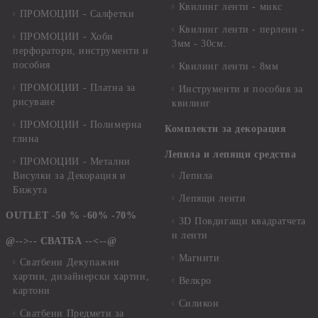
Квилинг ленти - микс
ПРОМОЦИИ - Салфетки
Квилинг ленти - перлени -
ПРОМОЦИИ - Хоби
3мм - 30см.
перфоратори, инструменти и
пособия
Квилинг ленти - 8мм
ПРОМОЦИИ - Платна за
Инструменти и пособия за
рисуване
квилинг
ПРОМОЦИИ - Полимерна
Комплекти за декорация
глина
Лепила и лепящи средства
ПРОМОЦИИ - Метални
Висулки за Декорация и
Лепила
Бижута
Лепящи ленти
OUTLET -50 % -60% -70%
3D Повдигащи квадратчета
и ленти
@-->-- СВАТБА --<--@
Магнити
Сватбени Декупажни
хартии, дизайнерски хартии,
Велкро
картони
Силикон
Сватбени Предмети за