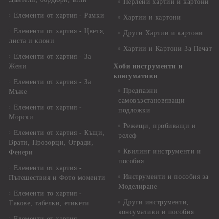
Перлени хартии и картони
Елементи от хартия - Рамки
Хартии и картони
Елементи от хартия - Цветя,
Други Хартии и картони
листа и клони
Хартии и Картони За Печат
Елементи от хартия - За
Жени
Хоби инструменти и
консумативи
Елементи от хартия - За
Предпазни
Мъже
самовъзстановяващи
Елементи от хартия -
подложки
Морски
Режещи, пробиващи и
Елементи от хартия - Къщи,
релеф
Врати, Прозорци, Огради,
Квилинг инструменти и
Фенери
пособия
Елементи от хартия -
Инструменти и пособия за
Пътешествия и Фото моменти
Моделиране
Елементи то хартия -
Други инструменти,
Такове, табелки, етикети
консумативи и пособия
Елементи от хартия -