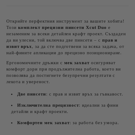
Открийте перфектния инструмент за вашите хобита!
Този
комплект прецизни пинсети Xcut Duo
е
незаменим за всеки детайлен крафт проект. Създаден
да ви улесни, той включва две пинсети – с
прав и
извит връх
, за да сте подготвени за всяка задача, от
най-фините апликации до прецизно позициониране.
Ергономичните дръжки с
мек захват
осигуряват
комфорт дори при продължителна работа, което ви
позволява да постигнете безупречни резултати с
лекота и увереност.
Две пинсети
: с прав и извит връх за гъвкавост.
Изключителна прецизност
: идеални за фини
детайли и крафт проекти.
Комфортен мек захват
: за работа без умора.