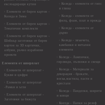
Коледа - елементи от гипс
екслоадиращи кутии
и глина
Елементи от бирен картон -
Коледа - елементи от
Коледа и Зима
филц, фоам, плат и прежда
Елементи от бирен картон -
Коледа - елементи от
Тематични комплекти
дърво
Елементи от бирен картон -
Коледа - звънчета,
Шейкър заготовки от бирен
камбанки и метални
картон за 3D картички,
елементи
албуми, ръчно израбоени
проекти
Коледа - Лампички,
гирлянди, пълнежи и свещи
Елементи от шперплат
Коледа - Материали за
Елементи от шперплат -
декорация - брокати,
Букви и цифри
восък,мастила, пасти и
Елементи от шперплат
кристали
-Рамки и ъгли
Коледа - Панделки, ширити
Елементи от шперплат -
и конци
Заготовки за бижута
Коелда - Папки за релеф