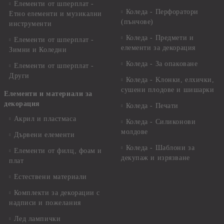
Елементи от шперплат -
Коледа - Перфоратори
Етно елементи и музикални
(пънчове)
инструменти
Коледа - Предмети и
Елементи от шперплат -
елементи за декорация
Зимни и Коледни
Коледа - За опаковане
Елементи от шперплат -
Други
Коледа - Kлонки, елхички,
сушени плодове и шишарки
Елементи и материали за
декорация
Коледа - Печати
Акрил и пластмаса
Коледа - Силиконови
молдове
Дървени елементи
Коледа - Шаблони за
Елементи от филц, фоам и
декупаж и изрязване
плат
Естествени материали
Комплекти за декорации с
надписи и пожелания
Лед лампички