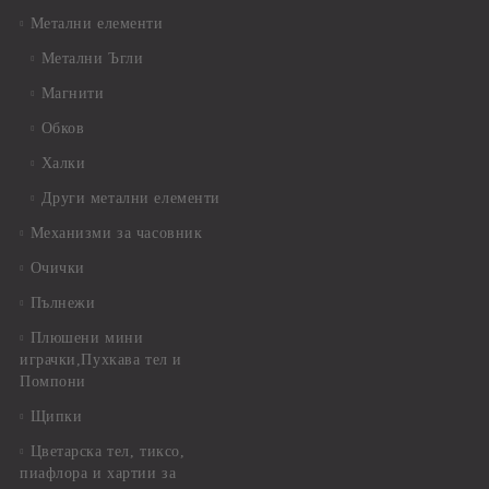
Метални елементи
Метални Ъгли
Магнити
Обков
Халки
Други метални елементи
Механизми за часовник
Очички
Пълнежи
Плюшени мини
играчки,Пухкава тел и
Помпони
Щипки
Цветарска тел, тиксо,
пиафлора и хартии за