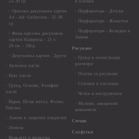
25-30 гр.
и клонки
Оризова декупажна хартия
Перфоратори - Детски
А4 - Itd. Collection - 25-30
Перфоратори - Животни
гр.
Перфоратори - Коледни и
Фина оризова декупажна
Зимни
хартия Stamperia - 21 х
29.см. - 28гр.
Рисуване
Декупажна хартия - Други
Грунд и почистващи
разтвори
Антични пасти
Платна за рисуване
Вакс пасти
Стативи и поставки
Грунд, Основи, Релефни
пасти
Четки и инструменти
Варак, Шлак метал, Фолио,
Моливи, акварелни
Пантна
комплекти
Лакове и защитни покрития
Свещи
Лепила
Салфетки
Краклета и медиуми