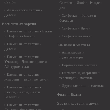
Сватби
Сватбени, Любов, Рожден
ден
Дизайнерски хартии -
Детски
Салфетки - Фонове и
бордюри
Елементи от хартия
Салфетки - Други
Елементи от хартия - Букви
и Цифри за Банери
Салфетки на пакет
Елементи от хартия -
Тампони и мастила
Детски
Апликатори и
Елементи от хартия -
пулверизатори
Училище, Дипломиране и
Перманентни мастила
Абитуриентски
Пигментни, багрилни и
Елементи от хартия -
тебеширени мастила
Животни, птици, пеперуди
Други тампони и мастила
Елементи от хартия -
Любов, Сватба, Свети
Филц и Вълна
Валентин
Хартии,картони и други
Елементи от хартия -
Дантели, бордюри, ъгли