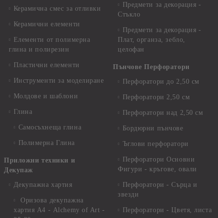
Предмети за декорация -
Керамична смес за отливки
Стъкло
Керамични елементи
Предмети за декорация -
Елементи от полимерна
Плат, органза, зебло,
глина и полирезин
целофан
Пластични елементи
Пънчове Перфоратори
Инструменти за моделиране
Перфоратори до 2,50 см
Молдове и шаблони
Перфоратори 2,50 см
Глина
Перфоратори над 2,50 см
Самосъхнеща глина
Бордюрни пънчове
Полимерна Глина
Ъглови перфоратори
Перфоратори Основни
Приложни техники и
Фигури - кръгове, овали
Декупаж
Декупажна хартия
Перфоратори - Сърца и
звезди
Оризова декупажна
хартия А4 - Alchemy of Art -
Перфоратори - Цветя, листа