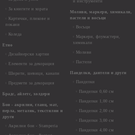
и инструменти
За книгите и хората
Моливи, маркери, химикали,
пастели и восъци
Картички, пликове и
покани
Восъци
Коледа
Маркери, флумастери,
химикали
Етно
Моливи
Дизайнерски хартии
Пастели
Елементи за декорация
Панделки, дантели и други
Ширити, шевици, канапи
Панделки
Предмети за декорация
Панделки 0,60 см
Брадс, айлетс, холдери
Панделки 1,00 см
Бои - акрилни, гланц, мат,
перла, металик, текстилни и
Панделки 2,00 см
други
Панделки 3,00 см
Акрилни бои - Stamperia
Панделки 4,00 см