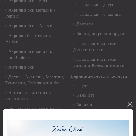
Акрилни бои - Pentart
Панделки - други
Акрилни бои металик -
Панделки - с надпис
Pentart
Дантели
Акрилни бои - Artiste
Конци, ширити и други
Акрилна боя металик -
Artiste
Панделки и дантели -
Детски мотиви
Акрилни бои металик -
Dora Cadence
Панделки и дантели -
Зимни и Коледни мотиви
Антични бои
Перли,камъчета и копчета
Други - Акрилни, Маслени,
Темперни, Тебеширени бои
Перли
Алкохолни мастила и
Камъчета
оцветители
Копчета
Бои за стъкло, керамика и
стирофом
Печати
Бои за коприна и текстил
Акрилни блокчета и
ръкохватки
Бои за свещи Cadence