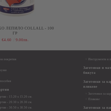
О ЛЕПИЛО COLLALL - 100
ГР
€4.60
9.00лв.
ни покрития
Инструменти и 
Заготовки и ма
диуми
бижута
 пособия
Заготовки за к
пликове
артии
Заготовки за ка
тии - 15.20 х 15.20 см.
Пликове
тии - 20.30 х 20.30 см.
тии - 30.50 х 30.50 см.
Заготовки за па