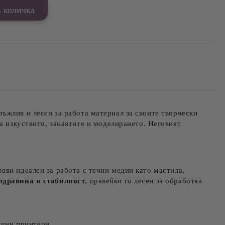
ръжлив и лесен за работа материал за своите творчески
а изкуството, занаятите и моделирането. Неговият
ави идеален за работа с течни медии като мастила,
здравина и стабилност
, правейки го лесен за обработка
ични принтери.