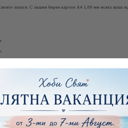
воите запаси. С нашия бирен картон А4 1,00 мм всяка ваша ид
т.
е.
.
добен или се комбинира добре и със следн