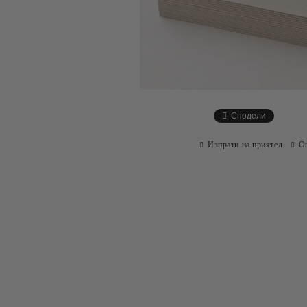
Сподели
Изпрати на приятел
О