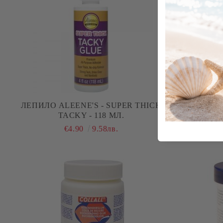
ЛЕПИЛО ALEENE'S - SUPER THICK
МУК
TACKY - 118 МЛ.
€4.90
9.58лв.