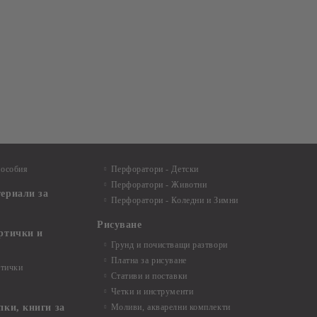
пособия
Перфоратори - Детски
Перфоратори - Животни
териали за
Перфоратори - Коледни и Зимни
Рисуване
артички и
Грунд и почистващи разтвори
Платна за рисуване
ртички
Стативи и поставки
Четки и инструменти
пки, книги за
Моливи, акварелни комплекти