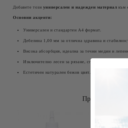
Добавете този
универсален и надежден материал
към с
Основни акценти:
Универсален и стандартен А4 формат.
Дебелина 1,00 мм за отлична здравина и стабилнос
Висока абсорбция, идеална за течни медии и лепен
Изключително лесен за рязане, сгъване и обработка
Естетичен натурален бежов цвят.
Продукта е по