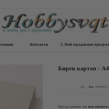
омоции
Контакти
Най-продавани продук
Бирен картон - А4
(1)
Код:
ХК19019 / 
Представяме ви
изключител