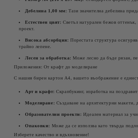
Дебелина 1,00 мм:
Тази значителна дебелина прида
Естествен цвят:
Светъл натурален бежов оттенък, 
проект.
Висока абсорбция:
Порестата структура осигурява
трайно лепене.
Лесен за обработка:
Може лесно да бъде рязан, пе
Приложения: От крафт до моделиране
С нашия бирен картон А4, вашето въображение е единст
Арт и крафт:
Скрапбукинг, изработка на поздравит
Моделиране:
Създаване на архитектурни макети, д
Образователни проекти:
Идеален материал за учи
Опаковки:
Може да се използва като твърда подло
Изберете качество и вдъхновение!