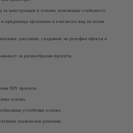
 за конструкции и основи, изискващи стабилност.
 и придаваща органичен и елегантен вид на всеки
мповане, рисуване, създаване на релефни ефекти и
ъвкавост за разнообразни проекти.
акви DIY проекти.
лека основа.
еобходима устойчива основа.
реативни опаковъчни решения.