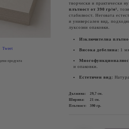
творчески и практически н
плътност от 390 гр/м²
, тоз
стабилност. Неговата естес
и универсален вид, подходя
луксозни опаковки.
Изключителна плътно
Tweet
Висока дебелина:
1 мм
Многофункционалнос
цени продукта
и опаковки.
Естетичен вид:
Натура
Дължина:
29,7
см.
Ширина:
21
см.
Плътност:
390
гр.
Добави в желани