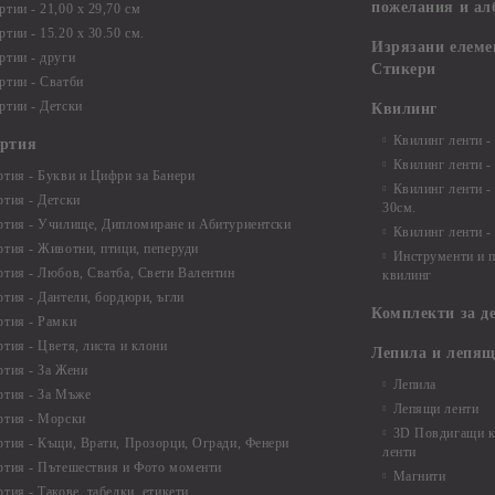
пожелания и ал
ртии - 21,00 х 29,70 см
тии - 15.20 x 30.50 см.
Изрязани елеме
ртии - други
Стикери
ртии - Сватби
ртии - Детски
Квилинг
Квилинг ленти -
артия
Квилинг ленти -
ртия - Букви и Цифри за Банери
Квилинг ленти -
ртия - Детски
30см.
ртия - Училище, Дипломиране и Абитуриентски
Квилинг ленти -
ртия - Животни, птици, пеперуди
Инструменти и п
ртия - Любов, Сватба, Свети Валентин
квилинг
ртия - Дантели, бордюри, ъгли
Комплекти за д
ртия - Рамки
ртия - Цветя, листа и клони
Лепила и лепящ
ртия - За Жени
Лепила
ртия - За Мъже
Лепящи ленти
ртия - Морски
3D Повдигащи к
ртия - Къщи, Врати, Прозорци, Огради, Фенери
ленти
ртия - Пътешествия и Фото моменти
Магнити
тия - Такове, табелки, етикети