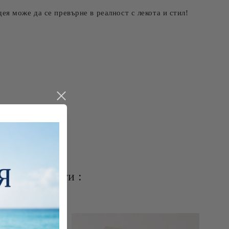
ея може да се превърне в реалност с лекота и стил!
ите продукти :