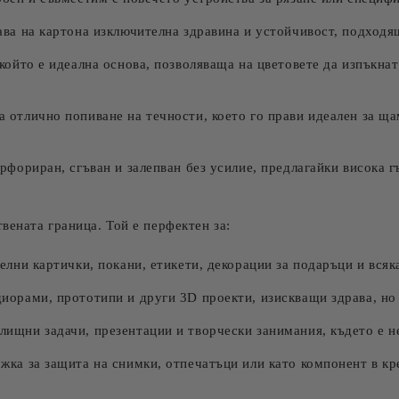
ва на картона изключителна здравина и устойчивост, подходящ
който е идеална основа, позволяваща на цветовете да изпъкнат
 отлично попиване на течности, което го прави идеален за ща
рфориран, сгъван и залепван без усилие, предлагайки висока г
вената граница. Той е перфектен за:
елни картички, покани, етикети, декорации за подаръци и всяк
иорами, прототипи и други 3D проекти, изискващи здрава, но 
лищни задачи, презентации и творчески занимания, където е н
жка за защита на снимки, отпечатъци или като компонент в к