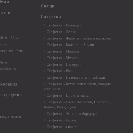
буми
Свещи
нти и
Салфетки
Салфетки - Великден
Салфетки - Детски
 3мм - 35см.
Салфетки - Животни, птици и насекоми
 микс
Салфетки - Коледни и Зимни
 перлени - 3мм -
Салфетки - Морски
Салфетки - Музика
 8мм
Салфетки - Пеперуди
особия за
Салфетки - Рози
Салфетки - Пътешествия и пейзажи
екорация
Салфетки - Кухненски мотиви, плодове и
зеленчуци
и средства
Салфетки - Цветя и листа
Салфетки - Свети Валентин, Сватбени,
Любов, Рожден ден
Салфетки - Фонове и бордюри
вадратчета и
Салфетки - Други
Салфетки на пакет