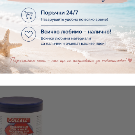
АВА - А4 - 2.00 MM
МУКАВА 1.5 MM 
€0.41
0.80лв.
€0.31
0.61лв.