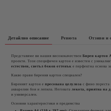
Детайлно описание
Ревюта
Отзиви и 
Представяме ви нашия висококачествен
Бирен картон А
проекти. Този специфичен картон е известен с уникални
естествен, светъл бежов оттенък
е перфектна основа за
Какво прави бирения картон специален?
Биреният картон е
пресована целулоза
с фино пореста 
акварелни бои и лепила. Неговата
лекота, приятна на 
и универсален.
Основни характеристики и предимства
Размер А4 (210 x 297 мм):
Стандартен формат, удо