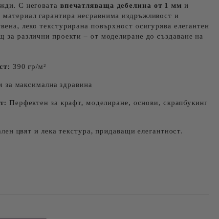
ужди. С неговата
впечатляваща дебелина от 1 мм
и
и материал гарантира несравнима издръжливост и
твена, леко текстурирана повърхност осигурява елегантен
щ за различни проекти – от моделиране до създаване на
ст:
390 гр/м²
 за максимална здравина
т:
Перфектен за крафт, моделиране, основи, скрапбукинг
лен цвят и лека текстура, придаващи елегантност.