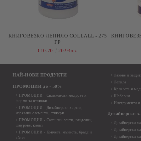
КНИГОВЕЗКО ЛЕПИЛО COLLALL - 275
КНИГОВЕЗК
ГР
€10.70
20.93лв.
НАЙ-НОВИ ПРОДУКТИ
Лакове и защит
Лепила
ПРОМОЦИИ до - 50%
Краклета и ме
ПРОМОЦИИ - Силиконови молдове и
Шаблони
форми за отливки
Инструменти и
ПРОМОЦИИ - Дизайнерски хартии,
изрязани елементи, стикери
Дизайнерски х
ПРОМОЦИИ - Сатенени ленти, панделки,
Дизайнерски хар
шнурове, канап
Дизайнерски хар
ПРОМОЦИИ - Копчета, мъниста, брадс и
Дизайнерски хар
айлет