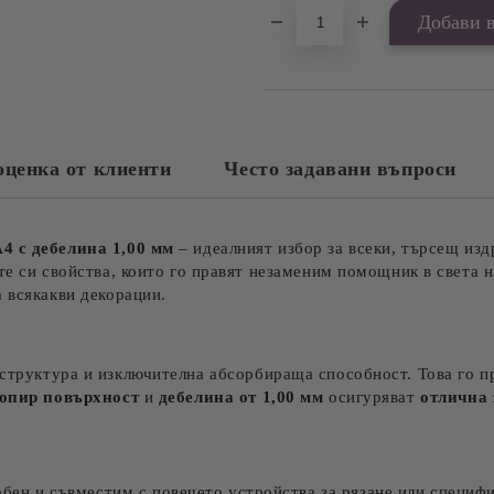
оценка от клиенти
Често задавани въпроси
4 с дебелина 1,00 мм
– идеалният избор за всеки, търсещ изд
те си свойства, които го правят незаменим помощник в света н
 всякакви декорации.
структура и изключителна абсорбираща способност. Това го пр
допир повърхност
и
дебелина от 1,00 мм
осигуряват
отлична 
бен и съвместим с повечето устройства за рязане или специф