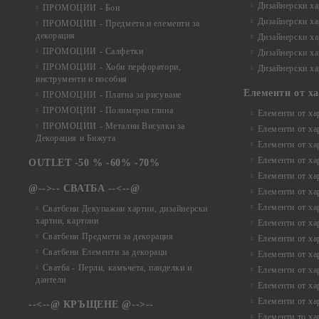
Дизайнерски ха
ПРОМОЦИИ - Бои
Дизайнерски хар
ПРОМОЦИИ - Предмети и елементи за
декорация
Дизайнерски ха
ПРОМОЦИИ - Салфетки
Дизайнерски ха
ПРОМОЦИИ - Хоби перфоратори,
Дизайнерски ха
инструменти и пособия
Елементи от х
ПРОМОЦИИ - Платна за рисуване
ПРОМОЦИИ - Полимерна глина
Елементи от ха
ПРОМОЦИИ - Метални Висулки за
Елементи от ха
Декорация и Бижута
Елементи от ха
Елементи от ха
OUTLET -50 % -60% -70%
Елементи от ха
@-->-- СВАТБА --<--@
Елементи от ха
Елементи от ха
Сватбени Декупажни хартии, дизайнерски
хартии, картони
Елементи от ха
Сватбени Предмети за декорация
Елементи от ха
Сватбени Елементи за декораци
Елементи от ха
Сватба - Перли, камъчета, панделки и
Елементи от ха
дантели
Елементи от ха
Елементи от ха
--<--@ КРЪЩЕНЕ @-->--
Елементи то хар