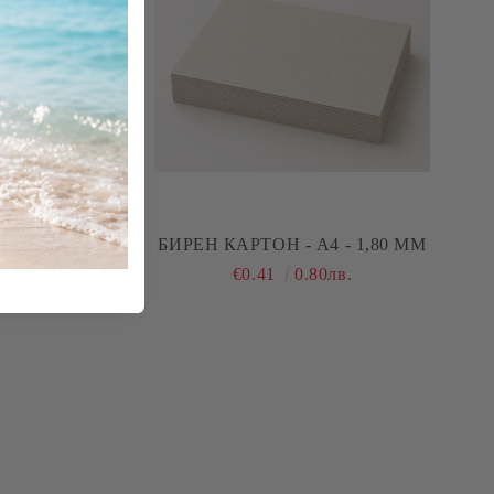
А4
БИРЕН КАРТОН - А4 - 1,80 ММ
€0.41
0.80лв.