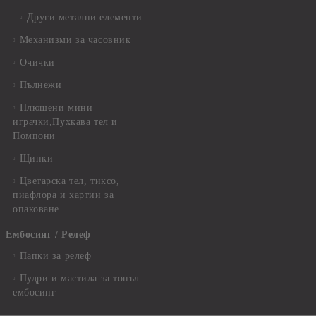
Други метални елементи
Механизми за часовник
Очички
Пълнежи
Плюшени мини
играчки,Пухкава тел и
Помпони
Щипки
Цветарска тел, тиксо,
пиафлора и хартии за
опаковане
Ембосинг / Релеф
Папки за релеф
Пудри и мастила за топъл
ембосинг