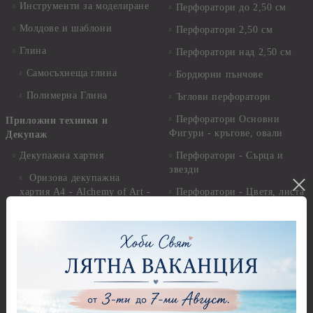
Инструменти за моделиране
Перфоратори до 2,50 см
Молдове и шаблони
Перфоратори 2,50 см
Глина
Перфоратори над 2,50 см
Самосъхнеща глина
Бордюрни пънчове
Полимерна Глина
Ъглови перфоратори
Перфоратори Основни
Приложни техники и
Фигури - кръгове, овали
Декупаж
Декупажна хартия
Перфоратори - Сърца и
звезди
Оризова декупажна
хартия А4 - Alchemy of Art -
Перфоратори - Цветя, листа
25-30 гр.
и клонки
Оризова декупажна хартия
Перфоратори - Детски
А4 - Itd. Collection - 25-30
Перфоратори - Животни
гр.
Перфоратори - Коледни и
Фина оризова декупажна
Зимни
хартия Stamperia - 21 х
29.см. - 28гр.
Рисуване