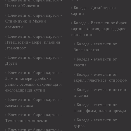
Елементи от бирен картон -
Цветя и Животни
Коледа - Дизайнерски
хартии
Елементи от бирен картон -
Стиймпънк и Мъжки
Коледа - Eлементи от бирен
елементи
картон, хартия, акрил, дърво,
глина, гипс
Елементи от бирен картон -
Пътешестия - море, планина
Коледа - елементи от
,транспорт
бирен картон
Елементи от бирен картон -
Коледа - елементи от
Други
хартия
Елементи от бирен картон -
Коледа - елементи от
За миниатюри, дълбоки
акрил, пластмаса, стирофом
рамки, бебешки съкровища и
Коледа - елементи от гипс
екслоадиращи кутии
и глина
Елементи от бирен картон -
Коледа - елементи от
Коледа и Зима
филц, фоам, плат и прежда
Елементи от бирен картон -
Коледа - елементи от
Тематични комплекти
дърво
Елементи от бирен картон -