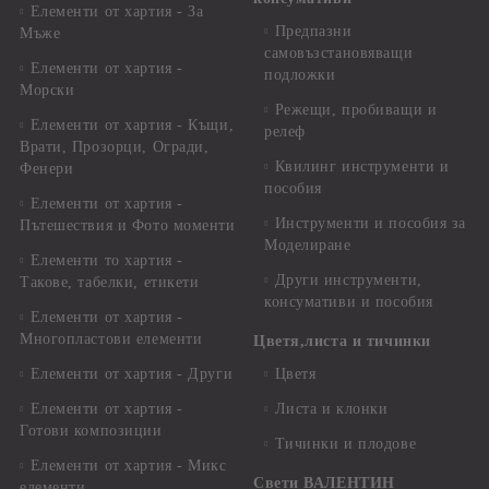
Елементи от хартия - За
Предпазни
Мъже
самовъзстановяващи
Елементи от хартия -
подложки
Морски
Режещи, пробиващи и
Елементи от хартия - Къщи,
релеф
Врати, Прозорци, Огради,
Квилинг инструменти и
Фенери
пособия
Елементи от хартия -
Инструменти и пособия за
Пътешествия и Фото моменти
Моделиране
Елементи то хартия -
Други инструменти,
Такове, табелки, етикети
консумативи и пособия
Елементи от хартия -
Многопластови елементи
Цветя,листа и тичинки
Елементи от хартия - Други
Цветя
Елементи от хартия -
Листа и клонки
Готови композиции
Тичинки и плодове
Елементи от хартия - Микс
Свети ВАЛЕНТИН
елементи