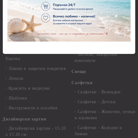
Декупажна хартия - Други
Грунд и почистващи
разтвори
Антични пасти
Платна за рисуване
Вакс пасти
Стативи и поставки
Грунд, Основи, Релефни
пасти
Четки и инструменти
Варак, Шлак метал, Фолио,
Моливи, акварелни
Пантна
комплекти
Лакове и защитни покрития
Свещи
Лепила
Салфетки
Краклета и медиуми
Салфетки - Великден
Шаблони
Салфетки - Детски
Инструменти и пособия
Салфетки - Животни, птици
и насекоми
Дизайнерски хартии
Салфетки - Коледни и
Дизайнерски хартии - 15.20
Зимни
х 15.20 см.