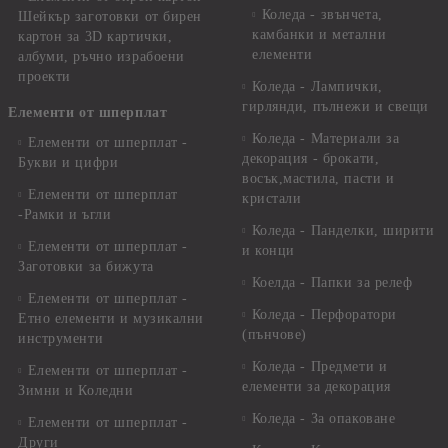
Коледа - звънчета,
Шейкър заготовки от бирен
камбанки и метални
картон за 3D картички,
елементи
албуми, ръчно израбоени
проекти
Коледа - Лампички,
гирлянди, пълнежи и свещи
Елементи от шперплат
Коледа - Материали за
Елементи от шперплат -
декорация - брокати,
Букви и цифри
восък,мастила, пасти и
Елементи от шперплат
кристали
-Рамки и ъгли
Коледа - Панделки, ширити
Елементи от шперплат -
и конци
Заготовки за бижута
Коелда - Папки за релеф
Елементи от шперплат -
Коледа - Перфоратори
Етно елементи и музикални
(пънчове)
инструменти
Коледа - Предмети и
Елементи от шперплат -
елементи за декорация
Зимни и Коледни
Коледа - За опаковане
Елементи от шперплат -
Други