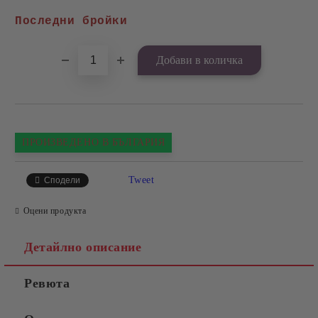
Добави в желани
Последни бройки
ПРОИЗВЕДЕНО В БЪЛГАРИЯ
Tweet
Сподели
Оцени продукта
Детайлно описание
Ревюта