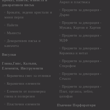
Брокат, пайети, мъниста и
Акрил и пластмаса
декоративен пясък
Предмети за декорация -
Брокати, ледени кристали и
Дърво
мини перли
Предмети за декорация -
Пайети
Мукава, Картон и Хартия
Мъниста
Предмети за декорация -
МДФ
Декоративен пясък и
камъчета
Предмети за декорация -
Керамика и метал
Висулки
Предмети за декорация -
Глина,Гипс, Калъпи,
Стирофом
Елементи, Инструменти
Предмети за декорация -
Керамична смес за отливки
Стъкло
Керамични елементи
Предмети за декорация -
Елементи от полимерна
Плат, органза, зебло,
глина и полирезин
целофан
Пластични елементи
Пънчове Перфоратори