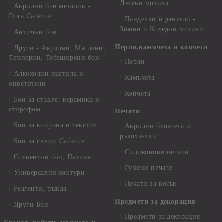
Детски мотиви
Акрилни бои металик -
Dora Cadence
Панделки и дантели -
Зимни и Коледни мотиви
Антични бои
Перли,камъчета и копчета
Други - Акрилни, Маслени,
Темперни, Тебеширени бои
Перли
Алкохолни мастила и
Камъчета
оцветители
Копчета
Бои за стъкло, керамика и
стирофом
Печати
Бои за коприна и текстил
Акрилни блокчета и
ръкохватки
Бои за свещи Cadence
Силиконови печати
Солвентни бои, Патина
Гумени печати
Универсални контури
Печати за восък
Реагенти, ръжда
Предмети за декорация
Други Бои
Предмети за декорация -