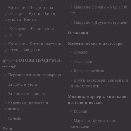
Макраме Основи - над 15,00
Кръщене - Предмети за
см
декорация - Кутии, Папки,
Бутилки, Книги
Макраме - Други материали
Кръщене - Елементи за
Опаковки
декорация
Мебелен обков и аксесоари
Кръщене - Хартии, картони,
данели , панделки
Дръжки
@--:---ГОТОВИ ПРОДУКТИ
Закачалки
---:--@
Крака за мебели
Персанализирани подаръци
Други аксесоари, материали
За дома и уюта
и инструменти
За книгите и хората
Моливи, маркери, химикали,
пастели и восъци
Картички, пликове и
покани
Восъци
Коледа
Маркери, флумастери,
химикали
Етно