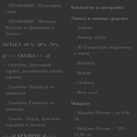
ПРОМОЦИИ - Полимерна
Комплекти за декорация
глина
Лепила и лепящи средства
ПРОМОЦИИ - Метални
Висулки за Декорация и
Лепила
Бижута
Лепящи ленти
OUTLET -50 % -60% -70%
3D Повдигащи квадратчета
и ленти
@-->-- СВАТБА --<--@
Магнити
Сватбени Декупажни
хартии, дизайнерски хартии,
Велкро
картони
Силикон
Сватбени Предмети за
Фото ъгли
декорация
Сватбени Елементи за
Макраме
декораци
Макраме Основи - до 6,00
Сватба - Перли, камъчета,
см
панделки и дантели
Макраме Основи - 7,00 -
15,00 см
--<--@ КРЪЩЕНЕ @-->--