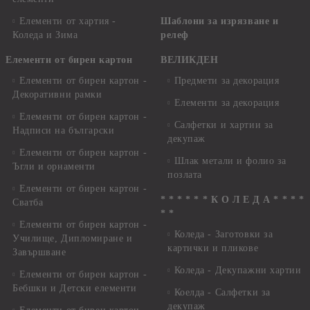
Елементи от хартия -
Шаблони за изрязване и
Коледа и Зима
релеф
Елементи от бирен картон
ВЕЛИКДЕН
Елементи от бирен картон -
Предмети за декорация
Декоративни рамки
Елементи за декорация
Елементи от бирен картон -
Салфетки и хартии за
Надписи на български
декупаж
Елементи от бирен картон -
Шлак метали и фолио за
Ъгли и орнаменти
позлата
Елементи от бирен картон -
* * * * * * К О Л Е Д А * * * *
Сватба
* *
Елементи от бирен картон -
Коледа - Заготовки за
Училище, Дипломиране и
картички и пликове
Завършване
Коледа - Декупажни хартии
Елементи от бирен картон -
Бебшки и Детски елементи
Коелда - Салфетки за
декупаж