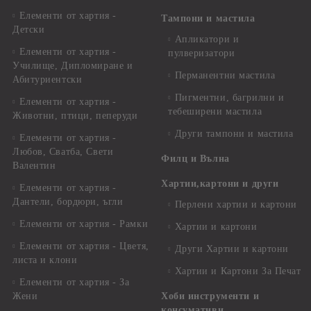
Елементи от хартия -
Тампони и мастила
Детски
Апликатори и
Елементи от хартия -
пулверизатори
Училище, Дипломиране и
Перманентни мастила
Абитуриентски
Пигментни, багрилни и
Елементи от хартия -
тебеширени мастила
Животни, птици, пеперуди
Други тампони и мастила
Елементи от хартия -
Любов, Сватба, Свети
Филц и Вълна
Валентин
Хартии,картони и други
Елементи от хартия -
Дантели, бордюри, ъгли
Перлени хартии и картони
Елементи от хартия - Рамки
Хартии и картони
Елементи от хартия - Цветя,
Други Хартии и картони
листа и клони
Хартии и Картони За Печат
Елементи от хартия - За
Жени
Хоби инструменти и
консумативи