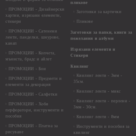
пликове
ПРОМОЦИИ - Дизайнерски
Заготовки за картички
хартии, изрязани елементи,
стикери
Пликове
ПРОМОЦИИ - Сатенени
Заготовки за папки, книги за
ленти, панделки, шнурове,
пожелания и албуми
канап
Изрязани елементи и
ПРОМОЦИИ - Копчета,
Стикери
мъниста, брадс и айлет
Квилинг
ПРОМОЦИИ - Бои
Квилинг ленти - 3мм -
ПРОМОЦИИ - Предмети и
35см.
елементи за декорация
Квилинг ленти - микс
ПРОМОЦИИ - Салфетки
Квилинг ленти - перлени -
ПРОМОЦИИ - Хоби
3мм - 30см.
перфоратори, инструменти и
пособия
Квилинг ленти - 8мм
ПРОМОЦИИ - Платна за
Инструменти и пособия за
рисуване
квилинг