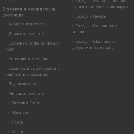
Коледа - Kлонки, елхички,
сушени плодове и шишарки
Елементи и материали за
декорация
Коледа - Печати
Акрил и пластмаса
Коледа - Силиконови
молдове
Дървени елементи
Коледа - Шаблони за
Елементи от филц, фоам и
декупаж и изрязване
плат
Естествени материали
Комплекти за декорации с
надписи и пожелания
Лед лампички
Метални елементи
Метални Ъгли
Магнити
Обков
Халки