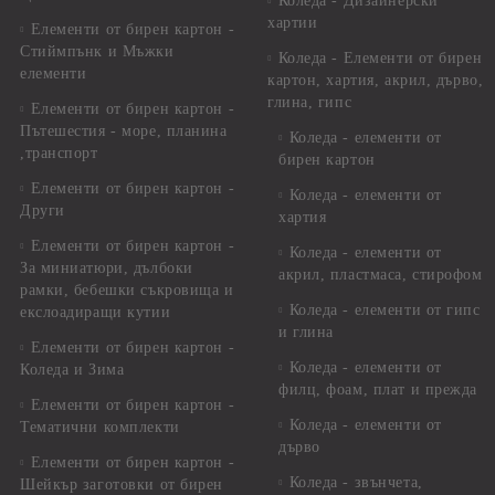
Коледа - Дизайнерски
хартии
Елементи от бирен картон -
Стиймпънк и Мъжки
Коледа - Eлементи от бирен
елементи
картон, хартия, акрил, дърво,
глина, гипс
Елементи от бирен картон -
Пътешестия - море, планина
Коледа - елементи от
,транспорт
бирен картон
Елементи от бирен картон -
Коледа - елементи от
Други
хартия
Елементи от бирен картон -
Коледа - елементи от
За миниатюри, дълбоки
акрил, пластмаса, стирофом
рамки, бебешки съкровища и
Коледа - елементи от гипс
екслоадиращи кутии
и глина
Елементи от бирен картон -
Коледа - елементи от
Коледа и Зима
филц, фоам, плат и прежда
Елементи от бирен картон -
Коледа - елементи от
Тематични комплекти
дърво
Елементи от бирен картон -
Коледа - звънчета,
Шейкър заготовки от бирен