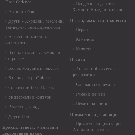
Dora Cadence
Панделки и дантели -
Зимни и Коледни мотиви
Антични бои
Перли,камъчета и копчета
Други - Акрилни, Маслени,
Темперни, Тебеширени бои
Перли
Алкохолни мастила и
Камъчета
оцветители
Копчета
Бои за стъкло, керамика и
стирофом
Печати
Бои за коприна и текстил
Акрилни блокчета и
ръкохватки
Бои за свещи Cadence
Силиконови печати
Солвентни бои, Патина
Гумени печати
Универсални контури
Печати за восък
Реагенти, ръжда
Предмети за декорация
Други Бои
Предмети за декорация -
Брокат, пайети, мъниста и
Акрил и пластмаса
декоративен пясък