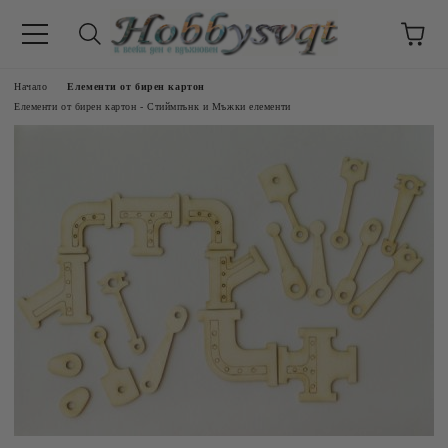
Начало
Елементи от бирен картон
Елементи от бирен картон - Стиймпънк и Мъжки елементи