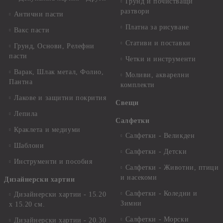
Грунд и почистващи
разтвори
Антични пасти
Платна за рисуване
Вакс пасти
Стативи и поставки
Грунд, Основи, Релефни
пасти
Четки и инструменти
Варак, Шлак метал, Фолио,
Моливи, акварелни
Пантна
комплекти
Лакове и защитни покрития
Свещи
Лепила
Салфетки
Краклета и медиуми
Салфетки - Великден
Шаблони
Салфетки - Детски
Инструменти и пособия
Салфетки - Животни, птици
и насекоми
Дизайнерски хартии
Салфетки - Коледни и
Дизайнерски хартии - 15.20
Зимни
х 15.20 см.
Салфетки - Морски
Дизайнерски хартии - 20.30