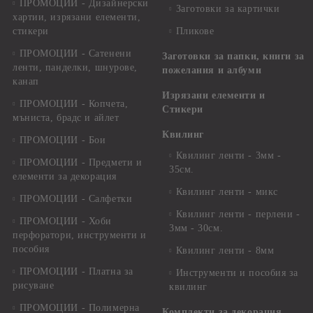
ПРОМОЦИИ - Дизайнерски
Заготовки за картички
хартии, изрязани елементи,
стикери
Пликове
ПРОМОЦИИ - Сатенени
Заготовки за папки, книги за
ленти, панделки, шнурове,
пожелания и албуми
канап
Изрязани елементи и
ПРОМОЦИИ - Копчета,
Стикери
мъниста, брадс и айлет
Квилинг
ПРОМОЦИИ - Бои
Квилинг ленти - 3мм -
ПРОМОЦИИ - Предмети и
35см.
елементи за декорация
Квилинг ленти - микс
ПРОМОЦИИ - Салфетки
Квилинг ленти - перлени -
ПРОМОЦИИ - Хоби
3мм - 30см.
перфоратори, инструменти и
пособия
Квилинг ленти - 8мм
ПРОМОЦИИ - Платна за
Инструменти и пособия за
рисуване
квилинг
ПРОМОЦИИ - Полимерна
Комплекти за декорация