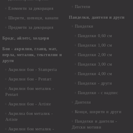
Пастели
Елементи за декорация
Панделки, дантели и други
Ширити, шевици, канапи
Панделки
Предмети за декорация
Панделки 0,60 см
Брадс, айлетс, холдери
Панделки 1,00 см
Бои - акрилни, гланц, мат,
перла, металик, текстилни и
Панделки 2,00 см
други
Панделки 3,00 см
Акрилни бои - Stamperia
Панделки 4,00 см
Акрилни бои - Pentart
Панделки - други
Акрилни бои металик -
Панделки - с надпис
Pentart
Дантели
Акрилни бои - Artiste
Конци, ширити и други
Акрилна боя металик -
Artiste
Панделки и дантели -
Детски мотиви
Акрилни бои металик -