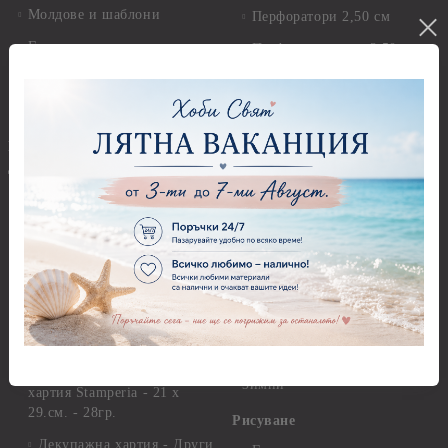
Молдове и шаблони
Перфоратори 2,50 см
Глина
Перфоратори над 2,50 см
Самосъхнеща глина
Бордюрни пънчове
Полимерна Глина
Ъглови перфоратори
Перфоратори Основни
Приложни техники и
Фигури - кръгове, овали
Декупаж
Декупажна хартия
Перфоратори - Сърца и
звезди
Оризова декупажна
хартия А4 - Alchemy of Art -
Перфоратори - Цветя, листа
25-30 гр.
и клонки
Оризова декупажна хартия
Перфоратори - Детски
А4 - Itd. Collection - 25-30
Перфоратори - Животни
гр.
Перфоратори - Коледни и
Фина оризова декупажна
Зимни
хартия Stamperia - 21 х
29.см. - 28гр.
Рисуване
Декупажна хартия - Други