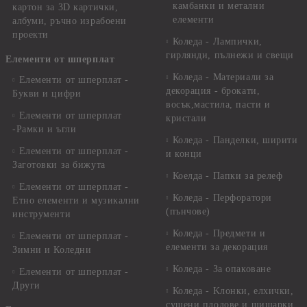
камбанки и метални
картон за 3D картички,
елементи
албуми, ръчно израбоени
проекти
Коледа - Лампички,
гирлянди, пълнежи и свещи
Елементи от шперплат
Коледа - Материали за
Елементи от шперплат -
декорация - брокати,
Букви и цифри
восък,мастила, пасти и
Елементи от шперплат
кристали
-Рамки и ъгли
Коледа - Панделки, ширити
Елементи от шперплат -
и конци
Заготовки за бижута
Коелда - Папки за релеф
Елементи от шперплат -
Коледа - Перфоратори
Етно елементи и музикални
(пънчове)
инструменти
Коледа - Предмети и
Елементи от шперплат -
елементи за декорация
Зимни и Коледни
Коледа - За опаковане
Елементи от шперплат -
Други
Коледа - Kлонки, елхички,
сушени плодове и шишарки