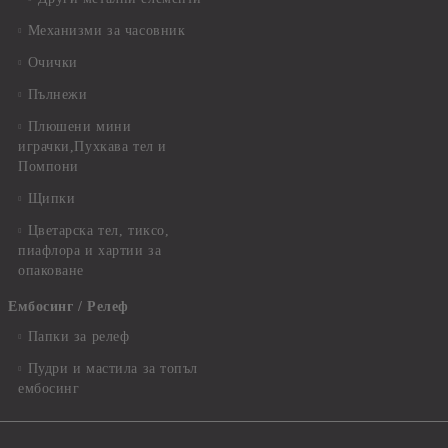
Механизми за часовник
Очички
Пълнежи
Плюшени мини
играчки,Пухкава тел и
Помпони
Щипки
Цветарска тел, тиксо,
пиафлора и хартии за
опаковане
Ембосинг / Релеф
Папки за релеф
Пудри и мастила за топъл
ембосинг