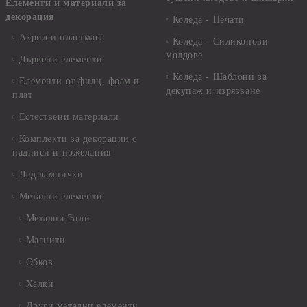
Елементи и материали за
декорация
Коледа - Печати
Акрил и пластмаса
Коледа - Силиконови
молдове
Дървени елементи
Коледа - Шаблони за
Елементи от филц, фоам и
декупаж и изрязване
плат
Естествени материали
Комплекти за декорации с
надписи и пожелания
Лед лампички
Метални елементи
Метални Ъгли
Магнити
Обков
Халки
Други метални елементи