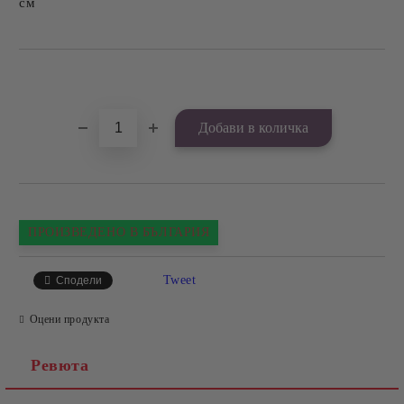
см
Добави в желани
ПРОИЗВЕДЕНО В БЪЛГАРИЯ
Tweet
Сподели
Оцени продукта
Ревюта