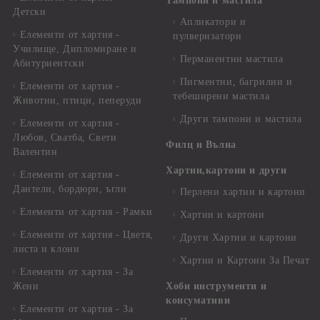
Тампони и мастила
Детски
Апликатори и
Елементи от хартия -
пулверизатори
Училище, Дипломиране и
Перманентни мастила
Абитуриентски
Пигментни, багрилни и
Елементи от хартия -
тебеширени мастила
Животни, птици, пеперуди
Други тампони и мастила
Елементи от хартия -
Любов, Сватба, Свети
Филц и Вълна
Валентин
Хартии,картони и други
Елементи от хартия -
Дантели, бордюри, ъгли
Перлени хартии и картони
Елементи от хартия - Рамки
Хартии и картони
Елементи от хартия - Цветя,
Други Хартии и картони
листа и клони
Хартии и Картони За Печат
Елементи от хартия - За
Жени
Хоби инструменти и
консумативи
Елементи от хартия - За