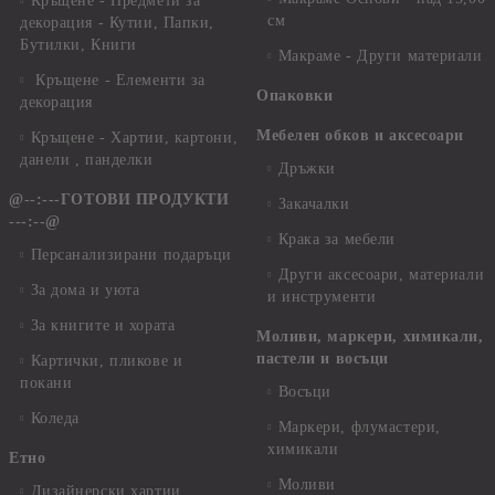
Кръщене - Предмети за
см
декорация - Кутии, Папки,
Бутилки, Книги
Макраме - Други материали
Кръщене - Елементи за
Опаковки
декорация
Мебелен обков и аксесоари
Кръщене - Хартии, картони,
данели , панделки
Дръжки
@--:---ГОТОВИ ПРОДУКТИ
Закачалки
---:--@
Крака за мебели
Персанализирани подаръци
Други аксесоари, материали
За дома и уюта
и инструменти
За книгите и хората
Моливи, маркери, химикали,
пастели и восъци
Картички, пликове и
покани
Восъци
Коледа
Маркери, флумастери,
химикали
Етно
Моливи
Дизайнерски хартии