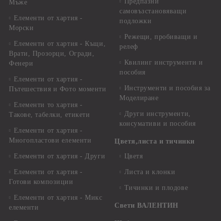
Предпазни
Мъже
самовъзстановяващи
Елементи от хартия -
подложки
Морски
Режещи, пробиващи и
Елементи от хартия - Къщи,
релеф
Врати, Прозорци, Огради,
Квилинг инструменти и
Фенери
пособия
Елементи от хартия -
Инструменти и пособия за
Пътешествия и Фото моменти
Моделиране
Елементи то хартия -
Други инструменти,
Такове, табелки, етикети
консумативи и пособия
Елементи от хартия -
Многопластови елементи
Цветя,листа и тичинки
Елементи от хартия - Други
Цветя
Елементи от хартия -
Листа и клонки
Готови композиции
Тичинки и плодове
Елементи от хартия - Микс
Свети ВАЛЕНТИН
елементи