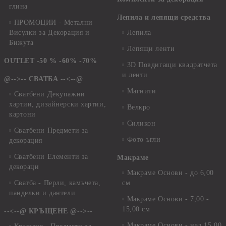
глина
Лепила и лепящи средства
ПРОМОЦИИ - Метални
Висулки за Декорация и
Лепила
Бижута
Лепящи ленти
OUTLET -50 % -60% -70%
3D Повдигащи квадратчета
и ленти
@-->-- СВАТБА --<--@
Магнити
Сватбени Декупажни
хартии, дизайнерски хартии,
Велкро
картони
Силикон
Сватбени Предмети за
Фото ъгли
декорация
Сватбени Елементи за
Макраме
декораци
Макраме Основи - до 6,00
Сватба - Перли, камъчета,
см
панделки и дантели
Макраме Основи - 7,00 -
15,00 см
--<--@ КРЪЩЕНЕ @-->--
Макраме Основи - над 15,00