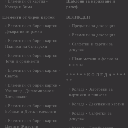
Елементи от хартия -
Шаблони за изрязване и
Коледа и Зима
релеф
Елементи от бирен картон
ВЕЛИКДЕН
Елементи от бирен картон -
Предмети за декорация
Декоративни рамки
Елементи за декорация
Елементи от бирен картон -
Салфетки и хартии за
Надписи на български
декупаж
Елементи от бирен картон -
Шлак метали и фолио за
Ъгли и орнаменти
позлата
Елементи от бирен картон -
* * * * * * К О Л Е Д А * * * *
Сватба
* *
Елементи от бирен картон -
Коледа - Заготовки за
Училище, Дипломиране и
картички и пликове
Завършване
Коледа - Декупажни хартии
Елементи от бирен картон -
Бебшки и Детски елементи
Коелда - Салфетки за
декупаж
Елементи от бирен картон -
Цветя и Животни