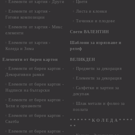
Елементи от хартия - Други
Цветя
Елементи от хартия -
Листа и клонки
Готови композиции
Тичинки и плодове
Елементи от хартия - Микс
Свети ВАЛЕНТИН
елементи
Елементи от хартия -
Шаблони за изрязване и
Коледа и Зима
релеф
Елементи от бирен картон
ВЕЛИКДЕН
Елементи от бирен картон -
Предмети за декорация
Декоративни рамки
Елементи за декорация
Елементи от бирен картон -
Салфетки и хартии за
Надписи на български
декупаж
Елементи от бирен картон -
Шлак метали и фолио за
Ъгли и орнаменти
позлата
Елементи от бирен картон -
* * * * * * К О Л Е Д А * * * *
Сватба
* *
Елементи от бирен картон -