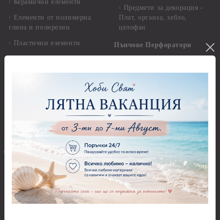
Керамични елементи
Предмети за декорация -
Елементи от полимерна
Плат, органза, зебло,
глина и полирезин
целофан
Пластични елементи
Пънчове Перфоратори
Инструменти за моделиране
Перфоратори до 2,50 см
Молдове и шаблони
Перфоратори 2,50 см
Глина
Перфоратори над 2,50 см
Самосъхнеща глина
Бордюрни пънчове
Полимерна Глина
Ъглови перфоратори
Перфоратори Основни
Приложни техники и
Фигури - кръгове, овали
Декупаж
Декупажна хартия
Перфоратори - Сърца и
звезди
Оризова декупажна
хартия А4 - Alchemy of Art -
Перфоратори - Цветя, листа
25-30 гр.
и клонки
Оризова декупажна хартия
Перфоратори - Детски