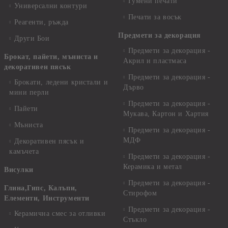
Гумени печати
Универсални контури
Печати за восък
Реагенти, ръжда
Предмети за декорация
Други Бои
Предмети за декорация -
Брокат, пайети, мъниста и
Акрил и пластмаса
декоративен пясък
Предмети за декорация -
Брокати, ледени кристали и
Дърво
мини перли
Предмети за декорация -
Пайети
Мукава, Картон и Хартия
Мъниста
Предмети за декорация -
МДФ
Декоративен пясък и
камъчета
Предмети за декорация -
Керамика и метал
Висулки
Предмети за декорация -
Глина,Гипс, Калъпи,
Стирофом
Елементи, Инструменти
Предмети за декорация -
Керамична смес за отливки
Стъкло