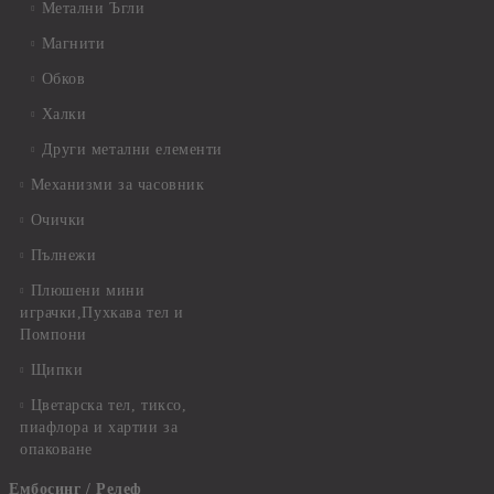
Метални Ъгли
Магнити
Обков
Халки
Други метални елементи
Механизми за часовник
Очички
Пълнежи
Плюшени мини
играчки,Пухкава тел и
Помпони
Щипки
Цветарска тел, тиксо,
пиафлора и хартии за
опаковане
Ембосинг / Релеф