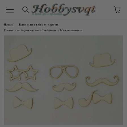
Начало
Елементи от бирен картон
Елементи от бирен картон - Стиймпънк и Мъжки елементи