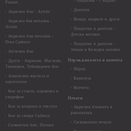
Панделки - с надпис
Pentart
Дантели
Акрилни бои - Artiste
Конци, ширити и други
Акрилна боя металик -
Artiste
Панделки и дантели -
Детски мотиви
Акрилни бои металик -
Dora Cadence
Панделки и дантели -
Зимни и Коледни мотиви
Антични бои
Перли,камъчета и копчета
Други - Акрилни, Маслени,
Темперни, Тебеширени бои
Перли
Алкохолни мастила и
Камъчета
оцветители
Копчета
Бои за стъкло, керамика и
стирофом
Печати
Бои за коприна и текстил
Акрилни блокчета и
ръкохватки
Бои за свещи Cadence
Силиконови печати
Солвентни бои, Патина