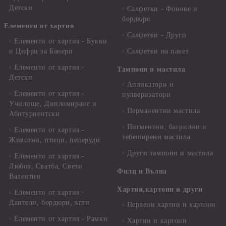
Детски
Салфетки - Фонове и
бордюри
Елементи от хартия
Салфетки - Други
Елементи от хартия - Букви
и Цифри за Банери
Салфетки на пакет
Елементи от хартия -
Тампони и мастила
Детски
Апликатори и
Елементи от хартия -
пулверизатори
Училище, Дипломиране и
Перманентни мастила
Абитуриентски
Пигментни, багрилни и
Елементи от хартия -
тебеширени мастила
Животни, птици, пеперуди
Други тампони и мастила
Елементи от хартия -
Любов, Сватба, Свети
Филц и Вълна
Валентин
Хартии,картони и други
Елементи от хартия -
Дантели, бордюри, ъгли
Перлени хартии и картони
Елементи от хартия - Рамки
Хартии и картони