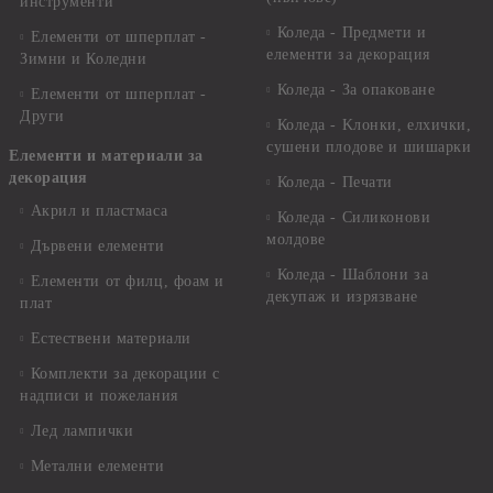
инструменти
Коледа - Предмети и
Елементи от шперплат -
елементи за декорация
Зимни и Коледни
Коледа - За опаковане
Елементи от шперплат -
Други
Коледа - Kлонки, елхички,
сушени плодове и шишарки
Елементи и материали за
декорация
Коледа - Печати
Акрил и пластмаса
Коледа - Силиконови
молдове
Дървени елементи
Коледа - Шаблони за
Елементи от филц, фоам и
декупаж и изрязване
плат
Естествени материали
Комплекти за декорации с
надписи и пожелания
Лед лампички
Метални елементи