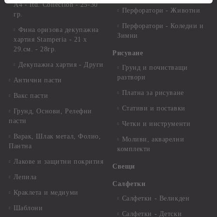
А4 - Itd. Collection - 25-30
Перфоратори - Животни
гр.
Перфоратори - Коледни и
Фина оризова декупажна
Зимни
хартия Stamperia - 21 х
29.см. - 28гр.
Рисуване
Декупажна хартия - Други
Грунд и почистващи
разтвори
Антични пасти
Платна за рисуване
Вакс пасти
Стативи и поставки
Грунд, Основи, Релефни
пасти
Четки и инструменти
Варак, Шлак метал, Фолио,
Моливи, акварелни
Пантна
комплекти
Лакове и защитни покрития
Свещи
Лепила
Салфетки
Краклета и медиуми
Салфетки - Великден
Шаблони
Салфетки - Детски