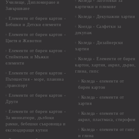
Коледа - Заготовки за
Училище, Дипломиране и
картички и пликове
Завършване
Коледа - Декупажни хартии
Елементи от бирен картон -
Бебшки и Детски елементи
Коелда - Салфетки за
декупаж
Елементи от бирен картон -
Цветя и Животни
Коледа - Дизайнерски
хартии
Елементи от бирен картон -
Стиймпънк и Мъжки
Коледа - Eлементи от бирен
елементи
картон, хартия, акрил, дърво,
глина, гипс
Елементи от бирен картон -
Пътешестия - море, планина
Коледа - елементи от
,транспорт
бирен картон
Елементи от бирен картон -
Коледа - елементи от
Други
хартия
Елементи от бирен картон -
Коледа - елементи от
За миниатюри, дълбоки
акрил, пластмаса, стирофом
рамки, бебешки съкровища и
Коледа - елементи от гипс
екслоадиращи кутии
и глина