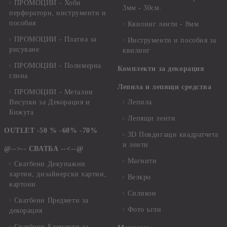
ПРОМОЦИИ - Хоби
3мм - 30см.
перфоратори, инструменти и
пособия
Квилинг ленти - 8мм
ПРОМОЦИИ - Платна за
Инструменти и пособия за
рисуване
квилинг
ПРОМОЦИИ - Полимерна
Комплекти за декорация
глина
Лепила и лепящи средства
ПРОМОЦИИ - Метални
Висулки за Декорация и
Лепила
Бижута
Лепящи ленти
OUTLET -50 % -60% -70%
3D Повдигащи квадратчета
и ленти
@-->-- СВАТБА --<--@
Магнити
Сватбени Декупажни
хартии, дизайнерски хартии,
Велкро
картони
Силикон
Сватбени Предмети за
Фото ъгли
декорация
Сватбени Елементи за