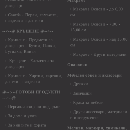
Макраме
декораци
Макраме Основи - до 6,00
Сватба - Перли, камъчета,
см
панделки и дантели
Макраме Основи - 7,00 -
15,00 см
--<--@ КРЪЩЕНЕ @-->--
Макраме Основи - над 15,00
Кръщене - Предмети за
см
декорация - Кутии, Папки,
Бутилки, Книги
Макраме - Други материали
Кръщене - Елементи за
Опаковки
декорация
Мебелен обков и аксесоари
Кръщене - Хартии, картони,
данели , панделки
Дръжки
@--:---ГОТОВИ ПРОДУКТИ
Закачалки
---:--@
Крака за мебели
Персанализирани подаръци
Други аксесоари, материали
За дома и уюта
и инструменти
За книгите и хората
Моливи, маркери, химикали,