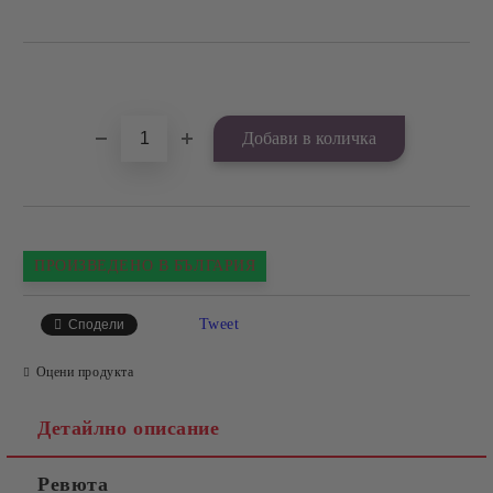
Добави в желани
ПРОИЗВЕДЕНО В БЪЛГАРИЯ
Tweet
Сподели
Оцени продукта
Детайлно описание
Ревюта