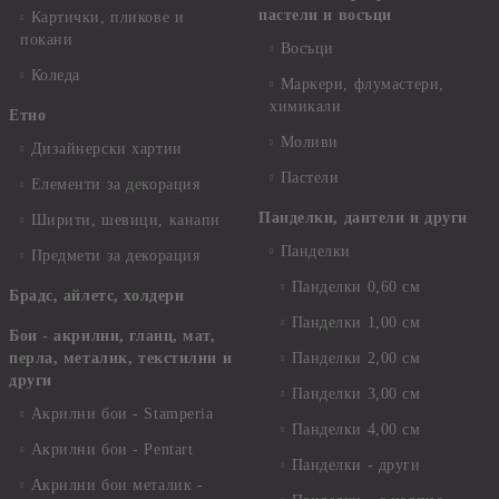
пастели и восъци
Картички, пликове и
покани
Восъци
Коледа
Маркери, флумастери,
химикали
Етно
Моливи
Дизайнерски хартии
Пастели
Елементи за декорация
Панделки, дантели и други
Ширити, шевици, канапи
Панделки
Предмети за декорация
Панделки 0,60 см
Брадс, айлетс, холдери
Панделки 1,00 см
Бои - акрилни, гланц, мат,
перла, металик, текстилни и
Панделки 2,00 см
други
Панделки 3,00 см
Акрилни бои - Stamperia
Панделки 4,00 см
Акрилни бои - Pentart
Панделки - други
Акрилни бои металик -