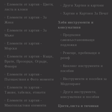
Елементи от хартия - Цветя,
Други Хартии и картони
листа и клони
Хартии и Картони За Печат
Елементи от хартия - За
Жени
Хоби инструменти и
консумативи
Елементи от хартия - За
Предпазни
Мъже
самовъзстановяващи
Елементи от хартия -
подложки
Морски
Режещи, пробиващи и
Елементи от хартия - Къщи,
релеф
Врати, Прозорци, Огради,
Квилинг инструменти и
Фенери
пособия
Елементи от хартия -
Инструменти и пособия за
Пътешествия и Фото моменти
Моделиране
Елементи то хартия -
Други инструменти,
Такове, табелки, етикети
консумативи и пособия
Елементи от хартия -
Многопластови елементи
Цветя,листа и тичинки