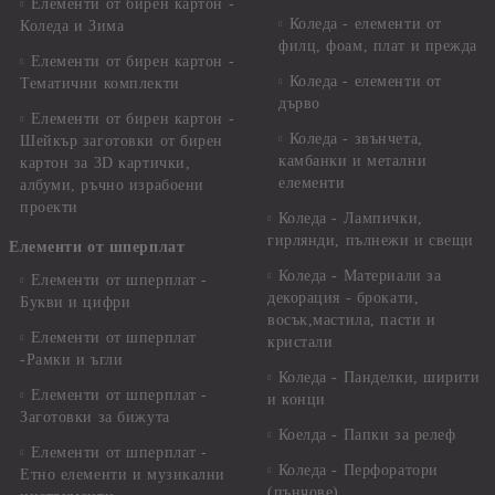
Елементи от бирен картон -
Коледа - елементи от
Коледа и Зима
филц, фоам, плат и прежда
Елементи от бирен картон -
Коледа - елементи от
Тематични комплекти
дърво
Елементи от бирен картон -
Коледа - звънчета,
Шейкър заготовки от бирен
камбанки и метални
картон за 3D картички,
елементи
албуми, ръчно израбоени
проекти
Коледа - Лампички,
гирлянди, пълнежи и свещи
Елементи от шперплат
Коледа - Материали за
Елементи от шперплат -
декорация - брокати,
Букви и цифри
восък,мастила, пасти и
Елементи от шперплат
кристали
-Рамки и ъгли
Коледа - Панделки, ширити
Елементи от шперплат -
и конци
Заготовки за бижута
Коелда - Папки за релеф
Елементи от шперплат -
Коледа - Перфоратори
Етно елементи и музикални
(пънчове)