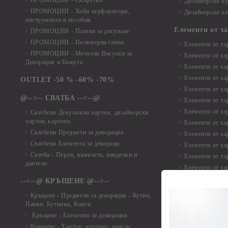
ПРОМОЦИИ - Салфетки
Дизайнерски ха
ПРОМОЦИИ - Хоби перфоратори,
Дизайнерски ха
инструменти и пособия
Елементи от х
ПРОМОЦИИ - Платна за рисуване
ПРОМОЦИИ - Полимерна глина
Елементи от ха
ПРОМОЦИИ - Метални Висулки за
Елементи от ха
Декорация и Бижута
Елементи от ха
Елементи от ха
OUTLET -50 % -60% -70%
Елементи от ха
@-->-- СВАТБА --<--@
Елементи от ха
Елементи от ха
Сватбени Декупажни хартии, дизайнерски
хартии, картони
Елементи от ха
Сватбени Предмети за декорация
Елементи от ха
Сватбени Елементи за декораци
Елементи от ха
Сватба - Перли, камъчета, панделки и
Елементи от ха
дантели
Елементи от ха
Елементи от ха
--<--@ КРЪЩЕНЕ @-->--
Елементи то хар
Кръщене - Предмети за декорация - Кутии,
Елементи от ха
Папки, Бутилки, Книги
Елементи от ха
Кръщене - Елементи за декорация
Елементи от ха
Кръщене - Хартии, картони, данели ,