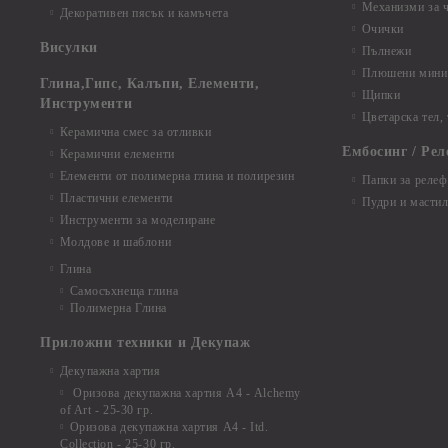
Механизми за 
Декоративен пясък и камъчета
Очички
Висулки
Пълнежи
Плюшени мини 
Глина,Гипс, Калъпи, Елементи,
Щипки
Инструменти
Цветарска тел,
Керамична смес за отливки
Ембосинг / Рел
Керамични елементи
Елементи от полимерна глина и полирезин
Папки за релеф
Пластични елементи
Пудри и мастил
Инструменти за моделиране
Молдове и шаблони
Глина
Самосъхнеща глина
Полимерна Глина
Приложни техники и Декупаж
Декупажна хартия
Оризова декупажна хартия А4 - Alchemy
of Art - 25-30 гр.
Оризова декупажна хартия А4 - Itd.
Collection - 25-30 гр.