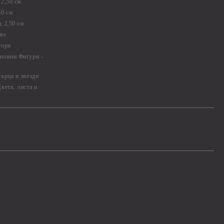
2,50 см
50 см
 2,50 см
ве
тори
новни Фигури -
ърца и звезди
ветя, листа и