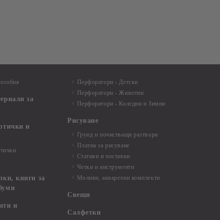
пособия
Перфоратори - Детски
Перфоратори - Животни
териали за
Перфоратори - Коледни и Зимни
Рисуване
артички и
Грунд и почистващи разтвори
Платна за рисуване
ртички
Стативи и поставки
Четки и инструменти
пки, книги за
Моливи, акварелни комплекти
буми
Свещи
нти и
Салфетки