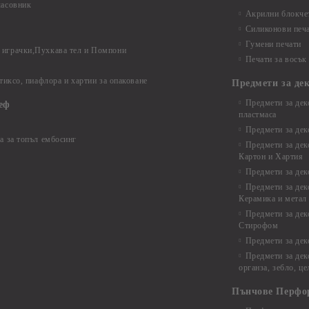
часовник
Акрилни блокчет
Силиконови печ
Гумени печати
играчки,Пухкава тел и Помпони
Печати за восък
 тиксо, пиафлора и хартии за опаковане
Предмети за де
Предмети за дек
еф
пластмаса
Предмети за дек
а за топъл ембосинг
Предмети за дек
Картон и Хартия
Предмети за де
Предмети за дек
Керамика и метал
Предмети за дек
Стирофом
Предмети за дек
Предмети за дек
органза, зебло, ц
Пънчове Перфо