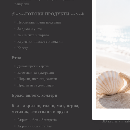
Елементи от ха
панделки
Елементи от ха
@--:---ГОТОВИ ПРОДУКТИ ---:--@
Елементи от б
Персанализирани подаръци
Елементи от би
За дома и уюта
Елементи от би
За книгите и хората
Елементи от би
Картички, пликове и покани
Елементи от би
Коледа
Елементи от би
Етно
Елементи от би
Дизайнерски хартии
Елементи от би
Елементи за декорация
Елементи от би
Ширити, шевици, канапи
Елементи от би
Предмети за декорация
Елементи от би
Елементи от би
Брадс, айлетс, холдери
съкровища и екс
Елементи от би
Бои - акрилни, гланц, мат, перла,
Елементи от би
металик, текстилни и други
Елементи от би
Акрилни бои - Stamperia
3D картички, ал
Акрилни бои - Pentart