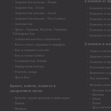
Елементи от ш
Акрилни бои металик - Pentart
Акрилни бои - Artiste
Елементи от шп
Акрилна боя металик - Artiste
Елементи от шп
Акрилни бои металик - Dora Cadence
Елементи от шп
Антични бои
Елементи от шп
Други - Акрилни, Маслени, Темперни,
Елементи от шп
Тебеширени бои
Елементи от шп
Алкохолни мастила и оцветители
Елементи и ма
Бои за стъкло, керамика и стирофом
Бои за коприна и текстил
Акрил и пластм
Бои за свещи Cadence
Дървени елеме
Солвентни бои, Патина
Елементи от фи
Универсални контури
Естествени мат
Реагенти, ръжда
Комплекти за д
Други Бои
Лед лампички
Метални елеме
Брокат, пайети, мъниста и
Метални Ъгл
декоративен пясък
Магнити
Брокати, ледени кристали и мини перли
Обков
Халки
Пайети
Други металн
Мъниста