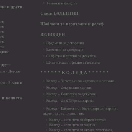
Тичинки и плодове
ели и други
Свети ВАЛЕНТИН
 см
Шаблони за изрязване и релеф
 см
 см
ВЕЛИКДЕН
 см
 см
Предмети за декорация
уги
Елементи за декорация
адпис
Салфетки и хартии за декупаж
Шлак метали и фолио за позлата
 други
ели - Детски
* * * * * * К О Л Е Д А * * * * * *
Коледа - Заготовки за картички и пликове
ели - Зимни и
Коледа - Декупажни хартии
Коелда - Салфетки за декупаж
 и копчета
Коледа - Дизайнерски хартии
Коледа - Eлементи от бирен картон, хартия,
акрил, дърво, глина, гипс
Коледа - елементи от бирен картон
Коледа - елементи от хартия
Коледа - елементи от акрил, пластмаса,