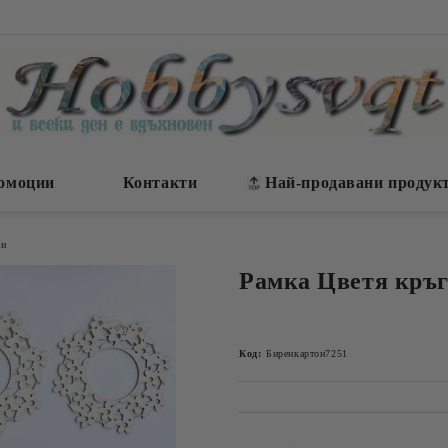
омоции
Контакти
Най-продавани продук
ки
Рамка Цветя кръг
Код:
Биренкартон7251
Добави в желани