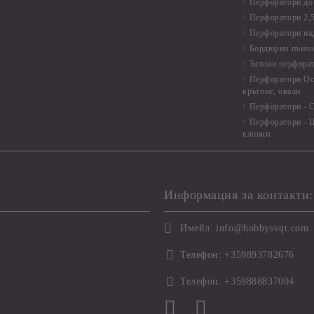
Перфоратори до 
Перфоратори 2,
Перфоратори над
Бордюрни пънчо
Ъглови перфора
Перфоратори Ос
кръгове, овали
Перфоратори - С
Перфоратори - Ц
клонки
Информация за контакти:
Имейл:
info@hobbysvqt.com
Телефон:
+359893782676
Телефон:
+359888837004