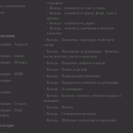
стирофом
а и ръкохватки
Коледа - елементи от гипс и глина
ати
Коледа - елементи от филц, фоам, плат и
прежда
Коледа - елементи от дърво
Коледа - звънчета, камбанки и метални
елементи
корация
Коледа - Лампички, гирлянди, пълнежи и
орация - Акрил и
свещи
Коледа - Материали за декорация - брокати,
орация - Дърво
восък,мастила, пасти и кристали
орация - Мукава,
Коледа - Панделки, ширити и конци
Коелда - Папки за релеф
корация - МДФ
Коледа - Перфоратори (пънчове)
орация -
Коледа - Предмети и елементи за декорация
Коледа - За опаковане
орация -
Коледа - Kлонки, елхички, сушени плодове и
шишарки
орация - Стъкло
Коледа - Печати
орация - Плат,
Коледа - Силиконови молдове
елофан
Коледа - Шаблони за декупаж и изрязване
ратори