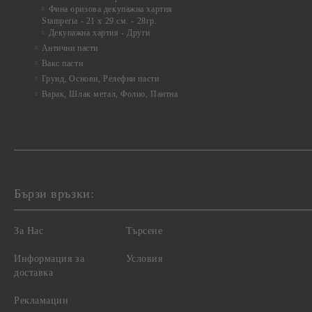
Фина оризова декупажна хартия
Stamperia - 21 х 29.см. - 28гр.
Декупажна хартия - Други
Антични пасти
Вакс пасти
Грунд, Основи, Релефни пасти
Варак, Шлак метал, Фолио, Пантна
Бързи връзки:
За Нас
Търсене
Информация за
Условия
доставка
Рекламации