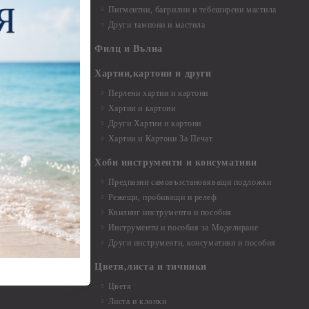
Пигментни, багрилни и тебеширени мастила
Други тампони и мастила
- до 6,00 см
- 7,00 - 15,00 см
Филц и Вълна
- над 15,00 см
и материали
Хартии,картони и други
Перлени хартии и картони
Хартии и картони
и аксесоари
Други Хартии и картони
Хартии и Картони За Печат
Хоби инструменти и консумативи
Предпазни самовъзстановяващи подложки
, материали и
Режещи, пробиващи и релеф
Квилинг инструменти и пособия
и, химикали,
Инструменти и пособия за Моделиране
ци
Други инструменти, консумативи и пособия
Цветя,листа и тичинки
стери, химикали
Цветя
Листа и клонки