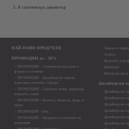
3. 8 сантиметра диаметър
НАЙ-НОВИ ПРОДУКТИ
Лакове и защит
Лепила
ПРОМОЦИИ до - 50%
Краклета и ме
ПРОМОЦИИ - Силиконови молдове и
Шаблони
форми за отливки
Инструменти и
ПРОМОЦИИ - Дизайнерски хартии,
изрязани елементи, стикери
Дизайнерски х
ПРОМОЦИИ - Сатенени ленти, панделки,
Дизайнерски хар
шнурове, канап
Дизайнерски хар
ПРОМОЦИИ - Копчета, мъниста, брадс и
Дизайнерски хар
айлет
Дизайнерски ха
ПРОМОЦИИ - Бои
Дизайнерски хар
ПРОМОЦИИ - Предмети и елементи за
декорация
Дизайнерски ха