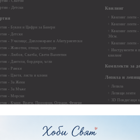
ртии - Сватби
ртии - Детски
Квилинг
Квилинг ленти -
артия
Квилинг ленти -
ртия - Букви и Цифри за Банери
Квилинг ленти -
ртия - Детски
30см.
ртия - Училище, Дипломиране и Абитуриентски
Квилинг ленти -
ртия - Животни, птици, пеперуди
Инструменти и п
ртия - Любов, Сватба, Свети Валентин
квилинг
ртия - Дантели, бордюри, ъгли
Комплекти за д
ртия - Рамки
ртия - Цветя, листа и клони
Лепила и лепящ
ртия - За Жени
Лепила
ртия - За Мъже
Лепящи ленти
ртия - Морски
3D Повдигащи к
ртия - Къщи, Врати, Прозорци, Огради, Фенери
ленти
ртия - Пътешествия и Фото моменти
Магнити
тия - Такове, табелки, етикети
Велкро
ртия - Многопластови елементи
Силикон
ртия - Други
Фото ъгли
ртия - Готови композиции