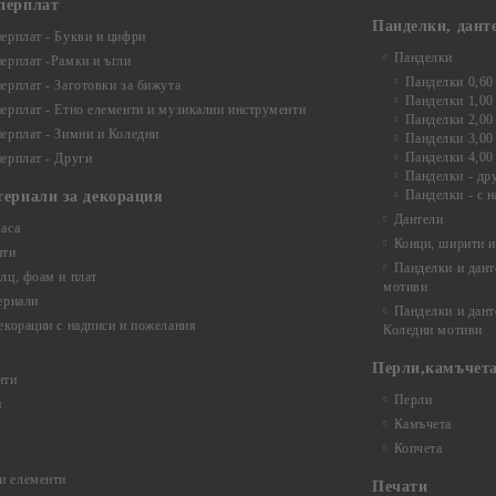
перплат
Панделки, дант
ерплат - Букви и цифри
Панделки
ерплат -Рамки и ъгли
Панделки 0,60
ерплат - Заготовки за бижута
Панделки 1,00
ерплат - Етно елементи и музикални инструменти
Панделки 2,00
ерплат - Зимни и Коледни
Панделки 3,00
Панделки 4,00
ерплат - Други
Панделки - др
Панделки - с н
териали за декорация
Дантели
аса
Конци, ширити и
нти
Панделки и дант
лц, фоам и плат
мотиви
ериали
Панделки и дант
екорации с надписи и пожелания
Коледни мотиви
Перли,камъчета
нти
Перли
и
Камъчета
Копчета
и елементи
Печати