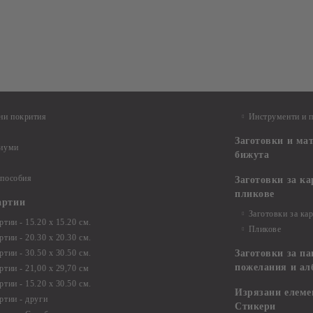
ни покрития
Инструменти и 
Заготовки и ма
диуми
бижута
 пособия
Заготовки за к
пликове
артии
Заготовки за ка
тии - 15.20 х 15.20 см.
Пликове
тии - 20.30 х 20.30 см.
тии - 30.50 х 30.50 см.
Заготовки за па
пожелания и ал
ртии - 21,00 х 29,70 см
тии - 15.20 x 30.50 см.
Изрязани елеме
ртии - други
Стикери