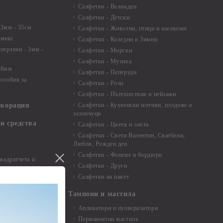
Салфетки - Великден
Салфетки - Детски
 3мм - 35см.
Салфетки - Животни, птици и насекоми
 микс
Салфетки - Коледни и Зимни
 перлени - 3мм -
Салфетки - Морски
Салфетки - Музика
 8мм
Салфетки - Пеперуди
особия за
Салфетки - Рози
Салфетки - Пътешествия и пейзажи
екорация
Салфетки - Кухненски мотиви, плодове и
зеленчуци
и средства
Салфетки - Цветя и листа
Салфетки - Свети Валентин, Сватбени,
Любов, Рожден ден
Салфетки - Фонове и бордюри
вадратчета и
Салфетки - Други
Салфетки на пакет
Тампони и мастила
Апликатори и пулверизатори
Перманентни мастила