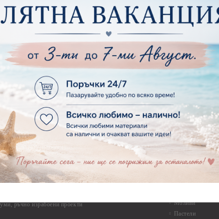
Макраме
ртия - Микс елементи
ртия - Коледа и Зима
Макраме Основи 
Макраме Основи 
ирен картон
Макраме Основи 
рен картон - Декоративни рамки
Макраме - Друг
рен картон - Надписи на български
Опаковки
рен картон - Ъгли и орнаменти
рен картон - Сватба
Мебелен обков 
рен картон - Училище, Дипломиране и Завършване
Дръжки
рен картон - Бебшки и Детски елементи
Закачалки
рен картон - Цветя и Животни
Крака за мебели
рен картон - Стиймпънк и Мъжки елементи
Други аксесоари
рен картон - Пътешестия - море, планина ,транспорт
инструменти
рен картон - Други
рен картон - За миниатюри, дълбоки рамки, бебешки
Моливи, маркер
лоадиращи кутии
пастели и восъ
рен картон - Коледа и Зима
Восъци
рен картон - Тематични комплекти
Маркери, флума
рен картон - Шейкър заготовки от бирен картон за
Моливи
буми, ръчно израбоени проекти
Пастели