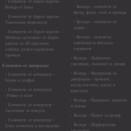
Елементи от бирен картон -
Коледа - елементи от
Коледа и Зима
филц, фоам, плат и прежда
Елементи от бирен картон -
Коледа - елементи от
Тематични комплекти
дърво
Елементи от бирен картон -
Коледа - звънчета,
Шейкър заготовки от бирен
камбанки и метални
картон за 3D картички,
елементи
албуми, ръчно израбоени
проекти
Коледа - Лампички,
гирлянди, пълнежи и свещи
Елементи от шперплат
Коледа - Материали за
Елементи от шперплат -
декорация - брокати,
Букви и цифри
восък,мастила, пасти и
Елементи от шперплат
кристали
-Рамки и ъгли
Коледа - Панделки, ширити
Елементи от шперплат -
и конци
Заготовки за бижута
Коелда - Папки за релеф
Елементи от шперплат -
Коледа - Перфоратори
Етно елементи и музикални
(пънчове)