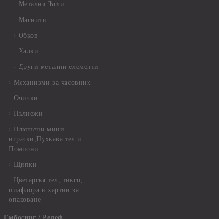
Метални Ъгли
Магнити
Обков
Халки
Други метални елементи
Механизми за часовник
Очички
Пълнежи
Плюшени мини
играчки,Пухкава тел и
Помпони
Щипки
Цветарска тел, тиксо,
пиафлора и хартии за
опаковане
Ембосинг / Релеф