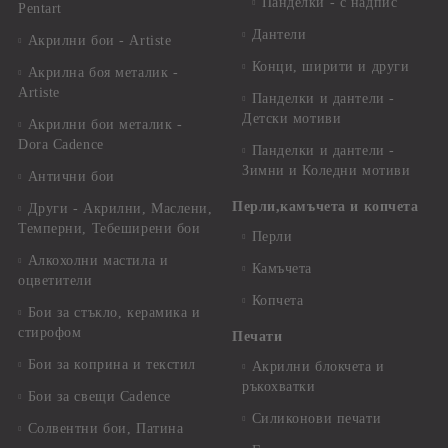
Панделки - с надпис
Pentart
Дантели
Акрилни бои - Artiste
Конци, ширити и други
Акрилна боя металик -
Artiste
Панделки и дантели -
Детски мотиви
Акрилни бои металик -
Dora Cadence
Панделки и дантели -
Зимни и Коледни мотиви
Антични бои
Перли,камъчета и копчета
Други - Акрилни, Маслени,
Темперни, Тебеширени бои
Перли
Алкохолни мастила и
Камъчета
оцветители
Копчета
Бои за стъкло, керамика и
стирофом
Печати
Бои за коприна и текстил
Акрилни блокчета и
ръкохватки
Бои за свещи Cadence
Силиконови печати
Солвентни бои, Патина