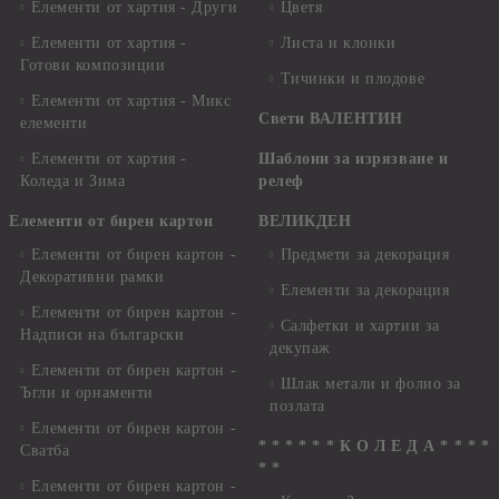
Елементи от хартия - Други
Цветя
Елементи от хартия -
Листа и клонки
Готови композиции
Тичинки и плодове
Елементи от хартия - Микс
Свети ВАЛЕНТИН
елементи
Елементи от хартия -
Шаблони за изрязване и
Коледа и Зима
релеф
Елементи от бирен картон
ВЕЛИКДЕН
Елементи от бирен картон -
Предмети за декорация
Декоративни рамки
Елементи за декорация
Елементи от бирен картон -
Салфетки и хартии за
Надписи на български
декупаж
Елементи от бирен картон -
Шлак метали и фолио за
Ъгли и орнаменти
позлата
Елементи от бирен картон -
* * * * * * К О Л Е Д А * * * *
Сватба
* *
Елементи от бирен картон -