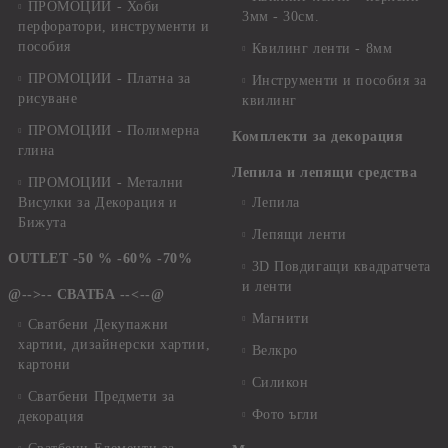
ПРОМОЦИИ - Хоби
3мм - 30см.
перфоратори, инструменти и
пособия
Квилинг ленти - 8мм
ПРОМОЦИИ - Платна за
Инструменти и пособия за
рисуване
квилинг
ПРОМОЦИИ - Полимерна
Комплекти за декорация
глина
Лепила и лепящи средства
ПРОМОЦИИ - Метални
Висулки за Декорация и
Лепила
Бижута
Лепящи ленти
OUTLET -50 % -60% -70%
3D Повдигащи квадратчета
и ленти
@-->-- СВАТБА --<--@
Магнити
Сватбени Декупажни
хартии, дизайнерски хартии,
Велкро
картони
Силикон
Сватбени Предмети за
Фото ъгли
декорация