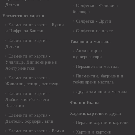
Детски
Салфетки - Фонове и
бордюри
Елементи от хартия
Салфетки - Други
Елементи от хартия - Букви
и Цифри за Банери
Салфетки на пакет
Елементи от хартия -
Тампони и мастила
Детски
Апликатори и
Елементи от хартия -
пулверизатори
Училище, Дипломиране и
Перманентни мастила
Абитуриентски
Пигментни, багрилни и
Елементи от хартия -
тебеширени мастила
Животни, птици, пеперуди
Други тампони и мастила
Елементи от хартия -
Любов, Сватба, Свети
Филц и Вълна
Валентин
Хартии,картони и други
Елементи от хартия -
Дантели, бордюри, ъгли
Перлени хартии и картони
Елементи от хартия - Рамки
Хартии и картони