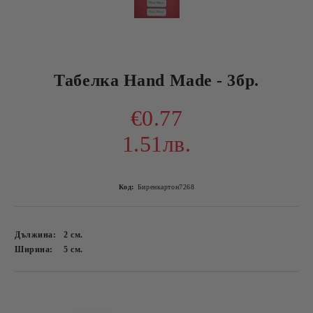
Табелка Hand Made - 3бр.
€0.77
1.51лв.
Код:
Биренкартон7268
Дължина:
2
см.
Ширина:
5
см.
Добави в желани