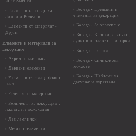
инструменти
Коледа - Предмети и
Елементи от шперплат -
елементи за декорация
Зимни и Коледни
Коледа - За опаковане
Елементи от шперплат -
Други
Коледа - Kлонки, елхички,
сушени плодове и шишарки
Елементи и материали за
декорация
Коледа - Печати
Акрил и пластмаса
Коледа - Силиконови
молдове
Дървени елементи
Коледа - Шаблони за
Елементи от филц, фоам и
декупаж и изрязване
плат
Естествени материали
Комплекти за декорации с
надписи и пожелания
Лед лампички
Метални елементи