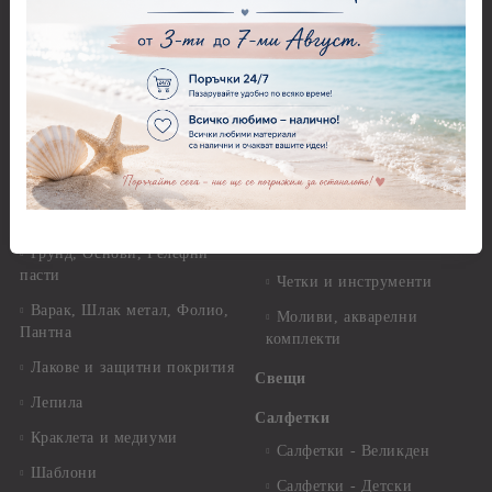
А4 - Itd. Collection - 25-30
Перфоратори - Животни
гр.
Перфоратори - Коледни и
Фина оризова декупажна
Зимни
хартия Stamperia - 21 х
29.см. - 28гр.
Рисуване
Декупажна хартия - Други
Грунд и почистващи
разтвори
Антични пасти
Платна за рисуване
Вакс пасти
Стативи и поставки
Грунд, Основи, Релефни
пасти
Четки и инструменти
Варак, Шлак метал, Фолио,
Моливи, акварелни
Пантна
комплекти
Лакове и защитни покрития
Свещи
Лепила
Салфетки
Краклета и медиуми
Салфетки - Великден
Шаблони
Салфетки - Детски