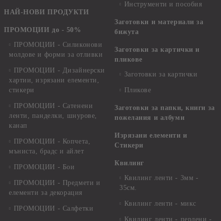
Инструменти и пособия
НАЙ-НОВИ ПРОДУКТИ
Заготовки и материали за
ПРОМОЦИИ до - 50%
бижута
ПРОМОЦИИ - Силиконови
Заготовки за картички и
молдове и форми за отливки
пликове
ПРОМОЦИИ - Дизайнерски
Заготовки за картички
хартии, изрязани елементи,
стикери
Пликове
ПРОМОЦИИ - Сатенени
Заготовки за папки, книги за
ленти, панделки, шнурове,
пожелания и албуми
канап
Изрязани елементи и
ПРОМОЦИИ - Копчета,
Стикери
мъниста, брадс и айлет
Квилинг
ПРОМОЦИИ - Бои
Квилинг ленти - 3мм -
ПРОМОЦИИ - Предмети и
35см.
елементи за декорация
Квилинг ленти - микс
ПРОМОЦИИ - Салфетки
Квилинг ленти - перлени -