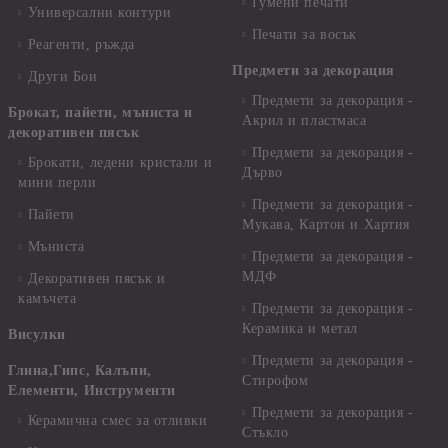
Гумени печати
Универсални контури
Печати за восък
Реагенти, ръжда
Предмети за декорация
Други Бои
Предмети за декорация -
Брокат, пайети, мъниста и
Акрил и пластмаса
декоративен пясък
Предмети за декорация -
Брокати, ледени кристали и
Дърво
мини перли
Предмети за декорация -
Пайети
Мукава, Картон и Хартия
Мъниста
Предмети за декорация -
МДФ
Декоративен пясък и
камъчета
Предмети за декорация -
Керамика и метал
Висулки
Предмети за декорация -
Глина,Гипс, Калъпи,
Стирофом
Елементи, Инструменти
Предмети за декорация -
Керамична смес за отливки
Стъкло