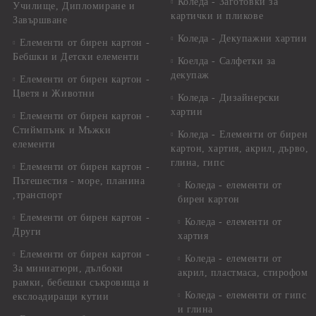
Коледа - Заготовки за
Училище, Дипломиране и
картички и пликове
Завършване
Коледа - Декупажни хартии
Елементи от бирен картон -
Бебшки и Детски елементи
Коелда - Салфетки за
декупаж
Елементи от бирен картон -
Цветя и Животни
Коледа - Дизайнерски
хартии
Елементи от бирен картон -
Стиймпънк и Мъжки
Коледа - Eлементи от бирен
елементи
картон, хартия, акрил, дърво,
глина, гипс
Елементи от бирен картон -
Пътешестия - море, планина
Коледа - елементи от
,транспорт
бирен картон
Елементи от бирен картон -
Коледа - елементи от
Други
хартия
Елементи от бирен картон -
Коледа - елементи от
За миниатюри, дълбоки
акрил, пластмаса, стирофом
рамки, бебешки съкровища и
Коледа - елементи от гипс
екслоадиращи кутии
и глина