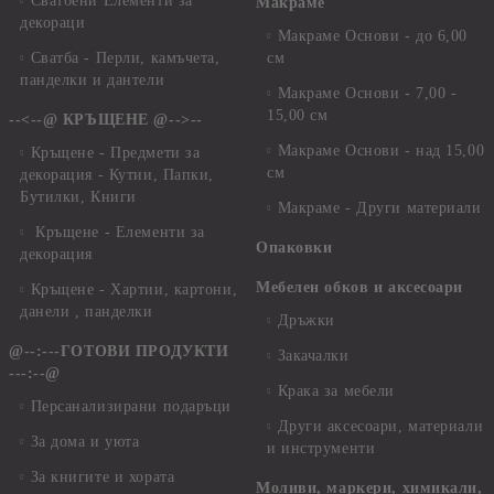
Сватбени Елементи за
Макраме
декораци
Макраме Основи - до 6,00
Сватба - Перли, камъчета,
см
панделки и дантели
Макраме Основи - 7,00 -
15,00 см
--<--@ КРЪЩЕНЕ @-->--
Макраме Основи - над 15,00
Кръщене - Предмети за
см
декорация - Кутии, Папки,
Бутилки, Книги
Макраме - Други материали
Кръщене - Елементи за
Опаковки
декорация
Мебелен обков и аксесоари
Кръщене - Хартии, картони,
данели , панделки
Дръжки
@--:---ГОТОВИ ПРОДУКТИ
Закачалки
---:--@
Крака за мебели
Персанализирани подаръци
Други аксесоари, материали
За дома и уюта
и инструменти
За книгите и хората
Моливи, маркери, химикали,