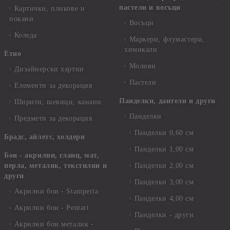
пастели и восъци
Картички, пликове и
покани
Восъци
Коледа
Маркери, флумастери,
химикали
Етно
Моливи
Дизайнерски хартии
Пастели
Елементи за декорация
Панделки, дантели и други
Ширити, шевици, канапи
Панделки
Предмети за декорация
Панделки 0,60 см
Брадс, айлетс, холдери
Панделки 1,00 см
Бои - акрилни, гланц, мат,
перла, металик, текстилни и
Панделки 2,00 см
други
Панделки 3,00 см
Акрилни бои - Stamperia
Панделки 4,00 см
Акрилни бои - Pentart
Панделки - други
Акрилни бои металик -