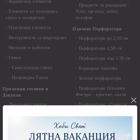
Керамични елементи
Предмети за декорация -
Елементи от полимерна
Плат, органза, зебло,
глина и полирезин
целофан
Пластични елементи
Пънчове Перфоратори
Инструменти за моделиране
Перфоратори до 2,50 см
Молдове и шаблони
Перфоратори 2,50 см
Глина
Перфоратори над 2,50 см
Самосъхнеща глина
Бордюрни пънчове
Полимерна Глина
Ъглови перфоратори
Перфоратори Основни
Приложни техники и
Фигури - кръгове, овали
Декупаж
Декупажна хартия
Перфоратори - Сърца и
звезди
Оризова декупажна
хартия А4 - Alchemy of Art -
Перфоратори - Цветя, листа
25-30 гр.
и клонки
Оризова декупажна хартия
Перфоратори - Детски