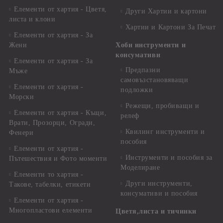
Елементи от хартия - Цветя,
Други Хартии и картони
листа и клони
Хартии и Картони За Печат
Елементи от хартия - За
Жени
Хоби инструменти и
консумативи
Елементи от хартия - За
Предпазни
Мъже
самовъзстановяващи
Елементи от хартия -
подложки
Морски
Режещи, пробиващи и
Елементи от хартия - Къщи,
релеф
Врати, Прозорци, Огради,
Квилинг инструменти и
Фенери
пособия
Елементи от хартия -
Инструменти и пособия за
Пътешествия и Фото моменти
Моделиране
Елементи то хартия -
Други инструменти,
Такове, табелки, етикети
консумативи и пособия
Елементи от хартия -
Многопластови елементи
Цветя,листа и тичинки