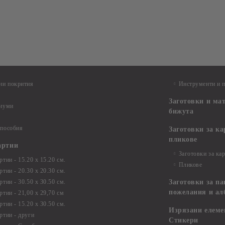
ни покрития
Инструменти и 
Заготовки и ма
диуми
бижута
 пособия
Заготовки за к
пликове
артии
Заготовки за ка
тии - 15.20 х 15.20 см.
Пликове
тии - 20.30 х 20.30 см.
тии - 30.50 х 30.50 см.
Заготовки за па
пожелания и ал
ртии - 21,00 х 29,70 см
тии - 15.20 x 30.50 см.
Изрязани елеме
ртии - други
Стикери