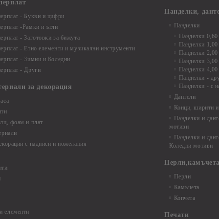
перплат
Панделки, дант
ерплат - Букви и цифри
Панделки
ерплат -Рамки и ъгли
Панделки 0,60
ерплат - Заготовки за бижута
Панделки 1,00
ерплат - Етно елементи и музикални инструменти
Панделки 2,00
ерплат - Зимни и Коледни
Панделки 3,00
Панделки 4,00
ерплат - Други
Панделки - др
Панделки - с н
териали за декорация
Дантели
аса
Конци, ширити и
нти
Панделки и дант
лц, фоам и плат
мотиви
ериали
Панделки и дант
екорации с надписи и пожелания
Коледни мотиви
Перли,камъчета
нти
Перли
и
Камъчета
Копчета
и елементи
Печати