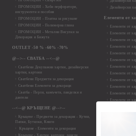
ПРОМОЦИИ - Салфетки
Дизайнерски ха
ПРОМОЦИИ - Хоби перфоратори,
Дизайнерски ха
инструменти и пособия
Елементи от х
ПРОМОЦИИ - Платна за рисуване
ПРОМОЦИИ - Полимерна глина
Елементи от ха
ПРОМОЦИИ - Метални Висулки за
Елементи от ха
Декорация и Бижута
Елементи от ха
Елементи от ха
OUTLET -50 % -60% -70%
Елементи от ха
@-->-- СВАТБА --<--@
Елементи от ха
Елементи от ха
Сватбени Декупажни хартии, дизайнерски
хартии, картони
Елементи от ха
Сватбени Предмети за декорация
Елементи от ха
Сватбени Елементи за декораци
Елементи от ха
Сватба - Перли, камъчета, панделки и
Елементи от ха
дантели
Елементи от ха
Елементи от ха
--<--@ КРЪЩЕНЕ @-->--
Елементи то хар
Кръщене - Предмети за декорация - Кутии,
Елементи от ха
Папки, Бутилки, Книги
Елементи от ха
Кръщене - Елементи за декорация
Елементи от ха
Кръщене - Хартии, картони, данели ,