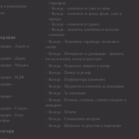
стирофом
а и ръкохватки
Коледа - елементи от гипс и глина
ати
Коледа - елементи от филц, фоам, плат и
прежда
Коледа - елементи от дърво
Коледа - звънчета, камбанки и метални
елементи
корация
Коледа - Лампички, гирлянди, пълнежи и
орация - Акрил и
свещи
Коледа - Материали за декорация - брокати,
орация - Дърво
восък,мастила, пасти и кристали
орация - Мукава,
Коледа - Панделки, ширити и конци
Коелда - Папки за релеф
корация - МДФ
Коледа - Перфоратори (пънчове)
орация -
Коледа - Предмети и елементи за декорация
Коледа - За опаковане
орация -
Коледа - Kлонки, елхички, сушени плодове и
шишарки
орация - Стъкло
Коледа - Печати
орация - Плат,
Коледа - Силиконови молдове
елофан
Коледа - Шаблони за декупаж и изрязване
ратори