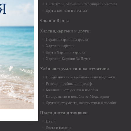
Пигментни, багрилни и тебеширени мастила
Други тампони и мастила
- до 6,00 см
- 7,00 - 15,00 см
Филц и Вълна
- над 15,00 см
и материали
Хартии,картони и други
Перлени хартии и картони
Хартии и картони
и аксесоари
Други Хартии и картони
Хартии и Картони За Печат
Хоби инструменти и консумативи
Предпазни самовъзстановяващи подложки
, материали и
Режещи, пробиващи и релеф
Квилинг инструменти и пособия
и, химикали,
Инструменти и пособия за Моделиране
ци
Други инструменти, консумативи и пособия
Цветя,листа и тичинки
стери, химикали
Цветя
Листа и клонки