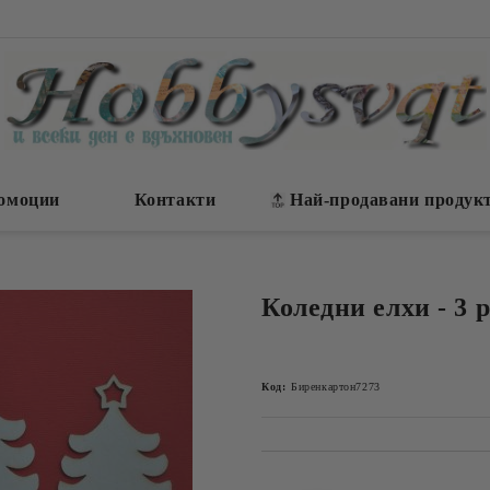
омоции
Контакти
Най-продавани продук
Коледни елхи - 3 
Код:
Биренкартон7273
Добави в желани