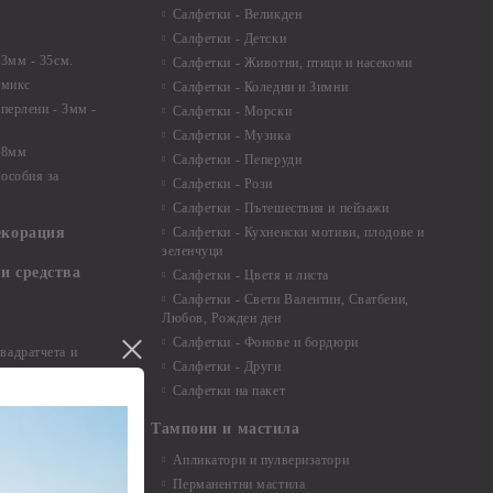
Салфетки - Великден
Салфетки - Детски
 3мм - 35см.
Салфетки - Животни, птици и насекоми
 микс
Салфетки - Коледни и Зимни
 перлени - 3мм -
Салфетки - Морски
Салфетки - Музика
 8мм
Салфетки - Пеперуди
особия за
Салфетки - Рози
Салфетки - Пътешествия и пейзажи
екорация
Салфетки - Кухненски мотиви, плодове и
зеленчуци
и средства
Салфетки - Цветя и листа
Салфетки - Свети Валентин, Сватбени,
Любов, Рожден ден
Салфетки - Фонове и бордюри
вадратчета и
Салфетки - Други
Салфетки на пакет
Тампони и мастила
Апликатори и пулверизатори
Перманентни мастила