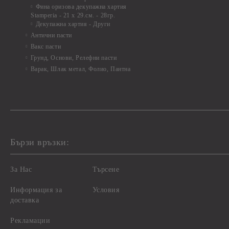
Фина оризова декупажна хартия
Stamperia - 21 х 29.см. - 28гр.
Декупажна хартия - Други
Антични пасти
Вакс пасти
Грунд, Основи, Релефни пасти
Варак, Шлак метал, Фолио, Пантна
Бързи връзки:
За Нас
Търсене
Информация за
Условия
доставка
Рекламации