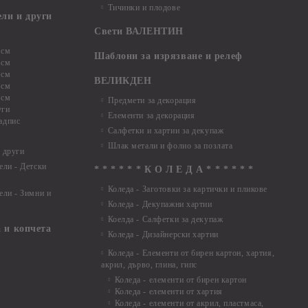
Тичинки и плодове
ели и други
Свети ВАЛЕНТИН
 см
Шаблони за изрязване и релеф
 см
 см
ВЕЛИКДЕН
 см
 см
Предмети за декорация
уги
Елементи за декорация
адпис
Салфетки и хартии за декупаж
Шлак метали и фолио за позлата
 други
ели - Детски
* * * * * * К О Л Е Д А * * * * * *
Коледа - Заготовки за картички и пликове
ели - Зимни и
Коледа - Декупажни хартии
Коелда - Салфетки за декупаж
 и копчета
Коледа - Дизайнерски хартии
Коледа - Eлементи от бирен картон, хартия,
акрил, дърво, глина, гипс
Коледа - елементи от бирен картон
Коледа - елементи от хартия
Коледа - елементи от акрил, пластмаса,