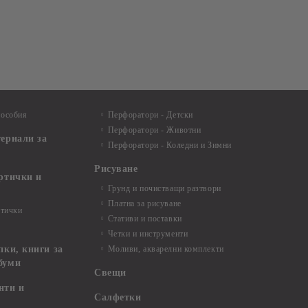
пособия
Перфоратори - Детски
Перфоратори - Животни
териали за
Перфоратори - Коледни и Зимни
Рисуване
артички и
Грунд и почистващи разтвори
Платна за рисуване
ртички
Стативи и поставки
Четки и инструменти
пки, книги за
Моливи, акварелни комплекти
буми
Свещи
нти и
Салфетки