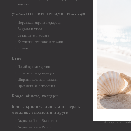
Елементи от ха
панделки
Елементи от ха
@--:---ГОТОВИ ПРОДУКТИ ---:--@
Елементи от б
Персанализирани подаръци
Елементи от би
За дома и уюта
Елементи от би
За книгите и хората
Елементи от би
Картички, пликове и покани
Елементи от би
Коледа
Елементи от би
Етно
Елементи от би
Дизайнерски хартии
Елементи от би
Елементи за декорация
Елементи от би
Ширити, шевици, канапи
Елементи от би
Предмети за декорация
Елементи от би
Елементи от би
Брадс, айлетс, холдери
съкровища и екс
Елементи от би
Бои - акрилни, гланц, мат, перла,
Елементи от би
металик, текстилни и други
Елементи от би
Акрилни бои - Stamperia
3D картички, ал
Акрилни бои - Pentart