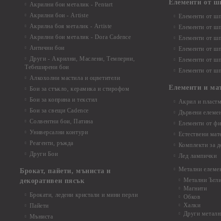
Елементи от ш
Акрилни бои металик - Pentart
Акрилни бои - Artiste
Елементи от шп
Акрилна боя металик - Artiste
Елементи от шп
Акрилни бои металик - Dora Cadence
Елементи от шп
Антични бои
Елементи от шп
Други - Акрилни, Маслени, Темперни,
Елементи от шп
Тебеширени бои
Елементи от шп
Алкохолни мастила и оцветители
Елементи и ма
Бои за стъкло, керамика и стирофом
Бои за коприна и текстил
Акрил и пластм
Бои за свещи Cadence
Дървени елеме
Солвентни бои, Патина
Елементи от фи
Универсални контури
Естествени мат
Реагенти, ръжда
Комплекти за д
Други Бои
Лед лампички
Метални елеме
Брокат, пайети, мъниста и
Метални Ъгл
декоративен пясък
Магнити
Брокати, ледени кристали и мини перли
Обков
Халки
Пайети
Други металн
Мъниста