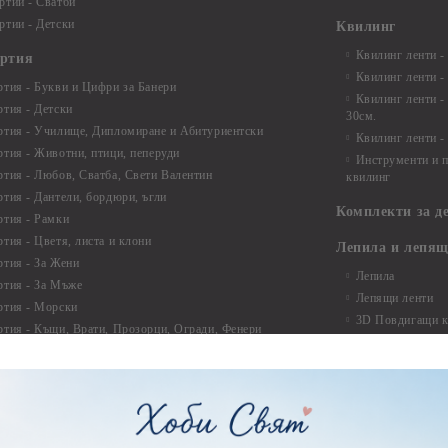
ртии - Сватби
ртии - Детски
Квилинг
Квилинг ленти -
артия
Квилинг ленти -
ртия - Букви и Цифри за Банери
Квилинг ленти -
ртия - Детски
30см.
ртия - Училище, Дипломиране и Абитуриентски
Квилинг ленти -
ртия - Животни, птици, пеперуди
Инструменти и п
ртия - Любов, Сватба, Свети Валентин
квилинг
ртия - Дантели, бордюри, ъгли
Комплекти за д
ртия - Рамки
ртия - Цветя, листа и клони
Лепила и лепящ
ртия - За Жени
Лепила
ртия - За Мъже
Лепящи ленти
ртия - Морски
3D Повдигащи к
ртия - Къщи, Врати, Прозорци, Огради, Фенери
ленти
ртия - Пътешествия и Фото моменти
Магнити
тия - Такове, табелки, етикети
Велкро
ртия - Многопластови елементи
Силикон
ртия - Други
Фото ъгли
ртия - Готови композиции