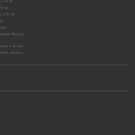
2,50 см
50 см
 2,50 см
ве
тори
новни Фигури -
ърца и звезди
ветя, листа и