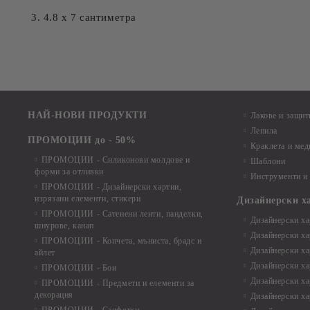
3. 4.8 х 7 сантиметра
НАЙ-НОВИ ПРОДУКТИ
Лакове и защит
Лепила
ПРОМОЦИИ до - 50%
Краклета и ме
ПРОМОЦИИ - Силиконови молдове и
Шаблони
форми за отливки
Инструменти и
ПРОМОЦИИ - Дизайнерски хартии,
изрязани елементи, стикери
Дизайнерски х
ПРОМОЦИИ - Сатенени ленти, панделки,
Дизайнерски хар
шнурове, канап
Дизайнерски хар
ПРОМОЦИИ - Копчета, мъниста, брадс и
Дизайнерски хар
айлет
Дизайнерски ха
ПРОМОЦИИ - Бои
Дизайнерски хар
ПРОМОЦИИ - Предмети и елементи за
декорация
Дизайнерски ха