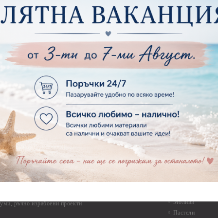
Макраме
ртия - Микс елементи
ртия - Коледа и Зима
Макраме Основи 
Макраме Основи 
ирен картон
Макраме Основи 
рен картон - Декоративни рамки
Макраме - Друг
рен картон - Надписи на български
Опаковки
рен картон - Ъгли и орнаменти
рен картон - Сватба
Мебелен обков 
рен картон - Училище, Дипломиране и Завършване
Дръжки
рен картон - Бебшки и Детски елементи
Закачалки
рен картон - Цветя и Животни
Крака за мебели
рен картон - Стиймпънк и Мъжки елементи
Други аксесоари
рен картон - Пътешестия - море, планина ,транспорт
инструменти
рен картон - Други
рен картон - За миниатюри, дълбоки рамки, бебешки
Моливи, маркер
лоадиращи кутии
пастели и восъ
рен картон - Коледа и Зима
Восъци
рен картон - Тематични комплекти
Маркери, флума
рен картон - Шейкър заготовки от бирен картон за
Моливи
буми, ръчно израбоени проекти
Пастели