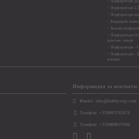
Перфоратори до 
Перфоратори 2,
Перфоратори над
Бордюрни пънчо
Ъглови перфора
Перфоратори Ос
кръгове, овали
Перфоратори - С
Перфоратори - Ц
клонки
Информация за контакти:
Имейл:
info@hobbysvqt.com
Телефон:
+359893782676
Телефон:
+359888837004