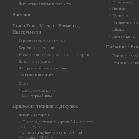
Механизми за 
Декоративен пясък и камъчета
Очички
Висулки
Пълнежи
Плюшени мини 
Глина,Гипс, Калъпи, Елементи,
Щипки
Инструменти
Цветарска тел,
Керамична смес за отливки
Ембосинг / Рел
Керамични елементи
Елементи от полимерна глина и полирезин
Папки за релеф
Пластични елементи
Пудри и мастил
Инструменти за моделиране
Молдове и шаблони
Глина
Самосъхнеща глина
Полимерна Глина
Приложни техники и Декупаж
Декупажна хартия
Оризова декупажна хартия А4 - Alchemy
of Art - 25-30 гр.
Оризова декупажна хартия А4 - Itd.
Collection - 25-30 гр.