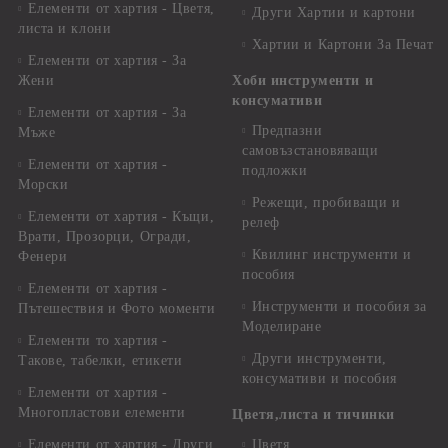
Елементи от хартия - Цветя,
Други Хартии и картони
листа и клони
Хартии и Картони За Печат
Елементи от хартия - За
Жени
Хоби инструменти и
консумативи
Елементи от хартия - За
Предпазни
Мъже
самовъзстановяващи
Елементи от хартия -
подложки
Морски
Режещи, пробиващи и
Елементи от хартия - Къщи,
релеф
Врати, Прозорци, Огради,
Квилинг инструменти и
Фенери
пособия
Елементи от хартия -
Инструменти и пособия за
Пътешествия и Фото моменти
Моделиране
Елементи то хартия -
Други инструменти,
Такове, табелки, етикети
консумативи и пособия
Елементи от хартия -
Многопластови елементи
Цветя,листа и тичинки
Елементи от хартия - Други
Цветя