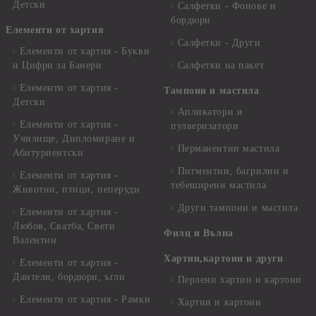
Детски
Салфетки - Фонове и
бордюри
Елементи от хартия
Салфетки - Други
Елементи от хартия - Букви
и Цифри за Банери
Салфетки на пакет
Елементи от хартия -
Тампони и мастила
Детски
Апликатори и
Елементи от хартия -
пулверизатори
Училище, Дипломиране и
Перманентни мастила
Абитуриентски
Пигментни, багрилни и
Елементи от хартия -
тебеширени мастила
Животни, птици, пеперуди
Други тампони и мастила
Елементи от хартия -
Любов, Сватба, Свети
Филц и Вълна
Валентин
Хартии,картони и други
Елементи от хартия -
Дантели, бордюри, ъгли
Перлени хартии и картони
Елементи от хартия - Рамки
Хартии и картони