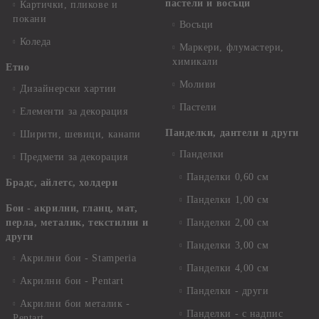
пастели и восъци
Картички, пликове и
покани
Восъци
Коледа
Маркери, флумастери,
химикали
Етно
Моливи
Дизайнерски хартии
Пастели
Елементи за декорация
Панделки, дантели и други
Ширити, шевици, канапи
Панделки
Предмети за декорация
Панделки 0,60 см
Брадс, айлетс, холдери
Панделки 1,00 см
Бои - акрилни, гланц, мат,
перла, металик, текстилни и
Панделки 2,00 см
други
Панделки 3,00 см
Акрилни бои - Stamperia
Панделки 4,00 см
Акрилни бои - Pentart
Панделки - други
Акрилни бои металик -
Панделки - с надпис
Pentart