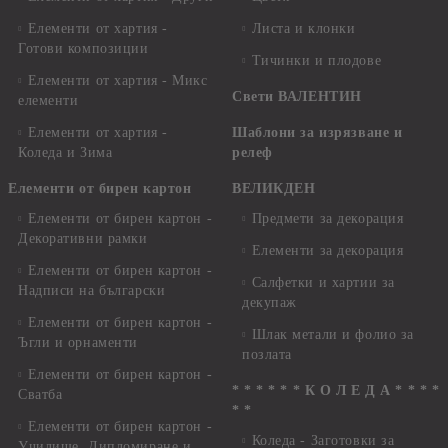
Елементи от хартия -
Листа и клонки
Готови композиции
Тичинки и плодове
Елементи от хартия - Микс
Свети ВАЛЕНТИН
елементи
Елементи от хартия -
Шаблони за изрязване и
Коледа и Зима
релеф
Елементи от бирен картон
ВЕЛИКДЕН
Елементи от бирен картон -
Предмети за декорация
Декоративни рамки
Елементи за декорация
Елементи от бирен картон -
Салфетки и хартии за
Надписи на български
декупаж
Елементи от бирен картон -
Шлак метали и фолио за
Ъгли и орнаменти
позлата
Елементи от бирен картон -
* * * * * * К О Л Е Д А * * * *
Сватба
* *
Елементи от бирен картон -
Коледа - Заготовки за
Училище, Дипломиране и