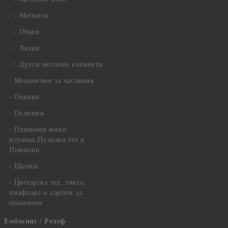
Магнити
Обков
Халки
Други метални елементи
Механизми за часовник
Очички
Пълнежи
Плюшени мини
играчки,Пухкава тел и
Помпони
Щипки
Цветарска тел, тиксо,
пиафлора и хартии за
опаковане
Ембосинг / Релеф