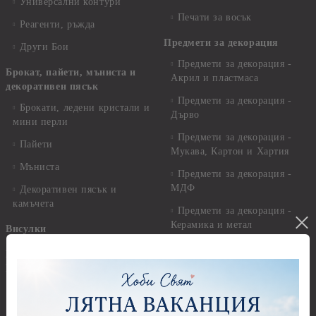
Универсални контури
Печати за восък
Реагенти, ръжда
Предмети за декорация
Други Бои
Предмети за декорация -
Брокат, пайети, мъниста и
Акрил и пластмаса
декоративен пясък
Предмети за декорация -
Брокати, ледени кристали и
Дърво
мини перли
Предмети за декорация -
Пайети
Мукава, Картон и Хартия
Мъниста
Предмети за декорация -
МДФ
Декоративен пясък и
камъчета
Предмети за декорация -
Керамика и метал
Висулки
Предмети за декорация -
Глина,Гипс, Калъпи,
Стирофом
Елементи, Инструменти
Предмети за декорация -
Керамична смес за отливки
Стъкло
Керамични елементи