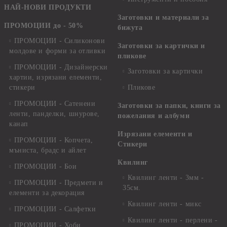
НАЙ-НОВИ ПРОДУКТИ
Заготовки и материали за
ПРОМОЦИИ до - 50%
бижута
ПРОМОЦИИ - Силиконови
Заготовки за картички и
молдове и форми за отливки
пликове
ПРОМОЦИИ - Дизайнерски
Заготовки за картички
хартии, изрязани елементи,
стикери
Пликове
ПРОМОЦИИ - Сатенени
Заготовки за папки, книги за
ленти, панделки, шнурове,
пожелания и албуми
канап
Изрязани елементи и
ПРОМОЦИИ - Копчета,
Стикери
мъниста, брадс и айлет
Квилинг
ПРОМОЦИИ - Бои
Квилинг ленти - 3мм -
ПРОМОЦИИ - Предмети и
35см.
елементи за декорация
Квилинг ленти - микс
ПРОМОЦИИ - Салфетки
Квилинг ленти - перлени -
ПРОМОЦИИ - Хоби