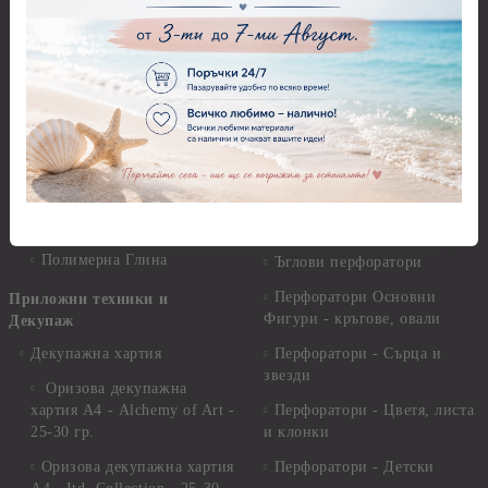
Предмети за декорация -
Елементи от полимерна
Плат, органза, зебло,
глина и полирезин
целофан
Пластични елементи
Пънчове Перфоратори
Инструменти за моделиране
Перфоратори до 2,50 см
Молдове и шаблони
Перфоратори 2,50 см
Глина
Перфоратори над 2,50 см
Самосъхнеща глина
Бордюрни пънчове
Полимерна Глина
Ъглови перфоратори
Перфоратори Основни
Приложни техники и
Фигури - кръгове, овали
Декупаж
Декупажна хартия
Перфоратори - Сърца и
звезди
Оризова декупажна
хартия А4 - Alchemy of Art -
Перфоратори - Цветя, листа
25-30 гр.
и клонки
Оризова декупажна хартия
Перфоратори - Детски