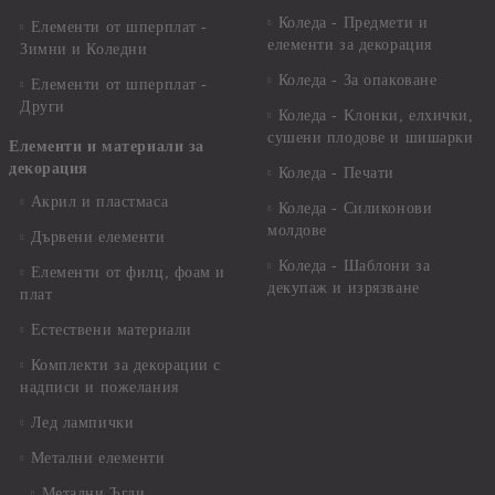
Коледа - Предмети и
Елементи от шперплат -
елементи за декорация
Зимни и Коледни
Коледа - За опаковане
Елементи от шперплат -
Други
Коледа - Kлонки, елхички,
сушени плодове и шишарки
Елементи и материали за
декорация
Коледа - Печати
Акрил и пластмаса
Коледа - Силиконови
молдове
Дървени елементи
Коледа - Шаблони за
Елементи от филц, фоам и
декупаж и изрязване
плат
Естествени материали
Комплекти за декорации с
надписи и пожелания
Лед лампички
Метални елементи
Метални Ъгли