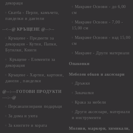
декораци
Макраме Основи - до 6,00
Сватба - Перли, камъчета,
см
панделки и дантели
Макраме Основи - 7,00 -
15,00 см
--<--@ КРЪЩЕНЕ @-->--
Макраме Основи - над 15,00
Кръщене - Предмети за
см
декорация - Кутии, Папки,
Бутилки, Книги
Макраме - Други материали
Кръщене - Елементи за
Опаковки
декорация
Мебелен обков и аксесоари
Кръщене - Хартии, картони,
данели , панделки
Дръжки
@--:---ГОТОВИ ПРОДУКТИ
Закачалки
---:--@
Крака за мебели
Персанализирани подаръци
Други аксесоари, материали
За дома и уюта
и инструменти
За книгите и хората
Моливи, маркери, химикали,