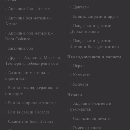
Дантели
Акрилни бои - Artiste
Конци, ширити и други
Акрилна боя металик -
Artiste
Панделки и дантели -
Детски мотиви
Акрилни бои металик -
Dora Cadence
Панделки и дантели -
Зимни и Коледни мотиви
Антични бои
Перли,камъчета и копчета
Други - Акрилни, Маслени,
Темперни, Тебеширени бои
Перли
Алкохолни мастила и
Камъчета
оцветители
Копчета
Бои за стъкло, керамика и
стирофом
Печати
Бои за коприна и текстил
Акрилни блокчета и
ръкохватки
Бои за свещи Cadence
Силиконови печати
Солвентни бои, Патина
Гумени печати