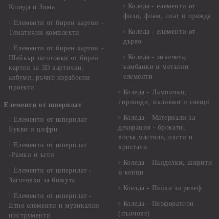
Коледа - елементи от
Коледа и Зима
филц, фоам, плат и прежда
Елементи от бирен картон -
Коледа - елементи от
Тематични комплекти
дърво
Елементи от бирен картон -
Коледа - звънчета,
Шейкър заготовки от бирен
камбанки и метални
картон за 3D картички,
елементи
албуми, ръчно израбоени
проекти
Коледа - Лампички,
гирлянди, пълнежи и свещи
Елементи от шперплат
Коледа - Материали за
Елементи от шперплат -
декорация - брокати,
Букви и цифри
восък,мастила, пасти и
Елементи от шперплат
кристали
-Рамки и ъгли
Коледа - Панделки, ширити
Елементи от шперплат -
и конци
Заготовки за бижута
Коелда - Папки за релеф
Елементи от шперплат -
Коледа - Перфоратори
Етно елементи и музикални
(пънчове)
инструменти