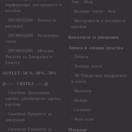
3мм - 30см.
перфоратори, инструменти и
пособия
Квилинг ленти - 8мм
ПРОМОЦИИ - Платна за
Инструменти и пособия за
рисуване
квилинг
ПРОМОЦИИ - Полимерна
Комплекти за декорация
глина
Лепила и лепящи средства
ПРОМОЦИИ - Метални
Висулки за Декорация и
Лепила
Бижута
Лепящи ленти
OUTLET -50 % -60% -70%
3D Повдигащи квадратчета
и ленти
@-->-- СВАТБА --<--@
Магнити
Сватбени Декупажни
хартии, дизайнерски хартии,
Велкро
картони
Силикон
Сватбени Предмети за
Фото ъгли
декорация
Сватбени Елементи за
Макраме