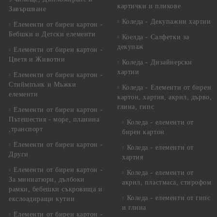
картички и пликове
Завършване
Коледа - Декупажни хартии
Елементи от бирен картон -
Бебшки и Детски елементи
Коелда - Салфетки за
декупаж
Елементи от бирен картон -
Цветя и Животни
Коледа - Дизайнерски
хартии
Елементи от бирен картон -
Стиймпънк и Мъжки
Коледа - Eлементи от бирен
елементи
картон, хартия, акрил, дърво,
глина, гипс
Елементи от бирен картон -
Пътешестия - море, планина
Коледа - елементи от
,транспорт
бирен картон
Елементи от бирен картон -
Коледа - елементи от
Други
хартия
Елементи от бирен картон -
Коледа - елементи от
За миниатюри, дълбоки
акрил, пластмаса, стирофом
рамки, бебешки съкровища и
Коледа - елементи от гипс
екслоадиращи кутии
и глина
Елементи от бирен картон -