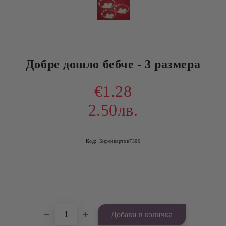
Добре дошло бебче - 3 размера
€1.28
2.50лв.
Код:
Биренкартон7306
Добави в желани