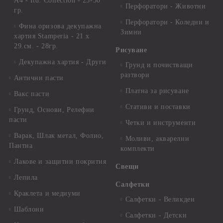
А4 - Itd. Collection - 25-30
Перфоратори - Животни
гр.
Перфоратори - Коледни и
Фина оризова декупажна
Зимни
хартия Stamperia - 21 х
29.см. - 28гр.
Рисуване
Декупажна хартия - Други
Грунд и почистващи
разтвори
Антични пасти
Платна за рисуване
Вакс пасти
Стативи и поставки
Грунд, Основи, Релефни
пасти
Четки и инструменти
Варак, Шлак метал, Фолио,
Моливи, акварелни
Пантна
комплекти
Лакове и защитни покрития
Свещи
Лепила
Салфетки
Краклета и медиуми
Салфетки - Великден
Шаблони
Салфетки - Детски