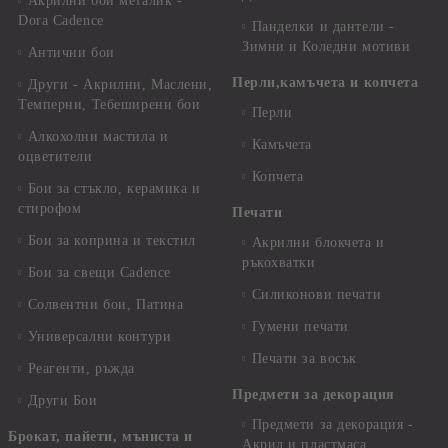
Акрилни бои металик -
Dora Cadence
Панделки и дантели -
Зимни и Коледни мотиви
Антични бои
Перли,камъчета и копчета
Други - Акрилни, Маслени,
Темперни, Тебеширени бои
Перли
Алкохолни мастила и
Камъчета
оцветители
Копчета
Бои за стъкло, керамика и
стирофом
Печати
Бои за коприна и текстил
Акрилни блокчета и
ръкохватки
Бои за свещи Cadence
Силиконови печати
Солвентни бои, Патина
Гумени печати
Универсални контури
Печати за восък
Реагенти, ръжда
Предмети за декорация
Други Бои
Предмети за декорация -
Брокат, пайети, мъниста и
Акрил и пластмаса