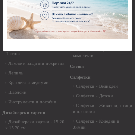
Декупажна хартия - Други
Грунд и почистващи
разтвори
Антични пасти
Платна за рисуване
Вакс пасти
Стативи и поставки
Грунд, Основи, Релефни
пасти
Четки и инструменти
Варак, Шлак метал, Фолио,
Моливи, акварелни
Пантна
комплекти
Лакове и защитни покрития
Свещи
Лепила
Салфетки
Краклета и медиуми
Салфетки - Великден
Шаблони
Салфетки - Детски
Инструменти и пособия
Салфетки - Животни, птици
и насекоми
Дизайнерски хартии
Салфетки - Коледни и
Дизайнерски хартии - 15.20
Зимни
х 15.20 см.