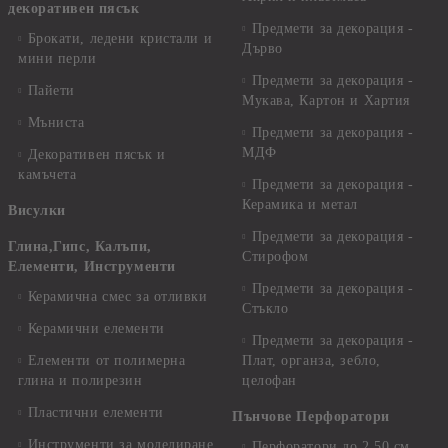
декоративен пясък
Предмети за декорация -
Брокати, ледени кристали и
Дърво
мини перли
Предмети за декорация -
Пайети
Мукава, Картон и Хартия
Мъниста
Предмети за декорация -
МДФ
Декоративен пясък и
камъчета
Предмети за декорация -
Керамика и метал
Висулки
Предмети за декорация -
Глина,Гипс, Калъпи,
Стирофом
Елементи, Инструменти
Предмети за декорация -
Керамична смес за отливки
Стъкло
Керамични елементи
Предмети за декорация -
Елементи от полимерна
Плат, органза, зебло,
глина и полирезин
целофан
Пластични елементи
Пънчове Перфоратори
Инструменти за моделиране
Перфоратори до 2,50 см