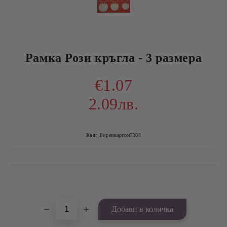
Рамка Рози кръгла - 3 размера
€1.07
2.09лв.
Код:
Биренкартон7308
Добави в желани