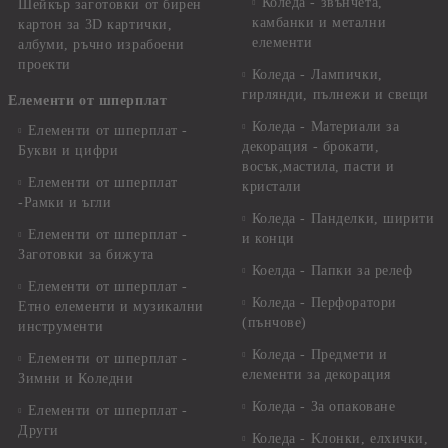
Коледа - звънчета,
Шейкър заготовки от бирен
камбанки и метални
картон за 3D картички,
елементи
албуми, ръчно израбоени
проекти
Коледа - Лампички,
гирлянди, пълнежи и свещи
Елементи от шперплат
Коледа - Материали за
Елементи от шперплат -
декорация - брокати,
Букви и цифри
восък,мастила, пасти и
Елементи от шперплат
кристали
-Рамки и ъгли
Коледа - Панделки, ширити
Елементи от шперплат -
и конци
Заготовки за бижута
Коелда - Папки за релеф
Елементи от шперплат -
Коледа - Перфоратори
Етно елементи и музикални
(пънчове)
инструменти
Коледа - Предмети и
Елементи от шперплат -
елементи за декорация
Зимни и Коледни
Коледа - За опаковане
Елементи от шперплат -
Други
Коледа - Kлонки, елхички,