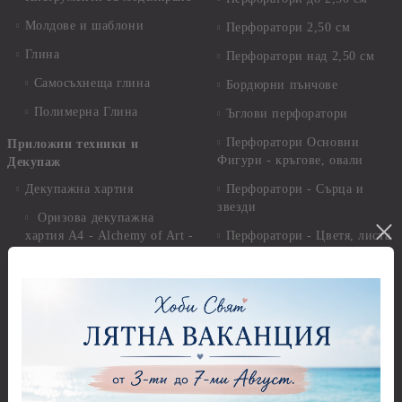
Молдове и шаблони
Перфоратори 2,50 см
Глина
Перфоратори над 2,50 см
Самосъхнеща глина
Бордюрни пънчове
Полимерна Глина
Ъглови перфоратори
Перфоратори Основни
Приложни техники и
Фигури - кръгове, овали
Декупаж
Декупажна хартия
Перфоратори - Сърца и
звезди
Оризова декупажна
хартия А4 - Alchemy of Art -
Перфоратори - Цветя, листа
25-30 гр.
и клонки
Оризова декупажна хартия
Перфоратори - Детски
А4 - Itd. Collection - 25-30
Перфоратори - Животни
гр.
Перфоратори - Коледни и
Фина оризова декупажна
Зимни
хартия Stamperia - 21 х
29.см. - 28гр.
Рисуване