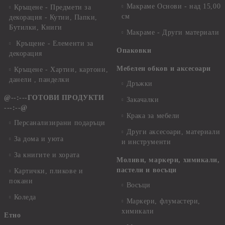
Макраме Основи - над 15,00
Кръщене - Предмети за
см
декорация - Кутии, Папки,
Бутилки, Книги
Макраме - Други материали
Кръщене - Елементи за
Опаковки
декорация
Мебелен обков и аксесоари
Кръщене - Хартии, картони,
данели , панделки
Дръжки
@--:---ГОТОВИ ПРОДУКТИ
Закачалки
---:--@
Крака за мебели
Персанализирани подаръци
Други аксесоари, материали
За дома и уюта
и инструменти
За книгите и хората
Моливи, маркери, химикали,
пастели и восъци
Картички, пликове и
покани
Восъци
Коледа
Маркери, флумастери,
химикали
Етно