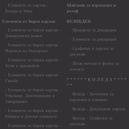
Елементи от хартия -
Шаблони за изрязване и
Коледа и Зима
релеф
Елементи от бирен картон
ВЕЛИКДЕН
Елементи от бирен картон -
Предмети за декорация
Декоративни рамки
Елементи за декорация
Елементи от бирен картон -
Салфетки и хартии за
Надписи на български
декупаж
Елементи от бирен картон -
Шлак метали и фолио за
Ъгли и орнаменти
позлата
Елементи от бирен картон -
* * * * * * К О Л Е Д А * * * *
Сватба
* *
Елементи от бирен картон -
Коледа - Заготовки за
Училище, Дипломиране и
картички и пликове
Завършване
Коледа - Декупажни хартии
Елементи от бирен картон -
Бебшки и Детски елементи
Коелда - Салфетки за
декупаж
Елементи от бирен картон -