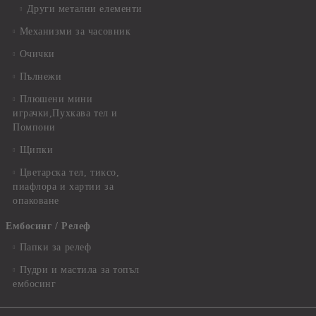
Други метални елементи
Механизми за часовник
Очички
Пълнежи
Плюшени мини
играчки,Пухкава тел и
Помпони
Щипки
Цветарска тел, тиксо,
пиафлора и хартии за
опаковане
Ембосинг / Релеф
Папки за релеф
Пудри и мастила за топъл
ембосинг