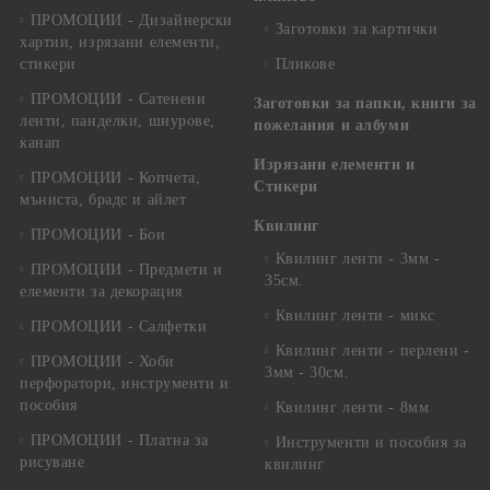
ПРОМОЦИИ - Дизайнерски
Заготовки за картички
хартии, изрязани елементи,
стикери
Пликове
ПРОМОЦИИ - Сатенени
Заготовки за папки, книги за
ленти, панделки, шнурове,
пожелания и албуми
канап
Изрязани елементи и
ПРОМОЦИИ - Копчета,
Стикери
мъниста, брадс и айлет
Квилинг
ПРОМОЦИИ - Бои
Квилинг ленти - 3мм -
ПРОМОЦИИ - Предмети и
35см.
елементи за декорация
Квилинг ленти - микс
ПРОМОЦИИ - Салфетки
Квилинг ленти - перлени -
ПРОМОЦИИ - Хоби
3мм - 30см.
перфоратори, инструменти и
пособия
Квилинг ленти - 8мм
ПРОМОЦИИ - Платна за
Инструменти и пособия за
рисуване
квилинг