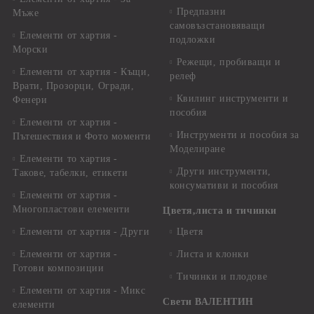
Предпазни
Мъже
самовъзстановяващи
Елементи от хартия -
подложки
Морски
Режещи, пробиващи и
Елементи от хартия - Къщи,
релеф
Врати, Прозорци, Огради,
Квилинг инструменти и
Фенери
пособия
Елементи от хартия -
Инструменти и пособия за
Пътешествия и Фото моменти
Моделиране
Елементи то хартия -
Други инструменти,
Такове, табелки, етикети
консумативи и пособия
Елементи от хартия -
Многопластови елементи
Цветя,листа и тичинки
Елементи от хартия - Други
Цветя
Елементи от хартия -
Листа и клонки
Готови композиции
Тичинки и плодове
Елементи от хартия - Микс
Свети ВАЛЕНТИН
елементи