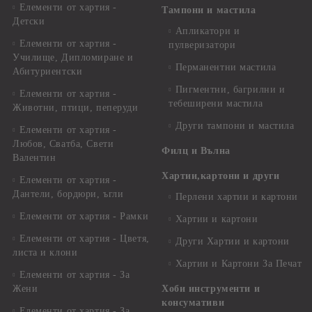
Елементи от хартия -
Тампони и мастила
Детски
Апликатори и
Елементи от хартия -
пулверизатори
Училище, Дипломиране и
Перманентни мастила
Абитуриентски
Пигментни, багрилни и
Елементи от хартия -
тебеширени мастила
Животни, птици, пеперуди
Други тампони и мастила
Елементи от хартия -
Любов, Сватба, Свети
Филц и Вълна
Валентин
Хартии,картони и други
Елементи от хартия -
Дантели, бордюри, ъгли
Перлени хартии и картони
Елементи от хартия - Рамки
Хартии и картони
Елементи от хартия - Цветя,
Други Хартии и картони
листа и клони
Хартии и Картони За Печат
Елементи от хартия - За
Жени
Хоби инструменти и
консумативи
Елементи от хартия - За