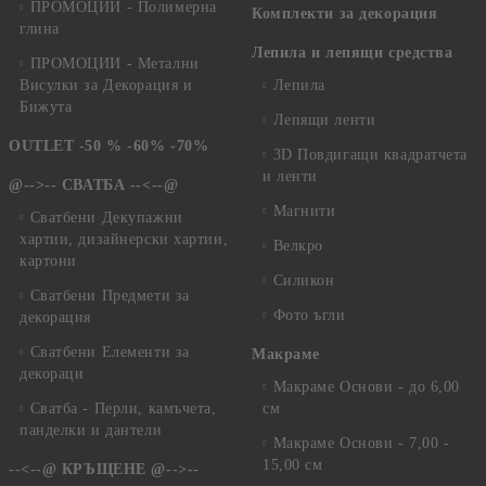
ПРОМОЦИИ - Полимерна
Комплекти за декорация
глина
Лепила и лепящи средства
ПРОМОЦИИ - Метални
Висулки за Декорация и
Лепила
Бижута
Лепящи ленти
OUTLET -50 % -60% -70%
3D Повдигащи квадратчета
и ленти
@-->-- СВАТБА --<--@
Магнити
Сватбени Декупажни
хартии, дизайнерски хартии,
Велкро
картони
Силикон
Сватбени Предмети за
Фото ъгли
декорация
Сватбени Елементи за
Макраме
декораци
Макраме Основи - до 6,00
Сватба - Перли, камъчета,
см
панделки и дантели
Макраме Основи - 7,00 -
15,00 см
--<--@ КРЪЩЕНЕ @-->--