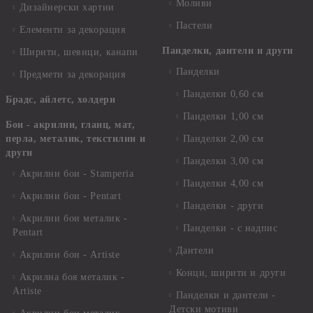
Моливи
Дизайнерски хартии
Пастели
Елементи за декорация
Панделки, дантели и други
Ширити, шевици, канапи
Панделки
Предмети за декорация
Панделки 0,60 см
Брадс, айлетс, холдери
Панделки 1,00 см
Бои - акрилни, гланц, мат,
перла, металик, текстилни и
Панделки 2,00 см
други
Панделки 3,00 см
Акрилни бои - Stamperia
Панделки 4,00 см
Акрилни бои - Pentart
Панделки - други
Акрилни бои металик -
Панделки - с надпис
Pentart
Дантели
Акрилни бои - Artiste
Конци, ширити и други
Акрилна боя металик -
Artiste
Панделки и дантели -
Детски мотиви