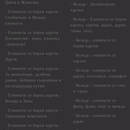
Цветя и Животни
Коледа - Дизайнерски
хартии
Елементи от бирен картон -
Стиймпънк и Мъжки
Коледа - Eлементи от бирен
елементи
картон, хартия, акрил, дърво,
глина, гипс
Елементи от бирен картон -
Пътешестия - море, планина
Коледа - елементи от
,транспорт
бирен картон
Елементи от бирен картон -
Коледа - елементи от
Други
хартия
Елементи от бирен картон -
Коледа - елементи от
За миниатюри, дълбоки
акрил, пластмаса, стирофом
рамки, бебешки съкровища и
Коледа - елементи от гипс
екслоадиращи кутии
и глина
Елементи от бирен картон -
Коледа - елементи от
Коледа и Зима
филц, фоам, плат и прежда
Елементи от бирен картон -
Коледа - елементи от
Тематични комплекти
дърво
Елементи от бирен картон -