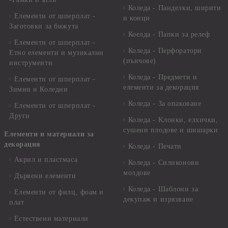
Коледа - Панделки, ширити
Елементи от шперплат -
и конци
Заготовки за бижута
Коелда - Папки за релеф
Елементи от шперплат -
Коледа - Перфоратори
Етно елементи и музикални
(пънчове)
инструменти
Коледа - Предмети и
Елементи от шперплат -
елементи за декорация
Зимни и Коледни
Коледа - За опаковане
Елементи от шперплат -
Други
Коледа - Kлонки, елхички,
сушени плодове и шишарки
Елементи и материали за
декорация
Коледа - Печати
Акрил и пластмаса
Коледа - Силиконови
молдове
Дървени елементи
Коледа - Шаблони за
Елементи от филц, фоам и
декупаж и изрязване
плат
Естествени материали