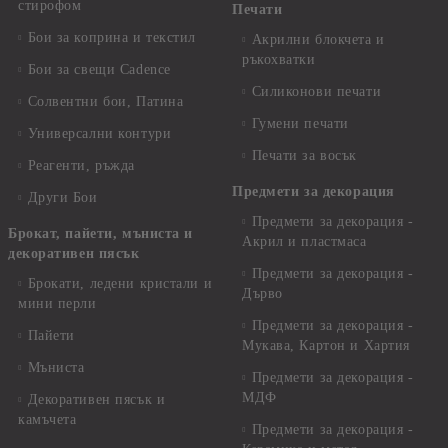
стирофом
Печати
Бои за коприна и текстил
Акрилни блокчета и
ръкохватки
Бои за свещи Cadence
Силиконови печати
Солвентни бои, Патина
Гумени печати
Универсални контури
Печати за восък
Реагенти, ръжда
Предмети за декорация
Други Бои
Предмети за декорация -
Брокат, пайети, мъниста и
Акрил и пластмаса
декоративен пясък
Предмети за декорация -
Брокати, ледени кристали и
Дърво
мини перли
Предмети за декорация -
Пайети
Мукава, Картон и Хартия
Мъниста
Предмети за декорация -
МДФ
Декоративен пясък и
камъчета
Предмети за декорация -