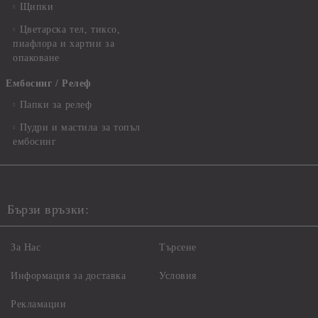
Щипки
Цветарска тел, тиксо,
пиафлора и хартии за
опаковане
Ембосинг / Релеф
Папки за релеф
Пудри и мастила за топъл
ембосинг
Бързи връзки:
За Нас
Търсене
Информация за доставка
Условия
Рекламации