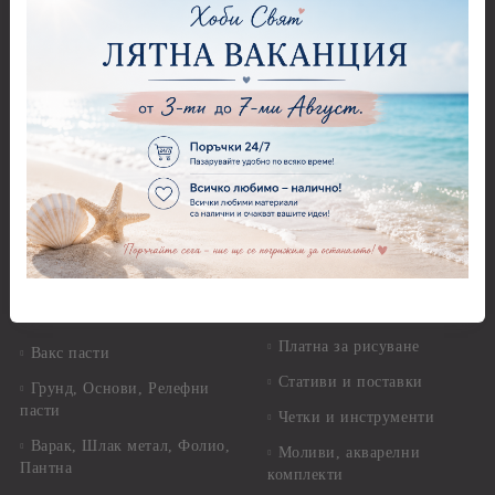
Декупажна хартия
Перфоратори - Сърца и
звезди
Оризова декупажна
хартия А4 - Alchemy of Art -
Перфоратори - Цветя, листа
25-30 гр.
и клонки
Оризова декупажна хартия
Перфоратори - Детски
А4 - Itd. Collection - 25-30
Перфоратори - Животни
гр.
Перфоратори - Коледни и
Фина оризова декупажна
Зимни
хартия Stamperia - 21 х
29.см. - 28гр.
Рисуване
Декупажна хартия - Други
Грунд и почистващи
разтвори
Антични пасти
Платна за рисуване
Вакс пасти
Стативи и поставки
Грунд, Основи, Релефни
пасти
Четки и инструменти
Варак, Шлак метал, Фолио,
Моливи, акварелни
Пантна
комплекти