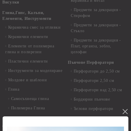
Керамика и метал
Висулки
Предмети за декорация -
Глина,Гипс, Калъпи,
Стирофом
Елементи, Инструменти
Предмети за декорация -
Керамична смес за отливки
Стъкло
Керамични елементи
Предмети за декорация -
Елементи от полимерна
Плат, органза, зебло,
глина и полирезин
целофан
Пластични елементи
Пънчове Перфоратори
Инструменти за моделиране
Перфоратори до 2,50 см
Молдове и шаблони
Перфоратори 2,50 см
Глина
Перфоратори над 2,50 см
Самосъхнеща глина
Бордюрни пънчове
Полимерна Глина
Ъглови перфоратори
Перфоратори Основни
Приложни техники и
Фигури - кръгове, овали
Декупаж