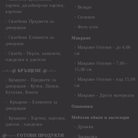
хартии, дизайнерски хартии,
Велкро
картони
Силикон
Сватбени Предмети за
Фото ъгли
декорация
Сватбени Елементи за
Макраме
декораци
Макраме Основи - до 6,00
Сватба - Перли, камъчета,
см
панделки и дантели
Макраме Основи - 7,00 -
15,00 см
--<--@ КРЪЩЕНЕ @-->--
Макраме Основи - над 15,00
Кръщене - Предмети за
см
декорация - Кутии, Папки,
Бутилки, Книги
Макраме - Други материали
Кръщене - Елементи за
Опаковки
декорация
Мебелен обков и аксесоари
Кръщене - Хартии, картони,
данели , панделки
Дръжки
@--:---ГОТОВИ ПРОДУКТИ
Закачалки