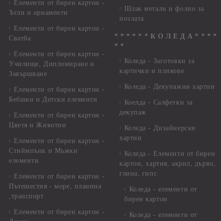
Елементи от бирен картон -
Шлак метали и фолио за
Ъгли и орнаменти
позлата
Елементи от бирен картон -
* * * * * * К О Л Е Д А * * * *
Сватба
* *
Елементи от бирен картон -
Коледа - Заготовки за
Училище, Дипломиране и
картички и пликове
Завършване
Коледа - Декупажни хартии
Елементи от бирен картон -
Бебшки и Детски елементи
Коелда - Салфетки за
декупаж
Елементи от бирен картон -
Цветя и Животни
Коледа - Дизайнерски
хартии
Елементи от бирен картон -
Стиймпънк и Мъжки
Коледа - Eлементи от бирен
елементи
картон, хартия, акрил, дърво,
глина, гипс
Елементи от бирен картон -
Пътешестия - море, планина
Коледа - елементи от
,транспорт
бирен картон
Елементи от бирен картон -
Коледа - елементи от