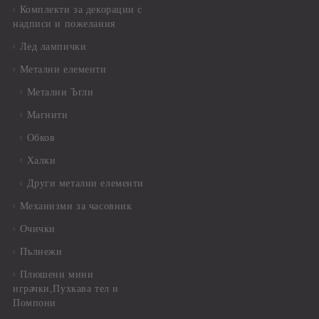
Комплекти за декорации с
надписи и пожелания
Лед лампички
Метални елементи
Метални Ъгли
Магнити
Обков
Халки
Други метални елементи
Механизми за часовник
Очички
Пълнежи
Плюшени мини
играчки,Пухкава тел и
Помпони