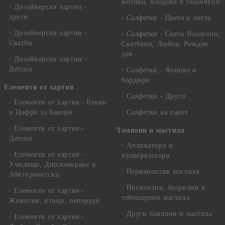
мотиви, плодове и зеленчуци
Дизайнерски хартии -
други
Салфетки - Цветя и листа
Дизайнерски хартии -
Салфетки - Свети Валентин,
Сватби
Сватбени, Любов, Рожден
ден
Дизайнерски хартии -
Детски
Салфетки - Фонове и
бордюри
Елементи от хартия
Салфетки - Други
Елементи от хартия - Букви
и Цифри за Банери
Салфетки на пакет
Елементи от хартия -
Тампони и мастила
Детски
Апликатори и
Елементи от хартия -
пулверизатори
Училище, Дипломиране и
Перманентни мастила
Абитуриентски
Пигментни, багрилни и
Елементи от хартия -
тебеширени мастила
Животни, птици, пеперуди
Други тампони и мастила
Елементи от хартия -