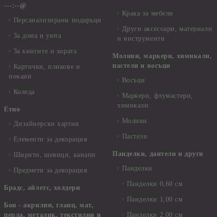
---:--@
Крака за мебели
Персанализирани подаръци
Други аксесоари, материали
За дома и уюта
и инструменти
За книгите и хората
Моливи, маркери, химикали,
пастели и восъци
Картички, пликове и
покани
Восъци
Коледа
Маркери, флумастери,
химикали
Етно
Моливи
Дизайнерски хартии
Пастели
Елементи за декорация
Панделки, дантели и други
Ширити, шевици, канапи
Панделки
Предмети за декорация
Панделки 0,60 см
Брадс, айлетс, холдери
Панделки 1,00 см
Бои - акрилни, гланц, мат,
перла, металик, текстилни и
Панделки 2,00 см