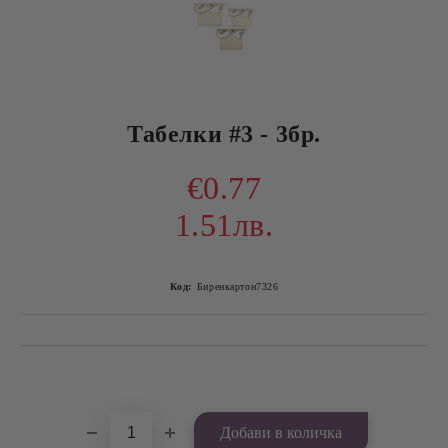
Табелки #3 - 3бр.
€0.77
1.51лв.
Код:
Биренкартон7326
Добави в желани