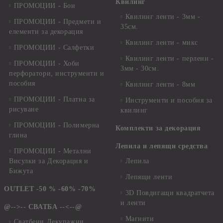
Квилинг
ПРОМОЦИИ - Бои
Квилинг ленти - 3мм -
ПРОМОЦИИ - Предмети и
35см.
елементи за декорация
Квилинг ленти - микс
ПРОМОЦИИ - Салфетки
Квилинг ленти - перлени -
ПРОМОЦИИ - Хоби
3мм - 30см.
перфоратори, инструменти и
пособия
Квилинг ленти - 8мм
ПРОМОЦИИ - Платна за
Инструменти и пособия за
рисуване
квилинг
ПРОМОЦИИ - Полимерна
Комплекти за декорация
глина
Лепила и лепящи средства
ПРОМОЦИИ - Метални
Висулки за Декорация и
Лепила
Бижута
Лепящи ленти
OUTLET -50 % -60% -70%
3D Повдигащи квадратчета
и ленти
@-->-- СВАТБА --<--@
Магнити
Сватбени Декупажни