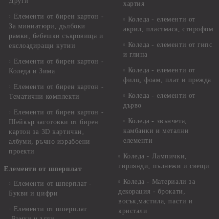
Други
хартия
Елементи от бирен картон -
Коледа - елементи от
За миниатюри, дълбоки
акрил, пластмаса, стирофом
рамки, бебешки съкровища и
Коледа - елементи от гипс
екслоадиращи кутии
и глина
Елементи от бирен картон -
Коледа - елементи от
Коледа и Зима
филц, фоам, плат и прежда
Елементи от бирен картон -
Коледа - елементи от
Тематични комплекти
дърво
Елементи от бирен картон -
Коледа - звънчета,
Шейкър заготовки от бирен
камбанки и метални
картон за 3D картички,
елементи
албуми, ръчно израбоени
проекти
Коледа - Лампички,
гирлянди, пълнежи и свещи
Елементи от шперплат
Коледа - Материали за
Елементи от шперплат -
декорация - брокати,
Букви и цифри
восък,мастила, пасти и
Елементи от шперплат
кристали
-Рамки и ъгли