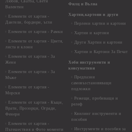
Любов, Сватба, Свети
Филц и Вълна
Валентин
Хартии,картони и други
Елементи от хартия -
Дантели, бордюри, ъгли
Перлени хартии и картони
Елементи от хартия - Рамки
Хартии и картони
Елементи от хартия - Цветя,
Други Хартии и картони
листа и клони
Хартии и Картони За Печат
Елементи от хартия - За
Жени
Хоби инструменти и
консумативи
Елементи от хартия - За
Предпазни
Мъже
самовъзстановяващи
Елементи от хартия -
подложки
Морски
Режещи, пробиващи и
Елементи от хартия - Къщи,
релеф
Врати, Прозорци, Огради,
Квилинг инструменти и
Фенери
пособия
Елементи от хартия -
Инструменти и пособия за
Пътешествия и Фото моменти