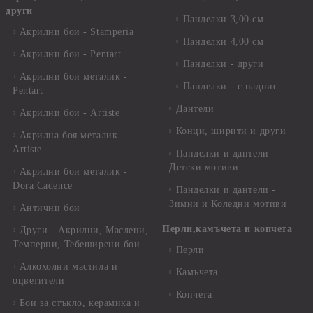
други
Панделки 3,00 см
Акрилни бои - Stamperia
Панделки 4,00 см
Акрилни бои - Pentart
Панделки - други
Акрилни бои металик -
Панделки - с надпис
Pentart
Дантели
Акрилни бои - Artiste
Конци, ширити и други
Акрилна боя металик -
Artiste
Панделки и дантели -
Детски мотиви
Акрилни бои металик -
Dora Cadence
Панделки и дантели -
Зимни и Коледни мотиви
Антични бои
Перли,камъчета и копчета
Други - Акрилни, Маслени,
Темперни, Тебеширени бои
Перли
Алкохолни мастила и
Камъчета
оцветители
Копчета
Бои за стъкло, керамика и