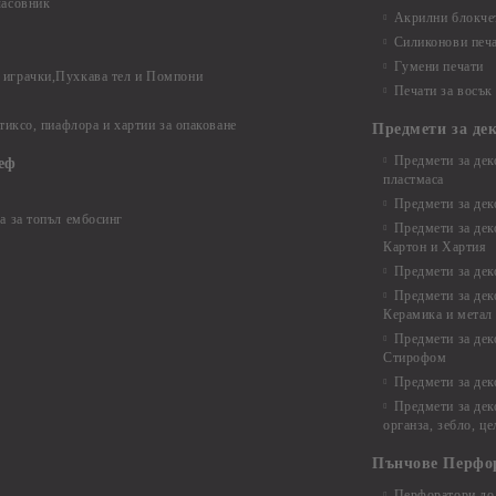
часовник
Акрилни блокчет
Силиконови печ
Гумени печати
играчки,Пухкава тел и Помпони
Печати за восък
 тиксо, пиафлора и хартии за опаковане
Предмети за де
Предмети за дек
еф
пластмаса
Предмети за дек
а за топъл ембосинг
Предмети за дек
Картон и Хартия
Предмети за де
Предмети за дек
Керамика и метал
Предмети за дек
Стирофом
Предмети за дек
Предмети за дек
органза, зебло, ц
Пънчове Перфо
Перфоратори до 