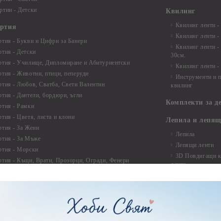
ртии - Детски
Квилинг
Квилинг ленти -
артия
Квилинг ленти -
ртия - Букви и Цифри за Банери
Квилинг ленти -
ртия - Детски
30см.
ртия - Училище, Дипломиране и Абитуриентски
Квилинг ленти -
ртия - Животни, птици, пеперуди
Инструменти и п
ртия - Любов, Сватба, Свети Валентин
квилинг
ртия - Дантели, бордюри, ъгли
Комплекти за д
ртия - Рамки
ртия - Цветя, листа и клони
Лепила и лепящ
ртия - За Жени
Лепила
ртия - За Мъже
Лепящи ленти
ртия - Морски
3D Повдигащи к
ртия - Къщи, Врати, Прозорци, Огради, Фенери
ленти
ртия - Пътешествия и Фото моменти
Магнити
тия - Такове, табелки, етикети
Велкро
ртия - Многопластови елементи
Силикон
ртия - Други
Фото ъгли
ртия - Готови композиции