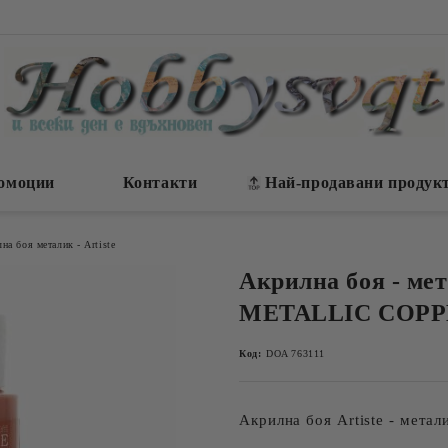
омоции
Контакти
Най-продавани продук
на боя металик - Artiste
Акрилна боя - мет
METALLIC COPPE
Код:
DOA 763111
Акрилна боя Artiste - метал