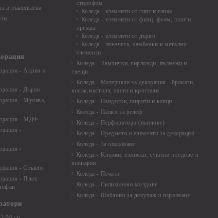
стирофом
а и ръкохватки
Коледа - елементи от гипс и глина
ати
Коледа - елементи от филц, фоам, плат и
прежда
Коледа - елементи от дърво
Коледа - звънчета, камбанки и метални
елементи
корация
Коледа - Лампички, гирлянди, пълнежи и
орация - Акрил и
свещи
Коледа - Материали за декорация - брокати,
орация - Дърво
восък,мастила, пасти и кристали
орация - Мукава,
Коледа - Панделки, ширити и конци
Коелда - Папки за релеф
корация - МДФ
Коледа - Перфоратори (пънчове)
орация -
Коледа - Предмети и елементи за декорация
Коледа - За опаковане
орация -
Коледа - Kлонки, елхички, сушени плодове и
шишарки
орация - Стъкло
Коледа - Печати
орация - Плат,
Коледа - Силиконови молдове
елофан
Коледа - Шаблони за декупаж и изрязване
ратори
2,50 см