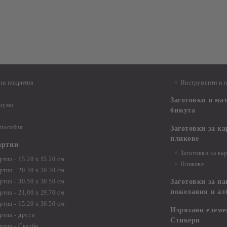
ни покрития
Инструменти и 
Заготовки и ма
диуми
бижута
 пособия
Заготовки за к
пликове
артии
Заготовки за ка
тии - 15.20 х 15.20 см.
Пликове
тии - 20.30 х 20.30 см.
тии - 30.50 х 30.50 см.
Заготовки за па
пожелания и ал
ртии - 21,00 х 29,70 см
тии - 15.20 x 30.50 см.
Изрязани елеме
ртии - други
Стикери
ртии - Сватби