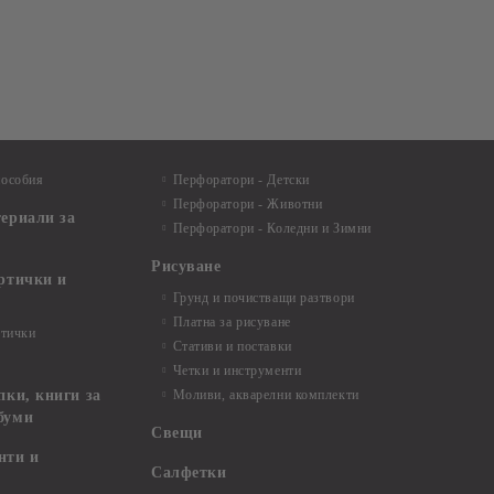
пособия
Перфоратори - Детски
Перфоратори - Животни
териали за
Перфоратори - Коледни и Зимни
Рисуване
артички и
Грунд и почистващи разтвори
Платна за рисуване
ртички
Стативи и поставки
Четки и инструменти
пки, книги за
Моливи, акварелни комплекти
буми
Свещи
нти и
Салфетки