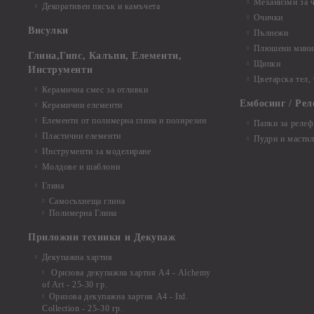
Механизми за 
Декоративен пясък и камъчета
Очички
Висулки
Пълнежи
Плюшени мини 
Глина,Гипс, Калъпи, Елементи,
Щипки
Инструменти
Цветарска тел,
Керамична смес за отливки
Ембосинг / Рел
Керамични елементи
Елементи от полимерна глина и полирезин
Папки за релеф
Пластични елементи
Пудри и мастил
Инструменти за моделиране
Молдове и шаблони
Глина
Самосъхнеща глина
Полимерна Глина
Приложни техники и Декупаж
Декупажна хартия
Оризова декупажна хартия А4 - Alchemy
of Art - 25-30 гр.
Оризова декупажна хартия А4 - Itd.
Collection - 25-30 гр.