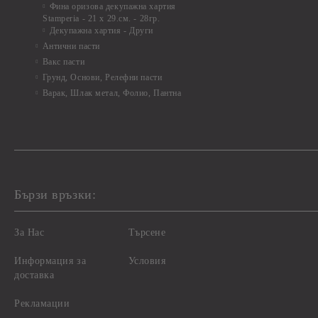
Фина оризова декупажна хартия
Stamperia - 21 х 29.см. - 28гр.
Декупажна хартия - Други
Антични пасти
Вакс пасти
Грунд, Основи, Релефни пасти
Варак, Шлак метал, Фолио, Пантна
Бързи връзки:
За Нас
Търсене
Информация за
Условия
доставка
Рекламации