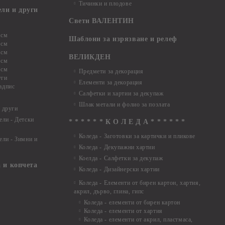
Тичинки и плодове
ели и други
Свети ВАЛЕНТИН
 см
Шаблони за изрязване и релеф
 см
 см
ВЕЛИКДЕН
 см
 см
Предмети за декорация
уги
Елементи за декорация
адпис
Салфетки и хартии за декупаж
Шлак метали и фолио за позлата
 други
ели - Детски
* * * * * * К О Л Е Д А * * * * * *
Коледа - Заготовки за картички и пликове
ели - Зимни и
Коледа - Декупажни хартии
Коелда - Салфетки за декупаж
 и копчета
Коледа - Дизайнерски хартии
Коледа - Eлементи от бирен картон, хартия,
акрил, дърво, глина, гипс
Коледа - елементи от бирен картон
Коледа - елементи от хартия
Коледа - елементи от акрил, пластмаса,