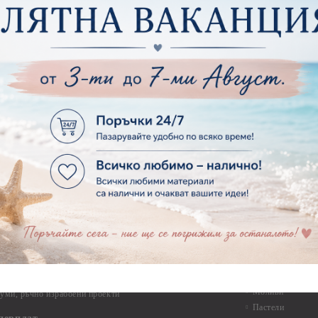
Макраме
ртия - Микс елементи
ртия - Коледа и Зима
Макраме Основи 
Макраме Основи 
ирен картон
Макраме Основи 
рен картон - Декоративни рамки
Макраме - Друг
рен картон - Надписи на български
Опаковки
рен картон - Ъгли и орнаменти
рен картон - Сватба
Мебелен обков 
рен картон - Училище, Дипломиране и Завършване
Дръжки
рен картон - Бебшки и Детски елементи
Закачалки
рен картон - Цветя и Животни
Крака за мебели
рен картон - Стиймпънк и Мъжки елементи
Други аксесоари
рен картон - Пътешестия - море, планина ,транспорт
инструменти
рен картон - Други
рен картон - За миниатюри, дълбоки рамки, бебешки
Моливи, маркер
лоадиращи кутии
пастели и восъ
рен картон - Коледа и Зима
Восъци
рен картон - Тематични комплекти
Маркери, флума
рен картон - Шейкър заготовки от бирен картон за
Моливи
буми, ръчно израбоени проекти
Пастели