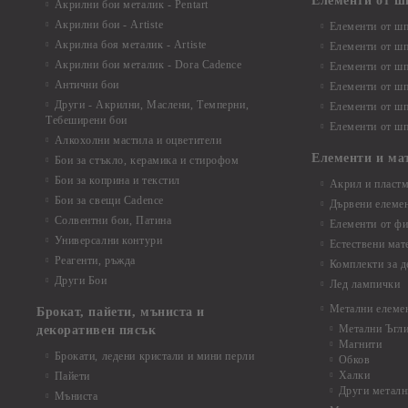
Елементи от ш
Акрилни бои металик - Pentart
Акрилни бои - Artiste
Елементи от шп
Акрилна боя металик - Artiste
Елементи от шп
Акрилни бои металик - Dora Cadence
Елементи от шп
Антични бои
Елементи от шп
Други - Акрилни, Маслени, Темперни,
Елементи от шп
Тебеширени бои
Елементи от шп
Алкохолни мастила и оцветители
Елементи и ма
Бои за стъкло, керамика и стирофом
Бои за коприна и текстил
Акрил и пластм
Бои за свещи Cadence
Дървени елеме
Солвентни бои, Патина
Елементи от фи
Универсални контури
Естествени мат
Реагенти, ръжда
Комплекти за д
Други Бои
Лед лампички
Метални елеме
Брокат, пайети, мъниста и
Метални Ъгл
декоративен пясък
Магнити
Брокати, ледени кристали и мини перли
Обков
Халки
Пайети
Други металн
Мъниста