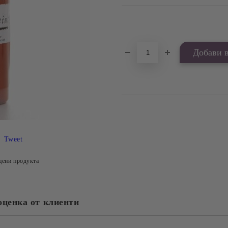
Добави в желани
Tweet
цени продукта
оценка от клиенти