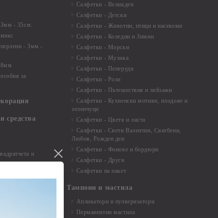
Салфетки - Великден
Салфетки - Детски
 3мм - 35см.
Салфетки - Животни, птици и насекоми
 микс
Салфетки - Коледни и Зимни
 перлени - 3мм -
Салфетки - Морски
Салфетки - Музика
 8мм
Салфетки - Пеперуди
особия за
Салфетки - Рози
Салфетки - Пътешествия и пейзажи
екорация
Салфетки - Кухненски мотиви, плодове и
зеленчуци
и средства
Салфетки - Цветя и листа
Салфетки - Свети Валентин, Сватбени,
Любов, Рожден ден
Салфетки - Фонове и бордюри
вадратчета и
Салфетки - Други
Салфетки на пакет
Тампони и мастила
Апликатори и пулверизатори
Перманентни мастила