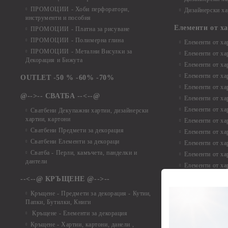
ПРОМОЦИИ - Хоби перфоратори,
Дизайнерски ха
инструменти и пособия
Елементи от х
ПРОМОЦИИ - Платна за рисуване
ПРОМОЦИИ - Полимерна глина
Елементи от ха
ПРОМОЦИИ - Метални Висулки за
Елементи от ха
Декорация и Бижута
Елементи от ха
Елементи от ха
OUTLET -50 % -60% -70%
Елементи от ха
@-->-- СВАТБА --<--@
Елементи от ха
Елементи от ха
Сватбени Декупажни хартии, дизайнерски
хартии, картони
Елементи от ха
Сватбени Предмети за декорация
Елементи от ха
Сватбени Елементи за декораци
Елементи от ха
Сватба - Перли, камъчета, панделки и
Елементи от ха
дантели
Елементи от ха
Елементи от ха
--<--@ КРЪЩЕНЕ @-->--
Елементи то хар
Кръщене - Предмети за декорация - Кутии,
Елементи от ха
Папки, Бутилки, Книги
Елементи от ха
Кръщене - Елементи за декорация
Елементи от ха
Кръщене - Хартии, картони, данели ,