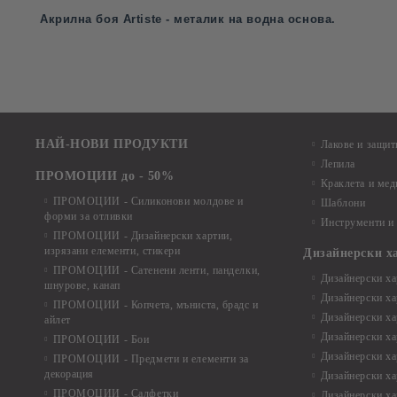
Акрилна боя Artiste - металик на водна основа.
НАЙ-НОВИ ПРОДУКТИ
Лакове и защит
Лепила
ПРОМОЦИИ до - 50%
Краклета и ме
ПРОМОЦИИ - Силиконови молдове и
Шаблони
форми за отливки
Инструменти и
ПРОМОЦИИ - Дизайнерски хартии,
изрязани елементи, стикери
Дизайнерски х
ПРОМОЦИИ - Сатенени ленти, панделки,
Дизайнерски хар
шнурове, канап
Дизайнерски хар
ПРОМОЦИИ - Копчета, мъниста, брадс и
Дизайнерски хар
айлет
Дизайнерски ха
ПРОМОЦИИ - Бои
Дизайнерски хар
ПРОМОЦИИ - Предмети и елементи за
декорация
Дизайнерски ха
ПРОМОЦИИ - Салфетки
Дизайнерски ха