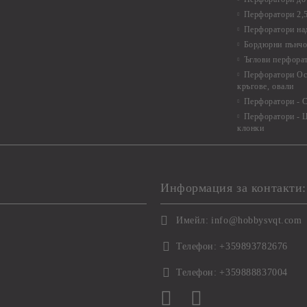
Перфоратори 2,
Перфоратори над
Бордюрни пънчо
Ъглови перфора
Перфоратори Ос
кръгове, овали
Перфоратори - С
Перфоратори - Ц
клонки
Информация за контакти:
Имейл:
info@hobbysvqt.com
Телефон:
+359893782676
Телефон:
+359888837004