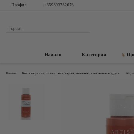
Профил
+359893782676
Начало
Категории
Пр
Начало
Бои - акрилни, гланц, мат, перла, металик, текстилни и други
Акрил