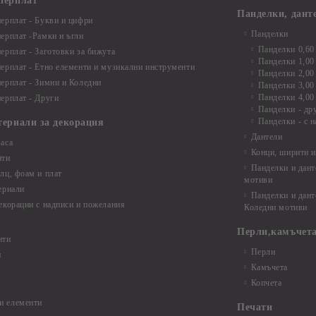
перплат
Панделки, дант
ерплат - Букви и цифри
Панделки
ерплат -Рамки и ъгли
Панделки 0,60
ерплат - Заготовки за бижута
Панделки 1,00
ерплат - Етно елементи и музикални инструменти
Панделки 2,00
ерплат - Зимни и Коледни
Панделки 3,00
Панделки 4,00
ерплат - Други
Панделки - др
Панделки - с н
териали за декорация
Дантели
аса
Конци, ширити и
нти
Панделки и дант
лц, фоам и плат
мотиви
ериали
Панделки и дант
екорации с надписи и пожелания
Коледни мотиви
Перли,камъчета
нти
Перли
и
Камъчета
Копчета
и елементи
Печати