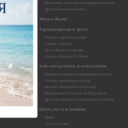
Пигментни, багрилни и тебеширени мастила
Други тампони и мастила
- до 6,00 см
- 7,00 - 15,00 см
Филц и Вълна
- над 15,00 см
и материали
Хартии,картони и други
Перлени хартии и картони
Хартии и картони
и аксесоари
Други Хартии и картони
Хартии и Картони За Печат
Хоби инструменти и консумативи
Предпазни самовъзстановяващи подложки
, материали и
Режещи, пробиващи и релеф
Квилинг инструменти и пособия
и, химикали,
Инструменти и пособия за Моделиране
ци
Други инструменти, консумативи и пособия
Цветя,листа и тичинки
стери, химикали
Цветя
Листа и клонки