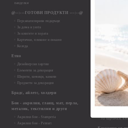
Елементи от ха
панделки
Елементи от ха
@--:---ГОТОВИ ПРОДУКТИ ---:--@
Елементи от б
Персанализирани подаръци
Елементи от би
За дома и уюта
Елементи от би
За книгите и хората
Елементи от би
Картички, пликове и покани
Елементи от би
Коледа
Елементи от би
Етно
Елементи от би
Дизайнерски хартии
Елементи от би
Елементи за декорация
Елементи от би
Ширити, шевици, канапи
Елементи от би
Предмети за декорация
Елементи от би
Елементи от би
Брадс, айлетс, холдери
съкровища и екс
Елементи от би
Бои - акрилни, гланц, мат, перла,
Елементи от би
металик, текстилни и други
Елементи от би
Акрилни бои - Stamperia
3D картички, ал
Акрилни бои - Pentart