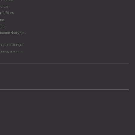
50 см
 2,50 см
ве
тори
новни Фигури -
ърца и звезди
ветя, листа и