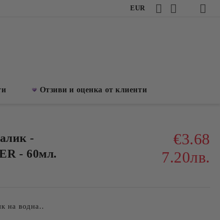
EUR
ти
Отзиви и оценка от клиенти
€3.68
алик -
R - 60мл.
7.20лв.
ик на водна..