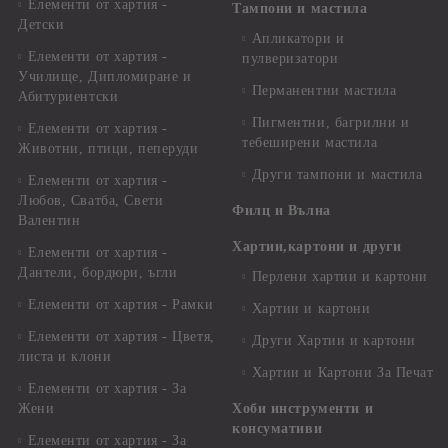
Елементи от хартия -
Тампони и мастила
Детски
Апликатори и
Елементи от хартия -
пулверизатори
Училище, Дипломиране и
Перманентни мастила
Абитуриентски
Пигментни, багрилни и
Елементи от хартия -
тебеширени мастила
Животни, птици, пеперуди
Други тампони и мастила
Елементи от хартия -
Любов, Сватба, Свети
Филц и Вълна
Валентин
Хартии,картони и други
Елементи от хартия -
Дантели, бордюри, ъгли
Перлени хартии и картони
Елементи от хартия - Рамки
Хартии и картони
Елементи от хартия - Цветя,
Други Хартии и картони
листа и клони
Хартии и Картони За Печат
Елементи от хартия - За
Жени
Хоби инструменти и
консумативи
Елементи от хартия - За