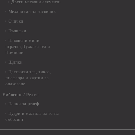
Други метални елементи
Механизми за часовник
Очички
Пълнежи
Плюшени мини
играчки,Пухкава тел и
Помпони
Щипки
Цветарска тел, тиксо,
пиафлора и хартии за
опаковане
Ембосинг / Релеф
Папки за релеф
Пудри и мастила за топъл
ембосинг