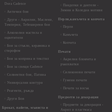
Dora Cadence
Панделки и дантели -
Зимни и Коледни мотиви
Антични бои
Перли,камъчета и копчета
Други - Акрилни, Маслени,
Темперни, Тебеширени бои
Перли
Алкохолни мастила и
Камъчета
оцветители
Копчета
Бои за стъкло, керамика и
стирофом
Печати
Бои за коприна и текстил
Акрилни блокчета и
ръкохватки
Бои за свещи Cadence
Силиконови печати
Солвентни бои, Патина
Гумени печати
Универсални контури
Печати за восък
Реагенти, ръжда
Предмети за декорация
Други Бои
Предмети за декорация -
Брокат, пайети, мъниста и
Акрил и пластмаса