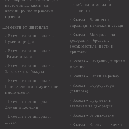
камбанки и метални
картон за 3D картички,
елементи
албуми, ръчно израбоени
проекти
Коледа - Лампички,
гирлянди, пълнежи и свещи
Елементи от шперплат
Коледа - Материали за
Елементи от шперплат -
декорация - брокати,
Букви и цифри
восък,мастила, пасти и
Елементи от шперплат
кристали
-Рамки и ъгли
Коледа - Панделки, ширити
Елементи от шперплат -
и конци
Заготовки за бижута
Коелда - Папки за релеф
Елементи от шперплат -
Коледа - Перфоратори
Етно елементи и музикални
(пънчове)
инструменти
Коледа - Предмети и
Елементи от шперплат -
елементи за декорация
Зимни и Коледни
Коледа - За опаковане
Елементи от шперплат -
Други
Коледа - Kлонки, елхички,