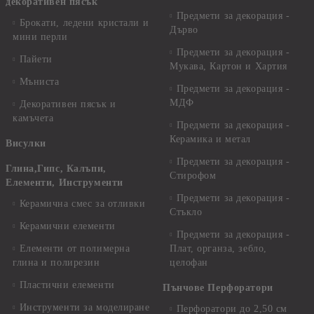
декоративен пясък
Предмети за декорация -
Брокати, ледени кристали и
Дърво
мини перли
Предмети за декорация -
Пайети
Мукава, Картон и Хартия
Мъниста
Предмети за декорация -
МДФ
Декоративен пясък и
камъчета
Предмети за декорация -
Керамика и метал
Висулки
Предмети за декорация -
Глина,Гипс, Калъпи,
Стирофом
Елементи, Инструменти
Предмети за декорация -
Керамична смес за отливки
Стъкло
Керамични елементи
Предмети за декорация -
Елементи от полимерна
Плат, органза, зебло,
глина и полирезин
целофан
Пластични елементи
Пънчове Перфоратори
Инструменти за моделиране
Перфоратори до 2,50 см