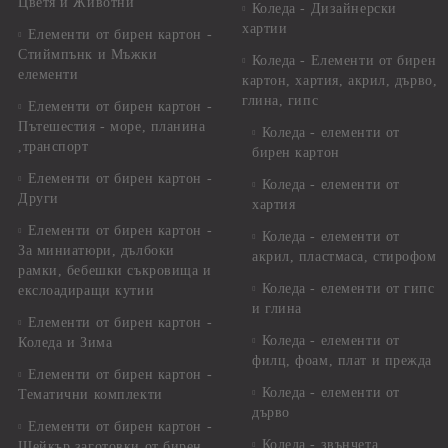
Цветя и Животни
Коледа - Дизайнерски
хартии
Елементи от бирен картон -
Стиймпънк и Мъжки
Коледа - Eлементи от бирен
елементи
картон, хартия, акрил, дърво,
глина, гипс
Елементи от бирен картон -
Пътешестия - море, планина
Коледа - елементи от
,транспорт
бирен картон
Елементи от бирен картон -
Коледа - елементи от
Други
хартия
Елементи от бирен картон -
Коледа - елементи от
За миниатюри, дълбоки
акрил, пластмаса, стирофом
рамки, бебешки съкровища и
Коледа - елементи от гипс
екслоадиращи кутии
и глина
Елементи от бирен картон -
Коледа - елементи от
Коледа и Зима
филц, фоам, плат и прежда
Елементи от бирен картон -
Коледа - елементи от
Тематични комплекти
дърво
Елементи от бирен картон -
Коледа - звънчета,
Шейкър заготовки от бирен