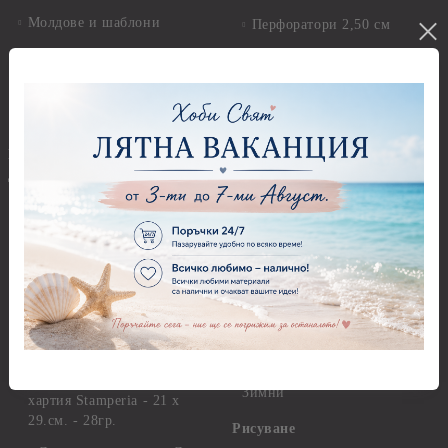
Молдове и шаблони
Перфоратори 2,50 см
Глина
Перфоратори над 2,50 см
Самосъхнеща глина
Бордюрни пънчове
Полимерна Глина
Ъглови перфоратори
Перфоратори Основни
Приложни техники и
Фигури - кръгове, овали
Декупаж
Декупажна хартия
Перфоратори - Сърца и
звезди
Оризова декупажна
хартия А4 - Alchemy of Art -
Перфоратори - Цветя, листа
25-30 гр.
и клонки
Оризова декупажна хартия
Перфоратори - Детски
А4 - Itd. Collection - 25-30
Перфоратори - Животни
гр.
Перфоратори - Коледни и
Фина оризова декупажна
Зимни
хартия Stamperia - 21 х
29.см. - 28гр.
Рисуване