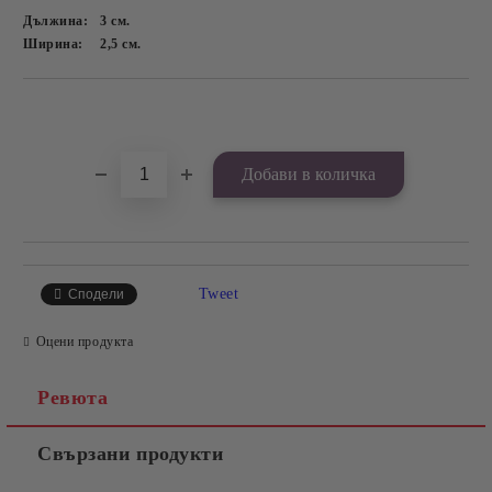
Дължина:
3
см.
Ширина:
2,5
см.
Добави в желани
Tweet
Сподели
Оцени продукта
Ревюта
Свързани продукти