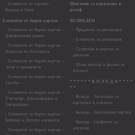
Елементи от хартия -
Шаблони за изрязване и
Коледа и Зима
релеф
Елементи от бирен картон
ВЕЛИКДЕН
Елементи от бирен картон -
Предмети за декорация
Декоративни рамки
Елементи за декорация
Елементи от бирен картон -
Салфетки и хартии за
Надписи на български
декупаж
Елементи от бирен картон -
Шлак метали и фолио за
Ъгли и орнаменти
позлата
Елементи от бирен картон -
* * * * * * К О Л Е Д А * * * *
Сватба
* *
Елементи от бирен картон -
Коледа - Заготовки за
Училище, Дипломиране и
картички и пликове
Завършване
Коледа - Декупажни хартии
Елементи от бирен картон -
Бебшки и Детски елементи
Коелда - Салфетки за
декупаж
Елементи от бирен картон -