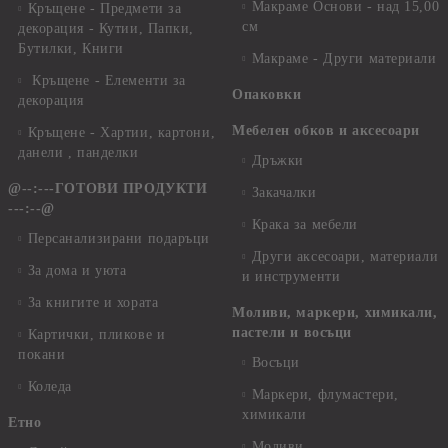
Макраме Основи - над 15,00
Кръщене - Предмети за
см
декорация - Кутии, Папки,
Бутилки, Книги
Макраме - Други материали
Кръщене - Елементи за
Опаковки
декорация
Мебелен обков и аксесоари
Кръщене - Хартии, картони,
данели , панделки
Дръжки
@--:---ГОТОВИ ПРОДУКТИ
Закачалки
---:--@
Крака за мебели
Персанализирани подаръци
Други аксесоари, материали
За дома и уюта
и инструменти
За книгите и хората
Моливи, маркери, химикали,
пастели и восъци
Картички, пликове и
покани
Восъци
Коледа
Маркери, флумастери,
химикали
Етно
Моливи