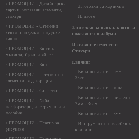
ПРОМОЦИИ - Дизайнерски
Заготовки за картички
хартии, изрязани елементи,
стикери
Пликове
ПРОМОЦИИ - Сатенени
Заготовки за папки, книги за
ленти, панделки, шнурове,
пожелания и албуми
канап
Изрязани елементи и
ПРОМОЦИИ - Копчета,
Стикери
мъниста, брадс и айлет
Квилинг
ПРОМОЦИИ - Бои
Квилинг ленти - 3мм -
ПРОМОЦИИ - Предмети и
35см.
елементи за декорация
Квилинг ленти - микс
ПРОМОЦИИ - Салфетки
Квилинг ленти - перлени -
ПРОМОЦИИ - Хоби
3мм - 30см.
перфоратори, инструменти и
пособия
Квилинг ленти - 8мм
ПРОМОЦИИ - Платна за
Инструменти и пособия за
рисуване
квилинг