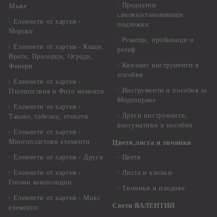
Предпазни
Мъже
самовъзстановяващи
Елементи от хартия -
подложки
Морски
Режещи, пробиващи и
Елементи от хартия - Къщи,
релеф
Врати, Прозорци, Огради,
Квилинг инструменти и
Фенери
пособия
Елементи от хартия -
Инструменти и пособия за
Пътешествия и Фото моменти
Моделиране
Елементи то хартия -
Други инструменти,
Такове, табелки, етикети
консумативи и пособия
Елементи от хартия -
Многопластови елементи
Цветя,листа и тичинки
Елементи от хартия - Други
Цветя
Елементи от хартия -
Листа и клонки
Готови композиции
Тичинки и плодове
Елементи от хартия - Микс
Свети ВАЛЕНТИН
елементи