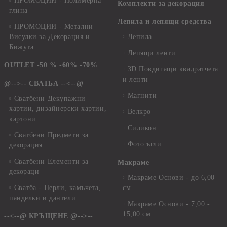
ПРОМОЦИИ - Полимерна
Комплекти за декорация
глина
Лепила и лепящи средства
ПРОМОЦИИ - Метални
Висулки за Декорация и
Лепила
Бижута
Лепящи ленти
OUTLET -50 % -60% -70%
3D Повдигащи квадратчета
и ленти
@-->-- СВАТБА --<--@
Магнити
Сватбени Декупажни
хартии, дизайнерски хартии,
Велкро
картони
Силикон
Сватбени Предмети за
Фото ъгли
декорация
Сватбени Елементи за
Макраме
декораци
Макраме Основи - до 6,00
Сватба - Перли, камъчета,
см
панделки и дантели
Макраме Основи - 7,00 -
15,00 см
--<--@ КРЪЩЕНЕ @-->--