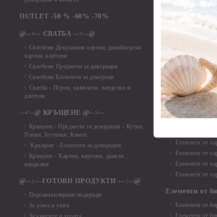
Елементи от ха
Елементи от ха
OUTLET -50 % -60% -70%
Елементи от ха
@-->-- СВАТБА --<--@
Елементи от ха
Елементи от ха
Сватбени Декупажни хартии, дизайнерски
хартии, картони
Елементи от ха
Сватбени Предмети за декорация
Елементи от ха
Сватбени Елементи за декораци
Елементи от ха
Сватба - Перли, камъчета, панделки и
Елементи от ха
дантели
Елементи от ха
Елементи от ха
--<--@ КРЪЩЕНЕ @-->--
Елементи то хар
Кръщене - Предмети за декорация - Кутии,
Елементи от ха
Папки, Бутилки, Книги
Елементи от ха
Кръщене - Елементи за декорация
Елементи от ха
Кръщене - Хартии, картони, данели ,
Елементи от ха
панделки
Елементи от ха
@--:---ГОТОВИ ПРОДУКТИ ---:--@
Елементи от б
Персанализирани подаръци
Елементи от би
За дома и уюта
Елементи от би
За книгите и хората