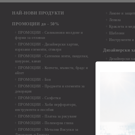
НАЙ-НОВИ ПРОДУКТИ
Лакове и защит
Лепила
ПРОМОЦИИ до - 50%
Краклета и ме
ПРОМОЦИИ - Силиконови молдове и
Шаблони
форми за отливки
Инструменти и
ПРОМОЦИИ - Дизайнерски хартии,
изрязани елементи, стикери
Дизайнерски х
ПРОМОЦИИ - Сатенени ленти, панделки,
Дизайнерски хар
шнурове, канап
Дизайнерски хар
ПРОМОЦИИ - Копчета, мъниста, брадс и
Дизайнерски хар
айлет
Дизайнерски ха
ПРОМОЦИИ - Бои
Дизайнерски хар
ПРОМОЦИИ - Предмети и елементи за
декорация
Дизайнерски ха
ПРОМОЦИИ - Салфетки
Дизайнерски ха
ПРОМОЦИИ - Хоби перфоратори,
Дизайнерски ха
инструменти и пособия
Елементи от х
ПРОМОЦИИ - Платна за рисуване
ПРОМОЦИИ - Полимерна глина
Елементи от ха
ПРОМОЦИИ - Метални Висулки за
Елементи от ха
Декорация и Бижута