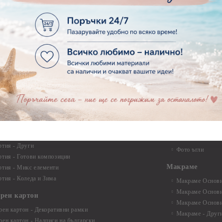
ртия - Училище, Дипломиране и Абитуриентски
Квилинг ленти -
ртия - Животни, птици, пеперуди
Инструменти и п
ртия - Любов, Сватба, Свети Валентин
квилинг
ртия - Дантели, бордюри, ъгли
Комплекти за д
ртия - Рамки
ртия - Цветя, листа и клони
Лепила и лепящ
ртия - За Жени
Лепила
ртия - За Мъже
Лепящи ленти
ртия - Морски
3D Повдигащи к
ртия - Къщи, Врати, Прозорци, Огради, Фенери
ленти
ртия - Пътешествия и Фото моменти
Магнити
тия - Такове, табелки, етикети
Велкро
ртия - Многопластови елементи
Силикон
ртия - Други
Фото ъгли
ртия - Готови композиции
Макраме
ртия - Микс елементи
ртия - Коледа и Зима
Макраме Основи 
Макраме Основи 
ирен картон
Макраме Основи 
рен картон - Декоративни рамки
Макраме - Друг
рен картон - Надписи на български