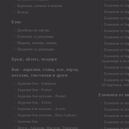
Елементи от би
Картички, пликове и покани
Елементи от би
Коледа
Елементи от би
Етно
Елементи от би
Дизайнерски хартии
Елементи от би
Елементи за декорация
Елементи от би
Ширити, шевици, канапи
Елементи от би
Предмети за декорация
Елементи от би
Елементи от би
Брадс, айлетс, холдери
съкровища и екс
Елементи от би
Бои - акрилни, гланц, мат, перла,
Елементи от би
металик, текстилни и други
Елементи от би
Акрилни бои - Stamperia
3D картички, ал
Акрилни бои - Pentart
Елементи от ш
Акрилни бои металик - Pentart
Акрилни бои - Artiste
Елементи от шп
Акрилна боя металик - Artiste
Елементи от шп
Акрилни бои металик - Dora Cadence
Елементи от шп
Антични бои
Елементи от шп
Други - Акрилни, Маслени, Темперни,
Елементи от шп