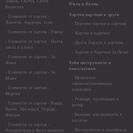
Любов, Сватба, Свети
Филц и Вълна
Валентин
Хартии,картони и други
Елементи от хартия -
Дантели, бордюри, ъгли
Перлени хартии и картони
Елементи от хартия - Рамки
Хартии и картони
Елементи от хартия - Цветя,
Други Хартии и картони
листа и клони
Хартии и Картони За Печат
Елементи от хартия - За
Жени
Хоби инструменти и
консумативи
Елементи от хартия - За
Предпазни
Мъже
самовъзстановяващи
Елементи от хартия -
подложки
Морски
Режещи, пробиващи и
Елементи от хартия - Къщи,
релеф
Врати, Прозорци, Огради,
Квилинг инструменти и
Фенери
пособия
Елементи от хартия -
Инструменти и пособия за
Пътешествия и Фото моменти