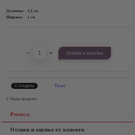
Дължина:
1,2
см.
Ширина:
1
см.
Добави в желани
Tweet
Сподели
Оцени продукта
Ревюта
Отзиви и оценка от клиенти