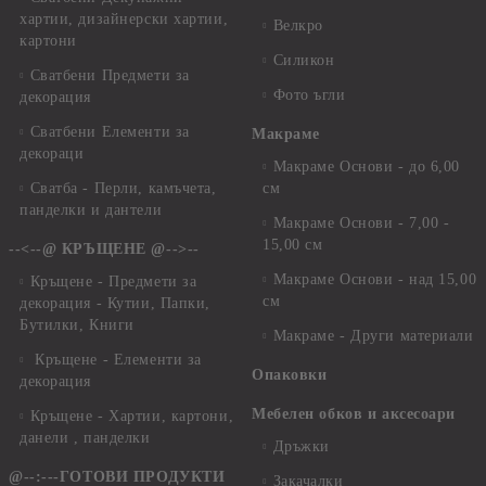
хартии, дизайнерски хартии,
Велкро
картони
Силикон
Сватбени Предмети за
Фото ъгли
декорация
Сватбени Елементи за
Макраме
декораци
Макраме Основи - до 6,00
Сватба - Перли, камъчета,
см
панделки и дантели
Макраме Основи - 7,00 -
15,00 см
--<--@ КРЪЩЕНЕ @-->--
Макраме Основи - над 15,00
Кръщене - Предмети за
см
декорация - Кутии, Папки,
Бутилки, Книги
Макраме - Други материали
Кръщене - Елементи за
Опаковки
декорация
Мебелен обков и аксесоари
Кръщене - Хартии, картони,
данели , панделки
Дръжки
@--:---ГОТОВИ ПРОДУКТИ
Закачалки