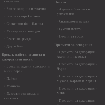
стирофом
Печати
Бои за коприна и текстил
Акрилни блокчета и
ръкохватки
Бои за свещи Cadence
Силиконови печати
Солвентни бои, Патина
Гумени печати
Универсални контури
Печати за восък
Реагенти, ръжда
Предмети за декорация
Други Бои
Предмети за декорация -
Брокат, пайети, мъниста и
Акрил и пластмаса
декоративен пясък
Предмети за декорация -
Брокати, ледени кристали и
Дърво
мини перли
Предмети за декорация -
Пайети
Мукава, Картон и Хартия
Мъниста
Предмети за декорация -
МДФ
Декоративен пясък и
камъчета
Предмети за декорация -