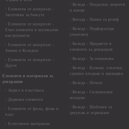
Коледа - Панделки, ширити
Елементи от шперплат -
и конци
Заготовки за бижута
Коелда - Папки за релеф
Елементи от шперплат -
Коледа - Перфоратори
Етно елементи и музикални
(пънчове)
инструменти
Коледа - Предмети и
Елементи от шперплат -
елементи за декорация
Зимни и Коледни
Коледа - За опаковане
Елементи от шперплат -
Други
Коледа - Kлонки, елхички,
сушени плодове и шишарки
Елементи и материали за
декорация
Коледа - Печати
Акрил и пластмаса
Коледа - Силиконови
молдове
Дървени елементи
Коледа - Шаблони за
Елементи от филц, фоам и
декупаж и изрязване
плат
Естествени материали