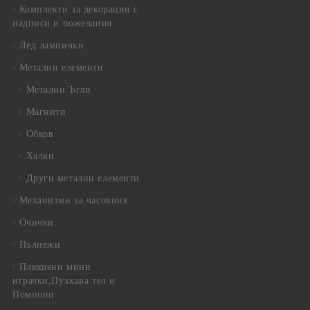
Комплекти за декорации с
надписи и пожелания
Лед лампички
Метални елементи
Метални Ъгли
Магнити
Обков
Халки
Други метални елементи
Механизми за часовник
Очички
Пълнежи
Плюшени мини
играчки,Пухкава тел и
Помпони