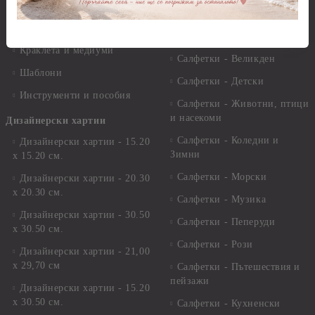
Лакове и защитни покрития
Свещи
Лепила
Салфетки
Краклета и медиуми
Салфетки - Великден
Шаблони
Салфетки - Детски
Инструменти и пособия
Салфетки - Животни, птици
и насекоми
Дизайнерски хартии
Салфетки - Коледни и
Дизайнерски хартии - 15.20
Зимни
х 15.20 см.
Салфетки - Морски
Дизайнерски хартии - 20.30
х 20.30 см.
Салфетки - Музика
Дизайнерски хартии - 30.50
Салфетки - Пеперуди
х 30.50 см.
Салфетки - Рози
Дизайнерски хартии - 21,00
х 29,70 см
Салфетки - Пътешествия и
пейзажи
Дизайнерски хартии - 15.20
x 30.50 см.
Салфетки - Кухненски