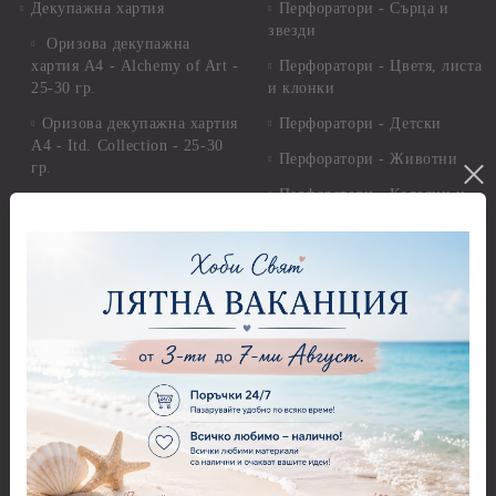
Декупажна хартия
Перфоратори - Сърца и
звезди
Оризова декупажна
хартия А4 - Alchemy of Art -
Перфоратори - Цветя, листа
25-30 гр.
и клонки
Оризова декупажна хартия
Перфоратори - Детски
А4 - Itd. Collection - 25-30
Перфоратори - Животни
гр.
Перфоратори - Коледни и
Фина оризова декупажна
Зимни
хартия Stamperia - 21 х
29.см. - 28гр.
Рисуване
Декупажна хартия - Други
Грунд и почистващи
разтвори
Антични пасти
Платна за рисуване
Вакс пасти
Стативи и поставки
Грунд, Основи, Релефни
пасти
Четки и инструменти
Варак, Шлак метал, Фолио,
Моливи, акварелни
Пантна
комплекти