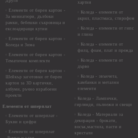
Други
хартия
Елементи от бирен картон -
Коледа - елементи от
За миниатюри, дълбоки
акрил, пластмаса, стирофом
рамки, бебешки съкровища и
Коледа - елементи от гипс
екслоадиращи кутии
и глина
Елементи от бирен картон -
Коледа - елементи от
Коледа и Зима
филц, фоам, плат и прежда
Елементи от бирен картон -
Коледа - елементи от
Тематични комплекти
дърво
Елементи от бирен картон -
Коледа - звънчета,
Шейкър заготовки от бирен
камбанки и метални
картон за 3D картички,
елементи
албуми, ръчно израбоени
проекти
Коледа - Лампички,
гирлянди, пълнежи и свещи
Елементи от шперплат
Коледа - Материали за
Елементи от шперплат -
декорация - брокати,
Букви и цифри
восък,мастила, пасти и
Елементи от шперплат
кристали
-Рамки и ъгли