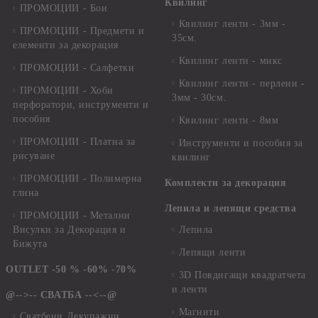
Квилинг
ПРОМОЦИИ - Бои
Квилинг ленти - 3мм -
ПРОМОЦИИ - Предмети и
35см.
елементи за декорация
Квилинг ленти - микс
ПРОМОЦИИ - Салфетки
Квилинг ленти - перлени -
ПРОМОЦИИ - Хоби
3мм - 30см.
перфоратори, инструменти и
пособия
Квилинг ленти - 8мм
ПРОМОЦИИ - Платна за
Инструменти и пособия за
рисуване
квилинг
ПРОМОЦИИ - Полимерна
Комплекти за декорация
глина
Лепила и лепящи средства
ПРОМОЦИИ - Метални
Висулки за Декорация и
Лепила
Бижута
Лепящи ленти
OUTLET -50 % -60% -70%
3D Повдигащи квадратчета
и ленти
@-->-- СВАТБА --<--@
Магнити
Сватбени Декупажни