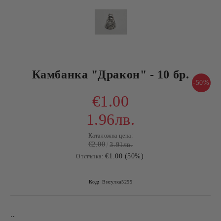
Камбанка "Дракон" - 10 бр.
-50%
€1.00
1.96лв.
Каталожна цена:
€2.00
3.91лв.
€1.00 (50%)
Отстъпка:
Код:
Висулка5255
..