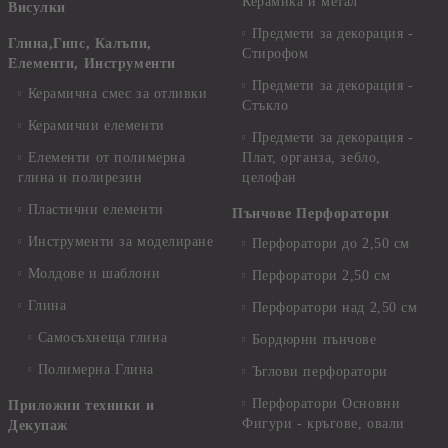
Керамика и метал
Висулки
Предмети за декорация -
Глина,Гипс, Калъпи,
Стирофом
Елементи, Инструменти
Предмети за декорация -
Керамична смес за отливки
Стъкло
Керамични елементи
Предмети за декорация -
Елементи от полимерна
Плат, органза, зебло,
глина и полирезин
целофан
Пластични елементи
Пънчове Перфоратори
Инструменти за моделиране
Перфоратори до 2,50 см
Молдове и шаблони
Перфоратори 2,50 см
Глина
Перфоратори над 2,50 см
Самосъхнеща глина
Бордюрни пънчове
Полимерна Глина
Ъглови перфоратори
Перфоратори Основни
Приложни техники и
Фигури - кръгове, овали
Декупаж