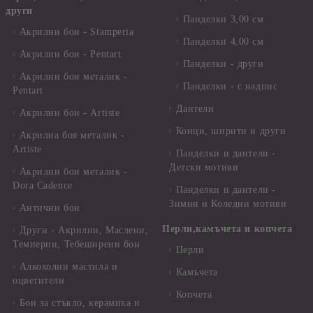
други
Панделки 3,00 см
Акрилни бои - Stamperia
Панделки 4,00 см
Акрилни бои - Pentart
Панделки - други
Акрилни бои металик -
Панделки - с надпис
Pentart
Дантели
Акрилни бои - Artiste
Конци, ширити и други
Акрилна боя металик -
Artiste
Панделки и дантели -
Детски мотиви
Акрилни бои металик -
Dora Cadence
Панделки и дантели -
Зимни и Коледни мотиви
Антични бои
Перли,камъчета и копчета
Други - Акрилни, Маслени,
Темперни, Тебеширени бои
Перли
Алкохолни мастила и
Камъчета
оцветители
Копчета
Бои за стъкло, керамика и