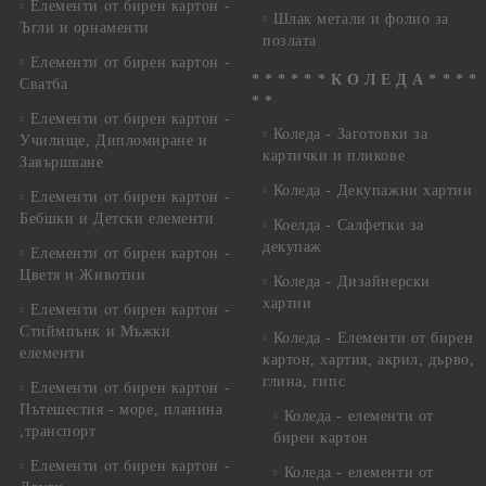
Елементи от бирен картон -
Шлак метали и фолио за
Ъгли и орнаменти
позлата
Елементи от бирен картон -
* * * * * * К О Л Е Д А * * * *
Сватба
* *
Елементи от бирен картон -
Коледа - Заготовки за
Училище, Дипломиране и
картички и пликове
Завършване
Коледа - Декупажни хартии
Елементи от бирен картон -
Бебшки и Детски елементи
Коелда - Салфетки за
декупаж
Елементи от бирен картон -
Цветя и Животни
Коледа - Дизайнерски
хартии
Елементи от бирен картон -
Стиймпънк и Мъжки
Коледа - Eлементи от бирен
елементи
картон, хартия, акрил, дърво,
глина, гипс
Елементи от бирен картон -
Пътешестия - море, планина
Коледа - елементи от
,транспорт
бирен картон
Елементи от бирен картон -
Коледа - елементи от