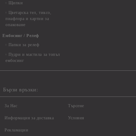
Щипки
Цветарска тел, тиксо,
пиафлора и хартии за
опаковане
Ембосинг / Релеф
Папки за релеф
Пудри и мастила за топъл
ембосинг
Бързи връзки:
За Нас
Търсене
Информация за доставка
Условия
Рекламации