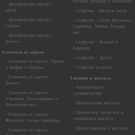
мотиви, плодове и зеленчуци
Дизайнерски хартии -
други
Салфетки - Цветя и листа
Дизайнерски хартии -
Салфетки - Свети Валентин,
Сватби
Сватбени, Любов, Рожден
ден
Дизайнерски хартии -
Детски
Салфетки - Фонове и
бордюри
Елементи от хартия
Салфетки - Други
Елементи от хартия - Букви
и Цифри за Банери
Салфетки на пакет
Елементи от хартия -
Тампони и мастила
Детски
Апликатори и
Елементи от хартия -
пулверизатори
Училище, Дипломиране и
Перманентни мастила
Абитуриентски
Пигментни, багрилни и
Елементи от хартия -
тебеширени мастила
Животни, птици, пеперуди
Други тампони и мастила
Елементи от хартия -