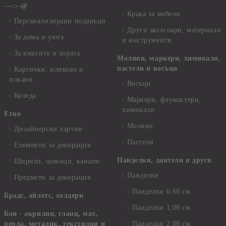
---:--@
Крака за мебели
Персанализирани подаръци
Други аксесоари, материали
За дома и уюта
и инструменти
За книгите и хората
Моливи, маркери, химикали,
пастели и восъци
Картички, пликове и
покани
Восъци
Коледа
Маркери, флумастери,
химикали
Етно
Моливи
Дизайнерски хартии
Пастели
Елементи за декорация
Панделки, дантели и други
Ширити, шевици, канапи
Панделки
Предмети за декорация
Панделки 0,60 см
Брадс, айлетс, холдери
Панделки 1,00 см
Бои - акрилни, гланц, мат,
перла, металик, текстилни и
Панделки 2,00 см